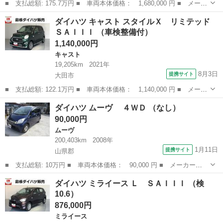
■ 支払総額: 175.7万円 ■ 車両本体価格： 1,680,000 円 ■ メーカ
ー名： ダイハツ ■ 車種名： ムーヴキャンバス ■ グレード
島根
松江市
ダイハツ
ダイハツ キャスト スタイルＸ リミテッド
名： セオリーＧ ＬＥＤヘッドライト 両側パワ－スライドドア
ＳＡＩＩＩ （車検整備付）
運転席／助手...
1,140,000円
キャスト
19,205km
2021年
8月3日
提携サイト
大田市
■ 支払総額: 122.1万円 ■ 車両本体価格： 1,140,000 円 ■ メーカ
ー名： ダイハツ ■ 車種名： キャスト ■ グレード名： スタイ
島根
大田市
キャスト
ダイハツ ムーヴ ４ＷＤ （なし）
ルＸ リミテッド ＳＡＩＩＩ ■ 排気量： 660cc ■ ドア枚数：...
90,000円
ムーヴ
200,403km
2008年
1月11日
提携サイト
山県郡
■ 支払総額: 10万円 ■ 車両本体価格： 90,000 円 ■ メーカー
名： ダイハツ ■ 車種名： ムーヴ ■ グレード名： ４ＷＤ
広島
山県郡
ムーヴ
ダイハツ ミライース Ｌ ＳＡＩＩＩ （検
■ 排気量： 660cc ■ ドア枚数： 5D ■ ミッション： インパネ
10.6）
AT ...
876,000円
ミライース