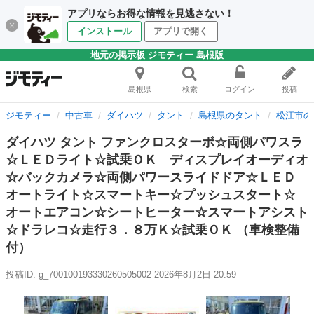
アプリならお得な情報を見逃さない！
インストール
アプリで開く
地元の掲示板 ジモティー 島根版
島根県
検索
ログイン
投稿
ジモティー
中古車
ダイハツ
タント
島根県のタント
松江市の
ダイハツ タント ファンクロスターボ☆両側パワスラ
☆ＬＥＤライト☆試乗ＯＫ ディスプレイオーディオ
☆バックカメラ☆両側パワースライドドア☆ＬＥＤ
オートライト☆スマートキー☆プッシュスタート☆
オートエアコン☆シートヒーター☆スマートアシスト
☆ドラレコ☆走行３．８万Ｋ☆試乗ＯＫ （車検整備
付）
投稿ID: g_700100193330260505002
2026年8月2日 20:59