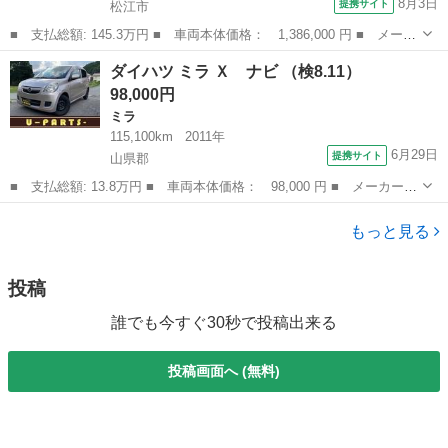
8月3日
提携サイト
松江市
■ 支払総額: 145.3万円 ■ 車両本体価格： 1,386,000 円 ■ メーカ
ー名： ダイハツ ■ 車種名： ハイゼットカーゴ ■ グレード
島根
松江市
ハイゼット
ダイハツ ミラ Ｘ ナビ （検8.11）
名： デッキバンＧ ＳＡＩＩＩ フルセグ メモリーナビ ＤＶＤ
98,000円
再生 アイド...
ミラ
115,100km
2011年
6月29日
提携サイト
山県郡
■ 支払総額: 13.8万円 ■ 車両本体価格： 98,000 円 ■ メーカー
名： ダイハツ ■ 車種名： ミラ ■ グレード名： Ｘ ナビ ■
広島
山県郡
ミラ
排気量： 660cc ■ ドア枚数： 5D ■ ミッション： CVT ■ ...
もっと見る
投稿
誰でも今すぐ30秒で投稿出来る
投稿画面へ (無料)