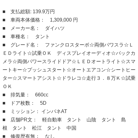
■ 支払総額: 139.9万円
■ 車両本体価格： 1,309,000 円
■ メーカー名： ダイハツ
■ 車種名： タント
■ グレード名： ファンクロスターボ☆両側パワスラ☆Ｌ
ＥＤライト☆試乗ＯＫ ディスプレイオーディオ☆バックカ
メラ☆両側パワースライドドア☆ＬＥＤオートライト☆スマ
ートキー☆プッシュスタート☆オートエアコン☆シートヒー
ター☆スマートアシスト☆ドラレコ☆走行３．８万Ｋ☆試乗
ＯＫ
■ 排気量： 660cc
■ ドア枚数： 5D
■ ミッション： インパネAT
■ 店舗PR文： 軽自動車 タント 山陰 タント 島
根 タント 松江 タント 中国
■ 修復歴有無： なし