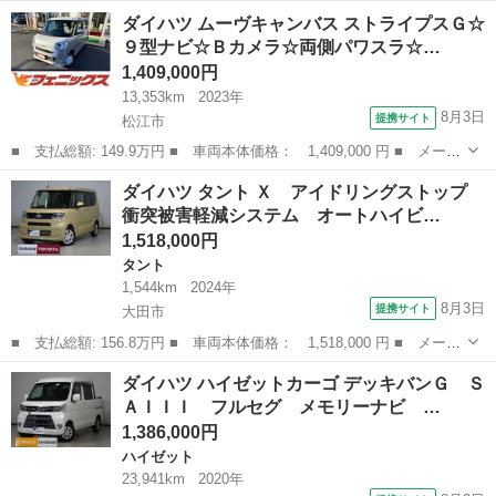
名： ダイハツ ■ 車種名： ミライース ■ グレード名： Ｘ Ｓ
島根
松江市
ミライース
ダイハツ ムーヴキャンバス ストライプスＧ☆
ＡＩＩＩ ☆スマートアシスト☆メモリーナビＴＶ☆ メモリーナビ
９型ナビ☆Ｂカメラ☆両側パワスラ☆…
ＴＶ☆スマー...
1,409,000円
13,353km
2023年
8月3日
提携サイト
松江市
■ 支払総額: 149.9万円 ■ 車両本体価格： 1,409,000 円 ■ メーカ
ー名： ダイハツ ■ 車種名： ムーヴキャンバス ■ グレード
島根
松江市
ダイハツ
ダイハツ タント Ｘ アイドリングストップ
名： ストライプスＧ☆９型ナビ☆Ｂカメラ☆両側パワスラ☆試乗Ｏ
衝突被害軽減システム オートハイビ…
Ｋ☆ ９イン...
1,518,000円
タント
1,544km
2024年
8月3日
提携サイト
大田市
■ 支払総額: 156.8万円 ■ 車両本体価格： 1,518,000 円 ■ メーカ
ー名： ダイハツ ■ 車種名： タント ■ グレード名： Ｘ アイ
島根
大田市
タント
ダイハツ ハイゼットカーゴ デッキバンＧ Ｓ
ドリングストップ 衝突被害軽減システム オートハイビーム コー
ＡＩＩＩ フルセグ メモリーナビ …
ナーセン...
1,386,000円
ハイゼット
23,941km
2020年