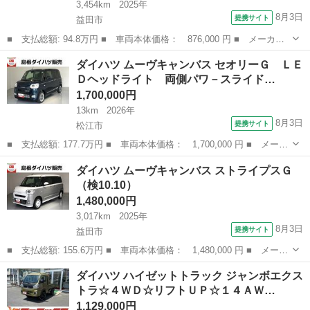
3,454km
2025年
8月3日
提携サイト
益田市
■ 支払総額: 94.8万円 ■ 車両本体価格： 876,000 円 ■ メーカー
名： ダイハツ ■ 車種名： ミライース ■ グレード名： Ｌ Ｓ
島根
益田市
ミライース
ダイハツ ムーヴキャンバス セオリーＧ ＬＥ
ＡＩＩＩ ■ 排気量： 660cc ■ ドア枚数： 5D ■ ミッション：...
Ｄヘッドライト 両側パワ－スライド…
1,700,000円
13km
2026年
8月3日
提携サイト
松江市
■ 支払総額: 177.7万円 ■ 車両本体価格： 1,700,000 円 ■ メーカ
ー名： ダイハツ ■ 車種名： ムーヴキャンバス ■ グレード
島根
松江市
ダイハツ
ダイハツ ムーヴキャンバス ストライプスＧ
名： セオリーＧ ＬＥＤヘッドライト 両側パワ－スライドドア
（検10.10）
運転席／助手...
1,480,000円
3,017km
2025年
8月3日
提携サイト
益田市
■ 支払総額: 155.6万円 ■ 車両本体価格： 1,480,000 円 ■ メーカ
ー名： ダイハツ ■ 車種名： ムーヴキャンバス ■ グレード
島根
益田市
ダイハツ
ダイハツ ハイゼットトラック ジャンボエクス
名： ストライプスＧ ■ 排気量： 660cc ■ ドア枚数： 5D ■ ...
トラ☆４ＷＤ☆リフトＵＰ☆１４ＡＷ…
1,129,000円