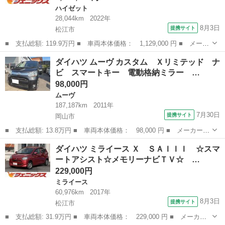
ハイゼット
28,044km
2022年
8月3日
提携サイト
松江市
■ 支払総額: 119.9万円 ■ 車両本体価格： 1,129,000 円 ■ メーカ
ー名： ダイハツ ■ 車種名： ハイゼットトラック ■ グレード
島根
松江市
ハイゼット
ダイハツ ムーヴ カスタム Ｘリミテッド ナ
名： ジャンボエクストラ☆４ＷＤ☆リフトＵＰ☆１４ＡＷ☆試乗Ｏ
ビ スマートキー 電動格納ミラー …
Ｋ☆ 切替...
98,000円
ムーヴ
187,187km
2011年
7月30日
提携サイト
岡山市
■ 支払総額: 13.8万円 ■ 車両本体価格： 98,000 円 ■ メーカー
名： ダイハツ ■ 車種名： ムーヴ ■ グレード名： カスタム
岡山
岡山市
ムーヴ
ダイハツ ミライース Ｘ ＳＡＩＩＩ ☆スマ
Ｘリミテッド ナビ スマートキー 電動格納ミラー ベンチシー
ートアシスト☆メモリーナビＴＶ☆ …
ト ＣＶＴ ミュ...
229,000円
ミライース
60,976km
2017年
8月3日
提携サイト
松江市
■ 支払総額: 31.9万円 ■ 車両本体価格： 229,000 円 ■ メーカー