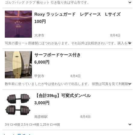
ゴルフバッグ クラブ 靴セット 引き取り先は守山市です。
滋賀
高島市
マキノ駅
ゴルフ
クラブ
Roxy ラッシュガード レディース Lサイズ
100円
大津市
8月4日
写真の通り一ヶ所縫製にほつれがあります。それ以外は比較的きれいです。購入を考え
滋賀
大津市
スポーツウェア
Roxy
サーフボードケース付き
6,000円
甲賀市
8月4日
数年前に使っていましたが今は使わないので出品します。 状態は写真を見て判断願います。 LOOSE 長さ: 約
滋賀
甲賀市
マリンスポーツ
サーフボード
【合計39kg】可変式ダンベル
3,000円
南彦根駅
8月4日
3キロ×8個 2.5キロ×4個 1.25キロ×4個
滋賀
彦根市
南彦根駅
フィットネス、トレーニング
可変