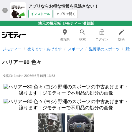
アプリならお得な情報を見逃さない！
インストール
アプリで開く
地元の掲示板 ジモティー 滋賀版
滋賀県
検索
ログイン
投稿
ジモティー
売ります・あげます
スポーツ
滋賀県のスポーツ
野
ハリアー80 色々
投稿ID: 1pui4n
2026年6月19日 13:53