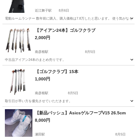
近江舞子駅
8月6日
電動ルームランナー 数年前に購入、購入価格は7.8万したと思います。 使う気がな
滋賀
大津市
近江舞子駅
ランニング、ジョギング
【アイアン24本】ゴルフクラブ
2,000円
南彦根駅
8月5日
中古品アイアン24本のまとめ売りです。
滋賀
彦根市
南彦根駅
ゴルフ
【ゴルフクラブ】15本
1,000円
南彦根駅
8月5日
取引日が早い方を優先させていただきます。
滋賀
彦根市
南彦根駅
ゴルフ
ゴルフクラブ
【新品バッシュ】AsicsゲルフープV15 26.5cm
8,000円
瀬田駅
8月5日