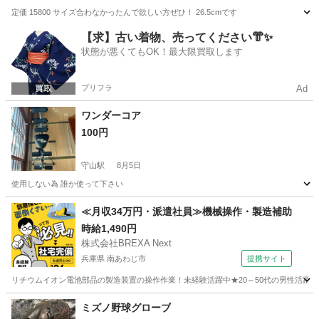
定価 15800 サイズ合わなかったんで欲しい方ぜひ！ 26.5cmです
滋賀
大津市
瀬田駅
バスケットボール
【求】古い着物、売ってください👘✨
状態が悪くてもOK！最大限買取します
プリフラ
Ad
ワンダーコア
100円
守山駅
8月5日
使用しない為 誰か使って下さい
滋賀
守山市
守山駅
フィットネス、トレーニング
≪月収34万円・派遣社員≫機械操作・製造補助
時給1,490円
ワンダーコア
株式会社BREXA Next
兵庫県 南あわじ市
提携サイト
リチウムイオン電池部品の製造装置の操作作業！未経験活躍中★20～50代の男性活躍中
兵庫
南あわじ市
その他
ミズノ野球グローブ