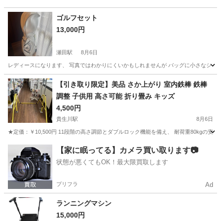
ゴルフセット
13,000円
瀬田駅
8月6日
レディースになります、 写真ではわかりにくいかもしれませんが バッグに小さなシミや
滋賀
大津市
瀬田駅
スポーツ
【引き取り限定】美品 さか上がり 室内鉄棒 鉄棒
調整 子供用 高さ可能 折り畳み キッズ
4,500円
貴生川駅
8月6日
★定価：￥10,500円 11段階の高さ調節とダブルロック機能を備え、 耐荷重80kgの安定し
滋賀
甲賀市
貴生川駅
フィットネス、トレーニング
【家に眠ってる】カメラ買い取ります📷
状態が悪くてもOK！最大限買取します
プリフラ
Ad
ランニングマシン
15,000円