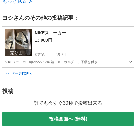
もっと見る
ヨシ
さんのその他の投稿記事：
NIKEスニーカー
13,000円
売ります
野洲駅
8月3日
NIKEスニーカーaj1dior27.5cm 箱 キーホルダー、下敷き付き
滋賀
野洲市
野洲駅
靴
NIKE
ページTOPへ
投稿
誰でも今すぐ30秒で投稿出来る
投稿画面へ (無料)