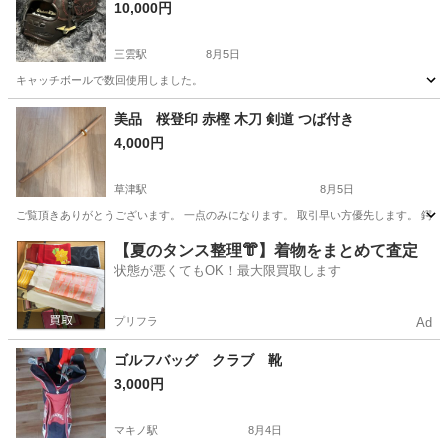
10,000円
三雲駅
8月5日
キャッチボールで数回使用しました。
滋賀
湖南市
三雲駅
野球
グローブ
美品 桜登印 赤樫 木刀 剣道 つば付き
4,000円
草津駅
8月5日
ご覧頂きありがとうございます。 一点のみになります。 取引早い方優先します。 鍔
滋賀
栗東市
草津駅
武道、格闘技
【夏のタンス整理👘】着物をまとめて査定
状態が悪くてもOK！最大限買取します
プリフラ
Ad
ゴルフバッグ クラブ 靴
3,000円
マキノ駅
8月4日