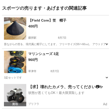
スポーツの売ります・あげますの関連記事
【Field Core】笠 帽子
400円
膳所駅
8月7日
昔ながらの笠を、現代風に帽子にしてます。 フリーサイズ(55〜60㎝)。 アウトドアに
滋賀
大津市
膳所駅
スポーツ
アウトドア
マリンシューズ 3足
960円
草津市
8月7日
3足セットです
滋賀
草津市
ソフトボール
シューズ
【求】壊れたカメラ、売ってください📷✨
状態が悪くてもOK！最大限買取します
プリフラ
Ad