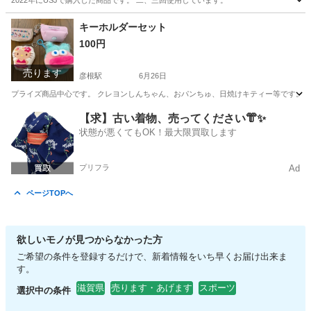
2022年にUSJで購入した商品です。 二、三回使用しています。
滋賀
彦根市
彦根駅
子供用品
カチューシャ
キーホルダーセット
100円
売ります
彦根駅
6月26日
プライズ商品中心です。 クレヨンしんちゃん、おパンちゅ、日焼けキティー等です。
滋賀
彦根市
彦根駅
おもちゃ
【求】古い着物、売ってください👘✨
状態が悪くてもOK！最大限買取します
プリフラ
Ad
ページTOPへ
欲しいモノが見つからなかった方
ご希望の条件を登録するだけで、新着情報をいち早くお届け出来ま
す。
滋賀県
売ります・あげます
スポーツ
選択中の条件