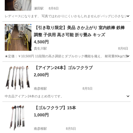
瀬田駅
8月6日
レディースになります、 写真ではわかりにくいかもしれませんが バッグに小さなシミや
滋賀
大津市
瀬田駅
スポーツ
【引き取り限定】美品 さか上がり 室内鉄棒 鉄棒
調整 子供用 高さ可能 折り畳み キッズ
4,500円
貴生川駅
8月6日
★定価：￥10,500円 11段階の高さ調節とダブルロック機能を備え、 耐荷重80kgの安定し
滋賀
甲賀市
貴生川駅
フィットネス、トレーニング
【アイアン24本】ゴルフクラブ
2,000円
南彦根駅
8月5日
中古品アイアン24本のまとめ売りです。
滋賀
彦根市
南彦根駅
ゴルフ
【ゴルフクラブ】15本
1,000円
南彦根駅
8月5日