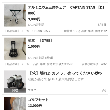
兵庫
南あわじ市
その他
アルミニウム三脚チェア CAPTAIN STAG 【D1
800】
3,000円
ひこね芹川駅
8月6日
【商品詳細】 メーカー:CPTAIN STAG 耐荷重70ｋｇ 品番: 年式: 備考:収納袋付き
滋賀
彦根市
ひこね芹川駅
その他
荷車 【D798】
1,000円
ひこね芹川駅
8月6日
【商品詳細】 メーカー: 品番: 年式: 備考:取手最大高95cm 荷台積載面積 W30✖️D35
滋賀
彦根市
ひこね芹川駅
その他
荷車
【求】壊れたカメラ、売ってください📷✨
状態が悪くてもOK！最大限買取します
プリフラ
Ad
ゴルフセット
13,000円