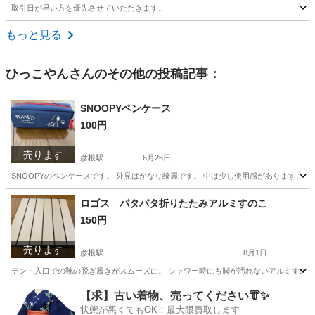
取引日が早い方を優先させていただきます。
滋賀
彦根市
南彦根駅
ゴルフ
ゴルフクラブ
もっと見る
ひっこやん
さんのその他の投稿記事：
SNOOPYペンケース
100円
売ります
彦根駅
6月26日
SNOOPYのペンケースです。 外見はかなり綺麗です。 中は少し使用感があります。
滋賀
彦根市
彦根駅
キッズ用品
ケース
ロゴス パタパタ折りたたみアルミすのこ
150円
売ります
彦根駅
8月1日
テント入口での靴の脱ぎ履きがスムーズに。 シャワー時にも脚が汚れないアルミすのこで
滋賀
彦根市
彦根駅
スポーツ
【求】古い着物、売ってください👘✨
状態が悪くてもOK！最大限買取します