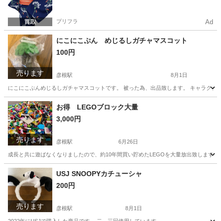
プリフラ
Ad
にこにこぷん めじるしガチャマスコット
100円
売ります
彦根駅
8月1日
にこにこぷんめじるしガチャマスコットです。 被った為、出品致します。 キャラクタ
滋賀
彦根市
彦根駅
その他
お得 LEGOブロック大量
3,000円
売ります
彦根駅
6月26日
成長と共に遊ばなくなりましたので、約10年間買い貯めたLEGOを大量放出致します。
滋賀
彦根市
彦根駅
おもちゃ
USJ SNOOPYカチューシャ
200円
売ります
彦根駅
8月1日