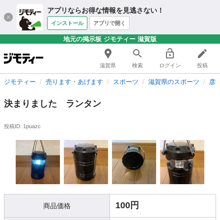
アプリならお得な情報を見逃さない！
インストール
アプリで開く
地元の掲示板 ジモティー 滋賀版
滋賀県
検索
ログイン
投稿
ジモティー
売ります・あげます
スポーツ
滋賀県のスポーツ
彦
決まりました ランタン
投稿ID: 1puazc
100円
商品価格