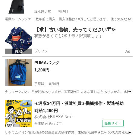
近江舞子駅
8月6日
電動ルームランナー 数年前に購入、購入価格は7.8万したと思います。 使う気がな
滋賀
大津市
近江舞子駅
ランニング、ジョギング
【求】古い着物、売ってください👘✨
状態が悪くてもOK！最大限買取します
プリフラ
Ad
PUMAバッグ
1,200円
手原駅
8月6日
少しマークのところが汚れありますが、写真2枚目 大きな破れなとありません。比較的
滋賀
栗東市
手原駅
野球
PUMA
≪月収34万円・派遣社員≫機械操作・製造補助
時給1,490円
株式会社BREXA Next
兵庫県 南あわじ市
提携サイト
リチウムイオン電池部品の製造装置の操作作業！未経験活躍中★20～50代の男性活躍中