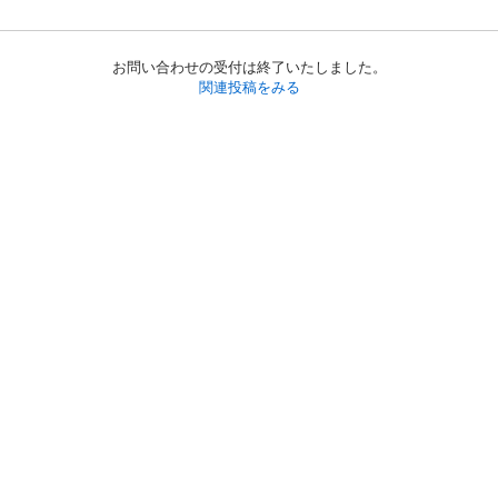
お問い合わせの受付は終了いたしました。
関連投稿をみる
初めての方へ
利用規約
プライバシーポリシー
プライバシー・ステートメント
健全化に資する運用方針
お問い合わせ
運営会社
サイトマップ
ご利用ガイド
フリーワードで探す
PC版で表示
都道府県選択
特定商取引法の表示
利用者情報の外部送信について