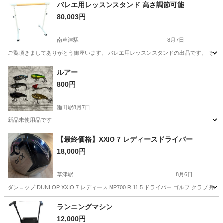
バレエ用レッスンスタンド 高さ調節可能
80,003円
南草津駅
8月7日
ご覧頂きましてありがとう御座います。 バレエ用レッスンスタンドの出品です。 そこまで目
滋賀
草津市
南草津駅
フィットネス、トレーニング
ルアー
800円
瀬田駅
8月7日
新品未使用品です
滋賀
大津市
瀬田駅
スポーツ
【最終価格】XXIO 7 レディースドライバー
18,000円
草津駅
8月6日
ダンロップ DUNLOP XXIO 7 レディース MP700 R 11.5 ドライバー ゴルフ ク
滋賀
草津市
草津駅
ゴルフ
XXIO
ランニングマシン
12,000円