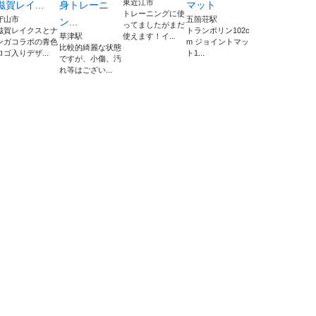
東近江市
滋賀レイ...
身トレーニ
マット
トレーニングに使
守山市
五箇荘駅
ン...
ってましたがまだ
滋賀レイクスとナ
トランポリン102c
草津駅
使えます！イ...
ンガコラボの青色
m ジョイントマッ
比較的綺麗な状態
ロゴ入りデザ...
ト1...
ですが、小傷、汚
れ等はござい...