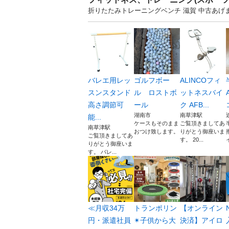
折りたたみトレーニングベンチ 滋賀 中古あ
バレエ用レッ
ゴルフボー
ALINCOフィ
スンスタンド
ル ロストボ
ットネスバイ
高さ調節可
ール
ク AFB...
湖南市
南草津駅
能...
ケースもそのまま
ご覧頂きましてあ
南草津駅
おつけ致します。
りがとう御座いま
ご覧頂きましてあ
す。 20...
りがとう御座いま
す。 バレ...
≪月収34万
トランポリン
【オンライン
円・派遣社員
✴︎子供から大
決済】アイロ