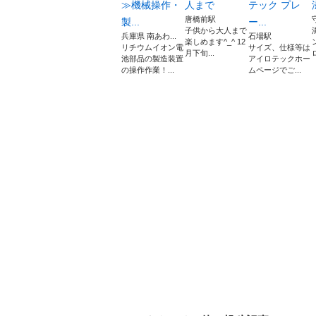
≫機械操作・
人まで
テック プレ
唐橋前駅
製...
ー...
子供から大人まで
兵庫県 南あわ...
石場駅
楽しめます^_^ 12
リチウムイオン電
サイズ、仕様等は
月下旬...
池部品の製造装置
アイロテックホー
の操作作業！...
ムページでご...