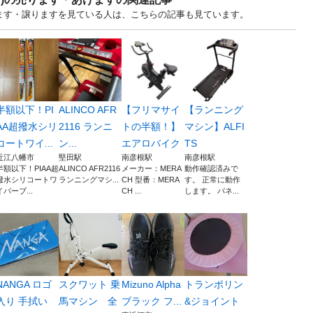
げます・譲りますを見ている人は、こちらの記事も見ています。
半額以下！PI
ALINCO AFR
【フリマサイ
【ランニング
AA超撥水シリ
2116 ランニ
トの半額！】
マシン】ALFI
コートワイ...
ン...
エアロバイク
TS
近江八幡市
堅田駅
南彦根駅
南彦根駅
半額以下！PIAA超
ALINCO AFR2116
メーカー：MERA
動作確認済みで
撥水シリコートワ
ランニングマシ...
CH 型番：MERA
す。 正常に動作
イパーブ...
CH ...
します。 パネ...
NANGA ロゴ
スクワット 乗
Mizuno Alpha
トランポリン
入り 手拭い
馬マシン 全
ブラック フ...
&ジョイント