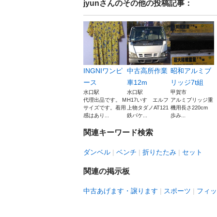
jyun
さんのその他の投稿記事：
INGNIワンピ
中古高所作業
昭和アルミブ
ース
車12m
リッジ7t組
水口駅
水口駅
甲賀市
代理出品です。 M
H17いすゞエルフ
アルミブリッジ重
サイズです。着用
上物タダノAT121
機用長さ220cm
感はあり...
鉄バケ...
歩み...
関連キーワード検索
ダンベル
ベンチ
折りたたみ
セット
関連の掲示板
中古あげます・譲ります
スポーツ
フィッ