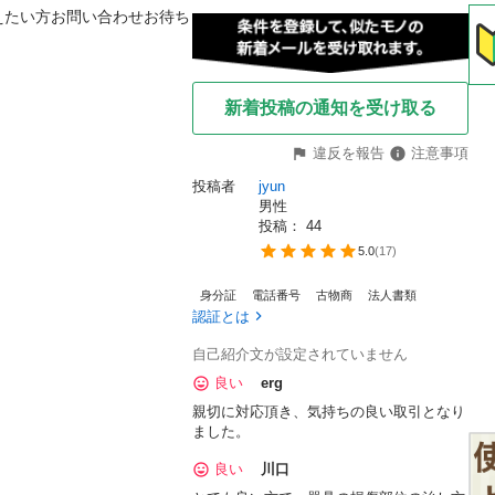
えたい方お問い合わせお待ち
新着投稿の通知を受け取る
違反を報告
注意事項
投稿者
jyun
男性
投稿： 
44
5.0
(
17
)
身分証
電話番号
古物商
法人書類
認証とは
自己紹介文が設定されていません
良い
erg
親切に対応頂き、気持ちの良い取引となり
ました。
良い
川口