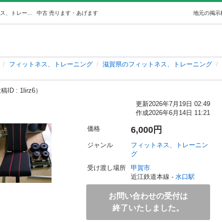
折りたたみトレーニングベンチ (jyun) 水口のフィットネス、トレーニングの中古あげます・譲ります｜ジモティーで不用品の処分
中古
売ります・あげます
地元の掲示
フィットネス、トレーニング
滋賀県のフィットネス、トレーニング
ID : 1lirz6）
更新
2026年7月19日 02:49
作成
2026年6月14日 11:21
価格
6,000円
ジャンル
フィットネス、トレーニン
グ
受け渡し場所
甲賀市
近江鉄道本線 - 
水口駅
お問い合わせの受付は
終了いたしました。