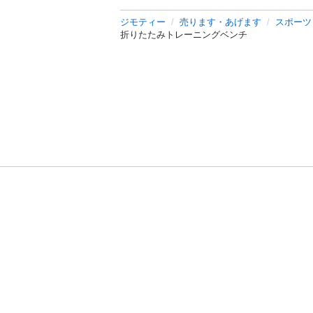
ジモティー
売ります・あげます
スポーツ
折りたたみトレーニングベンチ
利用規約
プライ
運営会社
サイトマッ
© 2011-
2026
Jmty, Inc.