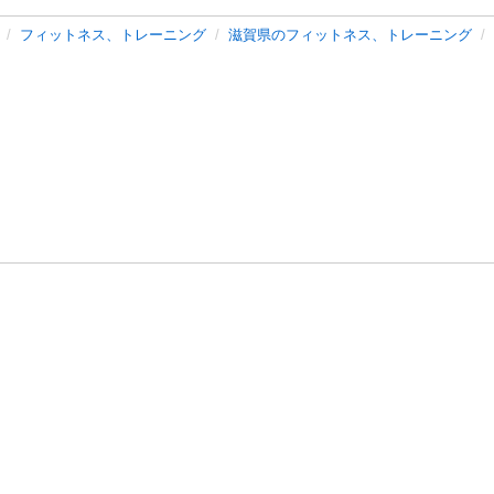
フィットネス、トレーニング
滋賀県のフィットネス、トレーニング
バシーポリシー
プライバシー・ステートメント
健全化に資する運用
プ
ご利用ガイド
フリーワードで探す
特定商取引法の表示
利用