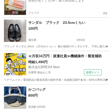
状態が悪くてもOK！最大限買取します
プリフラ
Ad
サンダル ブラック 23.5cmくらい
100円
蒲生郡
8月9日
ブラック サンダル 24cm （23.5cmくらい） 幅が細身のサンダルです。 子供に
滋賀
蒲生郡
靴
≪月収34万円・派遣社員≫機械操作・製造補助
時給1,490円
株式会社BREXA Next
兵庫県 南あわじ市
提携サイト
リチウムイオン電池部品の製造装置の操作作業！未経験活躍中★20～50代の男性活躍中
兵庫
南あわじ市
その他
かごバッグ
800円
長浜駅
8月9日