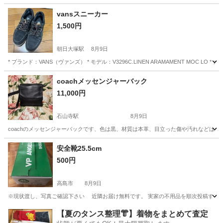
滋賀
近江八幡市
近江八幡駅
靴
厚底
vansスニーカー
1,500円
朝日大塚駅
8月9日
* ブランド：VANS（ヴァンズ） * モデル：V3296C.LINEN ARAMAMENT MOC LO * カラー：
滋賀
東近江市
朝日大塚駅
靴
coachメッセンジャーバック
11,000円
石山寺駅
8月9日
coachのメッセンジャーバックです、色は黒、材質は本革、目立った傷や汚れなどはありません
滋賀
大津市
石山寺駅
バッグ
安全靴25.5cm
500円
高島市
8月9日
※現状渡し、写真ご確認下さい 近隣お届け無料です。 実家の不用品を順次投稿するの
滋賀
高島市
靴
安全靴
【夏のタンス整理👘】着物をまとめて査定