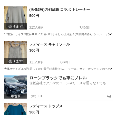
(画像3枚)刀剣乱舞 コラボ トレーナー
500円
売ります
近江八幡駅
7月20日
1.2枚目Lサイズ 3枚目4Lサイズ 各500円 若しくはお菓子(未開封のみ)、シール、
滋賀
近江八幡市
近江八幡駅
トレーナー
レディース キャミソール
300円
売ります
近江八幡駅
7月20日
大体Mサイズ 300円 若しくはお菓子(未開封のみ)、シール、サンリオシナモンのもの
滋賀
近江八幡市
近江八幡駅
服/ファッション
キャミソール
ローンブラックでも車にノレル
信販会社でクルマのローンやリースが通らなくてもク
ルマをご利用いただけるサービスがあります！
（株）ICT
Ad
レディース トップス
300円