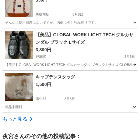
350円
唐橋前駅
8月8日
そんなに使用頻度はないですが、内側に少し汚れ有りです。
滋賀
大津市
唐橋前駅
バッグ
【美品】GLOBAL WORK LIGHT TECH グルカサ
ンダル ブラック Lサイズ
3,800円
野洲駅
8月8日
【美品】GLOBAL WORK LIGHT TECH グルカサンダル ブラック Lサイズ GLOBA
滋賀
野洲市
野洲駅
靴
キャプテンスタッグ
1,500円
蒲生郡
8月8日
新品未開封。
滋賀
蒲生郡
バッグ
キャプテンスタッグ
もっと見る
夜宮
さんのその他の投稿記事：