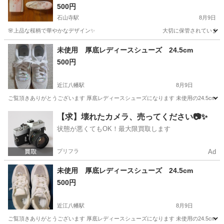
500円
石山寺駅
8月9日
🌸上品な桜柄で華やかなデザイン✨ 大切に保管されていました 🌸ピンク×ゴー
滋賀
大津市
石山寺駅
靴/バッグ
未使用 厚底レディースシューズ 24.5cm
500円
近江八幡駅
8月9日
ご覧頂きありがとうございます 厚底レディースシューズになります 未使用の24.5cm
滋賀
近江八幡市
近江八幡駅
靴
【求】壊れたカメラ、売ってください📷✨
状態が悪くてもOK！最大限買取します
プリフラ
Ad
未使用 厚底レディースシューズ 24.5cm
500円
近江八幡駅
8月9日
ご覧頂きありがとうございます 厚底レディースシューズになります 未使用の24.5cm