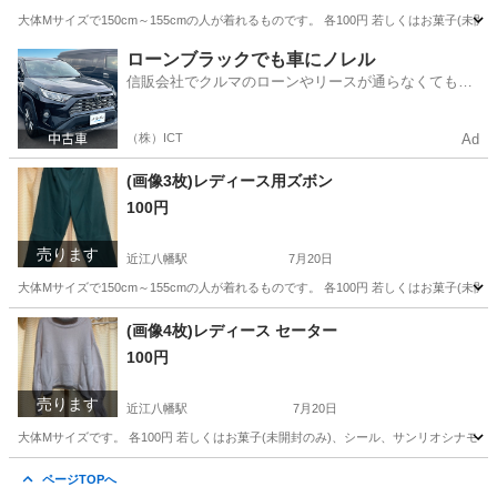
大体Mサイズで150cm～155cmの人が着れるものです。 各100円 若しくはお菓子
滋賀
近江八幡市
近江八幡駅
スカート
ローンブラックでも車にノレル
信販会社でクルマのローンやリースが通らなくてもク
ルマをご利用いただけるサービスがあります！
（株）ICT
Ad
(画像3枚)レディース用ズボン
100円
売ります
近江八幡駅
7月20日
大体Mサイズで150cm～155cmの人が着れるものです。 各100円 若しくはお菓子
滋賀
近江八幡市
近江八幡駅
パンツ
(画像4枚)レディース セーター
100円
売ります
近江八幡駅
7月20日
大体Mサイズです。 各100円 若しくはお菓子(未開封のみ)、シール、サンリオシナモン
滋賀
近江八幡市
近江八幡駅
セーター
シナモン
ページTOPへ