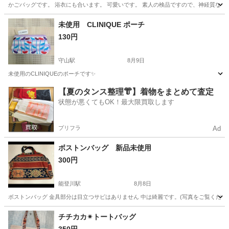
かごバッグです。 浴衣にも合います。 可愛いです。 素人の検品ですので、神経質な方
滋賀
長浜市
長浜駅
バッグ
素人
未使用 CLINIQUE ポーチ
130円
守山駅
8月9日
未使用のCLINIQUEのポーチです✨
滋賀
守山市
守山駅
バッグ
【夏のタンス整理👘】着物をまとめて査定
状態が悪くてもOK！最大限買取します
プリフラ
Ad
ボストンバッグ 新品未使用
300円
能登川駅
8月8日
ボストンバッグ 金具部分は目立つサビはありません 中は綺麗です。(写真をご覧ください)
滋賀
東近江市
能登川駅
バッグ
ボストンバッグ
チチカカ✴︎トートバッグ