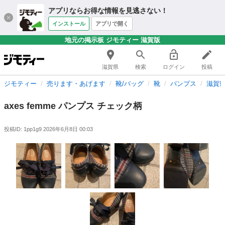
アプリならお得な情報を見逃さない！
インストール
アプリで開く
地元の掲示板 ジモティー 滋賀版
滋賀県
検索
ログイン
投稿
ジモティー
売ります・あげます
靴/バッグ
靴
パンプス
滋賀
axes femme パンプス チェック柄
投稿ID: 1pp1g9
2026年6月8日 00:03