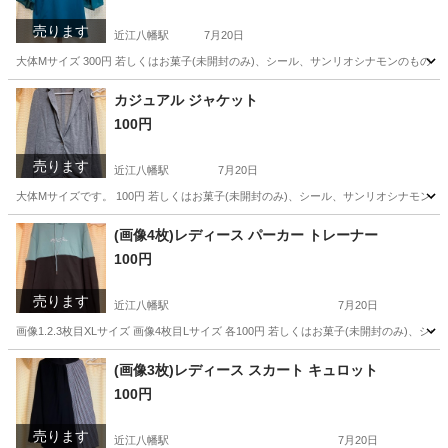
売ります
近江八幡駅
7月20日
大体Mサイズ 300円 若しくはお菓子(未開封のみ)、シール、サンリオシナモンのもの
滋賀
近江八幡市
近江八幡駅
Tシャツ
シナモン
カジュアル ジャケット
100円
売ります
近江八幡駅
7月20日
大体Mサイズです。 100円 若しくはお菓子(未開封のみ)、シール、サンリオシナモン
滋賀
近江八幡市
近江八幡駅
ジャケット
(画像4枚)レディース パーカー トレーナー
100円
売ります
近江八幡駅
7月20日
画像1.2.3枚目XLサイズ 画像4枚目Lサイズ 各100円 若しくはお菓子(未開封のみ
滋賀
近江八幡市
近江八幡駅
パーカー
シナモン
(画像3枚)レディース スカート キュロット
100円
売ります
近江八幡駅
7月20日