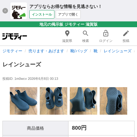
アプリならお得な情報を見逃さない！
インストール
アプリで開く
地元の掲示板 ジモティー 滋賀版
滋賀県
検索
ログイン
投稿
ジモティー
売ります・あげます
靴/バッグ
靴
レインシューズ
レインシューズ
投稿ID: 1m0wcv
2026年6月8日 00:13
800円
商品価格