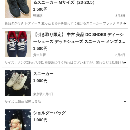
るスニーカー Mサイズ（23-23.5）
1,500円
野洲駅
8月8日
新品タグ付き レディース 立ったまま手を使わずに履けるスニーカー ブラック Mサイズ（2
滋賀
野洲市
野洲駅
靴
新品
【引き取り限定】 中古 美品 DC SHOES ディーシ
ーシューズ デッキシューズ スニーカー メンズ 29.
0㎝
1,500円
貴生川駅
8月8日
サイズ：メンズ29㎝ / US11 ※使用に伴う汚れはございますが、破れなどは見受けら
滋賀
甲賀市
貴生川駅
靴
DC SHOES
スニーカー
1,000円
東京駅
8月8日
サイズ→28㎝ 状態→良品
滋賀
草津市
東京駅
靴
良品
ショルダーバッグ
1,000円