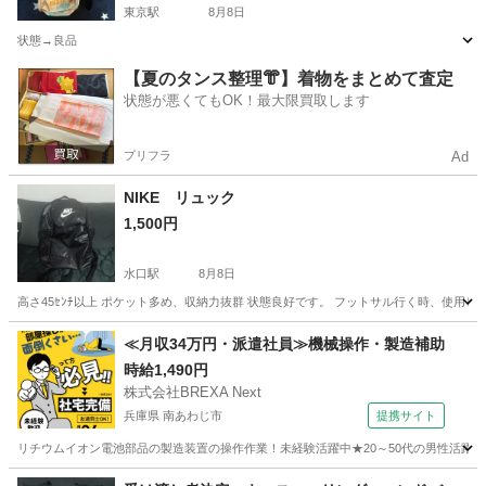
東京駅
8月8日
状態→良品
滋賀
草津市
東京駅
バッグ
【夏のタンス整理👘】着物をまとめて査定
状態が悪くてもOK！最大限買取します
プリフラ
Ad
NIKE リュック
1,500円
水口駅
8月8日
高さ45ｾﾝﾁ以上 ポケット多め、収納力抜群 状態良好です。 フットサル行く時、使用して
滋賀
甲賀市
水口駅
バッグ
≪月収34万円・派遣社員≫機械操作・製造補助
時給1,490円
株式会社BREXA Next
兵庫県 南あわじ市
提携サイト
リチウムイオン電池部品の製造装置の操作作業！未経験活躍中★20～50代の男性活躍中
兵庫
南あわじ市
その他