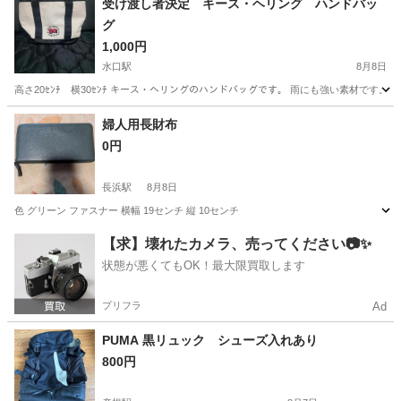
受け渡し者決定 キース・ヘリング ハンドバッ
グ
1,000円
水口駅
8月8日
高さ20ｾﾝﾁ 横30ｾﾝﾁ キース・ヘリングのハンドバッグです。 雨にも強い素材です。 あ
滋賀
甲賀市
水口駅
バッグ
婦人用長財布
0円
長浜駅
8月8日
色 グリーン ファスナー 横幅 19センチ 縦 10センチ
滋賀
長浜市
長浜駅
バッグ
【求】壊れたカメラ、売ってください📷✨
状態が悪くてもOK！最大限買取します
プリフラ
Ad
PUMA 黒リュック シューズ入れあり
800円