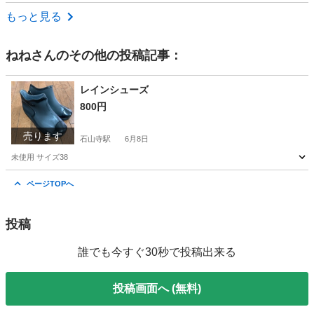
滋賀
大津市
石山寺駅
靴
ZARA
もっと見る
ねね
さんのその他の投稿記事：
レインシューズ
800円
売ります
石山寺駅
6月8日
未使用 サイズ38
滋賀
大津市
石山寺駅
靴
ページTOPへ
投稿
誰でも今すぐ30秒で投稿出来る
投稿画面へ (無料)