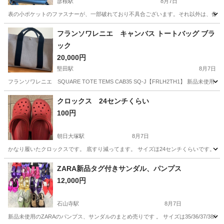
彦根駅
8月7日
表の小ポケットのファスナーが、一部破れており不具合ございます。それ以外は、傷みの少
滋賀
彦根市
彦根駅
バッグ
フランソワレニエ キャンバス トートバッグ ブラ
ック
20,000円
堅田駅
8月7日
フランソワレニエ SQUARE TOTE TEMS CAB35 SQ-J【FRLH2TH1】 新品未
滋賀
守山市
堅田駅
バッグ
クロックス 24センチくらい
100円
朝日大塚駅
8月7日
かなり履いたクロックスです。 底すり減ってます。 サイズほ24センチくらいです。 
滋賀
東近江市
朝日大塚駅
靴
クロックス
ZARA新品タグ付きサンダル、パンプス
12,000円
石山寺駅
8月7日
新品未使用のZARAのパンプス、サンダルのまとめ売りです 。 サイズは35/36/37/38