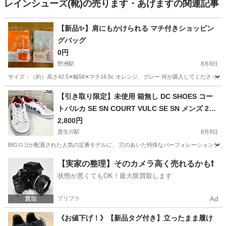
レインシューズ(靴)の売ります・あげますの関連記事
【新品✨】肩にもかけられる マチ付きショッピン
グバッグ
0円
野洲駅
8月8日
サイズ：（約）高さ42.5✕幅58✕マチ16.5c オレンジ、グレー 何か購入してくださった
滋賀
野洲市
野洲駅
バッグ
オレンジ
【引き取り限定】未使用 箱無し DC SHOES コー
トバルカ SE SN COURT VULC SE SN メンズ 26
㎝
2,800円
貴生川駅
8月8日
BIGロゴが配置された人気の定番モデルに、 穴のあいた特殊なパーフォレーションシン
滋賀
甲賀市
貴生川駅
靴
【実家の整理】そのカメラ高く売れるかも❗️
状態が悪くてもOK！最大限買取します
プリフラ
Ad
《お値下げ！》【新品タグ付き】立ったまま履け