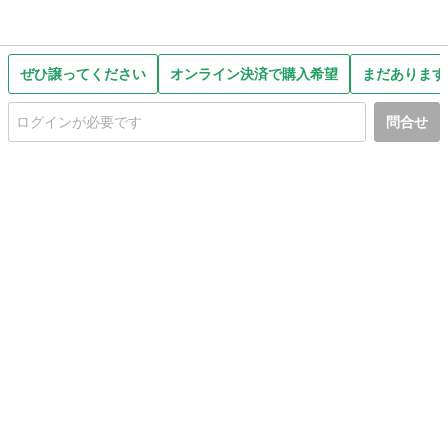
ぜひ譲ってください
オンライン決済で購入希望
まだあります
問合せ
初めての方へ
利用規約
プライバシーポリシー
プライバシー・ステートメント
健全化に資する運用方針
お問い合わせ
運営会社
サイトマップ
ご利用ガイド
フリーワードで探す
PC版で表示
都道府県選択
特定商取引法の表示
利用者情報の外部送信について