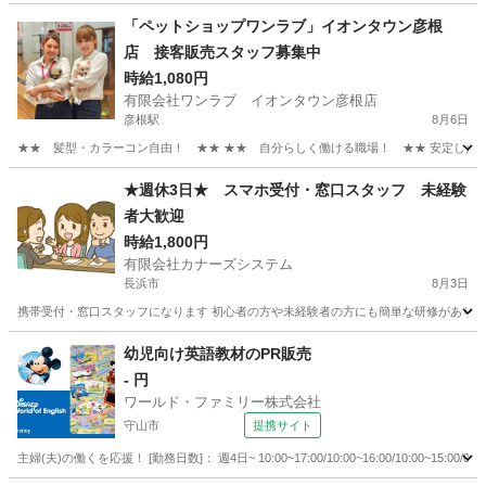
「ペットショップワンラブ」イオンタウン彦根
店 接客販売スタッフ募集中
時給1,080円
有限会社ワンラブ イオンタウン彦根店
彦根駅
8月6日
★★ 髪型・カラーコン自由！ ★★ ★★ 自分らしく働ける職場！ ★★ 安定した会社
滋賀
彦根市
彦根駅
その他
スタッフ
★週休3日★ スマホ受付・窓口スタッフ 未経験
者大歓迎
時給1,800円
有限会社カナーズシステム
長浜市
8月3日
携帯受付・窓口スタッフになります 初心者の方や未経験者の方にも簡単な研修があります
滋賀
長浜市
携帯ショップ
時給
幼児向け英語教材のPR販売
- 円
ワールド・ファミリー株式会社
守山市
提携サイト
主婦(夫)の働くを応援！ [勤務日数]： 週4日~ 10:00~17:00/10:00~16:00/10:00~1