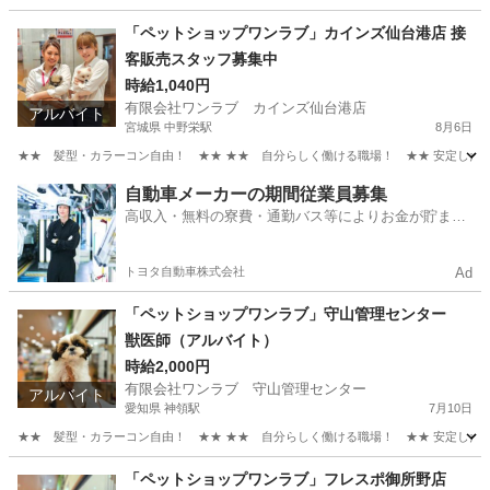
沖縄
浦添市
古島駅
その他
スタッフ
「ペットショップワンラブ」カインズ仙台港店 接
客販売スタッフ募集中
時給1,040円
有限会社ワンラブ カインズ仙台港店
アルバイト
宮城県 中野栄駅
8月6日
★★ 髪型・カラーコン自由！ ★★ ★★ 自分らしく働ける職場！ ★★ 安定した会社
宮城
仙台市
中野栄駅
その他
スタッフ
自動車メーカーの期間従業員募集
高収入・無料の寮費・通勤バス等によりお金が貯まり
やすい環境
トヨタ自動車株式会社
Ad
「ペットショップワンラブ」守山管理センター
獣医師（アルバイト）
時給2,000円
有限会社ワンラブ 守山管理センター
アルバイト
愛知県 神領駅
7月10日
★★ 髪型・カラーコン自由！ ★★ ★★ 自分らしく働ける職場！ ★★ 安定した会社
愛知
名古屋市
神領駅
その他
スタッフ
「ペットショップワンラブ」フレスポ御所野店