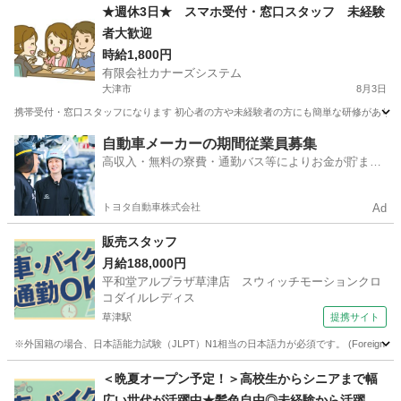
滋賀
守山市
営業
★週休3日★ スマホ受付・窓口スタッフ 未経験
者大歓迎
時給1,800円
有限会社カナーズシステム
大津市
8月3日
携帯受付・窓口スタッフになります 初心者の方や未経験者の方にも簡単な研修があります
滋賀
大津市
携帯ショップ
時給
自動車メーカーの期間従業員募集
高収入・無料の寮費・通勤バス等によりお金が貯まり
やすい環境
トヨタ自動車株式会社
Ad
販売スタッフ
月給188,000円
平和堂アルプラザ草津店 スウィッチモーションクロ
コダイルレディス
草津駅
提携サイト
※外国籍の場合、日本語能力試験（JLPT）N1相当の日本語力が必須です。 (Foreign nationals must have
滋賀
草津市
草津駅
その他
＜晩夏オープン予定！＞高校生からシニアまで幅
広い世代が活躍中★髪色自由◎未経験から活躍で