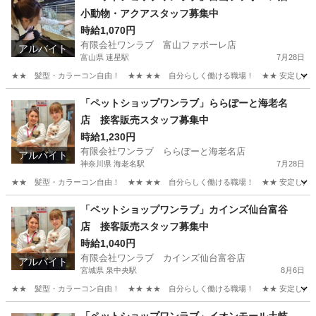
小動物・アクアスタッフ募集中
時給1,070円
有限会社ワンラブ 富山ファボーレ店
アルバイト
富山県 速星駅
7月28日
★★ 髪型・カラーコン自由！ ★★ ★★ 自分らしく働ける職場！ ★★ 安定した会社
富山
富山市
速星駅
その他
動物
「ペットショップワンラブ」ららぽーと海老名
店 接客販売スタッフ募集中
時給1,230円
有限会社ワンラブ ららぽーと海老名店
アルバイト
神奈川県 海老名駅
7月28日
★★ 髪型・カラーコン自由！ ★★ ★★ 自分らしく働ける職場！ ★★ 安定した会社
神奈川
海老名市
海老名駅
その他
スタッフ
「ペットショップワンラブ」カインズ仙台富谷
店 接客販売スタッフ募集中
時給1,040円
有限会社ワンラブ カインズ仙台富谷店
アルバイト
宮城県 泉中央駅
8月6日
★★ 髪型・カラーコン自由！ ★★ ★★ 自分らしく働ける職場！ ★★ 安定した会社
宮城
富谷市
泉中央駅
その他
スタッフ