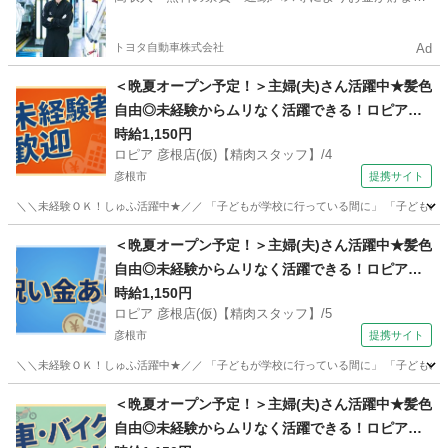
やすい環境
トヨタ自動車株式会社
Ad
＜晩夏オープン予定！＞主婦(夫)さん活躍中★髪色
自由◎未経験からムリなく活躍できる！ロピアの
【精肉スタッフ】
時給1,150円
ロピア 彦根店(仮)【精肉スタッフ】/4
彦根市
提携サイト
＼＼未経験ＯＫ！しゅふ活躍中★／／ 「子どもが学校に行っている間に」 「子どものお
滋賀
彦根市
コンビニ
＜晩夏オープン予定！＞主婦(夫)さん活躍中★髪色
自由◎未経験からムリなく活躍できる！ロピアの
【精肉スタッフ】
時給1,150円
ロピア 彦根店(仮)【精肉スタッフ】/5
彦根市
提携サイト
＼＼未経験ＯＫ！しゅふ活躍中★／／ 「子どもが学校に行っている間に」 「子どものお
滋賀
彦根市
コンビニ
＜晩夏オープン予定！＞主婦(夫)さん活躍中★髪色
自由◎未経験からムリなく活躍できる！ロピアの