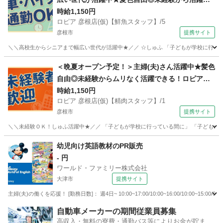
きる！ロピアの【鮮魚スタッフ】
時給1,150円
ロピア 彦根店(仮)【鮮魚スタッフ】/5
彦根市
提携サイト
＼＼高校生からシニアまで幅広い世代が活躍中★／／ ☆しゅふ 「子どもが学校に行って
滋賀
彦根市
コンビニ
＜晩夏オープン予定！＞主婦(夫)さん活躍中★髪色
自由◎未経験からムリなく活躍できる！ロピアの
【精肉スタッフ】
時給1,150円
ロピア 彦根店(仮)【精肉スタッフ】/1
彦根市
提携サイト
＼＼未経験ＯＫ！しゅふ活躍中★／／ 「子どもが学校に行っている間に」 「子どものお
滋賀
彦根市
コンビニ
幼児向け英語教材のPR販売
- 円
ワールド・ファミリー株式会社
大津市
提携サイト
主婦(夫)の働くを応援！ [勤務日数]： 週4日~ 10:00~17:00/10:00~16:00/10:00~1
滋賀
大津市
営業
自動車メーカーの期間従業員募集
高収入・無料の寮費・通勤バス等によりお金が貯まり