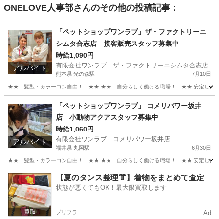
ONELOVE人事部
さんのその他の投稿記事：
「ペットショップワンラブ」ザ・ファクトリーニ
シムタ合志店 接客販売スタッフ募集中
時給1,090円
有限会社ワンラブ ザ・ファクトリーニシムタ合志店
アルバイト
熊本県 光の森駅
7月10日
★★ 髪型・カラーコン自由！ ★★ ★★ 自分らしく働ける職場！ ★★ 安定した会社
熊本
合志市
光の森駅
その他
スタッフ
「ペットショップワンラブ」 コメリパワー坂井
店 小動物アクアスタッフ募集中
時給1,060円
有限会社ワンラブ コメリパワー坂井店
アルバイト
福井県 丸岡駅
6月30日
★★ 髪型・カラーコン自由！ ★★ ★★ 自分らしく働ける職場！ ★★ 安定した会社
福井
坂井市
丸岡駅
その他
動物
【夏のタンス整理👘】着物をまとめて査定
状態が悪くてもOK！最大限買取します
プリフラ
Ad