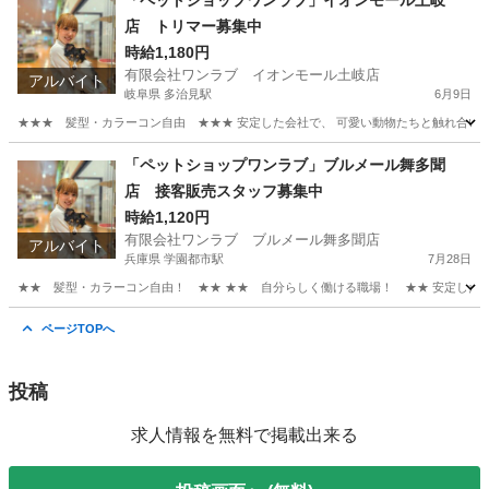
「ペットショップワンラブ」イオンモール土岐
店 トリマー募集中
時給1,180円
有限会社ワンラブ イオンモール土岐店
アルバイト
岐阜県 多治見駅
6月9日
★★★ 髪型・カラーコン自由 ★★★ 安定した会社で、 可愛い動物たちと触れ合いなが
岐阜
土岐市
多治見駅
その他
時給
「ペットショップワンラブ」ブルメール舞多聞
店 接客販売スタッフ募集中
時給1,120円
有限会社ワンラブ ブルメール舞多聞店
アルバイト
兵庫県 学園都市駅
7月28日
★★ 髪型・カラーコン自由！ ★★ ★★ 自分らしく働ける職場！ ★★ 安定した会社
兵庫
神戸市
学園都市駅
その他
スタッフ
ページTOPへ
投稿
求人情報を無料で掲載出来る