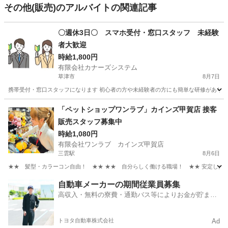
その他(販売)のアルバイトの関連記事
〇週休3日〇 スマホ受付・窓口スタッフ 未経験
者大歓迎
時給1,800円
有限会社カナーズシステム
草津市
8月7日
携帯受付・窓口スタッフになります 初心者の方や未経験者の方にも簡単な研修があります
滋賀
草津市
携帯ショップ
スタッフ
「ペットショップワンラブ」カインズ甲賀店 接客
販売スタッフ募集中
時給1,080円
有限会社ワンラブ カインズ甲賀店
三雲駅
8月6日
★★ 髪型・カラーコン自由！ ★★ ★★ 自分らしく働ける職場！ ★★ 安定した会社
滋賀
甲賀市
三雲駅
その他
スタッフ
自動車メーカーの期間従業員募集
高収入・無料の寮費・通勤バス等によりお金が貯まり
やすい環境
トヨタ自動車株式会社
Ad