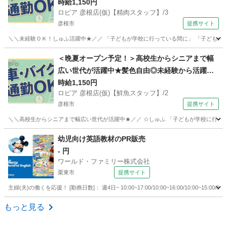
【精肉スタッフ】
時給1,150円
ロピア 彦根店(仮)【精肉スタッフ】/3
彦根市
提携サイト
＼＼未経験ＯＫ！しゅふ活躍中★／／ 「子どもが学校に行っている間に」 「子どものお
滋賀
彦根市
コンビニ
＜晩夏オープン予定！＞高校生からシニアまで幅
広い世代が活躍中★髪色自由◎未経験から活躍で
きる！ロピアの【鮮魚スタッフ】
時給1,150円
ロピア 彦根店(仮)【鮮魚スタッフ】/2
彦根市
提携サイト
＼＼高校生からシニアまで幅広い世代が活躍中★／／ ☆しゅふ 「子どもが学校に行って
滋賀
彦根市
コンビニ
幼児向け英語教材のPR販売
- 円
ワールド・ファミリー株式会社
栗東市
提携サイト
主婦(夫)の働くを応援！ [勤務日数]： 週4日~ 10:00~17:00/10:00~16:00/10:00~1
滋賀
栗東市
営業
もっと見る