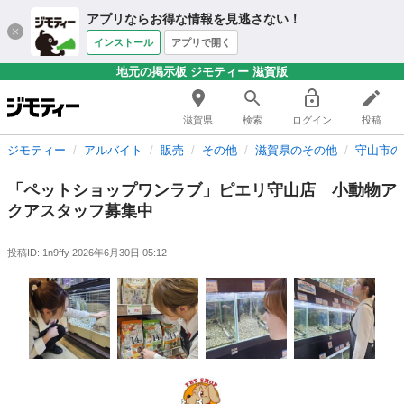
アプリならお得な情報を見逃さない！
インストール
アプリで開く
地元の掲示板 ジモティー 滋賀版
滋賀県
検索
ログイン
投稿
ジモティー
アルバイト
販売
その他
滋賀県のその他
守山市の
「ペットショップワンラブ」ピエリ守山店 小動物ア
クアスタッフ募集中
投稿ID: 1n9ffy
2026年6月30日 05:12