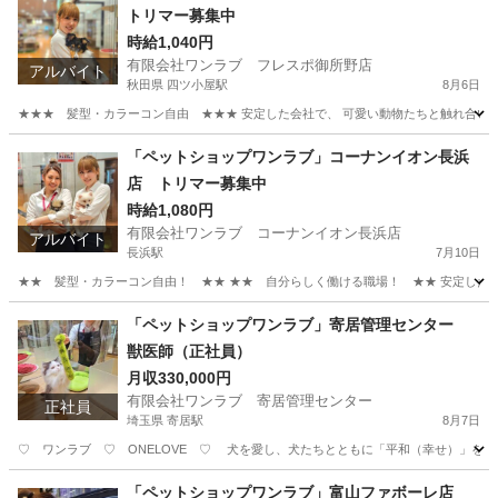
トリマー募集中
時給1,040円
有限会社ワンラブ フレスポ御所野店
アルバイト
秋田県 四ツ小屋駅
8月6日
★★★ 髪型・カラーコン自由 ★★★ 安定した会社で、 可愛い動物たちと触れ合いなが
秋田
秋田市
四ツ小屋駅
その他
動物
「ペットショップワンラブ」コーナンイオン長浜
店 トリマー募集中
時給1,080円
有限会社ワンラブ コーナンイオン長浜店
アルバイト
長浜駅
7月10日
★★ 髪型・カラーコン自由！ ★★ ★★ 自分らしく働ける職場！ ★★ 安定した会社
滋賀
長浜市
長浜駅
その他
動物
「ペットショップワンラブ」寄居管理センター
獣医師（正社員）
月収330,000円
有限会社ワンラブ 寄居管理センター
正社員
埼玉県 寄居駅
8月7日
♡ ワンラブ ♡ ONELOVE ♡ 犬を愛し、犬たちとともに「平和（幸せ）」を届
埼玉
大里郡
寄居駅
医師
動物
「ペットショップワンラブ」富山ファボーレ店