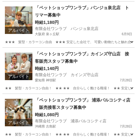
「ペットショップワンラブ」パンジョ泉北店 ト
リマー募集中
時給1,180円
有限会社ワンラブ パンジョ泉北店
アルバイト
大阪府 泉ヶ丘駅
6月9日
★★★ 髪型・カラーコン自由 ★★★ 安定した会社で、 可愛い動物たちと触れ合いなが
大阪
堺市
泉ヶ丘駅
その他
動物
「ペットショップワンラブ」カインズ守山店 接
客販売スタッフ募集中
時給1,140円
有限会社ワンラブ カインズ守山店
アルバイト
愛知県 神領駅
7月28日
★★ 髪型・カラーコン自由！ ★★ ★★ 自分らしく働ける職場！ ★★ 安定した会社
愛知
名古屋市
神領駅
その他
スタッフ
「ペットショップワンラブ」 浦添パルコシティ店
販売接客スタッフ募集中
時給1,080円
有限会社ワンラブ 浦添パルコシティ店
アルバイト
沖縄県 古島駅
7月28日
★★ 髪型・カラーコン自由！ ★★ ★★ 自分らしく働ける職場！ ★★ 安定した会社