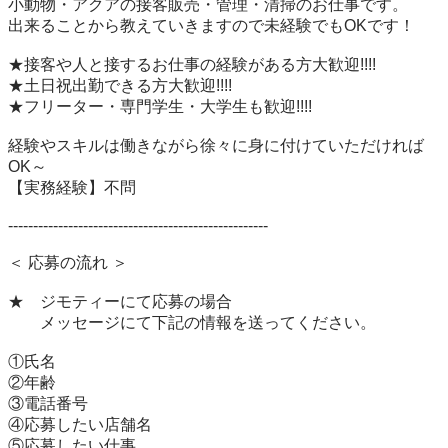
小動物・アクアの接客販売・管理・清掃のお仕事です。

出来ることから教えていきますので未経験でもOKです！

★接客や人と接するお仕事の経験がある方大歓迎!!!!

★土日祝出勤できる方大歓迎!!!!

★フリーター・専門学生・大学生も歓迎!!!!

経験やスキルは働きながら徐々に身に付けていただければ
OK～

【実務経験】不問

----------------------------------------------------

＜ 応募の流れ ＞

★　ジモティーにて応募の場合

　　メッセージにて下記の情報を送ってください。

①氏名

②年齢

③電話番号

④応募したい店舗名

⑤応募したい仕事
