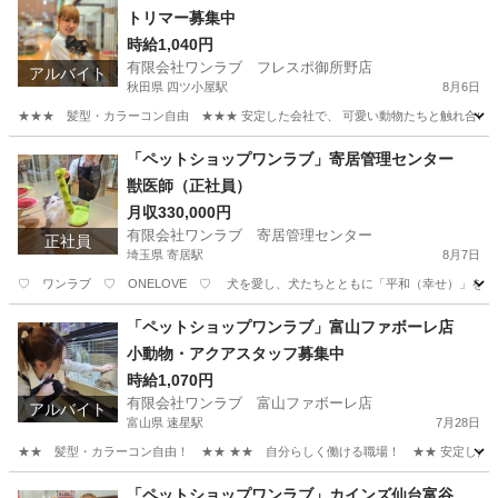
トリマー募集中
時給1,040円
有限会社ワンラブ フレスポ御所野店
アルバイト
秋田県 四ツ小屋駅
8月6日
★★★ 髪型・カラーコン自由 ★★★ 安定した会社で、 可愛い動物たちと触れ合いなが
秋田
秋田市
四ツ小屋駅
その他
動物
「ペットショップワンラブ」寄居管理センター
獣医師（正社員）
月収330,000円
有限会社ワンラブ 寄居管理センター
正社員
埼玉県 寄居駅
8月7日
♡ ワンラブ ♡ ONELOVE ♡ 犬を愛し、犬たちとともに「平和（幸せ）」を届
埼玉
大里郡
寄居駅
医師
動物
「ペットショップワンラブ」富山ファボーレ店
小動物・アクアスタッフ募集中
時給1,070円
有限会社ワンラブ 富山ファボーレ店
アルバイト
富山県 速星駅
7月28日
★★ 髪型・カラーコン自由！ ★★ ★★ 自分らしく働ける職場！ ★★ 安定した会社
富山
富山市
速星駅
その他
動物
「ペットショップワンラブ」カインズ仙台富谷