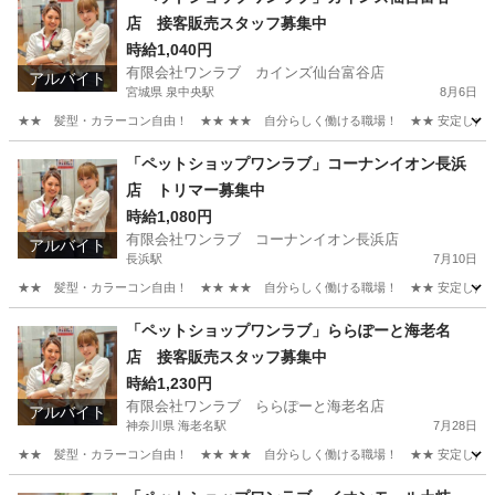
店 接客販売スタッフ募集中
時給1,040円
有限会社ワンラブ カインズ仙台富谷店
アルバイト
宮城県 泉中央駅
8月6日
★★ 髪型・カラーコン自由！ ★★ ★★ 自分らしく働ける職場！ ★★ 安定した会社
宮城
富谷市
泉中央駅
その他
スタッフ
「ペットショップワンラブ」コーナンイオン長浜
店 トリマー募集中
時給1,080円
有限会社ワンラブ コーナンイオン長浜店
アルバイト
長浜駅
7月10日
★★ 髪型・カラーコン自由！ ★★ ★★ 自分らしく働ける職場！ ★★ 安定した会社
滋賀
長浜市
長浜駅
その他
動物
「ペットショップワンラブ」ららぽーと海老名
店 接客販売スタッフ募集中
時給1,230円
有限会社ワンラブ ららぽーと海老名店
アルバイト
神奈川県 海老名駅
7月28日
★★ 髪型・カラーコン自由！ ★★ ★★ 自分らしく働ける職場！ ★★ 安定した会社
神奈川
海老名市
海老名駅
その他
スタッフ