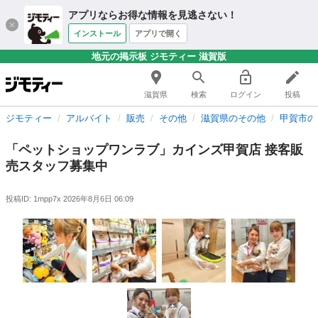
アプリならお得な情報を見逃さない！
インストール
アプリで開く
地元の掲示板 ジモティー 滋賀版
滋賀県
検索
ログイン
投稿
ジモティー
アルバイト
販売
その他
滋賀県のその他
甲賀市の
「ペットショップワンラブ」カインズ甲賀店 接客販
売スタッフ募集中
投稿ID: 1mpp7x
2026年8月6日 06:09