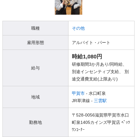
職種
その他
雇用形態
アルバイト・パート
時給1,080円
研修期間3か月あり/同時給、
給与
別途インセンティブ支給、 別
途交通費支給(上限あり)
甲賀市
- 水口町泉
地域
JR草津線 -
三雲駅
〒528-0056滋賀県甲賀市水口
勤務地
町泉1405カインズ甲賀店 ﾍﾟｯﾂ
ﾜﾝｺｰﾅｰ