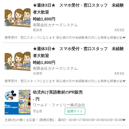
★週休3日★ スマホ受付・窓口スタッフ 未経験
者大歓迎
時給1,800円
有限会社カナーズシステム
長浜市
8月3日
携帯受付・窓口スタッフになります 初心者の方や未経験者の方にも簡単な研修があります
滋賀
長浜市
携帯ショップ
時給
★週休3日★ スマホ受付・窓口スタッフ 未経験
者大歓迎
時給1,800円
有限会社カナーズシステム
大津市
8月3日
携帯受付・窓口スタッフになります 初心者の方や未経験者の方にも簡単な研修があります
滋賀
大津市
携帯ショップ
時給
幼児向け英語教材のPR販売
- 円
ワールド・ファミリー株式会社
守山市
提携サイト
主婦(夫)の働くを応援！ [勤務日数]： 週4日~ 10:00~17:00/10:00~16:00/10:00~1
滋賀
守山市
営業