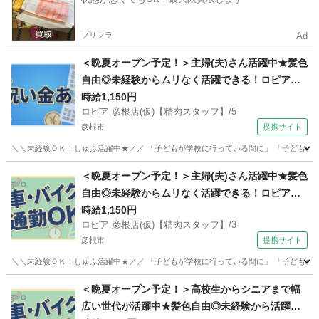
プリフラ
Ad
＜晩夏オープン予定！＞主婦(夫)さん活躍中★髪色
自由◎未経験からムリなく活躍できる！ロピアの
【精肉スタッフ】
時給1,150円
ロピア 彦根店(仮)【精肉スタッフ】/5
彦根市
提携サイト
＼＼未経験ＯＫ！しゅふ活躍中★／／ 「子どもが学校に行っている間に」 「子どものお
滋賀
彦根市
コンビニ
＜晩夏オープン予定！＞主婦(夫)さん活躍中★髪色
自由◎未経験からムリなく活躍できる！ロピアの
【精肉スタッフ】
時給1,150円
ロピア 彦根店(仮)【精肉スタッフ】/3
彦根市
提携サイト
＼＼未経験ＯＫ！しゅふ活躍中★／／ 「子どもが学校に行っている間に」 「子どものお
滋賀
彦根市
コンビニ
＜晩夏オープン予定！＞高校生からシニアまで幅
広い世代が活躍中★髪色自由◎未経験から活躍で