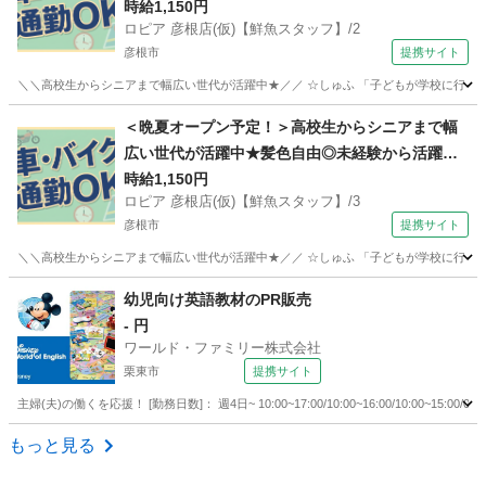
きる！ロピアの【鮮魚スタッフ】
時給1,150円
ロピア 彦根店(仮)【鮮魚スタッフ】/2
彦根市
提携サイト
＼＼高校生からシニアまで幅広い世代が活躍中★／／ ☆しゅふ 「子どもが学校に行って
滋賀
彦根市
コンビニ
＜晩夏オープン予定！＞高校生からシニアまで幅
広い世代が活躍中★髪色自由◎未経験から活躍で
きる！ロピアの【鮮魚スタッフ】
時給1,150円
ロピア 彦根店(仮)【鮮魚スタッフ】/3
彦根市
提携サイト
＼＼高校生からシニアまで幅広い世代が活躍中★／／ ☆しゅふ 「子どもが学校に行って
滋賀
彦根市
コンビニ
幼児向け英語教材のPR販売
- 円
ワールド・ファミリー株式会社
栗東市
提携サイト
主婦(夫)の働くを応援！ [勤務日数]： 週4日~ 10:00~17:00/10:00~16:00/10:00~1
滋賀
栗東市
営業
もっと見る