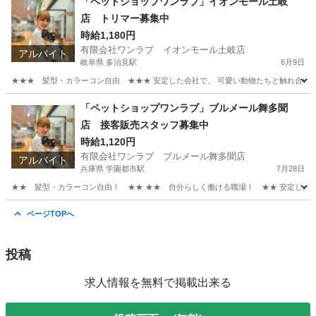
「ペットショップワンラブ」イオンモール土岐
店 トリマー募集中
時給1,180円
有限会社ワンラブ イオンモール土岐店
アルバイト
岐阜県 多治見駅
6月9日
★★★ 髪型・カラーコン自由 ★★★ 安定した会社で、 可愛い動物たちと触れ合いなが
岐阜
土岐市
多治見駅
その他
時給
「ペットショップワンラブ」ブルメール舞多聞
店 接客販売スタッフ募集中
時給1,120円
有限会社ワンラブ ブルメール舞多聞店
アルバイト
兵庫県 学園都市駅
7月28日
★★ 髪型・カラーコン自由！ ★★ ★★ 自分らしく働ける職場！ ★★ 安定した会社
兵庫
神戸市
学園都市駅
その他
スタッフ
ページTOPへ
投稿
求人情報を無料で掲載出来る