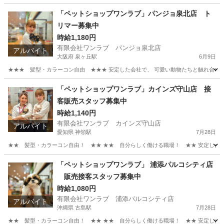
「ペットショップワンラブ」パンジョ泉北店 ト
リマー募集中
時給1,180円
有限会社ワンラブ パンジョ泉北店
アルバイト
大阪府 泉ヶ丘駅
6月9日
★★★ 髪型・カラーコン自由 ★★★ 安定した会社で、 可愛い動物たちと触れ合いなが
大阪
堺市
泉ヶ丘駅
その他
動物
「ペットショップワンラブ」カインズ守山店 接
客販売スタッフ募集中
時給1,140円
有限会社ワンラブ カインズ守山店
アルバイト
愛知県 神領駅
7月28日
★★ 髪型・カラーコン自由！ ★★ ★★ 自分らしく働ける職場！ ★★ 安定した会社
愛知
名古屋市
神領駅
その他
スタッフ
「ペットショップワンラブ」 浦添パルコシティ店
販売接客スタッフ募集中
時給1,080円
有限会社ワンラブ 浦添パルコシティ店
アルバイト
沖縄県 古島駅
7月28日
★★ 髪型・カラーコン自由！ ★★ ★★ 自分らしく働ける職場！ ★★ 安定した会社