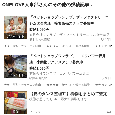
ONELOVE人事部
さんのその他の投稿記事：
「ペットショップワンラブ」ザ・ファクトリーニ
シムタ合志店 接客販売スタッフ募集中
時給1,090円
有限会社ワンラブ ザ・ファクトリーニシムタ合志店
アルバイト
熊本県 光の森駅
7月10日
★★ 髪型・カラーコン自由！ ★★ ★★ 自分らしく働ける職場！ ★★ 安定した会社
熊本
合志市
光の森駅
その他
スタッフ
「ペットショップワンラブ」 コメリパワー坂井
店 小動物アクアスタッフ募集中
時給1,060円
有限会社ワンラブ コメリパワー坂井店
アルバイト
福井県 丸岡駅
6月30日
★★ 髪型・カラーコン自由！ ★★ ★★ 自分らしく働ける職場！ ★★ 安定した会社
福井
坂井市
丸岡駅
その他
動物
【夏のタンス整理👘】着物をまとめて査定
状態が悪くてもOK！最大限買取します
プリフラ
Ad