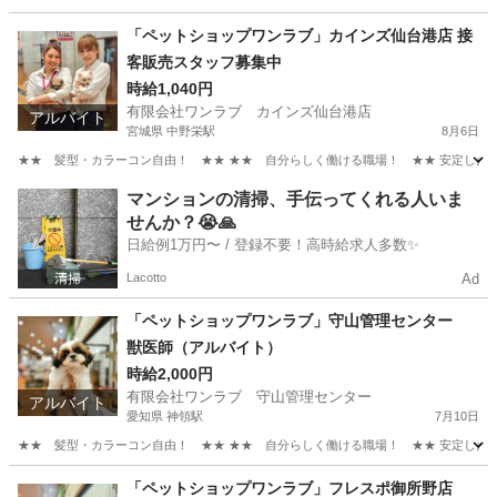
沖縄
浦添市
古島駅
その他
スタッフ
「ペットショップワンラブ」カインズ仙台港店 接
客販売スタッフ募集中
時給1,040円
有限会社ワンラブ カインズ仙台港店
アルバイト
宮城県 中野栄駅
8月6日
★★ 髪型・カラーコン自由！ ★★ ★★ 自分らしく働ける職場！ ★★ 安定した会社
宮城
仙台市
中野栄駅
その他
スタッフ
マンションの清掃、手伝ってくれる人いま
せんか？😭🙏
日給例1万円〜 / 登録不要！高時給求人多数✨
Lacotto
Ad
「ペットショップワンラブ」守山管理センター
獣医師（アルバイト）
時給2,000円
有限会社ワンラブ 守山管理センター
アルバイト
愛知県 神領駅
7月10日
★★ 髪型・カラーコン自由！ ★★ ★★ 自分らしく働ける職場！ ★★ 安定した会社
愛知
名古屋市
神領駅
その他
スタッフ
「ペットショップワンラブ」フレスポ御所野店