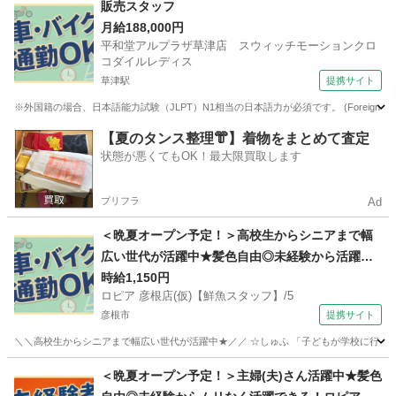
販売スタッフ
月給188,000円
平和堂アルプラザ草津店 スウィッチモーションクロ
コダイルレディス
草津駅
提携サイト
※外国籍の場合、日本語能力試験（JLPT）N1相当の日本語力が必須です。 (Foreign nationals must have
滋賀
草津市
草津駅
その他
【夏のタンス整理👘】着物をまとめて査定
状態が悪くてもOK！最大限買取します
プリフラ
Ad
＜晩夏オープン予定！＞高校生からシニアまで幅
広い世代が活躍中★髪色自由◎未経験から活躍で
きる！ロピアの【鮮魚スタッフ】
時給1,150円
ロピア 彦根店(仮)【鮮魚スタッフ】/5
彦根市
提携サイト
＼＼高校生からシニアまで幅広い世代が活躍中★／／ ☆しゅふ 「子どもが学校に行って
滋賀
彦根市
コンビニ
＜晩夏オープン予定！＞主婦(夫)さん活躍中★髪色