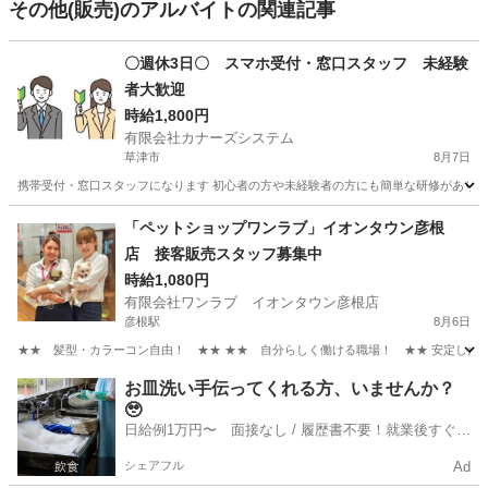
その他(販売)のアルバイトの関連記事
〇週休3日〇 スマホ受付・窓口スタッフ 未経験
者大歓迎
時給1,800円
有限会社カナーズシステム
草津市
8月7日
携帯受付・窓口スタッフになります 初心者の方や未経験者の方にも簡単な研修があります
滋賀
草津市
携帯ショップ
スタッフ
「ペットショップワンラブ」イオンタウン彦根
店 接客販売スタッフ募集中
時給1,080円
有限会社ワンラブ イオンタウン彦根店
彦根駅
8月6日
★★ 髪型・カラーコン自由！ ★★ ★★ 自分らしく働ける職場！ ★★ 安定した会社
滋賀
彦根市
彦根駅
その他
スタッフ
お皿洗い手伝ってくれる方、いませんか？
🥹
日給例1万円〜 面接なし / 履歴書不要！就業後すぐに
お給料がもらえる✨
シェアフル
Ad