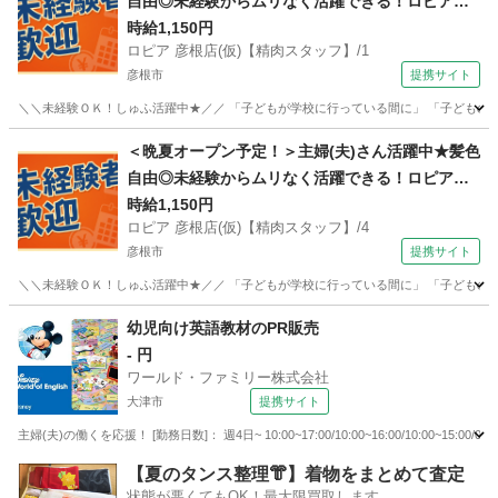
自由◎未経験からムリなく活躍できる！ロピアの
【精肉スタッフ】
時給1,150円
ロピア 彦根店(仮)【精肉スタッフ】/1
彦根市
提携サイト
＼＼未経験ＯＫ！しゅふ活躍中★／／ 「子どもが学校に行っている間に」 「子どものお
滋賀
彦根市
コンビニ
＜晩夏オープン予定！＞主婦(夫)さん活躍中★髪色
自由◎未経験からムリなく活躍できる！ロピアの
【精肉スタッフ】
時給1,150円
ロピア 彦根店(仮)【精肉スタッフ】/4
彦根市
提携サイト
＼＼未経験ＯＫ！しゅふ活躍中★／／ 「子どもが学校に行っている間に」 「子どものお
滋賀
彦根市
コンビニ
幼児向け英語教材のPR販売
- 円
ワールド・ファミリー株式会社
大津市
提携サイト
主婦(夫)の働くを応援！ [勤務日数]： 週4日~ 10:00~17:00/10:00~16:00/10:00~1
滋賀
大津市
営業
【夏のタンス整理👘】着物をまとめて査定
状態が悪くてもOK！最大限買取します