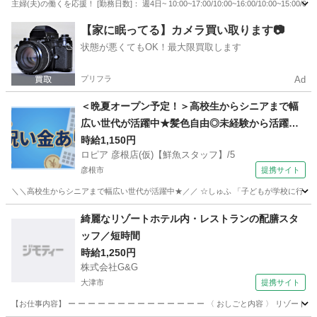
主婦(夫)の働くを応援！ [勤務日数]： 週4日~ 10:00~17:00/10:00~16:00/10:00~1
滋賀
大津市
営業
【家に眠ってる】カメラ買い取ります📷
状態が悪くてもOK！最大限買取します
プリフラ
Ad
＜晩夏オープン予定！＞高校生からシニアまで幅
広い世代が活躍中★髪色自由◎未経験から活躍で
きる！ロピアの【鮮魚スタッフ】
時給1,150円
ロピア 彦根店(仮)【鮮魚スタッフ】/5
彦根市
提携サイト
＼＼高校生からシニアまで幅広い世代が活躍中★／／ ☆しゅふ 「子どもが学校に行って
滋賀
彦根市
コンビニ
綺麗なリゾートホテル内・レストランの配膳スタ
ッフ／短時間
時給1,250円
株式会社G&G
大津市
提携サイト
【お仕事内容】 ー ー ー ー ー ー ー ー ー ー ー ー ー ー 〈 おしごと内容 〉 