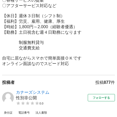
〇各種サービスの提案

〇アフターサービス対応など

【休日】週休３日制（シフト制）

【福利】労災、雇用、健康、厚生

【時給】1,800円～2.000（経験者優遇）

【勤務】土日祝含む週４日勤務になります

　　　　制服無料貸与

　　　　交通費支給

自宅に居ながらスマホで簡単面接ＯＫです

オンライン面談なのでスピード対応
投稿者
投稿
877
件
カナーズシステム
性別非公開
フォローする
0.0
身分証
電話番号
法人書類