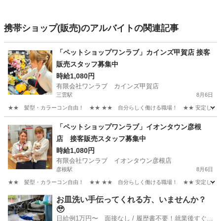
携帯ショップ(販売)のアルバイトの関連記事
「ペットショップワンラブ」カインズ甲賀店 接客
販売スタッフ募集中
時給1,080円
有限会社ワンラブ カインズ甲賀店
三雲駅
8月6日
★★ 髪型・カラーコン自由！ ★★ ★★ 自分らしく働ける職場！ ★★ 安定した会社
滋賀
甲賀市
三雲駅
その他
スタッフ
「ペットショップワンラブ」イオンタウン彦根
店 接客販売スタッフ募集中
時給1,080円
有限会社ワンラブ イオンタウン彦根店
彦根駅
8月6日
★★ 髪型・カラーコン自由！ ★★ ★★ 自分らしく働ける職場！ ★★ 安定した会社
滋賀
彦根市
彦根駅
その他
スタッフ
お皿洗い手伝ってくれる方、いませんか？
🥹
日給例1万円〜 面接なし / 履歴書不要！就業後すぐに