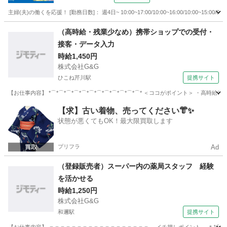
主婦(夫)の働くを応援！ [勤務日数]： 週4日~ 10:00~17:00/10:00~16:00/10:00~1
滋賀
守山市
営業
（高時給・残業少なめ）携帯ショップでの受付・
接客・データ入力
時給1,450円
株式会社G&G
ひこね芹川駅
提携サイト
【お仕事内容】 *⌒*⌒*⌒*⌒*⌒*⌒*⌒*⌒*⌒*⌒*⌒*⌒* ＜ココがポイント＞ ・高時
滋賀
彦根市
ひこね芹川駅
その他
【求】古い着物、売ってください👘✨
状態が悪くてもOK！最大限買取します
プリフラ
Ad
（登録販売者）スーパー内の薬局スタッフ 経験
を活かせる
時給1,250円
株式会社G&G
和邇駅
提携サイト