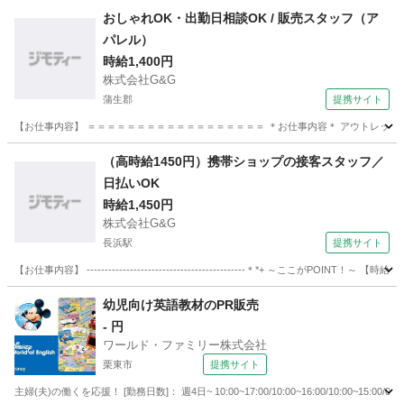
滋賀
大津市
その他
おしゃれOK・出勤日相談OK / 販売スタッフ（ア
パレル）
時給1,400円
株式会社G&G
蒲生郡
提携サイト
【お仕事内容】 ＝＝＝＝＝＝＝＝＝＝＝＝＝＝＝＝＝＝ ＊お仕事内容＊ アウトレットパ
滋賀
蒲生郡
その他
（高時給1450円）携帯ショップの接客スタッフ／
日払いOK
時給1,450円
株式会社G&G
長浜駅
提携サイト
【お仕事内容】 --------------------------------------------＊*+ ～ここがPOIN
滋賀
長浜市
長浜駅
その他
幼児向け英語教材のPR販売
- 円
ワールド・ファミリー株式会社
栗東市
提携サイト
主婦(夫)の働くを応援！ [勤務日数]： 週4日~ 10:00~17:00/10:00~16:00/10:00~1