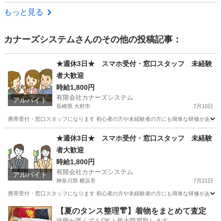
滋賀
栗東市
営業
もっと見る
カナーズシステム
さんのその他の投稿記事：
★週休3日★ スマホ受付・窓口スタッフ 未経験
者大歓迎
時給1,800円
有限会社カナーズシステム
アルバイト
長崎県 大村市
7月10日
携帯受付・窓口スタッフになります 初心者の方や未経験者の方にも簡単な研修があります
長崎
大村市
携帯ショップ
時給
★週休3日★ スマホ受付・窓口スタッフ 未経験
者大歓迎
時給1,800円
有限会社カナーズシステム
アルバイト
神奈川県 横浜市
7月21日
携帯受付・窓口スタッフになります 初心者の方や未経験者の方にも簡単な研修があります
神奈川
横浜市
携帯ショップ
スタッフ
【夏のタンス整理👘】着物をまとめて査定
状態が悪くてもOK！最大限買取します