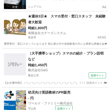
お給料がもらえる✨
シェアフル
Ad
★週休3日★ スマホ受付・窓口スタッフ 未経験
者大歓迎
時給1,800円
有限会社カナーズシステム
長浜市
8月3日
携帯受付・窓口スタッフになります 初心者の方や未経験者の方にも簡単な研修があります
滋賀
長浜市
携帯ショップ
時給
（大手携帯ショップ）スマホの紹介・プラン説明
など
時給1,450円
株式会社G&G
東近江市
提携サイト
【お仕事内容】 ／＼／＼／＼／＼／＼／＼／＼／＼／＼／＼ 《！》注目ポイント 未経験
滋賀
東近江市
その他
幼児向け英語教材のPR販売
- 円
ワールド・ファミリー株式会社
守山市
提携サイト