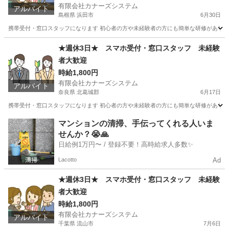
有限会社カナーズシステム
アルバイト
島根県 浜田市
6月30日
携帯受付・窓口スタッフになります 初心者の方や未経験者の方にも簡単な研修があります
島根
浜田市
携帯ショップ
スタッフ
★週休3日★ スマホ受付・窓口スタッフ 未経験
者大歓迎
時給1,800円
有限会社カナーズシステム
アルバイト
奈良県 北葛城郡
6月17日
携帯受付・窓口スタッフになります 初心者の方や未経験者の方にも簡単な研修があります
奈良
北葛城郡
携帯ショップ
時給
マンションの清掃、手伝ってくれる人いま
せんか？😭🙏
日給例1万円〜 / 登録不要！高時給求人多数✨
Lacotto
Ad
★週休3日★ スマホ受付・窓口スタッフ 未経験
者大歓迎
時給1,800円
有限会社カナーズシステム
アルバイト
千葉県 流山市
7月6日