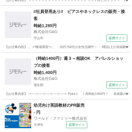
【お仕事内容】 ＝＝＝＝＝＝＝＝＝＝＝＝＝＝＝＝＝＝ ～イチ押しポイント～ ＊1日4
滋賀
大津市
和邇駅
その他
//社員登用あり// ピアスやネックレスの販売・接
客
時給1,285円
株式会社G&G
守山市
提携サイト
【お仕事内容】 。:+*職場環境*+:。 ・20代?50代の女性活躍中！ ・9割以上が未経験ス
滋賀
守山市
その他
（時給1400円）週３～相談OK アパレルショッ
プの接客
時給1,400円
株式会社G&G
蒲生郡
提携サイト
【お仕事内容】 :+:−−:+:−−:+:−−:+:−−:+:−−:+: Point.1 《 高時給1400円 
滋賀
蒲生郡
その他
幼児向け英語教材のPR販売
- 円
ワールド・ファミリー株式会社
大津市
提携サイト