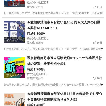
株式会社MODE
正社員
栃木県 佐野市
5月14日
お仕事をお探し中の方、寮をお探し中の方必見✨ メッセージは✅応募フロー✅を入力してから
栃木
佐野市
その他
未経験
🔥愛知県清須市🔥お祝い金15万円🔥大人気の日勤
🔥案件NO：MHni01
時給1,300円
株式会社MODE
アルバイト
愛知県 清須市
6月16日
お仕事をお探し中の方、寮をお探し中の方必見！！ ・赴任費用、引っ越し費用のサポートあ
愛知
清須市
工場
時給
🌟京都府南丹市🌟未経験歓迎×コツコツ作業🌟反射
材の製造・検査🌟MHni01
時給1,700円
株式会社MODE
アルバイト
京都府 南丹市
6月16日
お仕事をお探し中の方、寮をお探し中の方必見✨ メッセージは✅応募フロー✅を入力してから
京都
南丹市
軽作業
時給
🔥愛知県清須市🔥年間休日134日🔥未経験でも安心
🔥資格取得支援制度あり🔥MU423
時給1,400円