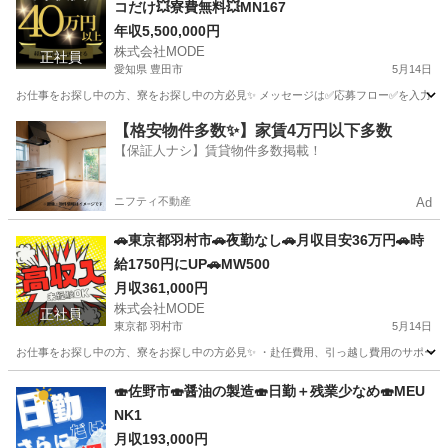
コだけ💥寮費無料💥MN167
年収5,500,000円
株式会社MODE
正社員
愛知県 豊田市
5月14日
お仕事をお探し中の方、寮をお探し中の方必見✨ メッセージは✅応募フロー✅を入力してからお
愛知
豊田市
その他
未経験
【格安物件多数✨】家賃4万円以下多数
【保証人ナシ】賃貸物件多数掲載！
ニフティ不動産
Ad
🚗東京都羽村市🚗夜勤なし🚗月収目安36万円🚗時
給1750円にUP🚗MW500
月収361,000円
株式会社MODE
正社員
東京都 羽村市
5月14日
お仕事をお探し中の方、寮をお探し中の方必見✨ ・赴任費用、引っ越し費用のサポートあり！
東京
羽村市
その他
未経験
🍣佐野市🍣醤油の製造🍣日勤＋残業少なめ🍣MEU
NK1
月収193,000円