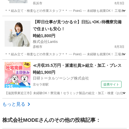
長浜市
8月3日
＊＊組み立て・検査などの作業スタッフ＊＊ --- Point1 --- 未経験も就業OK！
滋賀
長浜市
工場
スタッフ
【即日仕事が見つかる☆】日払いOK♪待機寮完備
で住まいも安心！
時給1,800円
株式会社Lantis
彦根市
8月3日
＊＊組み立て・検査などの作業スタッフ＊＊ --- Point1 --- 未経験も就業OK！
滋賀
彦根市
工場
スタッフ
≪月収35.5万円・派遣社員≫組立・加工・プレス
時給1,900円
日研トータルソーシング株式会社
京セラ前駅
提携サイト
【滋賀県東近江市】未経験OK！寮完備！セラミック製品の組立・加工・検査《お仕事No.
滋賀
東近江市
京セラ前駅
その他
もっと見る
株式会社MODE
さんのその他の投稿記事：