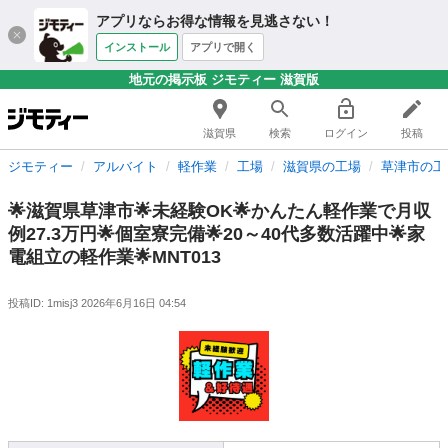
アプリならお得な情報を見逃さない！
インストール
アプリで開く
地元の掲示板 ジモティー 滋賀版
滋賀県
検索
ログイン
投稿
ジモティー
アルバイト
軽作業
工場
滋賀県の工場
草津市の工
🌟滋賀県草津市🌟未経験OK🌟かんたん軽作業で月収
例27.3万円🌟個室寮完備🌟20～40代多数活躍中🌟家
電組立の軽作業🌟MNT013
投稿ID: 1misj3
2026年6月16日 04:54