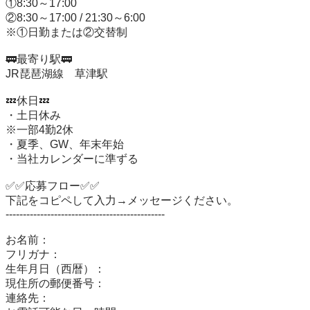
①8:30～17:00

②8:30～17:00 / 21:30～6:00

※①日勤または②交替制

🚃最寄り駅🚃

JR琵琶湖線　草津駅

💤休日💤

・土日休み

※一部4勤2休

・夏季、GW、年末年始

・当社カレンダーに準ずる

✅✅応募フロー✅✅

下記をコピペして入力→メッセージください。

----------------------------------------------

お名前：

フリガナ：

生年月日（西暦）：

現住所の郵便番号：

連絡先：
