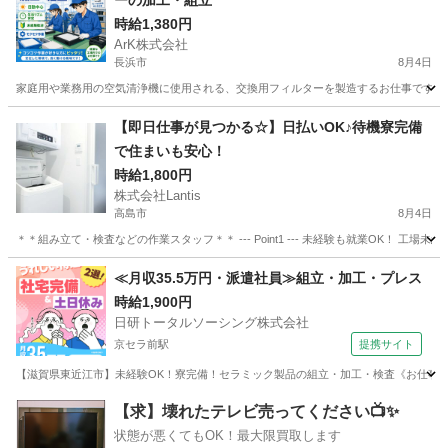
ーの加工・組立
時給1,380円
ArK株式会社
長浜市
8月4日
家庭用や業務用の空気清浄機に使用される、交換用フィルターを製造するお仕事です。 
滋賀
長浜市
工場
個室
【即日仕事が見つかる☆】日払いOK♪待機寮完備
で住まいも安心！
時給1,800円
株式会社Lantis
高島市
8月4日
＊＊組み立て・検査などの作業スタッフ＊＊ --- Point1 --- 未経験も就業OK！
滋賀
高島市
工場
スタッフ
≪月収35.5万円・派遣社員≫組立・加工・プレス
時給1,900円
日研トータルソーシング株式会社
京セラ前駅
提携サイト
【滋賀県東近江市】未経験OK！寮完備！セラミック製品の組立・加工・検査《お仕事No.
滋賀
東近江市
京セラ前駅
その他
【求】壊れたテレビ売ってください📺✨
状態が悪くてもOK！最大限買取します