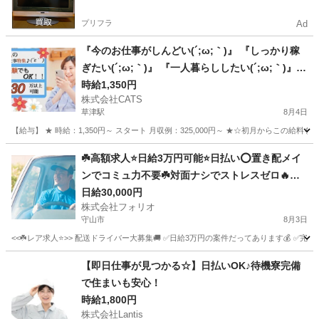
プリフラ
Ad
『今のお仕事がしんどい(´;ω;｀)』 『しっかり稼
ぎたい(´;ω;｀)』 『一人暮らししたい(´;ω;｀)』
☆女性から人気 軽作業スタッフ☆-草津
時給1,350円
株式会社CATS
草津駅
8月4日
【給与】 ★ 時給：1,350円～ スタート 月収例：325,000円～ ★☆初月からこの給
滋賀
草津市
草津駅
仕分け
スタッフ
☘️高額求人⭐️日給3万円可能⭐️日払い⭕️置き配メイ
ンでコミュ力不要☘️対面ナシでストレスゼロ🔥配
送ドライバー🚚
日給30,000円
株式会社フォリオ
守山市
8月3日
<<☘️レア求人⭐️>> 配送ドライバー大募集🚚 ✅日給3万円の案件だってあります💰 ✅
滋賀
守山市
その他
置き配
【即日仕事が見つかる☆】日払いOK♪待機寮完備
で住まいも安心！
時給1,800円
株式会社Lantis