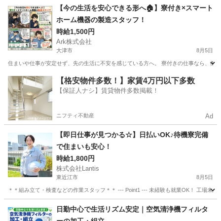
滋賀
東近江市
京セラ前駅
その他
【今の生活を安心できる形へ🏠】寮付き×スマート
ホーム機器の製造スタッフ！
時給1,500円
Ark株式会社
大津市
8月5日
住まいや仕事が安定せず、先の生活に不安を感じている方へ。 寮付きの仕事なら、働く
滋賀
大津市
工場
スタッフ
【格安物件多数！】家賃4万円以下多数
【保証人ナシ】賃貸物件多数掲載！
ニフティ不動産
Ad
【即日仕事が見つかる☆】日払いOK♪待機寮完備
で住まいも安心！
時給1,800円
株式会社Lantis
東近江市
8月5日
＊＊組み立て・検査などの作業スタッフ＊＊ --- Point1 --- 未経験も就業OK！
滋賀
東近江市
工場
スタッフ
日勤中心で生活リズム安定｜空気清浄機フィルタ