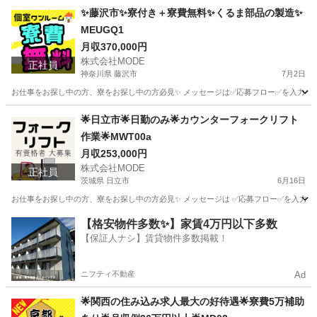
✨藤沢市✨寮付き＋寮費無料✨くるま部品の製造✨
MEUGQ1
月収370,000円
株式会社MODE
正社員
神奈川県 藤沢市
7月2日
お仕事をお探し中の方、寮をお探し中の方必見✨ メッセージは✅応募フロー✅を入力してからお
神奈川
藤沢市
その他
未経験
🌟日立市🌟日勤のみ🌟カウンターフォークリフト
作業🌟MWT00a
月収253,000円
株式会社MODE
正社員
茨城県 日立市
6月16日
お仕事をお探し中の方、寮をお探し中の方必見✨ メッセージは ✅応募フロー✅を入力し
茨城
日立市
その他
未経験
【格安物件多数✨】家賃4万円以下多数
【保証人ナシ】賃貸物件多数掲載！
ニフティ不動産
Ad
🌟関西の住み込み求人最大の好待遇🌟寮費5万補助