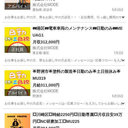
株式会社MODE
アルバイト
愛知県 清須市
5月15日
お仕事をお探し中の方、寮をお探し中の方必見！！ ・赴任費用、引っ越し費用のサポートあり
愛知
清須市
軽作業
時給
🚃港区🚃電車車両のメンテナンス🚃日勤のみ🚃ME
UAG1
月収312,000円
株式会社MODE
正社員
東京都 港区
7月2日
お仕事をお探し中の方、寮をお探し中の方必見✨ メッセージは✅応募フロー✅を入力してからお
東京
港区
その他
未経験
🌟野洲市🌟塗料の製造🌟日勤のみ🌟土日祝休み🌟
MU319
月給311,000円
株式会社MODE
アルバイト
野洲市
5月15日
お仕事をお探し中の方必見✨ メッセージは✅応募フロー✅を入力してからお願いします。 
滋賀
野洲市
その他
時給
💥川崎区💥時給2250円💥日勤専属💥月収目安39万
円💥NC研磨加工💥MU225