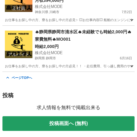
月収394,000円
株式会社MODE
正社員
神奈川県 川崎市
7月2日
お仕事をお探し中の方、寮をお探し中の方必見✨ 💥お仕事内容💥 船舶のエンジンに使用され
神奈川
川崎市
その他
未経験
🔥静岡県静岡市清水区🔥未経験でも時給2,000円🔥
寮費無料🔥MO001
時給2,000円
株式会社MODE
アルバイト
静岡県 静岡市
6月16日
お仕事をお探し中の方、寮をお探し中の方必見！！ ・赴任費用、引っ越し費用のサポートあ
静岡
静岡市
軽作業
時給
ページTOPへ
投稿
求人情報を無料で掲載出来る
投稿画面へ (無料)