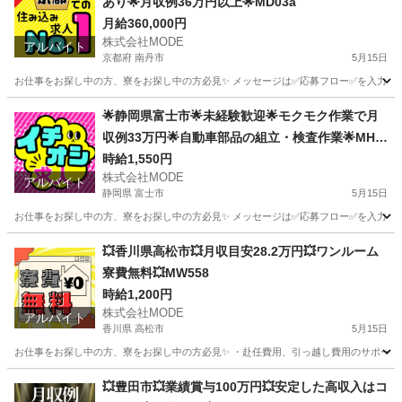
あり🌟月収例36万円以上🌟MD03a
月給360,000円
株式会社MODE
アルバイト
京都府 南丹市
5月15日
お仕事をお探し中の方、寮をお探し中の方必見✨ メッセージは✅応募フロー✅を入力してからお
京都
南丹市
軽作業
時給
🌟静岡県富士市🌟未経験歓迎🌟モクモク作業で月
収例33万円🌟自動車部品の組立・検査作業🌟MHh
si01
時給1,550円
株式会社MODE
アルバイト
静岡県 富士市
5月15日
お仕事をお探し中の方、寮をお探し中の方必見✨ メッセージは✅応募フロー✅を入力してから
静岡
富士市
軽作業
自動車部品
💥香川県高松市💥月収目安28.2万円💥ワンルーム
寮費無料💥MW558
時給1,200円
株式会社MODE
アルバイト
香川県 高松市
5月15日
お仕事をお探し中の方、寮をお探し中の方必見✨ ・赴任費用、引っ越し費用のサポートあり！
香川
高松市
軽作業
時給
💥豊田市💥業績賞与100万円💥安定した高収入はコ