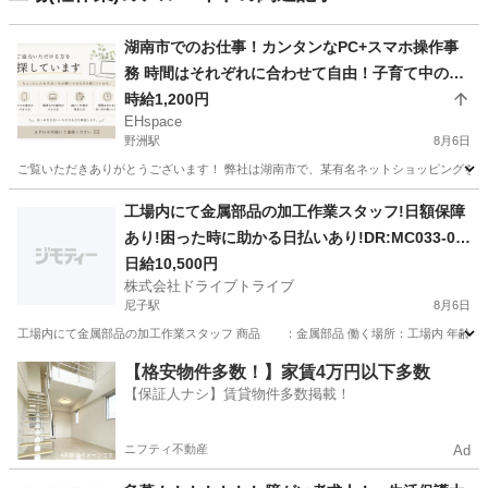
湖南市でのお仕事！カンタンなPC+スマホ操作事
務 時間はそれぞれに合わせて自由！子育て中の
方、主婦の方も歓迎
時給1,200円
EHspace
野洲駅
8月6日
ご覧いただきありがとうございます！ 弊社は湖南市で、某有名ネットショッピングを運
滋賀
湖南市
野洲駅
その他
カンタン
工場内にて金属部品の加工作業スタッフ!日額保障
あり!困った時に助かる日払いあり!DR:MC033-01
Y
日給10,500円
株式会社ドライブトライブ
尼子駅
8月6日
工場内にて金属部品の加工作業スタッフ 商品 ：金属部品 働く場所：工場内 年齢層 ：20～
滋賀
犬上郡
尼子駅
その他
スタッフ
【格安物件多数！】家賃4万円以下多数
【保証人ナシ】賃貸物件多数掲載！
ニフティ不動産
Ad