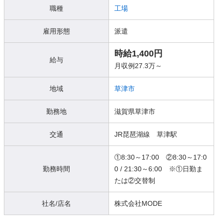
職種
工場
雇用形態
派遣
時給1,400円
給与
月収例27.3万～
地域
草津市
勤務地
滋賀県草津市
交通
JR琵琶湖線 草津駅
①8:30～17:00 ②8:30～17:0
勤務時間
0 / 21:30～6:00 ※①日勤ま
たは②交替制
社名/店名
株式会社MODE