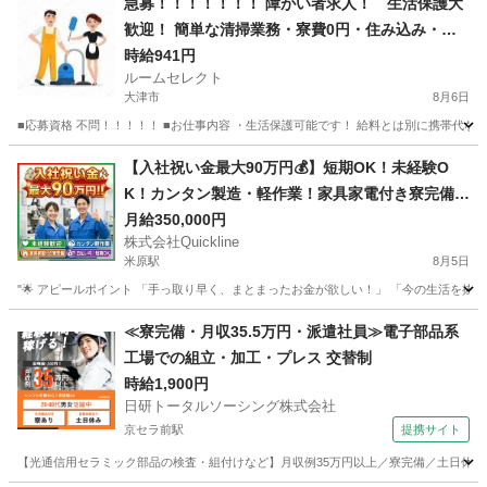
急募！！！！！！！ 障がい者求人！ 生活保護大
歓迎！ 簡単な清掃業務・寮費0円・住み込み・食
事つき！
時給941円
ルームセレクト
大津市
8月6日
■応募資格 不問！！！！！ ■お仕事内容 ・生活保護可能です！ 給料とは別に携帯代など
滋賀
大津市
清掃
生活保護
【入社祝い金最大90万円💰】短期OK！未経験O
K！カンタン製造・軽作業！家具家電付き寮完備
🏠
月給350,000円
株式会社Quickline
米原駅
8月5日
"🌟 アピールポイント 「手っ取り早く、まとまったお金が欲しい！」 「今の生活を抜け
滋賀
大津市
米原駅
工場
時給
≪寮完備・月収35.5万円・派遣社員≫電子部品系
工場での組立・加工・プレス 交替制
時給1,900円
日研トータルソーシング株式会社
京セラ前駅
提携サイト
【光通信用セラミック部品の検査・組付けなど】月収例35万円以上／寮完備／土日休み／2