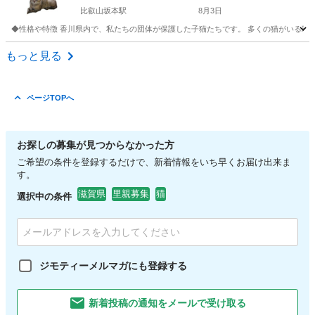
比叡山坂本駅
8月3日
◆性格や特徴 香川県内で、私たちの団体が保護した子猫たちです。 多くの猫がいる環
滋賀
大津市
比叡山坂本駅
猫
健康状態
もっと見る
ページTOPへ
お探しの募集が見つからなかった方
ご希望の条件を登録するだけで、新着情報をいち早くお届け出来ま
す。
滋賀県
里親募集
猫
選択中の条件
ジモティーメルマガにも登録する
新着投稿の通知をメールで受け取る