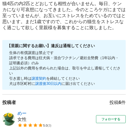
猫4匹の内2匹とどおしても相性が合いません。毎日、ケン
カになり可哀想になってきました。今のところケガにまでは
至っていませんが、お互いにストレスをためているのではと
思います。まだ1歳ですので、これからの猫生をストレスな
【里親に関するお願い】違反は通報してください
生体の有償譲渡は禁止です
請求できる費用は狂犬病・混合ワクチン／避妊去勢費（1年以内・
証明書必須）のみ
上記以外の費用を求められた場合は、取引を中止し通報してくださ
い
引き渡し時は
譲渡契約
を締結してください
犬は市区町村に
譲渡後30日以内
に届け出てください
投稿者
投稿
6
件
めー
女性
フォローする
5.0
(
3
)