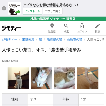
アプリならお得な情報を見逃さない！
インストール
アプリで開く
地元の掲示板 ジモティー 滋賀版
滋賀県
検索
ログイン
投稿
ジモティー
里親募集
猫
滋賀県の猫
高島市の猫
人懐っこい茶
人懐っこい茶白、オス、1歳去勢手術済み
投稿ID: r3v8q
性別
オス
年齢
1才