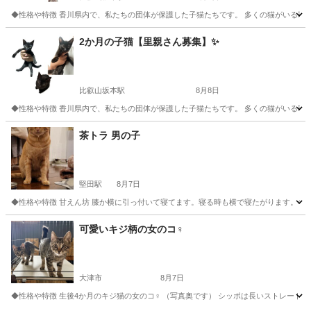
◆性格や特徴 香川県内で、私たちの団体が保護した子猫たちです。 多くの猫がいる環
滋賀
大津市
比叡山坂本駅
猫
健康状態
2か月の子猫【里親さん募集】✨
比叡山坂本駅
8月8日
◆性格や特徴 香川県内で、私たちの団体が保護した子猫たちです。 多くの猫がいる環
滋賀
大津市
比叡山坂本駅
猫
健康状態
茶トラ 男の子
堅田駅
8月7日
◆性格や特徴 甘えん坊 膝か横に引っ付いて寝てます。寝る時も横で寝たがります。冬は
滋賀
大津市
堅田駅
猫
可愛いキジ柄の女のコ♀
大津市
8月7日
◆性格や特徴 生後4か月のキジ猫の女のコ♀ （写真奥です） シッポは長いストレートテ