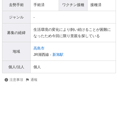
去勢手術
手術済
ワクチン接種
接種済
ジャンル
-
生活環境の変化により飼い続けることが困難に
募集の経緯
なったため今回に限り里親を探している
高島市
地域
JR湖西線 -
新旭駅
個人/法人
個人
注意事項
通報