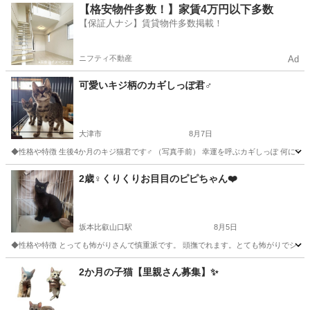
滋賀
大津市
猫
ワクチン
【格安物件多数！】家賃4万円以下多数
【保証人ナシ】賃貸物件多数掲載！
ニフティ不動産
Ad
可愛いキジ柄のカギしっぽ君♂
大津市
8月7日
◆性格や特徴 生後4か月のキジ猫君です♂ （写真手前） 幸運を呼ぶカギしっぽ 何にでも
滋賀
大津市
猫
ワクチン
2歳♀くりくりお目目のピピちゃん❤️
坂本比叡山口駅
8月5日
◆性格や特徴 とっても怖がりさんで慎重派です。 頭撫でれます。とても怖がりでシャーと
滋賀
大津市
坂本比叡山口駅
猫
2か月の子猫【里親さん募集】✨