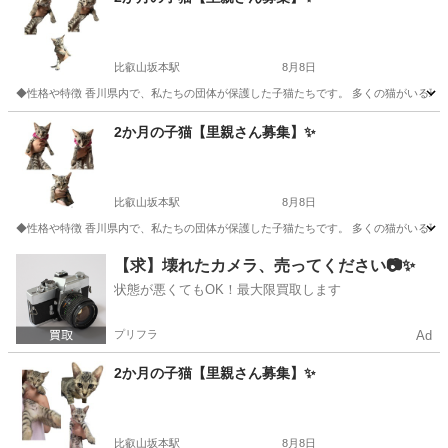
比叡山坂本駅
8月8日
◆性格や特徴 香川県内で、私たちの団体が保護した子猫たちです。 多くの猫がいる環
滋賀
大津市
比叡山坂本駅
猫
健康状態
2か月の子猫【里親さん募集】✨
比叡山坂本駅
8月8日
◆性格や特徴 香川県内で、私たちの団体が保護した子猫たちです。 多くの猫がいる環
滋賀
大津市
比叡山坂本駅
猫
健康状態
【求】壊れたカメラ、売ってください📷✨
状態が悪くてもOK！最大限買取します
プリフラ
Ad
2か月の子猫【里親さん募集】✨
比叡山坂本駅
8月8日