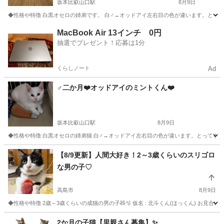
坂本比叡山口駅
8月9日
◆性格や特徴 白黒オセロの姉弟です。 白♂→オッドアイ左右目の色が違います。とって
滋賀
大津市
坂本比叡山口駅
猫
やり方
MacBook Air 13インチ 0円
抽選でプレゼント！応募は1分
くらしノート
Ad
♂二か月❤️オッドアイのミントくん❤️
坂本比叡山口駅
8月9日
◆性格や特徴 白黒オセロの姉弟猫 白♂→オッドアイ左右目の色が違います。とっても活
滋賀
大津市
坂本比叡山口駅
猫
オッドアイ
【8/9更新】人間大好き！2～3歳くらいのスリゴロ
な男の子♡
高島市
8月9日
◆性格や特徴 2歳～3歳くらいの成猫の男の子🧸🫧 仮名 : 北斗くん(ほっくん) お見合い
滋賀
高島市
猫
去勢手術
2か月の子猫【里親さん募集】✨