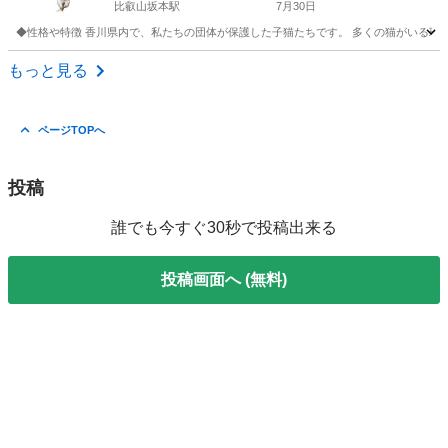
比叡山坂本駅
7月30日
◆性格や特徴 香川県内で、私たちの団体が保護した子猫たちです。 多くの猫がいる環
滋賀
大津市
比叡山坂本駅
猫
健康状態
もっと見る
ページTOPへ
投稿
誰でも今すぐ30秒で投稿出来る
投稿画面へ (無料)