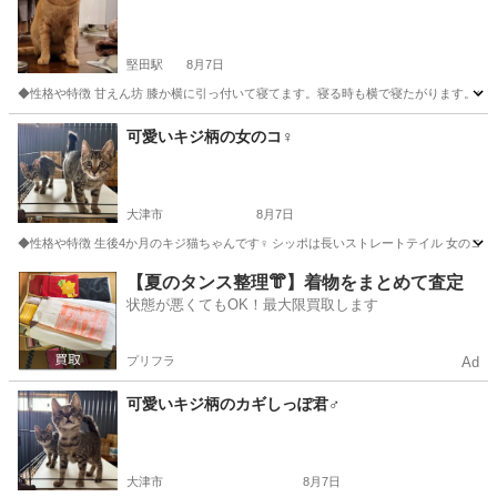
堅田駅
8月7日
◆性格や特徴 甘えん坊 膝か横に引っ付いて寝てます。寝る時も横で寝たがります。冬は
滋賀
大津市
堅田駅
猫
可愛いキジ柄の女のコ♀
大津市
8月7日
◆性格や特徴 生後4か月のキジ猫ちゃんです♀ シッポは長いストレートテイル 女のコら
滋賀
大津市
猫
ワクチン
【夏のタンス整理👘】着物をまとめて査定
状態が悪くてもOK！最大限買取します
プリフラ
Ad
可愛いキジ柄のカギしっぽ君♂
大津市
8月7日