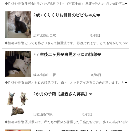
◆性格や特徴 生後4か月のキジ猫君です♂ （写真手前） 幸運を呼ぶカギしっぽ 何にでも
滋賀
大津市
猫
ワクチン
2歳♀くりくりお目目のピピちゃん❤️
坂本比叡山口駅
8月5日
◆性格や特徴 とっても怖がりさんで慎重派です。 頭撫でれます。とても怖がりでシャーと
滋賀
大津市
坂本比叡山口駅
猫
♀♂生後二ヶ月❤️白黒オセロの姉弟❤️
坂本比叡山口駅
8月5日
◆性格や特徴 白黒オセロの姉弟です。 白♂→オッドアイ左右目の色が違います。とって
滋賀
大津市
坂本比叡山口駅
猫
去勢手術
2か月の子猫【里親さん募集】✨
比叡山坂本駅
8月3日
◆性格や特徴 香川県内で、私たちの団体が保護した子猫たちです。 多くの猫がいる環