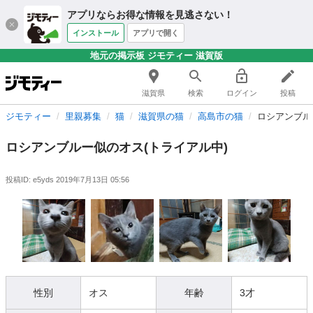
アプリならお得な情報を見逃さない！
インストール
アプリで開く
地元の掲示板 ジモティー 滋賀版
滋賀県
検索
ログイン
投稿
ジモティー
里親募集
猫
滋賀県の猫
高島市の猫
ロシアンブル
ロシアンブルー似のオス(トライアル中)
投稿ID: e5yds
2019年7月13日 05:56
性別
オス
年齢
3才