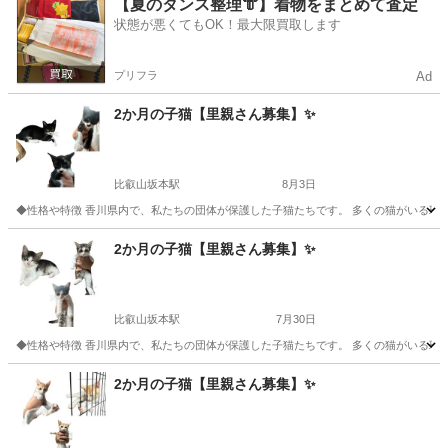
滋賀
大津市
比叡山坂本駅
猫
健康状態
【夏のタンス整理👘】着物をまとめて査定
状態が悪くてもOK！最大限買取します
プリフラ
Ad
2か月の子猫【里親さん募集】✨
比叡山坂本駅
8月3日
◆性格や特徴 香川県内で、私たちの団体が保護した子猫たちです。 多くの猫がいる環
滋賀
大津市
比叡山坂本駅
猫
健康状態
2か月の子猫【里親さん募集】✨
比叡山坂本駅
7月30日
◆性格や特徴 香川県内で、私たちの団体が保護した子猫たちです。 多くの猫がいる環
滋賀
大津市
比叡山坂本駅
猫
健康状態
2か月の子猫【里親さん募集】✨