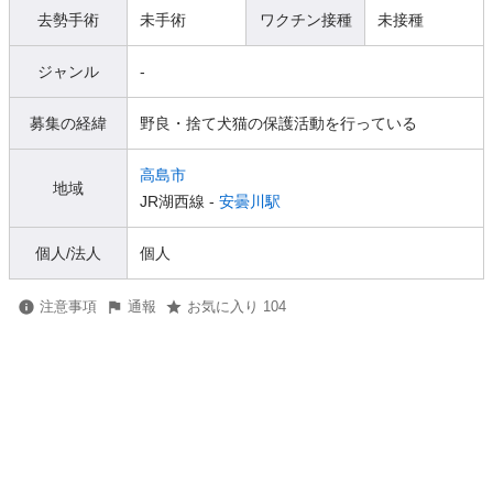
去勢手術
未手術
ワクチン接種
未接種
ジャンル
-
募集の経緯
野良・捨て犬猫の保護活動を行っている
高島市
地域
JR湖西線 -
安曇川駅
個人/法人
個人
注意事項
通報
お気に入り 104