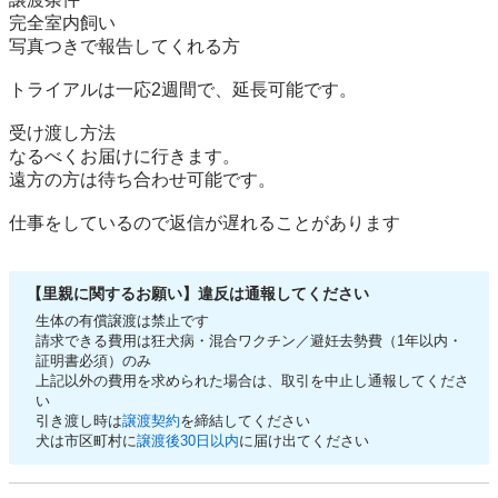
完全室内飼い

写真つきで報告してくれる方

トライアルは一応2週間で、延長可能です。

受け渡し方法

なるべくお届けに行きます。

遠方の方は待ち合わせ可能です。

仕事をしているので返信が遅れることがあります
【里親に関するお願い】違反は通報してください
生体の有償譲渡は禁止です
請求できる費用は狂犬病・混合ワクチン／避妊去勢費（1年以内・
証明書必須）のみ
上記以外の費用を求められた場合は、取引を中止し通報してくださ
い
引き渡し時は
譲渡契約
を締結してください
犬は市区町村に
譲渡後30日以内
に届け出てください