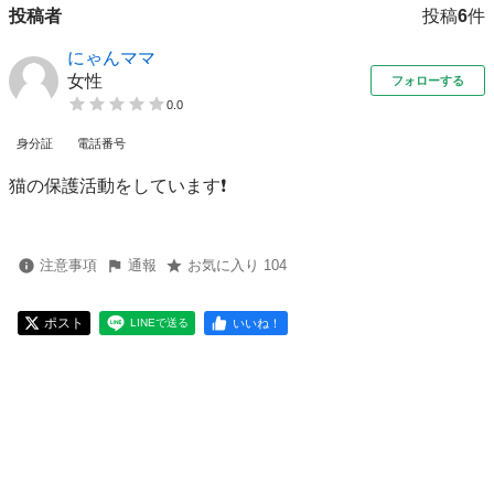
投稿者
投稿
6
件
にゃんママ
女性
フォローする
0.0
身分証
電話番号
猫の保護活動をしています❗
注意事項
通報
お気に入り 104
ポスト
いいね！
LINEで送る