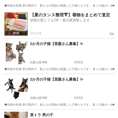
◆性格や特徴 香川県内で、私たちの団体が保護した子猫たちです。 多くの猫がいる環
滋賀
大津市
比叡山坂本駅
猫
健康状態
【夏のタンス整理👘】着物をまとめて査定
状態が悪くてもOK！最大限買取します
プリフラ
Ad
2か月の子猫【里親さん募集】✨
比叡山坂本駅
8月8日
◆性格や特徴 香川県内で、私たちの団体が保護した子猫たちです。 多くの猫がいる環
滋賀
大津市
比叡山坂本駅
猫
健康状態
2か月の子猫【里親さん募集】✨
比叡山坂本駅
8月8日
◆性格や特徴 香川県内で、私たちの団体が保護した子猫たちです。 多くの猫がいる環
滋賀
大津市
比叡山坂本駅
猫
健康状態
茶トラ 男の子