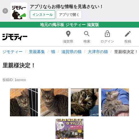
アプリならお得な情報を見逃さない！
インストール
アプリで開く
地元の掲示板 ジモティー 滋賀版
滋賀県
検索
ログイン
投稿
ジモティー
里親募集
猫
滋賀県の猫
大津市の猫
里親様決定！
里親様決定！
投稿ID: 1oxvco