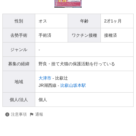
性別
オス
年齢
2才1ヶ月
去勢手術
手術済
ワクチン接種
接種済
ジャンル
-
募集の経緯
野良・捨て犬猫の保護活動を行っている
大津市
- 比叡辻
地域
JR湖西線 -
比叡山坂本駅
個人/法人
個人
注意事項
通報