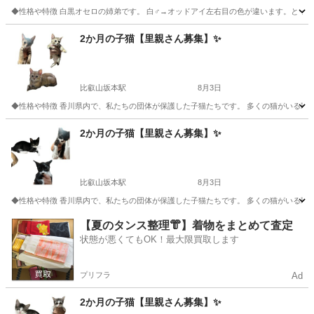
◆性格や特徴 白黒オセロの姉弟です。 白♂→オッドアイ左右目の色が違います。とって
滋賀
大津市
坂本比叡山口駅
猫
去勢手術
2か月の子猫【里親さん募集】✨
比叡山坂本駅
8月3日
◆性格や特徴 香川県内で、私たちの団体が保護した子猫たちです。 多くの猫がいる環
滋賀
大津市
比叡山坂本駅
猫
健康状態
2か月の子猫【里親さん募集】✨
比叡山坂本駅
8月3日
◆性格や特徴 香川県内で、私たちの団体が保護した子猫たちです。 多くの猫がいる環
滋賀
大津市
比叡山坂本駅
猫
健康状態
【夏のタンス整理👘】着物をまとめて査定
状態が悪くてもOK！最大限買取します
プリフラ
Ad
2か月の子猫【里親さん募集】✨