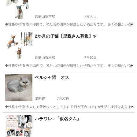
比叡山坂本駅
7月30日
◆性格や特徴 香川県内で、私たちの団体が保護した子猫たちです。 多くの猫がいる環
滋賀
大津市
比叡山坂本駅
猫
健康状態
2か月の子猫【里親さん募集】✨
比叡山坂本駅
7月30日
◆性格や特徴 香川県内で、私たちの団体が保護した子猫たちです。 多くの猫がいる環
滋賀
大津市
比叡山坂本駅
猫
健康状態
ペルシャ猫 オス
瀬田駅
7月27日
◆性格や特徴 大人しく普段ジッとしてます 片目が不自由ですが生活に支障はありません 
滋賀
大津市
瀬田駅
猫
人間
ハチワレ♂「仮名クム」