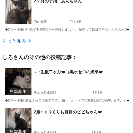
2ヶ月の子猫 あんちゃん
石山寺駅
7月18日
◆性格や特徴 南郷のTNR現場から保護しました。 保護して数日ですがだんだん人慣れも
滋賀
大津市
石山寺駅
猫
性格
もっと見る
しろ
さんのその他の投稿記事：
♀♂生後二ヶ月❤️白黒オセロの姉弟❤️
里親募集
坂本比叡山口駅
8月5日
◆性格や特徴 白黒オセロの姉弟です。 白♂→オッドアイ左右目の色が違います。とって
滋賀
大津市
坂本比叡山口駅
猫
去勢手術
2歳♀くりくりお目目のピピちゃん❤️
里親募集
坂本比叡山口駅
8月5日