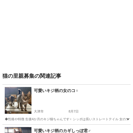
猫の里親募集の関連記事
可愛いキジ柄の女のコ♀
大津市
8月7日
◆性格や特徴 生後4か月のキジ猫ちゃんです♀ シッポは長いストレートテイル 女のコら
滋賀
大津市
猫
ワクチン
可愛いキジ柄のカギしっぽ君♂