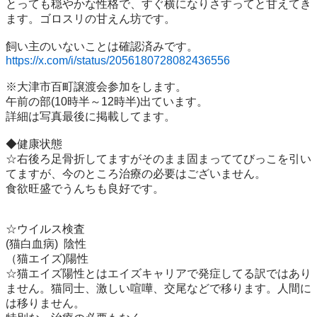
とっても穏やかな性格で、すぐ横になりさすってと甘えてき
ます。ゴロスリの甘えん坊です。

https://x.com/i/status/2056180728082436556
※大津市百町譲渡会参加をします。

午前の部(10時半～12時半)出ています。

詳細は写真最後に掲載してます。

◆健康状態

☆右後ろ足骨折してますがそのまま固まっててびっこを引い
てますが、今のところ治療の必要はございません。

食欲旺盛でうんちも良好です。

☆ウイルス検査

(猫白血病)  陰性　

（猫エイズ)陽性

☆猫エイズ陽性とはエイズキャリアで発症してる訳ではあり
ません。猫同士、激しい喧嘩、交尾などで移ります。人間に
は移りません。
