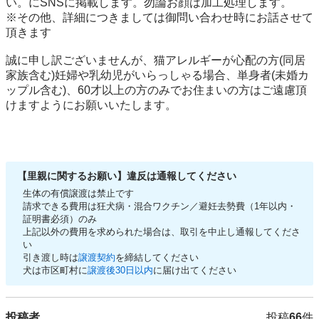
い。にSNSに掲載します。勿論お顔は加工処理します。

※その他、詳細につきましては御問い合わせ時にお話させて
頂きます

誠に申し訳ございませんが、猫アレルギーが心配の方(同居
家族含む)妊婦や乳幼児がいらっしゃる場合、単身者(未婚カ
ップル含む)、60才以上の方のみでお住まいの方はご遠慮頂
けますようにお願いいたします。　

【里親に関するお願い】違反は通報してください
生体の有償譲渡は禁止です
請求できる費用は狂犬病・混合ワクチン／避妊去勢費（1年以内・
証明書必須）のみ
上記以外の費用を求められた場合は、取引を中止し通報してくださ
い
引き渡し時は
譲渡契約
を締結してください
犬は市区町村に
譲渡後30日以内
に届け出てください
投稿者
投稿
66
件