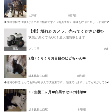
大津市
8月7日
◆性格や特徴 生後4か月のキジ猫君です♂ （写真手前） 幸運を呼ぶカギしっぽ 何にでも
滋賀
大津市
猫
ワクチン
【求】壊れたカメラ、売ってください📷✨
状態が悪くてもOK！最大限買取します
プリフラ
Ad
2歳♀くりくりお目目のピピちゃん❤️
坂本比叡山口駅
8月5日
◆性格や特徴 とっても怖がりさんで慎重派です。 頭撫でれます。とても怖がりでシャーと
滋賀
大津市
坂本比叡山口駅
猫
♀♂生後二ヶ月❤️白黒オセロの姉弟❤️
坂本比叡山口駅
8月5日