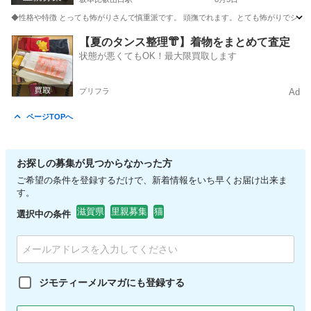
◆性格や特徴 とっても怖がりさんで慎重派です。 頭撫でれます。とても怖がりでシャーと
滋賀
大津市
坂本比叡山口駅
猫
【夏のタンス整理👘】着物をまとめて査定
状態が悪くてもOK！最大限買取します
プリフラ
Ad
ページTOPへ
お探しの募集が見つからなかった方
ご希望の条件を登録するだけで、新着情報をいち早くお届け出来ま
す。
滋賀県
里親募集
猫
選択中の条件
ジモティーメルマガにも登録する