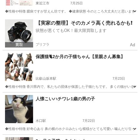
東近江市
7月25日
◆性格や特徴 臆病ですが甘えん坊です。 ◆健康状態 今のところ大丈夫だと思います。 ◆
滋賀
東近江市
猫
【実家の整理】そのカメラ高く売れるかも❗️
状態が悪くてもOK！最大限買取します
プリフラ
Ad
保護猫🐈2か月の子猫ちゃん【里親さん募集】
比叡山坂本駅
7月23日
◆性格や特徴 香川県内で、私たちの団体が保護した子猫たちです。 多くの猫がいる環境で
滋賀
大津市
比叡山坂本駅
猫
健康状態
人懐こいハチワレ1歳の男の子
水口駅
7月22日
◆性格や特徴 好奇心あり 鼻の横のホクロみたいな模様がとても可愛い 噛んだり引っ掻い
滋賀
甲賀市
水口駅
猫