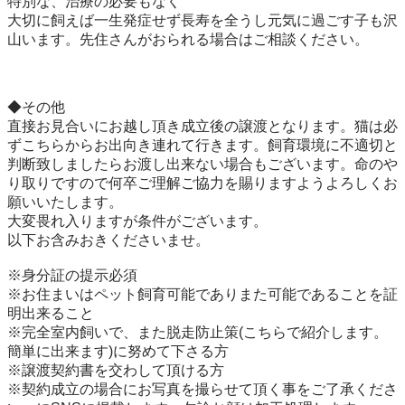
特別な、治療の必要もなく

大切に飼えば一生発症せず長寿を全うし元気に過ごす子も沢
山います。先住さんがおられる場合はご相談ください。

◆その他

直接お見合いにお越し頂き成立後の譲渡となります。猫は必
ずこちらからお出向き連れて行きます。飼育環境に不適切と
判断致しましたらお渡し出来ない場合もございます。命のや
り取りですので何卒ご理解ご協力を賜りますようよろしくお
願いいたします。

大変畏れ入りますが条件がございます。

以下お含みおきくださいませ。

※身分証の提示必須

※お住まいはペット飼育可能でありまた可能であることを証
明出来ること

※完全室内飼いで、また脱走防止策(こちらで紹介します。
簡単に出来ます)に努めて下さる方

※譲渡契約書を交わして頂ける方

※契約成立の場合にお写真を撮らせて頂く事をご了承くださ