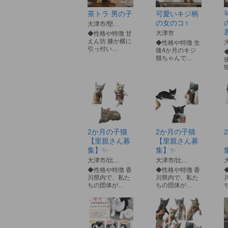
茶トラ 男の子
可愛いキジ柄
の女のコ♀
大津市/堅…
大津市
◆性格や特徴 甘
えん坊 膝か横に
◆性格や特徴 生
引っ付い…
後4か月のキジ
猫ちゃんで…
2か月の子猫
2か月の子猫
【里親さん募
【里親さん募
集】✨
集】✨
大津市/比…
大津市/比…
◆性格や特徴 香
◆性格や特徴 香
川県内で、私た
川県内で、私た
ちの団体が…
ちの団体が…