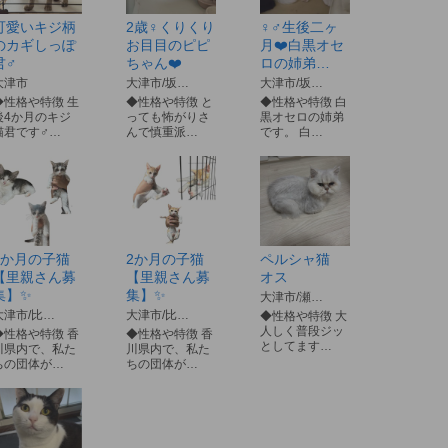
可愛いキジ柄
2歳♀くりくり
♀♂生後二ヶ
のカギしっぽ
お目目のピピ
月❤️白黒オセ
君♂
ちゃん❤️
ロの姉弟…
大津市
大津市/坂…
大津市/坂…
◆性格や特徴 生
◆性格や特徴 と
◆性格や特徴 白
後4か月のキジ
っても怖がりさ
黒オセロの姉弟
猫君です♂…
んで慎重派…
です。 白…
2か月の子猫
2か月の子猫
ペルシャ猫
【里親さん募
【里親さん募
オス
集】✨
集】✨
大津市/瀬…
大津市/比…
大津市/比…
◆性格や特徴 大
人しく普段ジッ
◆性格や特徴 香
◆性格や特徴 香
としてます…
川県内で、私た
川県内で、私た
ちの団体が…
ちの団体が…