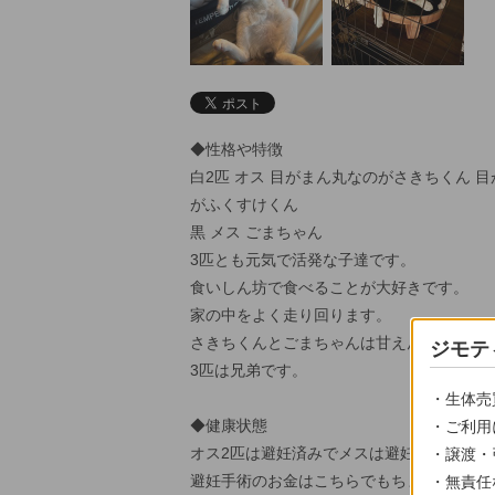
◆性格や特徴
白2匹 オス 目がまん丸なのがさきちくん 
がふくすけくん
黒 メス ごまちゃん
3匹とも元気で活発な子達です。
食いしん坊で食べることが大好きです。
家の中をよく走り回ります。
さきちくんとごまちゃんは甘えん坊です。
ジモテ
3匹は兄弟です。
・生体売
◆健康状態
・ご利用
オス2匹は避妊済みでメスは避妊手術まだ出
・譲渡・
避妊手術のお金はこちらでもちます。
・無責任