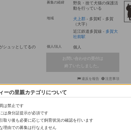
募集の経緯
野良・捨て犬猫の保護活
動を行っている
地域
犬上郡
-
多賀町
-
多賀
（大字）
近江鉄道多賀線 -
多賀大
社前駅
目がシュッとしてるの
個人/法人
個人
お問い合わせの受付は
終了いたしました。
違反を報告
注意事項
投稿者
かんな
ィーの里親カテゴリについて
女性
投稿： 2
買は禁止です
身分証
電話番号
認証とは
には身分証提示が必須です
来てません。
自己紹介が設定されていません。
引取り後も必要に応じて飼育状況の確認を行います
な理由での募集は行なえません