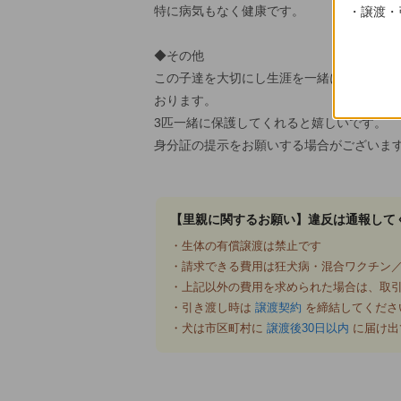
特に病気もなく健康です。
・譲渡・
◆その他
この子達を大切にし生涯を一緒に過ごして
おります。
3匹一緒に保護してくれると嬉しいです。
身分証の提示をお願いする場合がございま
【里親に関するお願い】違反は通報して
・生体の有償譲渡は禁止です
・請求できる費用は狂犬病・混合ワクチン／
・上記以外の費用を求められた場合は、取
・引き渡し時は
譲渡契約
を締結してくださ
・犬は市区町村に
譲渡後30日以内
に届け出