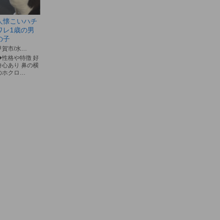
人懐こいハチ
ワレ1歳の男
の子
甲賀市/水…
◆性格や特徴 好
奇心あり 鼻の横
のホクロ…