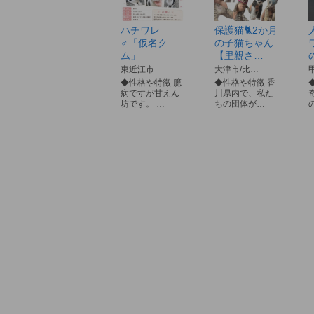
ハチワレ
保護猫🐈2か月
♂「仮名ク
の子猫ちゃん
ム」
【里親さ…
東近江市
大津市/比…
◆性格や特徴 臆
◆性格や特徴 香
病ですが甘えん
川県内で、私た
坊です。 …
ちの団体が…