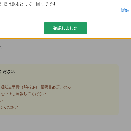
評価
1
0
0
引取は原則として一回までです
詳細
良い
あや
くれる方にと思って
確認しました
す。
ください
避妊去勢費（1年以内・証明書必須）のみ
引を中止し通報してください
い
てください