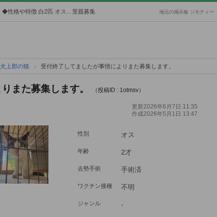
◆性格や特徴 白2匹 オス... 里親募集
地元の掲示板 ジモティー
犬上郡の猫
受付終了してましたが事情によりまた募集します。
よりまた募集します。
（投稿ID : 1otmsv）
更新2026年6月7日 11:35
作成2026年5月1日 13:47
性別
オス
年齢
2才
去勢手術
手術済
ワクチン接種
不明
ジャンル
-