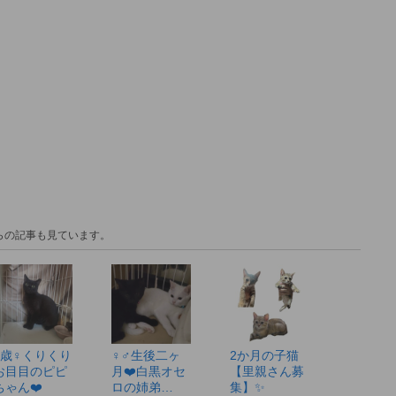
ちらの記事も見ています。
2歳♀くりくり
♀♂生後二ヶ
2か月の子猫
お目目のピピ
月❤️白黒オセ
【里親さん募
ちゃん❤️
ロの姉弟…
集】✨