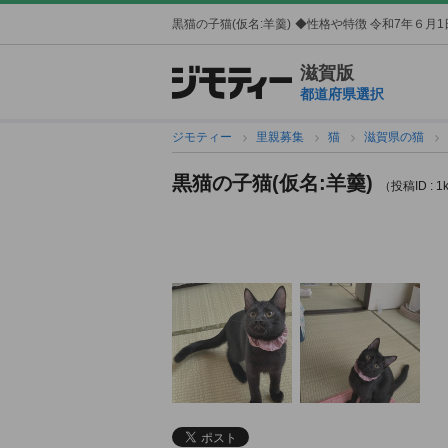
黒猫の子猫(仮名:羊羹)
◆性格や特徴 令和7年６月1日
滋賀版
都道府県選択
ジモティー
里親募集
猫
滋賀県の猫
黒猫の子猫(仮名:羊羹)
（投稿ID : 1