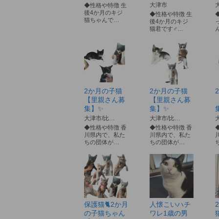
大津市
◆性格や特徴 生
後4か月のキジ
◆性格や特徴 生
猫ちゃんで…
後4か月のキジ
猫君です♂…
2か月の子猫
2か月の子猫
【里親さん募
【里親さん募
集】✨
集】✨
大津市/比…
大津市/比…
◆性格や特徴 香
◆性格や特徴 香
川県内で、私た
川県内で、私た
ちの団体が…
ちの団体が…
保護猫🐈2か月
人懐こいハチ
の子猫ちゃん
ワレ1歳の男