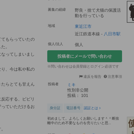
募集の経緯
野良・捨て犬猫の保護活
動を行っている
。
地域
東近江市
近江鉄道本線 -
八日市駅
ててもらっていたの
個人/法人
個人
した。
になってしまいまし
投稿者にメールで問い合わせ
※問い合わせは会員登録とログイン必須です
なり、今は私や私の
違反を報告
注意事項
きたらとても甘えん
投稿者
ミキ
性別非公開
投稿： 101
に反応する、ビビリ
守っていただけるお
身分証
電話番号
認証とは
初めまして。よろしくお願いします＾＾断捨
離中のため不要なものを売りたいと思...
す。