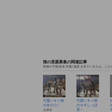
猫の里親募集の関連記事
黒猫の子猫(仮名:羊羹) 滋賀 を見ている人は、こ
可愛いキジ柄
可愛いキジ柄
の女のコ♀
のカギしっぽ
君♂
大津市