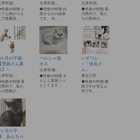
大津市/坂…
大津市/坂…
大津市/比…
◆性格や特徴 と
◆性格や特徴 白
◆性格や特徴 香
っても怖がりさ
黒オセロの姉弟
川県内で、私た
んで慎重派…
です。 白…
ちの団体が…
2か月の子猫
ペルシャ猫
ハチワレ
【里親さん募
オス
♂「仮名ク
集】✨
ム」
大津市/瀬…
大津市/比…
東近江市
◆性格や特徴 大
人しく普段ジッ
◆性格や特徴 香
◆性格や特徴 臆
としてます…
川県内で、私た
病ですが甘えん
ちの団体が…
坊です。 …
2ヶ月の子
猫 あんちゃ