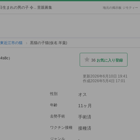
生まれの男の子 令... 里親募集
地元の掲示板 ジモティー
東近江市の猫
黒猫の子猫(仮名:羊羹)
k4s8c）
36
お気に入り登録
更新2026年6月10日 19:41
作成2026年5月4日 17:01
性別
オス
年齢
11ヶ月
去勢手術
手術済
ワクチン接種
接種済
ジャンル
-