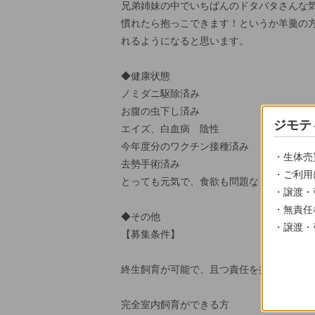
兄弟姉妹の中でいちばんのドタバタさんな
慣れたら抱っこできます！というか羊羹の
れるようになると思います。
◆健康状態
ノミダニ駆除済み
お腹の虫下し済み
ジモテ
エイズ、白血病 陰性
今年度分のワクチン接種済み
・生体売
去勢手術済み
・ご利用
とっても元気で、食欲も問題なし
・譲渡・
・無責任
◆その他
・譲渡・
【募集条件】
終生飼育が可能で、且つ責任を持ってお世
完全室内飼育ができる方