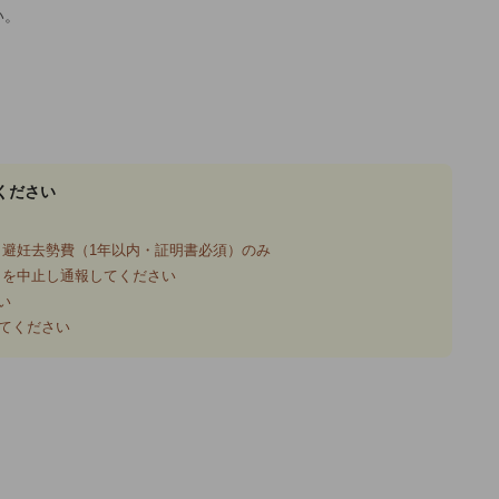
い。
ください
避妊去勢費（1年以内・証明書必須）のみ
引を中止し通報してください
い
てください