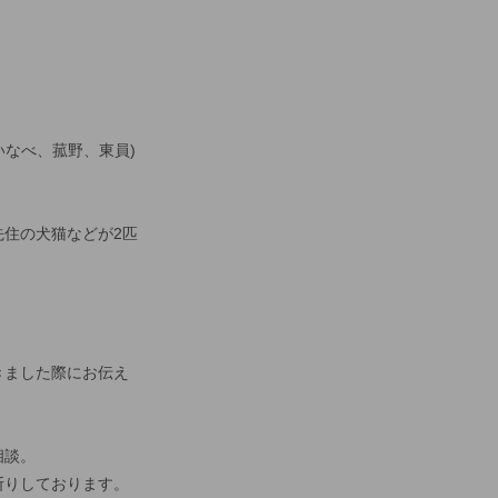
いなべ、菰野、東員)
住の犬猫などが2匹
きました際にお伝え
相談。
断りしております。