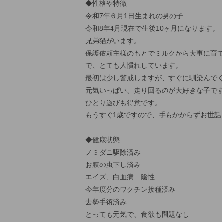
◆性格や特徴
令和7年６月1日生まれの男の子
令和8年4月現在で生後10ヶ月になります。
兄弟猫がいます。
保護依頼主様のもとでミルクから大事に育
で、とても人慣れしています。
最初は少し警戒しますが、すぐに馴染んで
元気いっぱい、走り回るのが大好きな子で
ひとり遊びも得意です。
もうすぐ1歳ですので、手もかからずお世話
◆健康状態
ノミダニ駆除済み
お腹の虫下し済み
エイズ、白血病 陰性
今年度分のワクチン接種済み
去勢手術済み
とっても元気で、食欲も問題なし