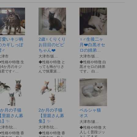
可愛いキジ柄
2歳♀くりくり
♀♂生後二ヶ
のカギしっぽ
お目目のピピ
月❤️白黒オセ
君♂
ちゃん❤️
ロの姉弟…
大津市
大津市/坂…
大津市/坂…
◆性格や特徴 生
◆性格や特徴 と
◆性格や特徴 白
後4か月のキジ
っても怖がりさ
黒オセロの姉弟
猫君です♂…
んで慎重派…
です。 白…
2か月の子猫
2か月の子猫
ペルシャ猫
【里親さん募
【里親さん募
オス
集】✨
集】✨
大津市/瀬…
大津市/比…
大津市/比…
◆性格や特徴 大
人しく普段ジッ
◆性格や特徴 香
◆性格や特徴 香
としてます…