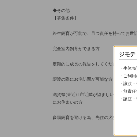
◆その他
【募集条件】
終生飼育が可能で、且つ責任を持ってお世
完全室内飼育ができる方
ジモテ
定期的に成長の報告をしてくださる方
・生体売
・ご利用
譲渡の際にお宅訪問が可能な方
・譲渡・
・無責任
滋賀県(東近江市近隣が望ましい)、三重県(
・譲渡・
にお住まいの方
多頭飼育を避ける為、先住の犬猫などが2匹