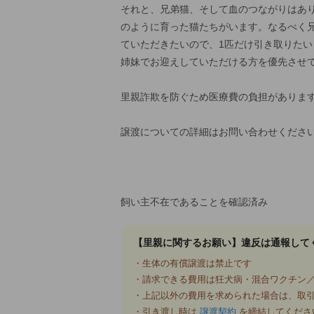
それと、兄弟猫、そして血のつながりはあ
のように育った猫たちがいます。なるべく
ていただきたいので、1匹だけ引き取りたい
姉妹でお迎えしていただける方を優先させ
里親詐欺を防ぐため医療費の負担がありま
譲渡についての詳細はお問い合わせくださ
飼い主不在であることを確認済み
【里親に関するお願い】違反は通報して
・生体の有償譲渡は禁止です
・請求できる費用は狂犬病・混合ワクチン／
・上記以外の費用を求められた場合は、取
・引き渡し時は
譲渡契約
を締結してくださ