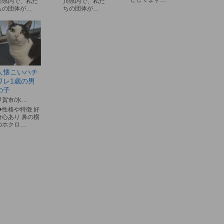
川県内で、私た
川県内で、私た
ちの団体が…
ちの団体が…
人懐こいハチ
ワレ1歳の男
の子
甲賀市/水…
◆性格や特徴 好
奇心あり 鼻の横
のホクロ…