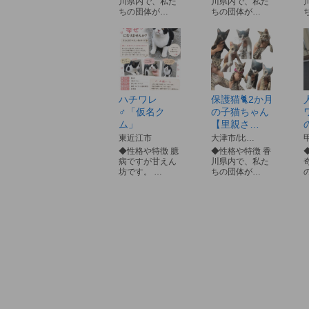
川県内で、私た
川県内で、私た
ちの団体が…
ちの団体が…
ハチワレ
保護猫🐈2か月
♂「仮名ク
の子猫ちゃん
ム」
【里親さ…
東近江市
大津市/比…
◆性格や特徴 臆
◆性格や特徴 香
病ですが甘えん
川県内で、私た
坊です。 …
ちの団体が…