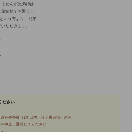
りませんが兄弟姉妹
兄弟姉妹でお迎えし
という方より、兄弟
ていただきます。
す。
い。
ください
避妊去勢費（1年以内・証明書必須）のみ
引を中止し通報してください
い