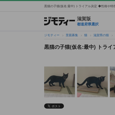
黒猫の子猫(仮名:最中) トライアル決定
◆性格や特徴
滋賀版
都道府県選択
ジモティー
里親募集
猫
滋賀県の猫
黒猫の子猫(仮名:最中) トラ