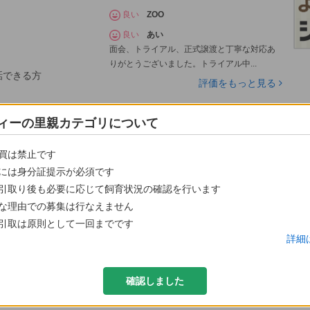
良い
ZOO
良い
あい
面会、トライアル、正式譲渡と丁寧な対応あ
りがとうございました。トライアル中...
話できる方
評価をもっと見る
ィーの里親カテゴリについて
買は禁止です
には身分証提示が必須です
引取り後も必要に応じて飼育状況の確認を行います
な理由での募集は行なえません
いなべ、菰野、東員)
引取は原則として一回までです
詳細
までの方
確認しました