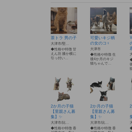
茶トラ 男の子
可愛いキジ柄
の女のコ♀
大津市/堅…
大津市
◆性格や特徴 甘
えん坊 膝か横に
◆性格や特徴 生
引っ付い…
後4か月のキジ
猫ちゃんで…
2か月の子猫
2か月の子猫
【里親さん募
【里親さん募
集】✨
集】✨
大津市/比…
大津市/比…
◆性格や特徴 香
◆性格や特徴 香