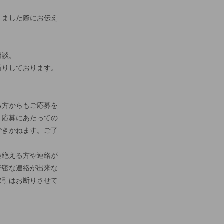
きました際にお伝え
相談。
断りしております。
る方からもご応募を
、応募にあたっての
できかねます。ご了
途絶える方や連絡が
で密な連絡が出来な
取引はお断りさせて