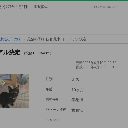
 令和7年６月1日生... 里親募集
地元の掲示板 ジモティー
東近江市の猫
黒猫の子猫(仮名:最中) トライアル決定
イアル決定
（投稿ID : 1k4ekh）
更新2026年6月10日 19:53
作成2026年4月26日 11:16
性別
オス
年齢
10ヶ月
去勢手術
手術済
ワクチン接種
接種済
ジャンル
-