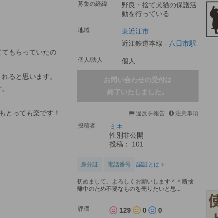
募集の経緯
野良・捨て犬猫の保護活
動を行っている
地域
東近江市
近江鉄道本線 -
八日市駅
ててもらっていたの
個人/法人
個人
くれると思います。
お問い合わせの受付は
す。
終了いたしました。
もとっても楽です！
違反を報告
注意事項
投稿者
ミキ
性別非公開
投稿： 101
身分証
電話番号
認証とは
初めまして。よろしくお願いします＾＾断捨
離中のため不要なものを売りたいと思...
評価
129
0
0