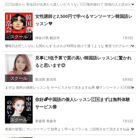
🇺🇸以前から 英会話が出来たら楽しいだろうな♪ 🇺🇸海外旅行で 現地の人と話せたら楽
宮城
仙台市
英会話
マンツーマン
女性講師と2,500円で学べるマンツーマン韓国語レ
ッスン💜
スクール
神奈川県 横浜市
7月3日
🟢毎日お忙しいのにも関わらず わざわざ時間を掛けて通うような 教室でのグルーブレッスンで
神奈川
横浜市
韓国語
レッスン
見事に❗低予算で質の高い韓国語レッスンに驚かれ
ると思います😊
スクール
新潟県 新潟市
6月9日
まずは 無料の体験レッスンを サービスさせて頂きますね🉐 🟢マンツーマン 🇰🇷韓国
新潟
新潟市
韓国語
レッスン
你好🌈中国語の個人レッスン🇨🇳まずは無料体験
サービス🉐
スクール
青森県 青森市
7月1日
青森の皆様に マンツーマンで 効率よく学べるプランを ご説明させて頂きますね🙇 世界の