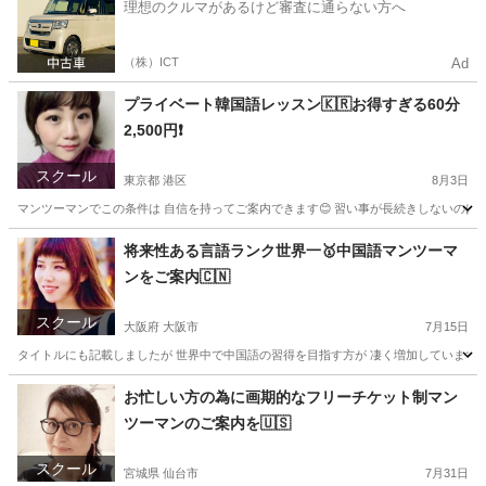
理想のクルマがあるけど審査に通らない方へ
（株）ICT
Ad
プライベート韓国語レッスン🇰🇷お得すぎる60分
2,500円❗️
スクール
東京都 港区
8月3日
マンツーマンでこの条件は 自信を持ってご案内できます😊 習い事が長続きしないのは 🔴毎
東京
港区
韓国語
レッスン
将来性ある言語ランク世界一🥇中国語マンツーマ
ンをご案内🇨🇳
スクール
大阪府 大阪市
7月15日
タイトルにも記載しましたが 世界中で中国語の習得を目指す方が 凄く増加しています🇨🇳
大阪
大阪市
中国語
レッスン
お忙しい方の為に画期的なフリーチケット制マン
ツーマンのご案内を🇺🇸
スクール
宮城県 仙台市
7月31日