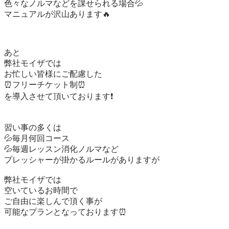
色々なノルマなどを課せられる場合💦

マニュアルが沢山あります🔥

あと

弊社モイザでは

お忙しい皆様にご配慮した

⏰フリーチケット制⏰

を導入させて頂いております❗️

習い事の多くは

💦毎月何回コース

💦毎週レッスン消化ノルマなど

プレッシャーが掛かるルールがありますが

弊社モイザでは

空いているお時間で

ご自由に楽しんで頂く事が

可能なプランとなっております⏰
