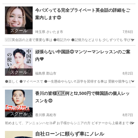
大分
大分市
韓国語
マンツーマン
今バズってる完全プライベート英会話の詳細をご
案内します😍
スクール
埼玉県 さいたま市
7月6日
🇺🇸英会話の上達で重要な事は ⚫️暗記力や ⚫️記憶力などよりも 少しずつでも 学びを
埼玉
さいたま市
英会話
レッスン
頑張らない中国語😊マンツーマンレッスンのご案
内💜
スクール
福島県 郡山市
8月2日
⚫️楽しく ⚫️マイペースで ⚫️一生懸命やらない❗️ 語学を習得する事は 受験や競争などでは無く 
福島
郡山市
中国語
レッスン
香川の皆様🇰🇷何と❗️2,500円で韓国語の個人レッ
スンを😍
スクール
香川県 高松市
8月7日
初めまして、アンニョンハセヨ🌈 お子様からシニアの方 ビギナーから上級者まで 幅広く韓
香川
高松市
韓国語
レッスン
自社ローンに頼らず車にノレル