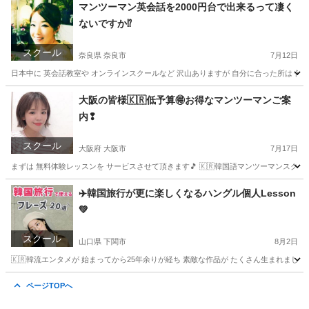
青森
青森市
中国語
レッスン
マンツーマン英会話を2000円台で出来るって凄く
ないですか⁉️
スクール
奈良県 奈良市
7月12日
日本中に 英会話教室や オンラインスクールなど 沢山ありますが 自分に合った所は 何処なの
奈良
奈良市
英会話
マンツーマン
大阪の皆様🇰🇷低予算🉐お得なマンツーマンご案
内❢
スクール
大阪府 大阪市
7月17日
まずは 無料体験レッスンを サービスさせて頂きます🎵 🇰🇷韓国語マンツーマンスクール 
大阪
大阪市
韓国語
レッスン
✈️韓国旅行が更に楽しくなるハングル個人Lesson
💚
スクール
山口県 下関市
8月2日
🇰🇷韓流エンタメが 始まってから25年余りが経ち 素敵な作品が たくさん生まれましたね
山口
下関市
韓国語
ハングル
ページTOPへ