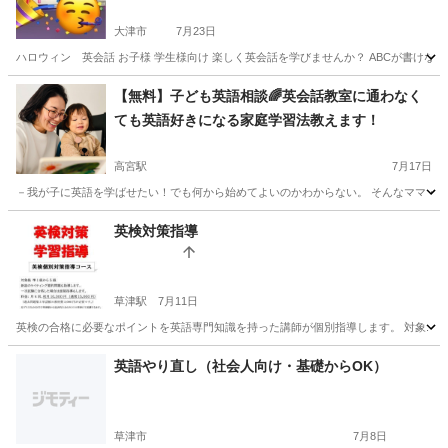
大津市
7月23日
ハロウィン 英会話 お子様 学生様向け 楽しく英会話を学びませんか？ ABCが書けな
滋賀
大津市
英語
兄弟
【無料】子ども英語相談🌈英会話教室に通わなく
ても英語好きになる家庭学習法教えます！
高宮駅
7月17日
－我が子に英語を学ばせたい！でも何から始めてよいのかわからない。 そんなママ・パパ
滋賀
大津市
高宮駅
英会話
ママ
英検対策指導
草津駅
7月11日
英検の合格に必要なポイントを英語専門知識を持った講師が個別指導します。 対象: 英検5級か
滋賀
草津市
草津駅
英検
1級
英語やり直し（社会人向け・基礎からOK）
草津市
7月8日