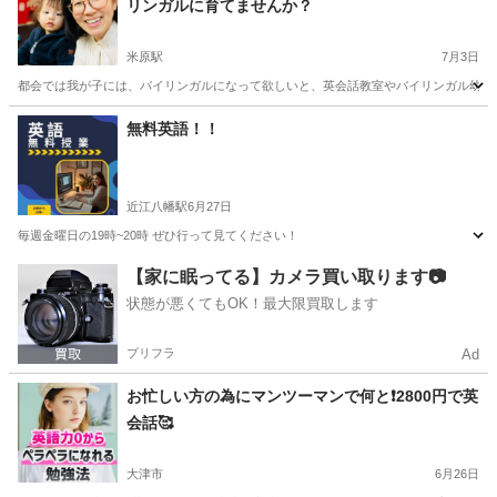
リンガルに育てませんか？
米原駅
7月3日
都会では我が子には、バイリンガルになって欲しいと、英会話教室やバイリンガル幼稚園
滋賀
大津市
米原駅
英会話
ママ
無料英語！！
近江八幡駅
6月27日
毎週金曜日の19時~20時 ぜひ行って見てください！
滋賀
近江八幡市
近江八幡駅
英語
無料
【家に眠ってる】カメラ買い取ります📷
状態が悪くてもOK！最大限買取します
プリフラ
Ad
お忙しい方の為にマンツーマンで何と❗️2800円で英
会話🥰
大津市
6月26日