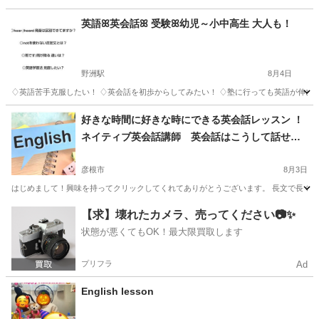
英語ꕤ英会話ꕤ 受験ꕤ幼児～小中高生 大人も！
野洲駅
8月4日
♢ 英語苦手克服したい！ ♢ 英会話を初歩からしてみたい！ ♢ 塾に行っても英語が伸び悩む
滋賀
野洲市
野洲駅
英語/基礎英語
小学生
好きな時間に好きな時にできる英会話レッスン ！
ネイティブ英会話講師 英会話はこうして話せよ
うになる！
彦根市
8月3日
はじめまして！興味を持ってクリックしてくれてありがとうございます。 長文で長くな
滋賀
彦根市
英会話
VML
【求】壊れたカメラ、売ってください📷✨
状態が悪くてもOK！最大限買取します
プリフラ
Ad
English lesson