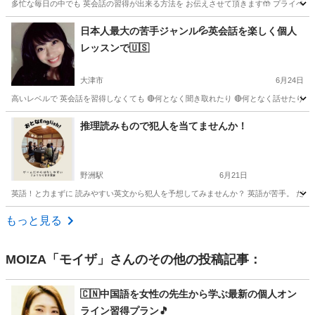
多忙な毎日の中でも 英会話の習得が出来る方法を お伝えさせて頂きます🤲 プライベートやお
滋賀
大津市
英会話
マンツーマン
日本人最大の苦手ジャンル💦英会話を楽しく個人
レッスンで🇺🇸
大津市
6月24日
高いレベルで 英会話を習得しなくても 🔴何となく聞き取れたり 🔴何となく話せたり 多く
滋賀
大津市
英会話
レッスン
推理読みもので犯人を当てませんか！
野洲駅
6月21日
英語！と力まずに 読みやすい英文から犯人を予想してみませんか？ 英語が苦手。 だからこ
滋賀
野洲市
野洲駅
英会話
親子
もっと見る
MOIZA「モイザ」
さんのその他の投稿記事：
🇨🇳中国語を女性の先生から学ぶ最新の個人オン
ライン習得プラン🎵