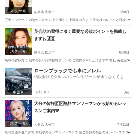
スクール
広島県 広島市
7月8日
完全マンツーマンStyleですので 初心者から上級者の方まで 生徒様のレベルと目標に合わ
広島
広島市
中国語
レッスン
英会話の習得に凄く重要な必須ポイントを掲載し
ますね🇺🇸
スクール
島根県 松江市
6月9日
島根の皆様方に 効率の良い語学習得プランの ご案内を申し上げます🤲 弊社 英会話プライベート
島根
松江市
英会話
レッスン
ローンブラックでも車にノレル
信販会社でクルマのローンやリースが通らなくてもク
ルマをご利用いただけるサービスがあります！
（株）ICT
Ad
大分の皆様🇰🇷無料マンツーマンから始めるレッ
スンご案内💚
スクール
大分県 大分市
7月31日
🎀韓国語を低予算で 🎀効率の良いマンツーマンで 🎀ご自身の都合の良いペースで ストレス