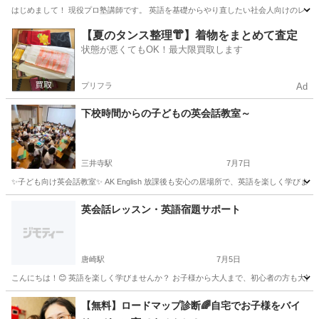
はじめまして！ 現役プロ塾講師です。 英語を基礎からやり直したい社会人向けのレッスン
滋賀
草津市
英語/基礎英語
社会人
【夏のタンス整理👘】着物をまとめて査定
状態が悪くてもOK！最大限買取します
プリフラ
Ad
下校時間からの子どもの英会話教室～
三井寺駅
7月7日
✨子ども向け英会話教室✨ AK English 放課後も安心の居場所で、英語を楽しく学びませんか？ 
滋賀
大津市
三井寺駅
英会話
子ども
英会話レッスン・英語宿題サポート
唐崎駅
7月5日
こんにちは！😊 英語を楽しく学びませんか？ お子様から大人まで、初心者の方も大歓迎で
滋賀
大津市
唐崎駅
英会話
英会話レッスン
【無料】ロードマップ診断🌈自宅でお子様をバイ