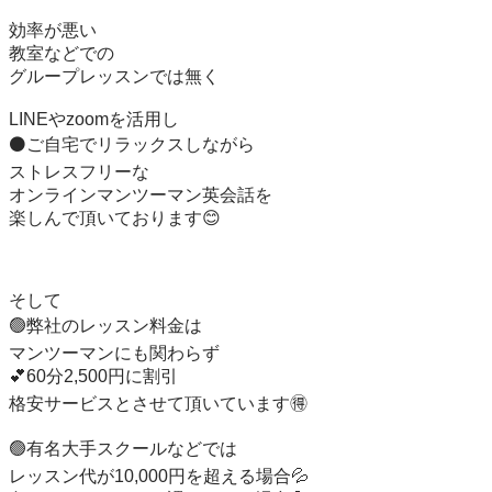
効率が悪い

教室などでの

グループレッスンでは無く

LINEやzoomを活用し

⚫️ご自宅でリラックスしながら

ストレスフリーな

オンラインマンツーマン英会話を

楽しんで頂いております😊

そして

🟢弊社のレッスン料金は

マンツーマンにも関わらず

💕60分2,500円に割引

格安サービスとさせて頂いています🉐

🟢有名大手スクールなどでは

レッスン代が10,000円を超える場合💦
