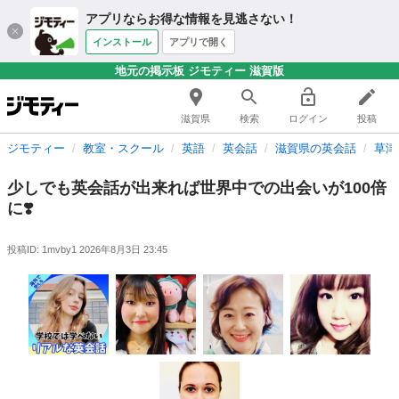
アプリならお得な情報を見逃さない！
インストール
アプリで開く
地元の掲示板 ジモティー 滋賀版
滋賀県
検索
ログイン
投稿
ジモティー
教室・スクール
英語
英会話
滋賀県の英会話
草津
少しでも英会話が出来れば世界中での出会いが100倍
に❣️
投稿ID: 1mvby1
2026年8月3日 23:45