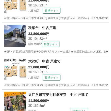
21,800,000円
3K 168.23m²
八日市駅
提携サイト
≪周辺施設≫◇東近江市立湖東ひばり幼児園まで徒歩12分（約950ｍ）◇クスリのアオキ 
滋賀
東近江市
八日市駅
中古（マンション/一戸建て）
秋葉台 中古戸建
33,800,000円
3K 104.33m²
膳所本町駅
提携サイト
★JR・京阪2沿線利用可能★2026年7月リフォーム済み★全居室6帖以上の4LDK、お車
滋賀
大津市
膳所本町駅
中古（マンション/一戸建て）
大沢町 中古 戸建て
21,800,000円
3K 168.23m²
八日市駅
提携サイト
≪周辺施設≫◇東近江市立湖東ひばり幼児園まで徒歩12分（約950ｍ）◇クスリのアオキ 
滋賀
東近江市
八日市駅
中古（マンション/一戸建て）
近江八幡市安土町桑実寺 中古 戸建て
11,800,000円
3K 162.5m²