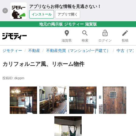
アプリならお得な情報を見逃さない！
インストール
アプリで開く
地元の掲示板 ジモティー 滋賀版
滋賀県
検索
ログイン
投稿
ジモティー
不動産
不動産売買（マンション/一戸建て）
中古（マン
カリフォルニア風、リホーム物件
投稿ID: dkppm