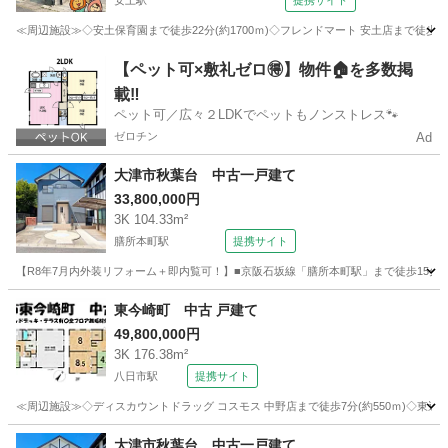
安土駅
提携サイト
≪周辺施設≫◇安土保育園まで徒歩22分(約1700ｍ)◇フレンドマート 安土店まで徒歩24分(
滋賀
近江八幡市
安土駅
中古（マンション/一戸建て）
【ペット可×敷礼ゼロ🉐】物件🏠を多数掲
載‼️
ペット可／広々２LDKでペットもノンストレス🐾
ゼロチン
Ad
大津市秋葉台 中古一戸建て
33,800,000円
3K 104.33m²
膳所本町駅
提携サイト
【R8年7月内外装リフォーム＋即内覧可！】■京阪石坂線「膳所本町駅」まで徒歩15分の好
滋賀
大津市
膳所本町駅
中古（マンション/一戸建て）
東今崎町 中古 戸建て
49,800,000円
3K 176.38m²
八日市駅
提携サイト
≪周辺施設≫◇ディスカウントドラッグ コスモス 中野店まで徒歩7分(約550ｍ)◇東近江市
滋賀
東近江市
八日市駅
中古（マンション/一戸建て）
大津市秋葉台 中古一戸建て