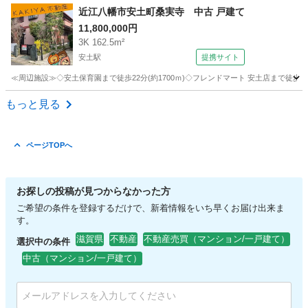
滋賀
犬上郡
豊郷駅
新築（マンション/一戸建て）
近江八幡市安土町桑実寺 中古 戸建て
11,800,000円
3K 162.5m²
安土駅
提携サイト
≪周辺施設≫◇安土保育園まで徒歩22分(約1700ｍ)◇フレンドマート 安土店まで徒歩24分(
滋賀
近江八幡市
安土駅
中古（マンション/一戸建て）
もっと見る
ページTOPへ
お探しの投稿が見つからなかった方
ご希望の条件を登録するだけで、新着情報をいち早くお届け出来ま
す。
滋賀県
不動産
不動産売買（マンション/一戸建て）
選択中の条件
中古（マンション/一戸建て）