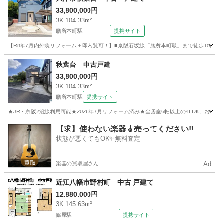
33,800,000円
3K 104.33m²
膳所本町駅
提携サイト
【R8年7月内外装リフォーム＋即内覧可！】■京阪石坂線「膳所本町駅」まで徒歩15分の好
滋賀
大津市
膳所本町駅
中古（マンション/一戸建て）
秋葉台 中古戸建
33,800,000円
3K 104.33m²
膳所本町駅
提携サイト
★JR・京阪2沿線利用可能★2026年7月リフォーム済み★全居室6帖以上の4LDK、お車
滋賀
大津市
膳所本町駅
中古（マンション/一戸建て）
【求】使わない楽器🎸売ってください‼️
状態が悪くてもOK✨無料査定
楽器の買取屋さん
Ad
近江八幡市野村町 中古 戸建て
12,880,000円
3K 145.63m²
篠原駅
提携サイト