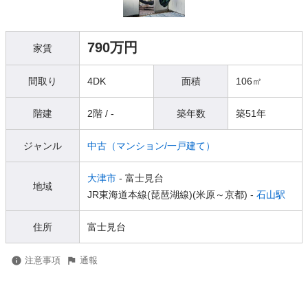
790万円
家賃
間取り
4DK
面積
106㎡
階建
2階 / -
築年数
築51年
ジャンル
中古（マンション/一戸建て）
大津市
- 富士見台
地域
JR東海道本線(琵琶湖線)(米原～京都) -
石山駅
住所
富士見台
注意事項
通報