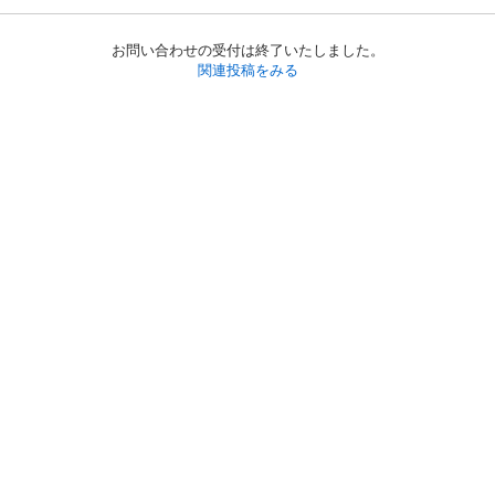
お問い合わせの受付は終了いたしました。
関連投稿をみる
初めての方へ
利用規約
プライバシーポリシー
プライバシー・ステートメント
健全化に資する運用方針
お問い合わせ
運営会社
サイトマップ
ご利用ガイド
フリーワードで探す
PC版で表示
都道府県選択
特定商取引法の表示
利用者情報の外部送信について
© 2011-
2026
Jmty, Inc.