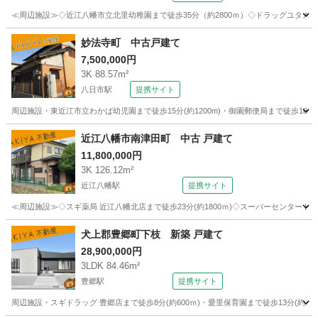
≪周辺施設≫◇近江八幡市立北里幼稚園まで徒歩35分（約2800ｍ）◇ドラッグユタカ近江
滋賀
近江八幡市
篠原駅
中古（マンション/一戸建て）
妙法寺町 中古戸建て
7,500,000円
3K 88.57m²
八日市駅
提携サイト
周辺施設・東近江市立わかば幼児園まで徒歩15分(約1200m)・御園郵便局まで徒歩18分(約1
滋賀
東近江市
八日市駅
中古（マンション/一戸建て）
近江八幡市南津田町 中古 戸建て
11,800,000円
3K 126.12m²
近江八幡駅
提携サイト
≪周辺施設≫◇スギ薬局 近江八幡北店まで徒歩23分(約1800ｍ)◇スーパーセンタートライ
滋賀
近江八幡市
近江八幡駅
中古（マンション/一戸建て）
犬上郡豊郷町下枝 新築 戸建て
28,900,000円
3LDK 84.46m²
豊郷駅
提携サイト
周辺施設・スギドラッグ 豊郷店まで徒歩8分(約600ｍ)・愛里保育園まで徒歩13分(約100