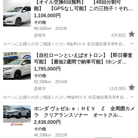
【オイル交換6回無料】 【48回分割可
Ｚ ワンオーナ スマートキー＆プッシュスタート サイドＳＲＳ
能】 【GPSなし可能】この三拍子！それ…
イモビ 地...
1,106,000円
その他
89,500km
2011年
彦根市
6月30日
ローンにお困りの方ご相談ください❗️❗️金利０％ 全店舗在庫共有❗️❗️ 自社
ローン最大手❗️ ・勤続年数の短い方🆗 ・自営業をされている方🆗 ・専
滋賀
彦根市
その他
オトロン
【自社ローンといえばオトロン】【即日審査
業主婦をされている方🆗 ・自己破産・任意整理のご経験のある方🆗 ・
可能】【最短2週間で納車可能】/ホンダ…
他...
1,785,000円
その他
92,500km
2014年
彦根市
11月28日
ローンにお困りの方ご相談ください❗️❗️❗️金利０％ 全店舗在庫共有❗️❗️ 自社
ローン最大手❗️ ・勤続年数の短い方🆗 ・自営業をされている方🆗 ・専
滋賀
彦根市
その他
ヴェゼル
ホンダ ヴェゼル ｅ：ＨＥＶ Ｚ 全周囲カメ
業主婦をされている方🆗 ・自己破産・任意整理のご経験のある方🆗 ...
ラ クリアランスソナー オートクル…
2,436,000円
その他
46,338km
2021年