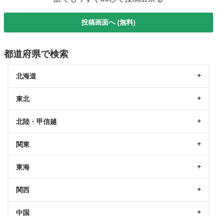
投稿画面へ (無料)
都道府県で検索
北海道
東北
北陸・甲信越
関東
東海
関西
中国