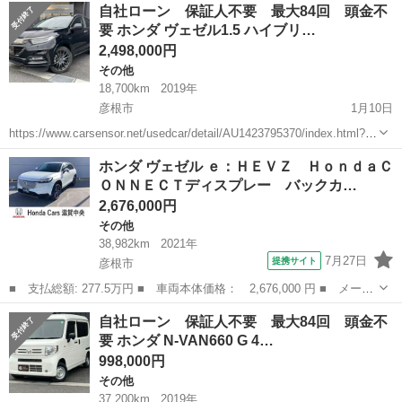
滋賀
彦根市
その他
フィットシャトル
自社ローン 保証人不要 最大84回 頭金不
要 ホンダ ヴェゼル1.5 ハイブリ…
2,498,000円
その他
18,700km
2019年
彦根市
1月10日
https://www.carsensor.net/usedcar/detail/AU1423795370/index.html?
TRCD=200002&RESTID=CS210610 https://www.ss-s...
滋賀
彦根市
その他
ヴェゼル
ホンダ ヴェゼル ｅ：ＨＥＶＺ ＨｏｎｄａＣ
ＯＮＮＥＣＴディスプレー バックカ…
2,676,000円
その他
38,982km
2021年
7月27日
提携サイト
彦根市
■ 支払総額: 277.5万円 ■ 車両本体価格： 2,676,000 円 ■ メーカ
ー名： ホンダ ■ 車種名： ヴェゼル ■ グレード名： ｅ：ＨＥ
滋賀
彦根市
その他
自社ローン 保証人不要 最大84回 頭金不
ＶＺ ＨｏｎｄａＣＯＮＮＥＣＴディスプレー バックカメラ ＥＴ
要 ホンダ N-VAN660 G 4…
Ｃ２．０...
998,000円
その他
37,200km
2019年