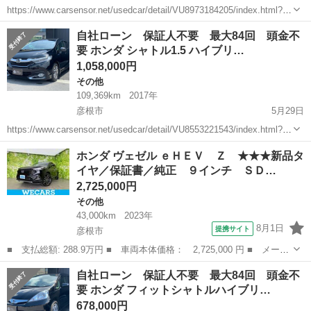
https://www.carsensor.net/usedcar/detail/VU8973184205/index.html?
TRCD=200002&RESTID=CS210610 https://www.ss-s...
滋賀
彦根市
その他
シャトル
自社ローン 保証人不要 最大84回 頭金不
要 ホンダ シャトル1.5 ハイブリ…
1,058,000円
その他
109,369km
2017年
彦根市
5月29日
https://www.carsensor.net/usedcar/detail/VU8553221543/index.html?
TRCD=200002&RESTID=CS210610 https://www.ss-s...
滋賀
彦根市
その他
シャトル
ホンダ ヴェゼル ｅＨＥＶ Ｚ ★★★新品タ
イヤ／保証書／純正 ９インチ ＳＤ…
2,725,000円
その他
43,000km
2023年
8月1日
提携サイト
彦根市
■ 支払総額: 288.9万円 ■ 車両本体価格： 2,725,000 円 ■ メーカ
ー名： ホンダ ■ 車種名： ヴェゼル ■ グレード名： ｅＨＥ
滋賀
彦根市
その他
自社ローン 保証人不要 最大84回 頭金不
Ｖ Ｚ ★★★新品タイヤ／保証書／純正 ９インチ ＳＤナビ／ホ
要 ホンダ フィットシャトルハイブリ…
ンダセンシ...
678,000円