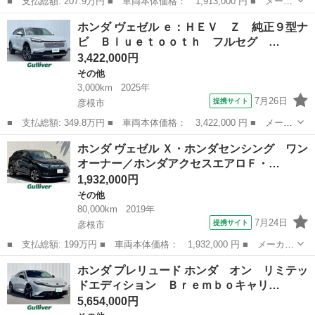
■ 支払総額: 207.9万円 ■ 車両本体価格： 1,913,000 円 ■ メーカ
ー名： ホンダ ■ 車種名： ヴェゼル ■ グレード名： ハイブリ
滋賀
彦根市
その他
ホンダ ヴェゼル ｅ：ＨＥＶ Ｚ 純正９型ナ
ッドＺ・ホンダセンシング 保証書／社外 ８インチ ＳＤナビ／ホ
ビ Ｂｌｕｅｔｏｏｔｈ フルセグ …
ンダセン...
3,422,000円
その他
3,000km
2025年
7月26日
提携サイト
彦根市
■ 支払総額: 349.8万円 ■ 車両本体価格： 3,422,000 円 ■ メーカ
ー名： ホンダ ■ 車種名： ヴェゼル ■ グレード名： ｅ：ＨＥ
滋賀
彦根市
その他
ホンダ ヴェゼル Ｘ・ホンダセンシング ワン
Ｖ Ｚ 純正９型ナビ Ｂｌｕｅｔｏｏｔｈ フルセグ バックカメ
オーナー／ホンダアクセスエアロＦ・…
ラ ステ...
1,932,000円
その他
80,000km
2019年
7月24日
提携サイト
彦根市
■ 支払総額: 199万円 ■ 車両本体価格： 1,932,000 円 ■ メーカー
名： ホンダ ■ 車種名： ヴェゼル ■ グレード名： Ｘ・ホンダ
滋賀
彦根市
その他
ホンダ プレリュード ホンダ オン リミテッ
センシング ワンオーナー／ホンダアクセスエアロＦ・Ｓ・Ｒ／純正
ドエディション Ｂｒｅｍｂｏキャリ…
ナビ／バッ...
5,654,000円