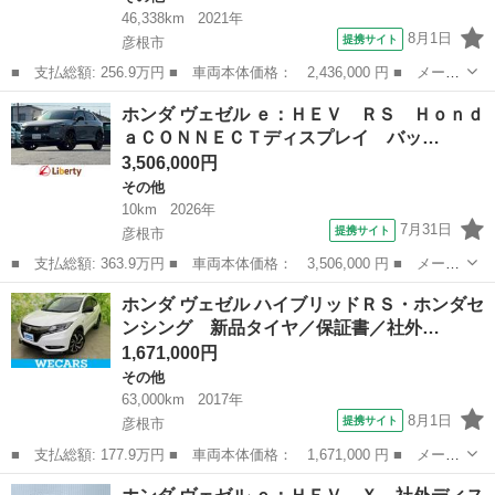
46,338km
2021年
8月1日
提携サイト
彦根市
■ 支払総額: 256.9万円 ■ 車両本体価格： 2,436,000 円 ■ メーカ
ー名： ホンダ ■ 車種名： ヴェゼル ■ グレード名： ｅ：ＨＥ
滋賀
彦根市
その他
ホンダ ヴェゼル ｅ：ＨＥＶ ＲＳ Ｈｏｎｄ
Ｖ Ｚ 全周囲カメラ クリアランスソナー オートクルーズコント
ａＣＯＮＮＥＣＴディスプレイ バッ…
ロール ...
3,506,000円
その他
10km
2026年
7月31日
提携サイト
彦根市
■ 支払総額: 363.9万円 ■ 車両本体価格： 3,506,000 円 ■ メーカ
ー名： ホンダ ■ 車種名： ヴェゼル ■ グレード名： ｅ：ＨＥ
滋賀
彦根市
その他
ホンダ ヴェゼル ハイブリッドＲＳ・ホンダセ
Ｖ ＲＳ ＨｏｎｄａＣＯＮＮＥＣＴディスプレイ バックカメラ
ンシング 新品タイヤ／保証書／社外…
ＥＴＣ２...
1,671,000円
その他
63,000km
2017年
8月1日
提携サイト
彦根市
■ 支払総額: 177.9万円 ■ 車両本体価格： 1,671,000 円 ■ メーカ
ー名： ホンダ ■ 車種名： ヴェゼル ■ グレード名： ハイブリ
滋賀
彦根市
その他