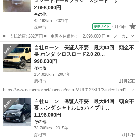
スマートキー＆プッシュスタート サ…
2,698,000円
その他
43,192km
2021年
6月26日
提携サイト
彦根市
■ 支払総額: 282万円 ■ 車両本体価格： 2,698,000 円 ■ メーカー
名： ホンダ ■ 車種名： ヴェゼル ■ グレード名： ｅ：ＨＥＶ
滋賀
彦根市
その他
自社ローン 保証人不要 最大84回 頭金不
Ｚ ワンオーナ スマートキー＆プッシュスタート サイドＳＲＳ
要 ホンダ クロスロード2.0 20…
イモビ 地...
998,000円
その他
154,810km
2007年
彦根市
11月25日
https://www.carsensor.net/usedcar/detail/AU1012231973/index.html?
TRCD=200002&RESTID=CS210610 https://www.ss-s...
滋賀
彦根市
その他
クロスロード
自社ローン 保証人不要 最大84回 頭金不
要 ホンダ シャトル1.5 ハイブリ…
1,198,000円
その他
78,708km
2015年
彦根市
7月17日