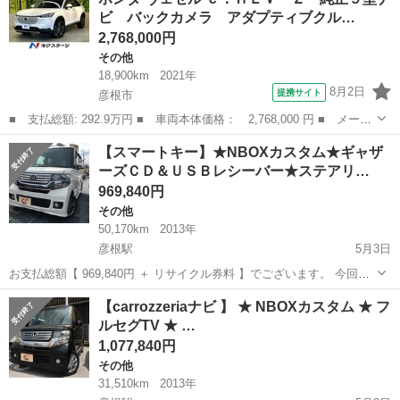
少し排気漏れがありそうです。また、年式が古いため幌が劣化してお
ビ バックカメラ アダプティブクル…
りテープで補修してあります。 バッ...
2,768,000円
その他
18,900km
2021年
8月2日
提携サイト
彦根市
■ 支払総額: 292.9万円 ■ 車両本体価格： 2,768,000 円 ■ メーカ
ー名： ホンダ ■ 車種名： ヴェゼル ■ グレード名： ｅ：ＨＥ
滋賀
彦根市
その他
【スマートキー】★NBOXカスタム★ギャザ
Ｖ Ｚ 純正９型ナビ バックカメラ アダプティブクルーズ クリ
ーズＣＤ＆ＵＳＢレシーバー★ステアリ…
アランス...
969,840円
その他
50,170km
2013年
彦根駅
5月3日
お支払総額【 969,840円 ＋ リサイクル券料 】でございます。 今回出
品させて頂きます車両は、 「日本にベストな新しいのりものを創造し
滋賀
彦根市
彦根駅
その他
NBOX
【carrozzeriaナビ 】 ★ NBOXカスタム ★ フ
たい」という思いを込めた 軽乗用車「N」シリーズの第一弾モデル「N
ルセグTV ★ …
BOX...
1,077,840円
その他
31,510km
2013年