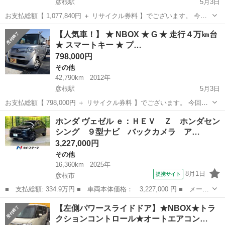
彦根駅
5月3日
お支払総額【 1,077,840円 ＋ リサイクル券料 】でございます。 今回
出品させて頂きます車両は、 「日本にベストな新しいのりものを創造
滋賀
彦根市
彦根駅
その他
Bluetooth
【人気車！】 ★ NBOX ★ G ★ 走行４万㎞台
したい」という思いを込めた 軽乗用車「N」シリーズの第一弾モデル
★ スマートキー ★ プ…
「N ...
798,000円
その他
42,790km
2012年
彦根駅
5月3日
お支払総額【 798,000円 ＋ リサイクル券料 】でございます。 今回出
品させて頂きます車両は、 「日本にベストな新しいのりものを創造し
滋賀
彦根市
彦根駅
その他
NBOX
ホンダ ヴェゼル ｅ：ＨＥＶ Ｚ ホンダセン
たい」という思いを込めた 軽乗用車「N」シリーズの第一弾モデル「N
シング ９型ナビ バックカメラ ア…
BO...
3,227,000円
その他
16,360km
2025年
8月1日
提携サイト
彦根市
■ 支払総額: 334.9万円 ■ 車両本体価格： 3,227,000 円 ■ メーカ
ー名： ホンダ ■ 車種名： ヴェゼル ■ グレード名： ｅ：ＨＥ
滋賀
彦根市
その他
【左側パワースライドドア】★NBOX★トラ
Ｖ Ｚ ホンダセンシング ９型ナビ バックカメラ アダプティブ
クションコントロール★オートエアコン…
クルーズ...