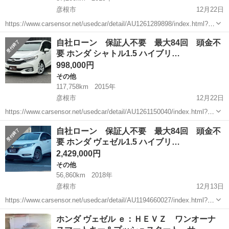
彦根市
12月22日
https://www.carsensor.net/usedcar/detail/AU1261289898/index.html?
TRCD=200002&RESTID=CS210610 https://www.ss-s...
滋賀
彦根市
その他
VAN
自社ローン 保証人不要 最大84回 頭金不
要 ホンダ シャトル1.5 ハイブリ…
998,000円
その他
117,758km
2015年
彦根市
12月22日
https://www.carsensor.net/usedcar/detail/AU1261150040/index.html?
TRCD=200002&RESTID=CS210610 https://www.ss-s...
滋賀
彦根市
その他
シャトル
自社ローン 保証人不要 最大84回 頭金不
要 ホンダ ヴェゼル1.5 ハイブリ…
2,429,000円
その他
56,860km
2018年
彦根市
12月13日
https://www.carsensor.net/usedcar/detail/AU1194660027/index.html?
TRCD=200002&RESTID=CS210610 https://www.ss-s...
滋賀
彦根市
その他
ヴェゼル
ホンダ ヴェゼル ｅ：ＨＥＶＺ ワンオーナ