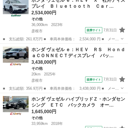
ホンダ ヴェゼル ｅ：ＨＥＶ Ｘ 社外ディス
ッドＲＳ・ホンダセンシング 新品タイヤ／保証書／社外 ８イン
プレイ Ｂｌｕｅｔｏｏｔｈ Ｃａｒ…
チ ＳＤナ...
2,534,000円
その他
36,000km
2023年
7月31日
提携サイト
彦根市
■ 支払総額: 261.8万円 ■ 車両本体価格： 2,534,000 円 ■ メーカ
ー名： ホンダ ■ 車種名： ヴェゼル ■ グレード名： ｅ：ＨＥ
滋賀
彦根市
その他
ホンダ ヴェゼル ｅ：ＨＥＶ ＲＳ Ｈｏｎｄ
Ｖ Ｘ 社外ディスプレイ Ｂｌｕｅｔｏｏｔｈ ＣａｒＰｌａｙ
ａＣＯＮＮＥＣＴディスプレイ バッ…
バックカ...
3,438,000円
その他
20km
2025年
7月31日
提携サイト
彦根市
■ 支払総額: 356.9万円 ■ 車両本体価格： 3,438,000 円 ■ メーカ
ー名： ホンダ ■ 車種名： ヴェゼル ■ グレード名： ｅ：ＨＥ
滋賀
彦根市
その他
ホンダ ヴェゼル ハイブリッドＺ・ホンダセン
Ｖ ＲＳ ＨｏｎｄａＣＯＮＮＥＣＴディスプレイ バックカメラ
シング ＥＴＣ バックカメラ オー…
クリアラ...
1,645,000円
その他
33,959km
2018年