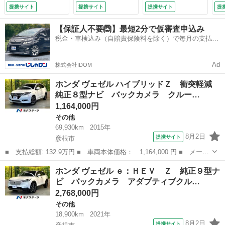
ー ブレーキホール
インドスポット シ
ラ クリアランスソ
ー
提携サイト
提携サイト
提携サイト
提
ド 電子パーキン
ートヒーター ステ
ナー ＢＳＭ シー
ド
グ ハーフレザー
アリングヒーター
トヒーター ステア
グ
【保証人不要🙆】最短2分で仮審査申込み
ＬＥＤヘッド 純正
ハーフレザー ＬＥ
リングヒーター パ
Ｌ
税金・車検込み（自賠責保険料を除く）で毎月の支払額
１７アルミ ドラレ
Ｄヘッド 純正１８
ワーバックドア ハ
１
は一定の自社ローン🚗
コ ＥＴＣ スマー
アルミ ＥＴＣ ド
ーフレザー ＬＥＤ
コ
トキー 禁煙車
ラレコ 禁煙車
ヘッド 純正１８ア
ト
Ad
株式会社IDOM
（車検整備付）
（車検整備付）
ルミ ＥＴＣ （検
（
11.6）
ホンダ ヴェゼル ハイブリッドＺ 衝突軽減
純正８型ナビ バックカメラ クルー…
1,164,000円
その他
69,930km
2015年
8月2日
提携サイト
彦根市
■ 支払総額: 132.9万円 ■ 車両本体価格： 1,164,000 円 ■ メーカ
ー名： ホンダ ■ 車種名： ヴェゼル ■ グレード名： ハイブリ
滋賀
彦根市
その他
ホンダ ヴェゼル ｅ：ＨＥＶ Ｚ 純正９型ナ
ッドＺ 衝突軽減 純正８型ナビ バックカメラ クルーズコントロ
ビ バックカメラ アダプティブクル…
ール シ...
2,768,000円
その他
18,900km
2021年
8月2日
提携サイト