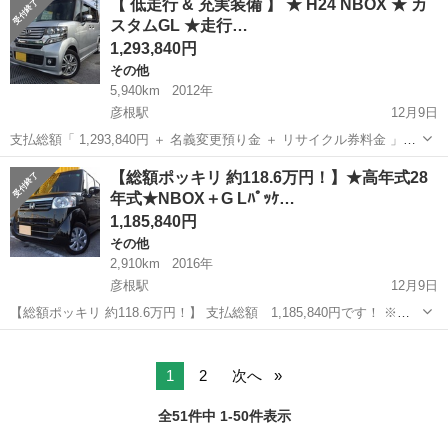
【 低走行 & 充実装備 】 ★ H24 NBOX ★ カ
Ｖ ＲＳ ＨｏｎｄａＣＯＮＮＥＣＴディスプレイ バックカメラ
スタムGL ★走行…
クリアラ...
1,293,840円
その他
5,940km
2012年
彦根駅
12月9日
支払総額「 1,293,840円 ＋ 名義変更預り金 ＋ リサイクル券料金 」で
す！ ※名義変更預り金発生します。（登録確認後に返金します。） 高
滋賀
彦根市
彦根駅
その他
NBOX
【総額ポッキリ 約118.6万円！】★高年式28
年式！24年式！ 走行距離！なんっと！わずか5,940㎞！ ...
年式★NBOX＋G Lﾊﾟｯｹ…
1,185,840円
その他
2,910km
2016年
彦根駅
12月9日
【総額ポッキリ 約118.6万円！】 支払総額 1,185,840円です！ ※名
義変更預り金発生します。（登録確認後に返金します。） 高年式！28
滋賀
彦根市
彦根駅
その他
NBOX
年式！ 走行距離！なんっと！わずか2,907㎞！ 車...
1
2
次へ
全51件中 1-50件表示