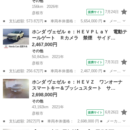
その他
156km
2026年
7月24日
提携サイト
彦根市
■ 支払総額: 573.8万円 ■ 車両本体価格： 5,654,000 円 ■ メーカ
ー名： ホンダ ■ 車種名： プレリュード ■ グレード名： ホン
滋賀
彦根市
その他
ホンダ ヴェゼル ｅ：ＨＥＶＰＬａＹ 電動テ
ダ オン リミテッドエディション Ｂｒｅｍｂｏキャリパー フル
ールゲート Ｒカメラ 禁煙 サイド…
エアロ ...
2,467,000円
その他
50,842km
2021年
7月31日
提携サイト
彦根市
■ 支払総額: 256.6万円 ■ 車両本体価格： 2,467,000 円 ■ メーカ
ー名： ホンダ ■ 車種名： ヴェゼル ■ グレード名： ｅ：ＨＥ
滋賀
彦根市
その他
ホンダ ヴェゼル ｅ：ＨＥＶＺ ワンオーナ
ＶＰＬａＹ 電動テールゲート Ｒカメラ 禁煙 サイドエアバッ
スマートキー＆プッシュスタート サ…
ク グラス...
2,698,000円
その他
43,192km
2021年
6月26日
提携サイト
彦根市
■ 支払総額: 282万円 ■ 車両本体価格： 2,698,000 円 ■ メーカー
名： ホンダ ■ 車種名： ヴェゼル ■ グレード名： ｅ：ＨＥＶ
滋賀
彦根市
その他