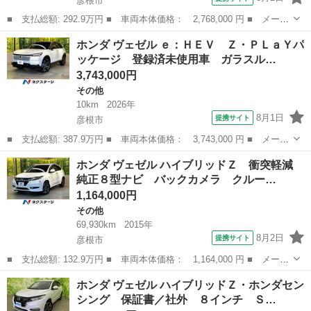
彦根市
■ 支払総額: 292.9万円 ■ 車両本体価格： 2,768,000 円 ■ メーカ
ー名： ホンダ ■ 車種名： ヴェゼル ■ グレード名： ｅ：ＨＥ
滋賀
彦根市
その他
ホンダ ヴェゼル ｅ：ＨＥＶ Ｚ・ＰＬａＹパ
Ｖ Ｚ 純正９型ナビ バックカメラ アダプティブクルーズ クリ
ッケージ 登録済未使用車 ガラスル…
アランス...
3,743,000円
その他
10km
2026年
8月1日
提携サイト
彦根市
■ 支払総額: 387.9万円 ■ 車両本体価格： 3,743,000 円 ■ メーカ
ー名： ホンダ ■ 車種名： ヴェゼル ■ グレード名： ｅ：ＨＥ
滋賀
彦根市
その他
ホンダ ヴェゼル ハイブリッドＺ 衝突軽減
Ｖ Ｚ・ＰＬａＹパッケージ 登録済未使用車 ガラスルーフ 純正
純正８型ナビ バックカメラ クルー…
９型ナビ...
1,164,000円
その他
69,930km
2015年
8月2日
提携サイト
彦根市
■ 支払総額: 132.9万円 ■ 車両本体価格： 1,164,000 円 ■ メーカ
ー名： ホンダ ■ 車種名： ヴェゼル ■ グレード名： ハイブリ
滋賀
彦根市
その他
ホンダ ヴェゼル ハイブリッドＺ・ホンダセン
ッドＺ 衝突軽減 純正８型ナビ バックカメラ クルーズコントロ
シング 保証書／社外 ８インチ Ｓ…
ール シ...