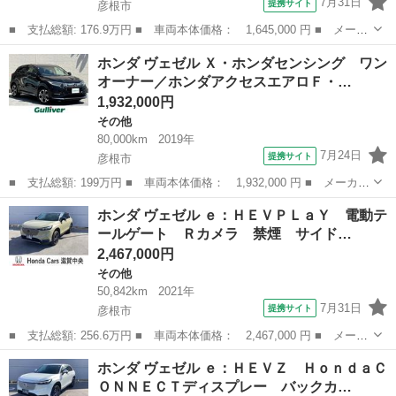
7月31日
提携サイト
彦根市
■ 支払総額: 176.9万円 ■ 車両本体価格： 1,645,000 円 ■ メーカ
ー名： ホンダ ■ 車種名： ヴェゼル ■ グレード名： ハイブリ
滋賀
彦根市
その他
ホンダ ヴェゼル Ｘ・ホンダセンシング ワン
ッドＺ・ホンダセンシング ＥＴＣ バックカメラ オートクルーズ
オーナー／ホンダアクセスエアロＦ・…
コントロ...
1,932,000円
その他
80,000km
2019年
7月24日
提携サイト
彦根市
■ 支払総額: 199万円 ■ 車両本体価格： 1,932,000 円 ■ メーカー
名： ホンダ ■ 車種名： ヴェゼル ■ グレード名： Ｘ・ホンダ
滋賀
彦根市
その他
ホンダ ヴェゼル ｅ：ＨＥＶＰＬａＹ 電動テ
センシング ワンオーナー／ホンダアクセスエアロＦ・Ｓ・Ｒ／純正
ールゲート Ｒカメラ 禁煙 サイド…
ナビ／バッ...
2,467,000円
その他
50,842km
2021年
7月31日
提携サイト
彦根市
■ 支払総額: 256.6万円 ■ 車両本体価格： 2,467,000 円 ■ メーカ
ー名： ホンダ ■ 車種名： ヴェゼル ■ グレード名： ｅ：ＨＥ
滋賀
彦根市
その他
ホンダ ヴェゼル ｅ：ＨＥＶＺ ＨｏｎｄａＣ
ＶＰＬａＹ 電動テールゲート Ｒカメラ 禁煙 サイドエアバッ
ＯＮＮＥＣＴディスプレー バックカ…
ク グラス...