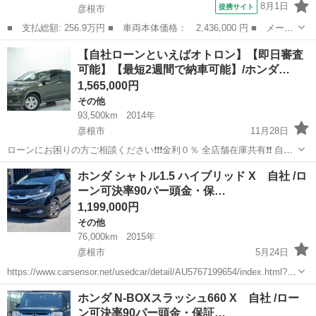
8月1日
提携サイト
彦根市
■ 支払総額: 256.9万円 ■ 車両本体価格： 2,436,000 円 ■ メーカ
ー名： ホンダ ■ 車種名： ヴェゼル ■ グレード名： ｅ：ＨＥ
滋賀
彦根市
その他
【自社ローンといえばオトロン】【即日審査
Ｖ Ｚ 全周囲カメラ クリアランスソナー オートクルーズコント
可能】【最短2週間で納車可能】/ホンダ…
ロール ...
1,565,000円
その他
93,500km
2014年
彦根市
11月28日
ローンにお困りの方ご相談ください❗️❗️❗️金利０％ 全店舗在庫共有❗️❗️ 自社
ローン最大手❗️ ・勤続年数の短い方🆗 ・自営業をされている方🆗 ・専
滋賀
彦根市
その他
ヴェゼル
ホンダ シャトル1.5 ハイブリッド X 自社 /ロ
業主婦をされている方🆗 ・自己破産・任意整理のご経験のある方🆗 ...
ーン可決率90パー頭金・保…
1,199,000円
その他
76,000km
2015年
彦根市
5月24日
https://www.carsensor.net/usedcar/detail/AU5767199654/index.html?
TRCD=200002&RESTID=CS210610&LOAN=TSUJO 【今後のお...
滋賀
彦根市
その他
シャトル
ホンダ N-BOXスラッシュ660 X 自社 /ロー
ン可決率90パー頭金・保証…