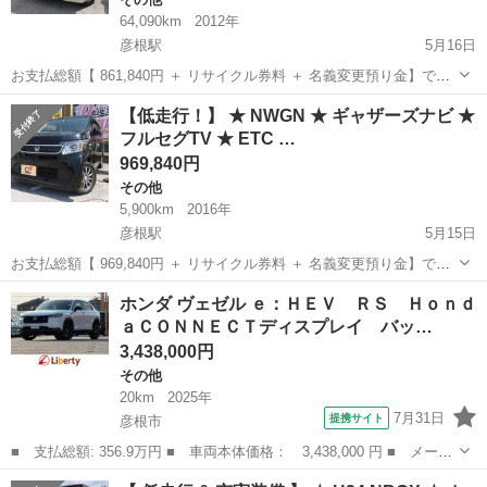
64,090km
2012年
彦根駅
5月16日
お支払総額【 861,840円 ＋ リサイクル券料 ＋ 名義変更預り金】でご
ざいます。 ※名義変更確認後、預り金は返金させて頂きます。 今回出
滋賀
彦根市
彦根駅
その他
NBOX
【低走行！】 ★ NWGN ★ ギャザーズナビ ★
品させて頂きます車両は、 「日本にベストな新しいのりものを創造し
フルセグTV ★ ETC …
たい...
969,840円
その他
5,900km
2016年
彦根駅
5月15日
お支払総額【 969,840円 ＋ リサイクル券料 ＋ 名義変更預り金】でご
ざいます。 ※名義変更確認後、預り金は返金させて頂きます。 今回出
滋賀
彦根市
彦根駅
その他
Bluetooth
ホンダ ヴェゼル ｅ：ＨＥＶ ＲＳ Ｈｏｎｄ
品させて頂きます車両は、 「N」シリーズの第4弾モデルとなる新型軽
ａＣＯＮＮＥＣＴディスプレイ バッ…
乗...
3,438,000円
その他
20km
2025年
7月31日
提携サイト
彦根市
■ 支払総額: 356.9万円 ■ 車両本体価格： 3,438,000 円 ■ メーカ
ー名： ホンダ ■ 車種名： ヴェゼル ■ グレード名： ｅ：ＨＥ
滋賀
彦根市
その他