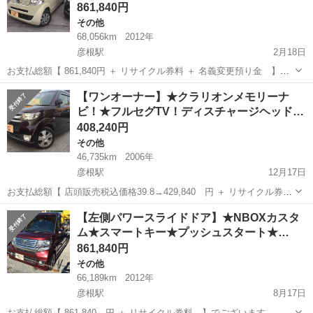
861,840円
その他
68,056km
2012年
彦根駅
2月18日
お支払総額【 861,840円 ＋ リサイクル券料 ＋ 名義変更預り金 】で
ございます。 ※名義変更確認後、預り金は返金させて頂きます。 今回
滋賀
彦根市
彦根駅
その他
NBOX
【ワンオーナー】★クラリオンメモリーナ
出品させて頂きます車両は、 「日本にベストな新しいのりものを創
ビ！★フルセグTV！ディスチャージヘッド…
造...
408,240円
その他
46,735km
2006年
彦根駅
12月17日
お支払総額【 店頭販売税込価格39.8→429,840 円 ＋ リサイクル券
料 】でございます。 今回出品させて頂きます車両は、 イカツクかっ
滋賀
彦根市
彦根駅
その他
ヘッドライト
【左側パワースライドドア】★NBOXカスタ
こいい！ 男女問わずクールに乗れるお車！ ゼストスポーツです＼...
ム★スマートキー★プッシュスタート★…
861,840円
その他
66,189km
2012年
彦根駅
8月17日
お支払総額【 861,840 円 ＋ リサイクル券料 】でございます。 今