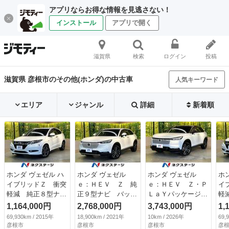
アプリならお得な情報を見逃さない！
インストール
アプリで開く
滋賀県
検索
ログイン
投稿
滋賀県 彦根市のその他(ホンダ)の中古車
人気キーワード
エリア
ジャンル
詳細
新着順
ホンダ ヴェゼル ハ
ホンダ ヴェゼル
ホンダ ヴェゼル
ホ
イブリッドＺ 衝突
ｅ：ＨＥＶ Ｚ 純
ｅ：ＨＥＶ Ｚ・Ｐ
イ
軽減 純正８型ナ
正９型ナビ バック
ＬａＹパッケージ
軽
ビ バックカメラ
カメラ アダプティ
登録済未使用車 ガ
ビ
1,164,000円
2,768,000円
3,743,000円
1,
クルーズコントロー
ブクルーズ クリア
ラスルーフ 純正９
ク
69,930km / 2015年
18,900km / 2021年
10km / 2026年
69,
ル シートヒータ
ランスソナー ブラ
型ナビ 全周囲カメ
ル
彦根市
彦根市
彦根市
彦