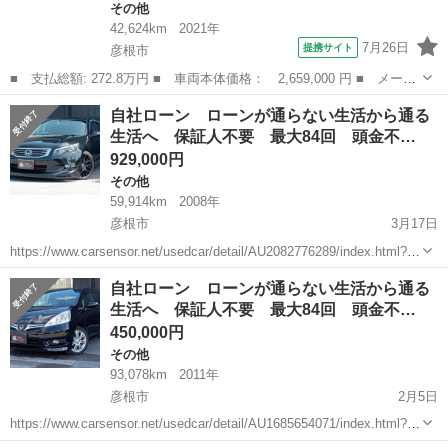
その他
42,624km
2021年
7月26日
提携サイト
彦根市
■ 支払総額: 272.8万円 ■ 車両本体価格： 2,659,000 円 ■ メーカ
ー名： ホンダ ■ 車種名： ヴェゼル ■ グレード名： ｅ：ＨＥ
滋賀
彦根市
その他
自社ローン ローンが通らない生活から通る
ＶＺ ＨｏｎｄａＣＯＮＮＥＣＴディスプレー バックカメラ ＥＴ
生活へ 保証人不要 最大84回 頭金不…
Ｃ２．０...
929,000円
その他
59,914km
2008年
彦根市
3月17日
https://www.carsensor.net/usedcar/detail/AU2082776289/index.html?
TRCD=200002&RESTID=CS210610 https://www.ss-s...
滋賀
彦根市
その他
インスパイア
自社ローン ローンが通らない生活から通る
生活へ 保証人不要 最大84回 頭金不…
450,000円
その他
93,078km
2011年
彦根市
2月5日
https://www.carsensor.net/usedcar/detail/AU1685654071/index.html?
TRCD=200002&RESTID=CS210610 https://www.ss-s...