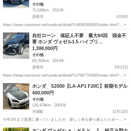
その他
72,639km
2011年
彦根市
4月8日
https://www.carsensor.net/usedcar/detail/VU8091858583/index.html?
TRCD=200002&RESTID=CS210610 https://www.ss-s...
滋賀
彦根市
その他
フィットシャトル
自社ローン 保証人不要 最大84回 頭金不
要 ホンダ ヴェゼル1.5 ハイブリ…
1,398,000円
その他
69,250km
2014年
彦根市
3月21日
https://www.carsensor.net/usedcar/detail/VU7967742695/index.html?
TRCD=200002&RESTID=CS210610 https://www.ss-s...
滋賀
彦根市
その他
ヴェゼル
ホンダ S2000【LA-AP1 F20C】前期モデル
400,000円
その他
130,478km
2001年
河瀬駅
12月12日
今年3月まで普通に乗っていましたが、新しく車を乗り換えたため一時
抹消登録をして車庫に放置しています。 不具合としてはマフラーから
滋賀
彦根市
河瀬駅
その他
エンジン
ホンダ ヴェゼル ｅ：ＨＥＶ Ｚ 純正９型ナ