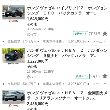
ー名： ホンダ ■ 車種名： ヴェゼル ■ グレード名： ハイブリ
滋賀
彦根市
その他
ホンダ ヴェゼル ハイブリッドＺ・ホンダセン
ッドＲＳ・ホンダセンシング 新品タイヤ／保証書／社外 ８イン
シング ＥＴＣ バックカメラ オー…
チ ＳＤナ...
1,645,000円
その他
33,959km
2018年
7月31日
提携サイト
彦根市
■ 支払総額: 176.9万円 ■ 車両本体価格： 1,645,000 円 ■ メーカ
ー名： ホンダ ■ 車種名： ヴェゼル ■ グレード名： ハイブリ
滋賀
彦根市
その他
ホンダ ヴェゼル ｅ：ＨＥＶ Ｚ ホンダセン
ッドＺ・ホンダセンシング ＥＴＣ バックカメラ オートクルーズ
シング ９型ナビ バックカメラ ア…
コントロ...
3,227,000円
その他
16,360km
2025年
8月1日
提携サイト
彦根市
■ 支払総額: 334.9万円 ■ 車両本体価格： 3,227,000 円 ■ メーカ
ー名： ホンダ ■ 車種名： ヴェゼル ■ グレード名： ｅ：ＨＥ
滋賀
彦根市
その他
ホンダ ヴェゼル ｅ：ＨＥＶ Ｚ 全周囲カメ
Ｖ Ｚ ホンダセンシング ９型ナビ バックカメラ アダプティブ
ラ クリアランスソナー オートクル…
クルーズ...
2,436,000円
その他