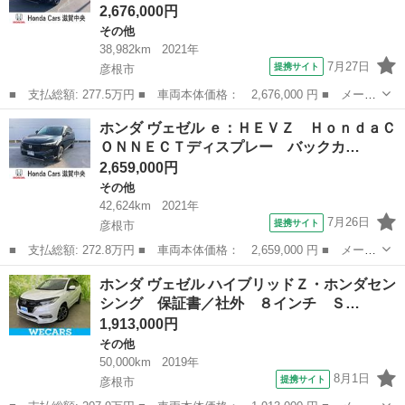
2,676,000円
その他
38,982km
2021年
7月27日
提携サイト
彦根市
■ 支払総額: 277.5万円 ■ 車両本体価格： 2,676,000 円 ■ メーカ
ー名： ホンダ ■ 車種名： ヴェゼル ■ グレード名： ｅ：ＨＥ
滋賀
彦根市
その他
ホンダ ヴェゼル ｅ：ＨＥＶＺ ＨｏｎｄａＣ
ＶＺ ＨｏｎｄａＣＯＮＮＥＣＴディスプレー バックカメラ ＥＴ
ＯＮＮＥＣＴディスプレー バックカ…
Ｃ２．０...
2,659,000円
その他
42,624km
2021年
7月26日
提携サイト
彦根市
■ 支払総額: 272.8万円 ■ 車両本体価格： 2,659,000 円 ■ メーカ
ー名： ホンダ ■ 車種名： ヴェゼル ■ グレード名： ｅ：ＨＥ
滋賀
彦根市
その他
ホンダ ヴェゼル ハイブリッドＺ・ホンダセン
ＶＺ ＨｏｎｄａＣＯＮＮＥＣＴディスプレー バックカメラ ＥＴ
シング 保証書／社外 ８インチ Ｓ…
Ｃ２．０...
1,913,000円
その他
50,000km
2019年
8月1日
提携サイト
彦根市