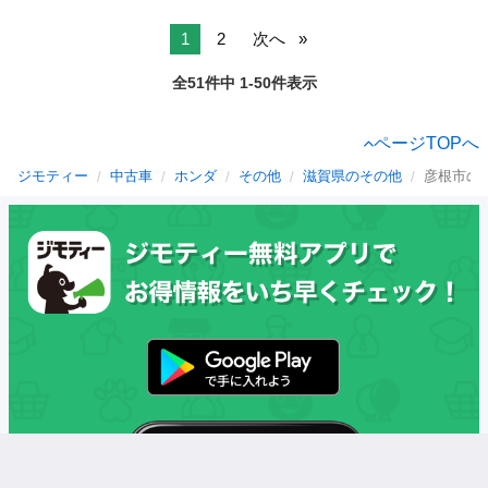
1
2
次へ
全51件中 1-50件表示
ページTOPへ
ジモティー
中古車
ホンダ
その他
滋賀県のその他
彦根市の