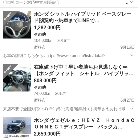
〇自社ローン対応中古車販売〇 ☆
どなたでもローン対応可能☆ ■車両本体価格：
滋賀
彦根市
その他
エアウェイブ
ホンダ シャトル ハイブリッド ベースグレー
350,000円 ■メーカー名：ホンダ ■車種名：エアウェイブM ■排気量：
ド🙌契約～納車までLINEで…
1,5...
1,282,000円
その他
104,000km
2016年
彦根市
9月16日
お車の詳細こちらから↓ https://www.otoron.jp/lists/detail?
carno=040022 来店不要で全国対応中🗾(※沖縄/北海道/離島除く) 携帯
滋賀
彦根市
その他
シャトル
在庫値下げ中！早い者勝ちお見逃しなく👀
さえあれば即日審査・契約もできちゃう✨...
【ホンダ フィット シャトル ハイブリッ…
808,000円
その他
74,000km
2012年
彦根市
6月27日
来店不要で全国対応中🗾(※沖縄/北海道/離島除く) 携帯さえあれば即日
審査・契約もできちゃう✨ お車の詳細こちらから↓
滋賀
彦根市
その他
オトロン
ホンダ ヴェゼル ｅ：ＨＥＶＺ ＨｏｎｄａＣ
https://www.otoron.jp/lists/detail?carno=038694...
ＯＮＮＥＣＴディスプレー バックカ…
2,659,000円