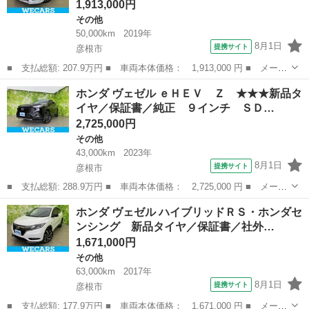
1,913,000円
その他
50,000km
2019年
8月1日
提携サイト
彦根市
■ 支払総額: 207.9万円 ■ 車両本体価格： 1,913,000 円 ■ メーカ
ー名： ホンダ ■ 車種名： ヴェゼル ■ グレード名： ハイブリ
滋賀
彦根市
その他
ホンダ ヴェゼル ｅＨＥＶ Ｚ ★★★新品タ
ッドＺ・ホンダセンシング 保証書／社外 ８インチ ＳＤナビ／ホ
イヤ／保証書／純正 ９インチ ＳＤ…
ンダセン...
2,725,000円
その他
43,000km
2023年
8月1日
提携サイト
彦根市
■ 支払総額: 288.9万円 ■ 車両本体価格： 2,725,000 円 ■ メーカ
ー名： ホンダ ■ 車種名： ヴェゼル ■ グレード名： ｅＨＥ
滋賀
彦根市
その他
ホンダ ヴェゼル ハイブリッドＲＳ・ホンダセ
Ｖ Ｚ ★★★新品タイヤ／保証書／純正 ９インチ ＳＤナビ／ホ
ンシング 新品タイヤ／保証書／社外…
ンダセンシ...
1,671,000円
その他
63,000km
2017年
8月1日
提携サイト
彦根市
■ 支払総額: 177.9万円 ■ 車両本体価格： 1,671,000 円 ■ メーカ