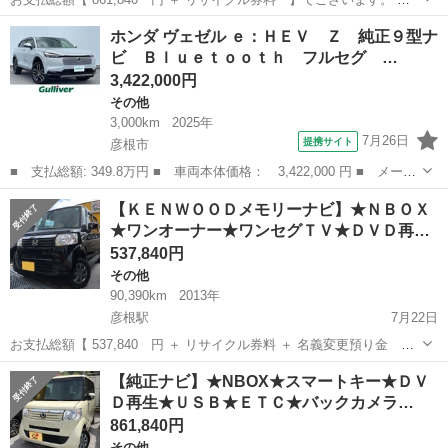
回出品させて頂きます車両は、 「日本にベストな新しいのりものを創
滋賀
彦根市
彦根駅
その他
NBOX
ホンダ ヴェゼル ｅ：ＨＥＶ Ｚ 純正９型ナ
造したい」という思いを込めた 軽乗用車「N」シリーズの第一弾モデ
ビ Ｂｌｕｅｔｏｏｔｈ フルセグ …
ル「...
3,422,000円
その他
3,000km
2025年
7月26日
提携サイト
彦根市
■ 支払総額: 349.8万円 ■ 車両本体価格： 3,422,000 円 ■ メーカ
ー名： ホンダ ■ 車種名： ヴェゼル ■ グレード名： ｅ：ＨＥ
滋賀
彦根市
その他
【ＫＥＮＷＯＯＤメモリーナビ】★ＮＢＯＸ
Ｖ Ｚ 純正９型ナビ Ｂｌｕｅｔｏｏｔｈ フルセグ バックカメ
★ワンオーナー★ワンセグＴＶ★ＤＶＤ再…
ラ ステ...
537,840円
その他
90,390km
2013年
彦根駅
7月22日
お支払総額【 537,840 円 ＋ リサイクル券料 ＋ 名義変更預り金 】
でございます。 ※名義変更確認後、預り金は返金させて頂きます。 今
滋賀
彦根市
彦根駅
その他
AUX
【純正ナビ】★NBOX★スマートキー★ＤＶ
回出品させて頂きます車両は、 「日本にベストな新しいのりものを創
Ｄ再生★ＵＳＢ★ＥＴＣ★バックカメラ…
造し...
861,840円
その他