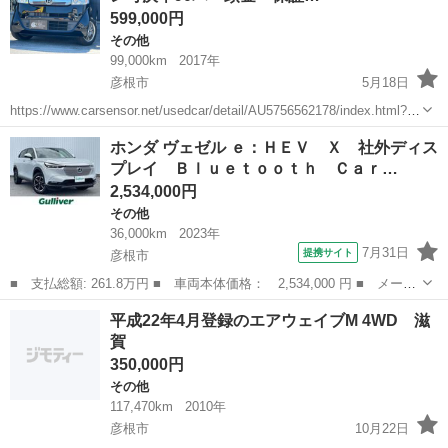
599,000円
その他
99,000km
2017年
彦根市
5月18日
https://www.carsensor.net/usedcar/detail/AU5756562178/index.html?
TRCD=200002&RESTID=CS210610&LOAN=TSUJO 【今後のお...
滋賀
彦根市
その他
スラッシュ
ホンダ ヴェゼル ｅ：ＨＥＶ Ｘ 社外ディス
プレイ Ｂｌｕｅｔｏｏｔｈ Ｃａｒ…
2,534,000円
その他
36,000km
2023年
7月31日
提携サイト
彦根市
■ 支払総額: 261.8万円 ■ 車両本体価格： 2,534,000 円 ■ メーカ
ー名： ホンダ ■ 車種名： ヴェゼル ■ グレード名： ｅ：ＨＥ
滋賀
彦根市
その他
平成22年4月登録のエアウェイブM 4WD 滋
Ｖ Ｘ 社外ディスプレイ Ｂｌｕｅｔｏｏｔｈ ＣａｒＰｌａｙ
賀
バックカ...
350,000円
その他
117,470km
2010年
彦根市
10月22日