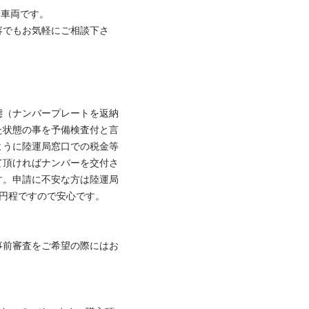
車両です。

容でもお気軽にご相談下さ
態（ナンバープレートを返納
た状態の事を予備検査付と言
ように陸運局窓口での税金等
て頂ければナンバーを交付さ
す。申請に不安な方は陸運局
程ですので安心です。

事前審査をご希望の際にはお