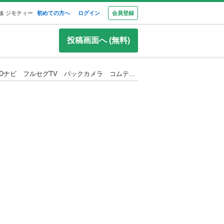
板 ジモティー
初めての方へ
ログイン
会員登録
投稿画面へ (無料)
🌞ローン通りやすいです🌞審査する価値あり❗️修復歴無 平成20年エディックス 20Xスタイルエディション イクリプスHDDナビ フルセグTV バックカメラ コムテックドライブレコーダー リアコーナーセンサー ETC キーレス 予備検査付