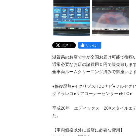
ポスト
いいね！
滋賀県のお店ですが全国お届け可能で御座いま
通常必要なお店の諸費用０円で販売致します。
全車両ルームクリーニング済みで御座います。
●修復歴無●イクリプスHDDナビ●フルセグT
クドラレコ●リアコーナーセンサー●ETC●

平成20年　エディックス　20Xスタイルエ
た。

【車両価格以外に当店に必要な費用】
