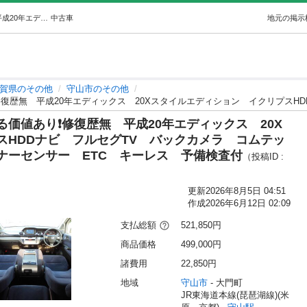
🌞ローン通りやすいです🌞審査する価値あり❗️修復歴無平成20年エディックス20XスタイルエディションイクリプスHDDナビフルセグTVバックカ… (カーショップネクスト) 守山のその他の中古車｜ジモティー
中古車
地元の掲示
賀県のその他
守山市のその他
る価値あり❗️修復歴無 平成20年エディックス 20X
スHDDナビ フルセグTV バックカメラ コムテッ
ナーセンサー ETC キーレス 予備検査付
（投稿ID :
更新
2026年8月5日 04:51
作成
2026年6月12日 02:09
支払総額
521,850円
商品価格
499,000円
諸費用
22,850円
地域
守山市
 - 大門町
JR東海道本線(琵琶湖線)(米