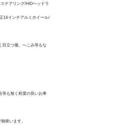
ステアリング/HIDヘッドラ
正16インチアルミホイール/
く目立つ傷、へこみ等もな

座います。
