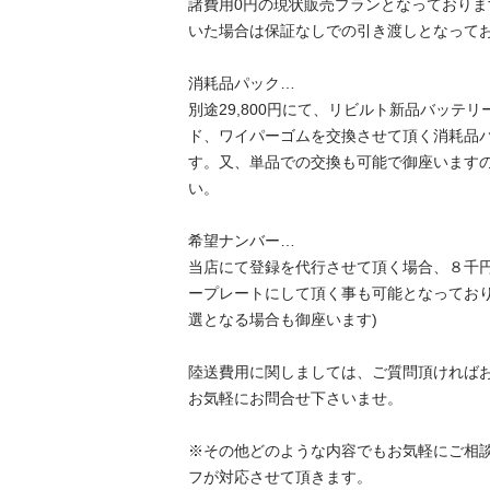
諸費用0円の現状販売プランとなっており
いた場合は保証なしでの引き渡しとなっておりま
消耗品パック…

別途29,800円にて、リビルト新品バッテ
ド、ワイパーゴムを交換させて頂く消耗品
す。又、単品での交換も可能で御座います
い。

希望ナンバー…

当店にて登録を代行させて頂く場合、８千
ープレートにして頂く事も可能となっており
選となる場合も御座います)

陸送費用に関しましては、ご質問頂ければ
お気軽にお問合せ下さいませ。

※その他どのような内容でもお気軽にご相
フが対応させて頂きます。
