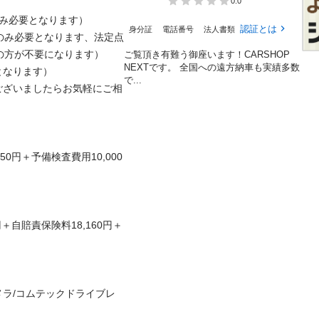
0.0
み必要となります）

認証とは
身分証
電話番号
法人書類
方のみ必要となります、法定点
の方が不要になります）

ご覧頂き有難う御座います！CARSHOP
NEXTです。 全国への遠方納車も実績多数
ります）

で...
ございましたらお気軽にご相
50円＋予備検査費用10,000


円＋自賠責保険料18,160円＋
メラ/コムテックドライブレ