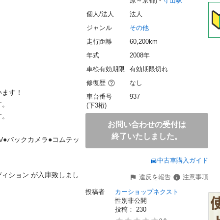
原～京都) - 
守山駅
個人/法人
法人
ジャンル
その他
走行距離
60,200km
年式
2008年
車検有効期限
有効期限切れ
修復歴
なし
す！

車台番号
937


(下3桁)


お問い合わせの受付は
終了いたしました。
V●バックカメラ●コムテッ
中古車購入ガイド
ディション が入庫致しまし
違反を報告
注意事項
投稿者
カーショップネクスト
性別非公開
投稿： 
230