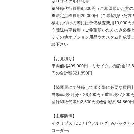
※リサイクル預託金

※登録代行費用9,800円（ご希望頂いた方の
※法定点検費用20,000円（ご希望頂いた
検をお付けの際には予備検査費用10,000円
※陸送納車費用（ご希望頂いた方のみ必要とな
※その他オプション用品やカスタム作成等
談下さい

【お見積り】

車両価格499,000円＋リサイクル預託金12,8
円の合計額521,850円

【陸運局にて登録して頂く際に必要な費用】
自動車税8月分～26,400円＋重量税37,800
登録印紙代等約2,500円の合計額約84,860円

【主要装備】

イクリプスHDDナビ/フルセグTV/バックカ
コーダー/
