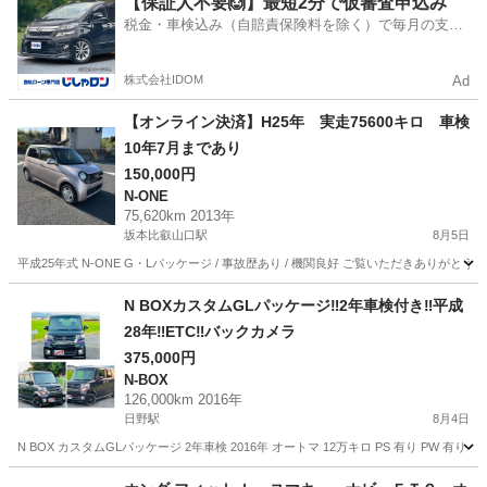
【保証人不要🙆】最短2分で仮審査申込み
税金・車検込み（自賠責保険料を除く）で毎月の支払
額は一定の自社ローン🚗
株式会社IDOM
Ad
【オンライン決済】H25年 実走75600キロ 車検
10年7月まであり
150,000円
N-ONE
75,620km 2013年
坂本比叡山口駅
8月5日
平成25年式 N-ONE G・Lパッケージ / 事故歴あり / 機関良好 ご覧いただきありがと
滋賀
大津市
坂本比叡山口駅
N-ONE
N BOXカスタムGLパッケージ‼️2年車検付き‼️平成
28年‼️ETC‼️バックカメラ
375,000円
N-BOX
126,000km 2016年
日野駅
8月4日
N BOX カスタムGLパッケージ 2年車検 2016年 オートマ 12万キロ PS 有り PW 
滋賀
蒲生郡
日野駅
N-BOX