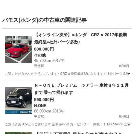
バモス(ホンダ)の中古車の関連記事
【オンライン決済】⭐︎ホンダ CRZ α 2017年後期
最終型⭐︎社外パーツ多数♪
800,000円
その他
45,700km 2017年
野洲駅
8月6日
ご覧いただきありがとうございます♪ CRZ α 後期最終型になります♪ 社外パーツ多数で良く走ります
滋賀
野洲市
野洲駅
その他
Ｎ－ＯＮＥ プレミアム ツアラー 車検８年１１月
まで 乗って帰れます
590,000円
N-ONE
88,000km 2013年
甲賀駅
8月6日
ご覧頂きありがとうございます 全車 goonet カーセンサー 掲載！！ M's Stance 
滋賀
甲賀市
甲賀駅
N-ONE