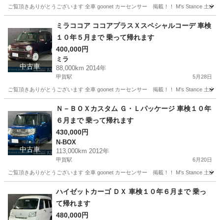
ご覧頂きありがとうございます 全車 goonet カーセンサー 掲載！！ M's Stance 
滋賀
甲賀市
甲賀駅
その他
スペーシア
ミラココア ココアプラスＸスペシャルコーデ 車検
１０年５月まで 乗って帰れます
400,000円
ミラ
中古車
88,000km 2014年
甲賀駅
5月28日
ご覧頂きありがとうございます 全車 goonet カーセンサー 掲載！！ M's Stance 
滋賀
甲賀市
甲賀駅
ミラ
ココア
Ｎ－ＢＯＸカスタム Ｇ・Ｌパッケージ 車検１０年
６月まで 乗って帰れます
430,000円
N-BOX
中古車
113,000km 2012年
甲賀駅
6月20日
ご覧頂きありがとうございます 全車 goonet カーセンサー 掲載！！ M's Stance 
滋賀
甲賀市
甲賀駅
N-BOX
goonet
ハイゼットカーゴ ＤＸ 車検１０年６月まで 乗っ
て帰れます
480,000円