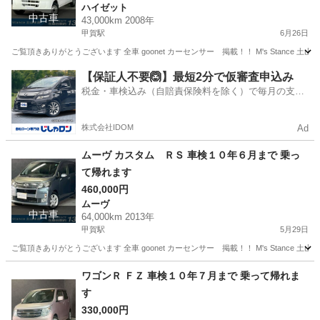
ハイゼット
中古車
43,000km 2008年
甲賀駅
6月26日
ご覧頂きありがとうございます 全車 goonet カーセンサー 掲載！！ M's Stance 
滋賀
甲賀市
甲賀駅
ハイゼット
ハイゼットカーゴ
【保証人不要🙆】最短2分で仮審査申込み
税金・車検込み（自賠責保険料を除く）で毎月の支払
額は一定の自社ローン🚗
株式会社IDOM
Ad
ムーヴ カスタム ＲＳ 車検１０年６月まで 乗っ
て帰れます
460,000円
ムーヴ
中古車
64,000km 2013年
甲賀駅
5月29日
ご覧頂きありがとうございます 全車 goonet カーセンサー 掲載！！ M's Stance 
滋賀
甲賀市
甲賀駅
ムーヴ
goonet
ワゴンＲ ＦＺ 車検１０年７月まで 乗って帰れま
す
330,000円