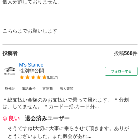
個人分割しておりません。			

投稿者
投稿
568
件
M's Stance
性別非公開
フォローする
5.0
(
17
)
身分証
電話番号
古物商
法人書類
＊総支払い金額のみお支払いで乗って帰れます。 ＊分割
は、してません。 ＊カード一括.カード分...
良い
退会済みユーザー
そうですね❗大切に大事に乗らさせて頂きます。ありが
とうございました。また機会があれ...