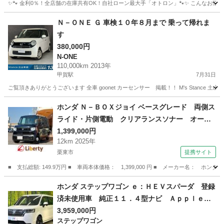
✨🐾 金利0％！全店舗の在庫共有OK！自社ローン最大手「オトロン」🐾✨ こんなお悩みは
滋賀
米原市
ストリーム
Ｎ－ＯＮＥ Ｇ 車検１０年８月まで 乗って帰れま
す
380,000円
N-ONE
110,000km 2013年
甲賀駅
7月31日
ご覧頂きありがとうございます 全車 goonet カーセンサー 掲載！！ M's Stance 
滋賀
甲賀市
甲賀駅
N-ONE
goonet
ホンダ Ｎ－ＢＯＸジョイ ベースグレード 両側ス
ライド・片側電動 クリアランスソナー オート
クルーズコントロール レーンアシスト オート
1,399,000円
12km 2025年
ライト スマートキー アイドリングストップ
栗東市
提携サイト
電動格納ミラー シートヒーター ベンチシー
ト ＣＶＴ ＥＳＣ （検10.11）
■ 支払総額: 149.9万円 ■ 車両本体価格： 1,399,000 円 ■ メーカー名
滋賀
栗東市
ホンダ
ホンダ ステップワゴン ｅ：ＨＥＶスパーダ 登録
済未使用車 純正１１．４型ナビ ＡｐｐｌｅＣ
ａｒＰｌａｙ 全周囲カメラ 前中列席シート
3,959,000円
ステップワゴン
ヒーター 両側電動ドア 電動リアゲート リア