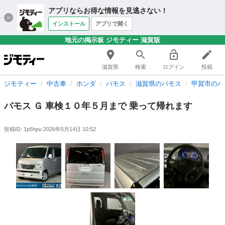
アプリならお得な情報を見逃さない！
インストール
アプリで開く
地元の掲示板 ジモティー 滋賀版
滋賀県
検索
ログイン
投稿
ジモティー
中古車
ホンダ
バモス
滋賀県のバモス
甲賀市のバ
バモス Ｇ 車検１０年５月まで 乗って帰れます
投稿ID: 1p5hpu
2026年5月14日 10:52