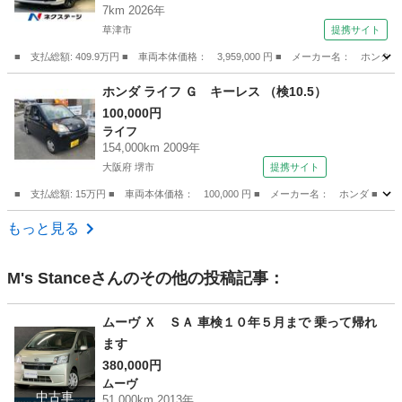
7km 2026年
オートエアコン ホンダセンシング ＬＥＤヘッ
草津市
提携サイト
ド オートハイビーム （検11.3）
■ 支払総額: 409.9万円 ■ 車両本体価格： 3,959,000 円 ■ メーカー名
滋賀
草津市
ステップワゴン
ホンダ ライフ Ｇ キーレス （検10.5）
100,000円
ライフ
154,000km 2009年
大阪府 堺市
提携サイト
■ 支払総額: 15万円 ■ 車両本体価格： 100,000 円 ■ メーカー名： ホンダ ■ 
大阪
堺市
ライフ
もっと見る
M's Stance
さんのその他の投稿記事：
ムーヴ Ｘ ＳＡ 車検１０年５月まで 乗って帰れ
ます
380,000円
ムーヴ
中古車
51,000km 2013年