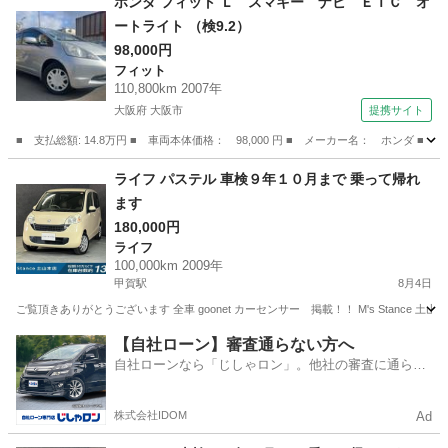
ホンダ フィット Ｌ スマキー ナビ ＥＴＣ オ
ートライト （検9.2）
98,000円
フィット
110,800km 2007年
大阪府 大阪市
提携サイト
■ 支払総額: 14.8万円 ■ 車両本体価格： 98,000 円 ■ メーカー名： ホンダ 
大阪
大阪市
フィット
ライフ パステル 車検９年１０月まで 乗って帰れ
ます
180,000円
ライフ
100,000km 2009年
甲賀駅
8月4日
ご覧頂きありがとうございます 全車 goonet カーセンサー 掲載！！ M's Stance 
滋賀
甲賀市
甲賀駅
ライフ
goonet
【自社ローン】審査通らない方へ
自社ローンなら「じしゃロン」。他社の審査に通らな
かった方も
株式会社IDOM
Ad