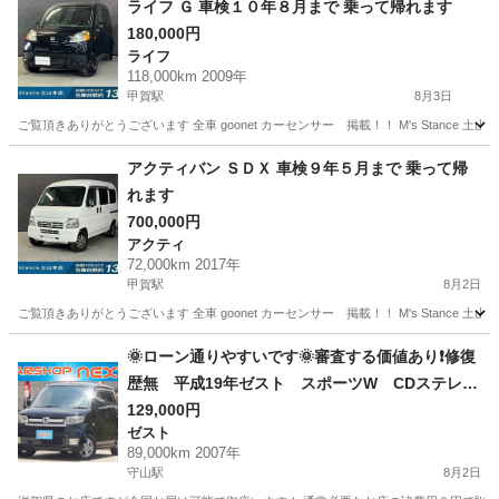
ライフ Ｇ 車検１０年８月まで 乗って帰れます
180,000円
ライフ
118,000km 2009年
甲賀駅
8月3日
ご覧頂きありがとうございます 全車 goonet カーセンサー 掲載！！ M's Stance 
滋賀
甲賀市
甲賀駅
ライフ
アクティバン ＳＤＸ 車検９年５月まで 乗って帰
れます
700,000円
アクティ
72,000km 2017年
甲賀駅
8月2日
ご覧頂きありがとうございます 全車 goonet カーセンサー 掲載！！ M's Stance 
滋賀
甲賀市
甲賀駅
アクティ
🌞ローン通りやすいです🌞審査する価値あり❗️修復
歴無 平成19年ゼスト スポーツW CDステレ
オ スマートキー HIDヘッドライト 予備検査付
129,000円
ゼスト
89,000km 2007年
守山駅
8月2日