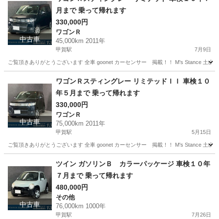
月まで 乗って帰れます
330,000円
ワゴンＲ
中古車
45,000km 2011年
甲賀駅
7月9日
ご覧頂きありがとうございます 全車 goonet カーセンサー 掲載！！ M's Stance 
滋賀
甲賀市
甲賀駅
ワゴンＲ
ワゴンR
ワゴンＲスティングレー リミテッドＩＩ 車検１０
年５月まで 乗って帰れます
330,000円
ワゴンＲ
中古車
75,000km 2011年
甲賀駅
5月15日
ご覧頂きありがとうございます 全車 goonet カーセンサー 掲載！！ M's Stance 
滋賀
甲賀市
甲賀駅
ワゴンＲ
ツイン ガソリンＢ カラーパッケージ 車検１０年
７月まで 乗って帰れます
480,000円
その他
中古車
76,000km 1000年
甲賀駅
7月26日