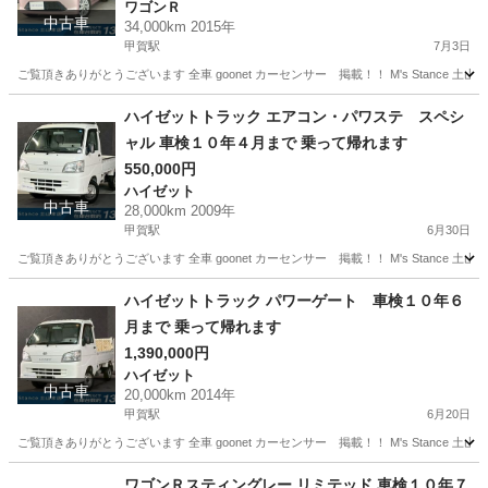
ワゴンＲ
中古車
34,000km 2015年
甲賀駅
7月3日
ご覧頂きありがとうございます 全車 goonet カーセンサー 掲載！！ M's Stance 
滋賀
甲賀市
甲賀駅
ワゴンＲ
ワゴンR
ハイゼットトラック エアコン・パワステ スペシ
ャル 車検１０年４月まで 乗って帰れます
550,000円
ハイゼット
中古車
28,000km 2009年
甲賀駅
6月30日
ご覧頂きありがとうございます 全車 goonet カーセンサー 掲載！！ M's Stance 
滋賀
甲賀市
甲賀駅
ハイゼット
トラック
ハイゼットトラック パワーゲート 車検１０年６
月まで 乗って帰れます
1,390,000円
ハイゼット
中古車
20,000km 2014年
甲賀駅
6月20日
ご覧頂きありがとうございます 全車 goonet カーセンサー 掲載！！ M's Stance 
滋賀
甲賀市
甲賀駅
ハイゼット
ワゴンＲスティングレー リミテッド 車検１０年７