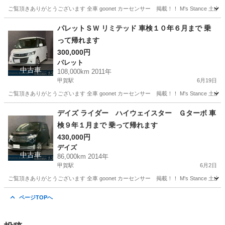
ご覧頂きありがとうございます 全車 goonet カーセンサー 掲載！！ M's Stance 
滋賀
甲賀市
甲賀駅
その他
ツイン
パレットＳＷ リミテッド 車検１０年６月まで 乗
って帰れます
300,000円
パレット
中古車
108,000km 2011年
甲賀駅
6月19日
ご覧頂きありがとうございます 全車 goonet カーセンサー 掲載！！ M's Stance 
滋賀
甲賀市
甲賀駅
パレット
goonet
デイズ ライダー ハイウェイスター Ｇターボ 車
検９年１月まで 乗って帰れます
430,000円
デイズ
中古車
86,000km 2014年
甲賀駅
6月2日
ご覧頂きありがとうございます 全車 goonet カーセンサー 掲載！！ M's Stance 
滋賀
甲賀市
甲賀駅
デイズ
goonet
ページTOPへ