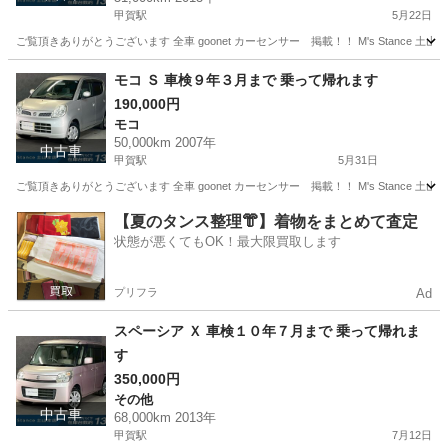
甲賀駅
5月22日
ご覧頂きありがとうございます 全車 goonet カーセンサー 掲載！！ M's Stance 
滋賀
甲賀市
甲賀駅
ムーヴ
モコ Ｓ 車検９年３月まで 乗って帰れます
190,000円
モコ
50,000km 2007年
中古車
甲賀駅
5月31日
ご覧頂きありがとうございます 全車 goonet カーセンサー 掲載！！ M's Stance 
滋賀
甲賀市
甲賀駅
モコ
goonet
【夏のタンス整理👘】着物をまとめて査定
状態が悪くてもOK！最大限買取します
プリフラ
Ad
スペーシア Ｘ 車検１０年７月まで 乗って帰れま
す
350,000円
その他
中古車
68,000km 2013年
甲賀駅
7月12日