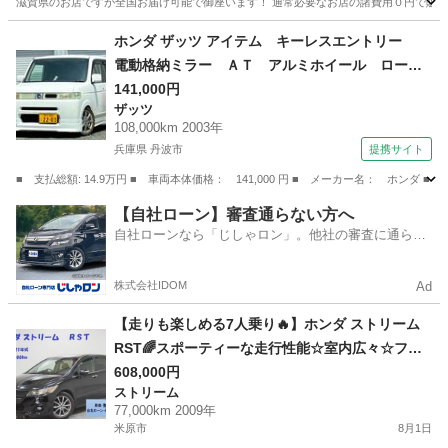
滋賀県のお店ですが全国お届け可能で御座います！ 通常必要なお店の諸費用０円で販売致しま
滋賀
守山市
守山駅
ゼスト
車両
ホンダ ザッツ アイテム キーレスエントリー
電動格納ミラー ＡＴ アルミホイール ローダ
ウン ハーフフルエアロ エアコン パワステ
141,000円
ザッツ
エアバッグ 黒革調シートカバー （検9.1）
108,000km 2003年
兵庫県 丹波市
提携サイト
■ 支払総額: 14.9万円 ■ 車両本体価格： 141,000 円 ■ メーカー名： 
兵庫
丹波市
ザッツ
【自社ローン】審査通らない方へ
自社ローンなら「じしゃロン」。他社の審査に通らな
かった方も
株式会社IDOM
Ad
【走りも楽しめる7人乗り🔥】ホンダ ストリーム
RST🌈スポーティーな走行性能☆室内広々☆ファ
ミリーにもおすすめ！
608,000円
ストリーム
77,000km 2009年
米原市
8月1日