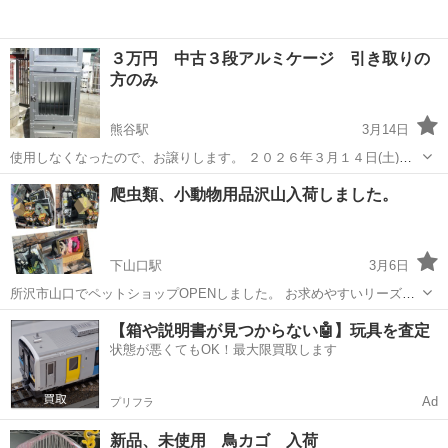
３万円 中古３段アルミケージ 引き取りの
方のみ
熊谷駅
3月14日
使用しなくなったので、お譲りします。 ２０２６年３月１４日(土)清
掃・消毒済み 【商品説明】 画像の通りです。 大きさのイメージとし
埼玉
熊谷市
熊谷駅
ペット用品
マルチーズ
爬虫類、小動物用品沢山入荷しました。
ては、ハチコー中型ケージの３段重ね程度になります。 ４５✕６０✕
１７５ ...
下山口駅
3月6日
所沢市山口でペットショップOPENしました。 お求めやすいリーズナ
ブルな価格で頑張ります。 お気軽にお越し下さいm(_ _)m 月曜日火曜
埼玉
所沢市
下山口駅
ペット用品
小動物
【箱や説明書が見つからない🤖】玩具を査定
日定休 駐車場店舗前有 中古爬虫類用品 中古小動物用品 多数入荷しま
状態が悪くてもOK！最大限買取します
した。 暖突各...
Ad
プリフラ
新品、未使用 鳥カゴ 入荷