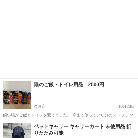
棒)はまだ残りがあるので お入用の方はご連絡下さい! 内容量は100g
埼玉
蕨市
蕨駅
ペット用品
のみ お値段は税込700円 送料は２個・４個まではレターパック それ以
上は宅配となります。
猫のご飯・トイレ用品 2500円
久喜市
10月28日
飼い猫がご飯とトイレを変えました。 今まで使っていた分のストック
分です。 ノークレーム・ノーリターンでお願いします。 久喜駅まで引
埼玉
久喜市
ペット用品
ペットキャリー キャリーカート 未使用品 折
き取りに来れる方 近場なら行きます。 日にちと場所はご相談下さい。
りたたみ可能
よろしくお願いします...