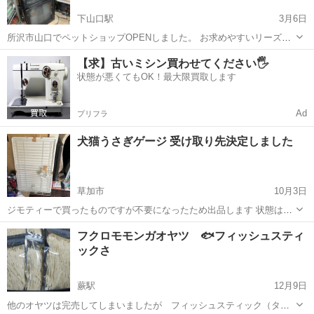
下山口駅
3月6日
所沢市山口でペットショップOPENしました。 お求めやすいリーズナ
ブルな価格で頑張ります。 お気軽にお越し下さいm(_ _)m 月曜日火曜
埼玉
所沢市
下山口駅
ペット用品
【求】古いミシン買わせてください🖐️
日定休 店舗前駐車場有 爬虫類ケージ パンテオン9045 黒 入荷しまし
状態が悪くてもOK！最大限買取します
た。 パン...
Ad
プリフラ
犬猫うさぎゲージ 受け取り先決定しました
草加市
10月3日
ジモティーで買ったものですが不要になったため出品します 状態は綺
麗だと思います
埼玉
草加市
ペット用品
フクロモモンガオヤツ 🐟フィッシュスティ
ックさ
蕨駅
12月9日
他のオヤツは完売してしまいましたが フィッシュスティック（タラ