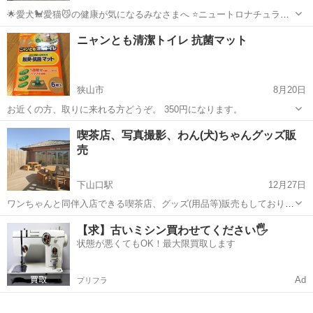
🌟愛犬🐩愛猫😼の健康が気になるみなさまへ ⭐️ニュートロナチュラル
チョイスドッグフード、キャットフードってご存知ですか？ トウモロ
埼玉
志木市
志木駅
ペット用品
ニャンとも清潔トイレ 抗菌マット
コシや小麦を使わずアレルギーが出にくいと言われるラム🐏そしてチ
キン🐓などのお肉を第一主...
狭山市
8月20日
お近くの方、取りに来れる方どうぞ。 350円になります。
埼玉
狭山市
ペット用品
喫茶店、写真撮影、わん(犬)ちゃんグッズ販
売
下山口駅
12月27日
ワンちゃんと同伴入店できる喫茶店、グッズ(用品等)販売もしておりま
す。 プロ写真家のワンちゃん撮影等も承っておりますのでお気軽にお
埼玉
所沢市
下山口駅
ペット用品
喫茶店
【求】古いミシン買わせてください🖐️
立寄りください。 営業時間：13:00～ [ 定休日：毎月曜日 （祝日の場
状態が悪くてもOK！最大限買取します
合は営業、翌...
Ad
プリフラ