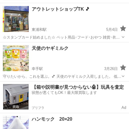
アウトレットショップTK 🎵
東浦和駅
5月4日
☆スタンプカード始めました☆ ペット用品･フード･おやつ 雑貨･衣
類･小家電 食品･お菓子 などなど ペット用品、フード類、食料品など
埼玉
川口市
東浦和駅
ペット用品
天使のヤギミルク
数量限定で特売いたします🎵 定番品は少なく、基本的に在庫限りの商
品がほとんどです‼...
幸手駅
3月26日
守りたいから、これを選ぶ。💕 天使のヤギミルク入荷しました。 低脂
肪・高栄養・足腰の健康・低アレルギー 動物に優しいヤギミルクです
埼玉
幸手市
幸手駅
ペット用品
ヤギ
【箱や説明書が見つからない🤖】玩具を査定
✨ 小さな体に、大きなやさしさを。 お問い合わせはお気軽にお声掛け
状態が悪くてもOK！最大限買取します
下さい
Ad
プリフラ
ハンモック 20×20