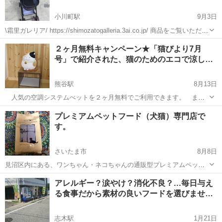
小川町駅
9月3日
\霜里ガレリア/ https://shimozatogalleria.3ai.co.jp/ 商品をご覧いただき
ありがとうございます。 【商品説明】 ペットキャリーカート 折りた
埼玉
比企郡
小川町駅
ペット用品
２ヶ月無料キャンペーン★「猫びより7月
たみ可能です。 当店価格¥6800(税込)...
号」で紹介された、猫のためのエコで涼し
い…
熊谷駅
8月13日
人気の空調システムべットを２ヶ月無料でご利用できます。 まだ
まだ残暑の残る１０月まで実際にあなたの猫や犬に快適な空間を提供
埼玉
熊谷市
熊谷駅
ペット用品
月額
プレミアムペットフード（犬猫）専門店で
して下さい。 エアコンをつけようか迷う今の時期に安心して留守
す。
にすることも可能です。また、これか...
さいたま市
8月8日
見沼区内にある、ワンちゃん・ネコちゃんの通販型プレミアムペット
フードの販売店です。 クプレラさいたま正規代理店。 クプレラの他、
埼玉
さいたま市
ペット用品
アレルギー？涙やけ？消化不良？…毎日与え
C&R 、ジーナ＆フリッツ、KOMORO PREMIUMシリーズや、元トリ
る食事だから素材の良いフードを選びませ…
マーの目線から、ケ...
志木駅
1月21日