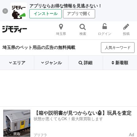
アプリならお得な情報を見逃さない！
インストール
アプリで開く
埼玉県
検索
ログイン
投稿
埼玉県のペット用品の広告の無料掲載
人気キーワード
エリア
ジャンル
詳細
新着順
【箱や説明書が見つからない🤖】玩具を査定
状態が悪くてもOK！最大限買取します
Ad
プリフラ