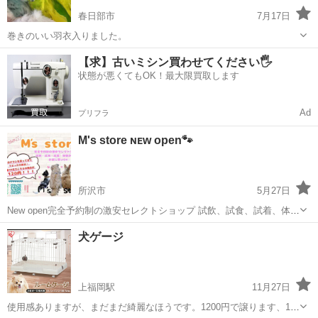
春日部市
7月17日
巻きのいい羽衣入りました。
埼玉
春日部市
ペット用品
羽衣
【求】古いミシン買わせてください🖐️
状態が悪くてもOK！最大限買取します
Ad
プリフラ
M's store ɴᴇᴡ open🐾
所沢市
5月27日
New open完全予約制の激安セレクトショップ 試飲、試食、試着、体験
ができる お試し買いも…出来ます！ シッター、一時預かり、送迎も請
埼玉
所沢市
ペット用品
犬ゲージ
け負ってます！ 着せてみたかったあのお洋服 試してみたかったあの商
品 食べるかわ...
上福岡駅
11月27日
使用感ありますが、まだまだ綺麗なほうです。1200円で譲ります、12