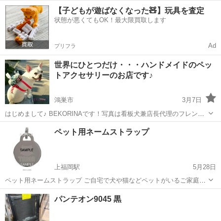
月21日頃取りに来れる方優先です。よろしくお願い致します。
埼玉
ふじみ野市
上福岡駅
ペット用品
【子どもが遊ばなくなった🧸】玩具を査定
状態が悪くてもOK！最大限買取します
Ad
プリフラ
世界にひとつだけ・・・ハンドメイドのペッ
トアクセサリーのお店です♪
鴻巣市
3月7日
はじめまして♪ BEKORINAです！写真は看板犬兼店長代理のフレンチ
ブルドッグ・べこさんです★ べこさんとお揃いのアクセサリーがあっ
埼玉
鴻巣市
ペット用品
フレンチブルドッグ
ペット用ネームストラップ
たらいいのに！ということで始めたビーズ織り小物とペットアクセサ
リーのハンドメイドシ...
上福岡駅
5月28日
ペット用ネームストラップ ご自宅で犬や猫などペットがいるご家庭必
見！！ これから飼う予定、もしくは今つけてるものから新しいものを
埼玉
ふじみ野市
上福岡駅
ペット用品
お客様
パンテオン9045 黒
つけたいという方にオススメです!! オリジナルネームストラップ（名
入れ）を作りませんか？ 画...