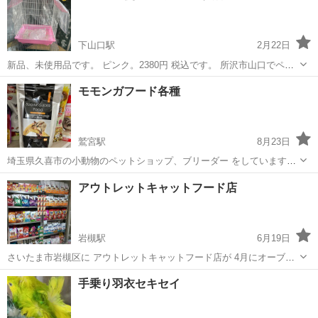
下山口駅
2月22日
新品、未使用品です。 ピンク。2380円 税込です。 所沢市山口でペッ
トショップOPENしました。 お求めやすいリーズナブルな価格で頑張
埼玉
所沢市
下山口駅
ペット用品
クサガメ
モモンガフード各種
ります。 お気軽にお越し下さいm(_ _)m 月曜日火曜日定休 店舗前駐車
場有 現在...
鷲宮駅
8月23日
埼玉県久喜市の小動物のペットショップ、ブリーダー をしています
CHocottoです。 モモンガフードあります。アフリカヤマネやショウガ
埼玉
久喜市
鷲宮駅
ペット用品
モモンガ
アウトレットキャットフード店
ラゴにもオススメ。 その他お取り寄せも可能になりますので、お問い
合わせください。 三...
岩槻駅
6月19日
さいたま市岩槻区に アウトレットキャットフード店が 4月にオーブン
しました！ 猫丸市場です！ 物価高でキャットフードも 随分値上げに
埼玉
さいたま市
岩槻駅
ペット用品
ホームページ
手乗り羽衣セキセイ
なりました。 ぜひ猫丸市場にきて 猫にも家計にも優しくしましょう✨️
不定期営業のため...