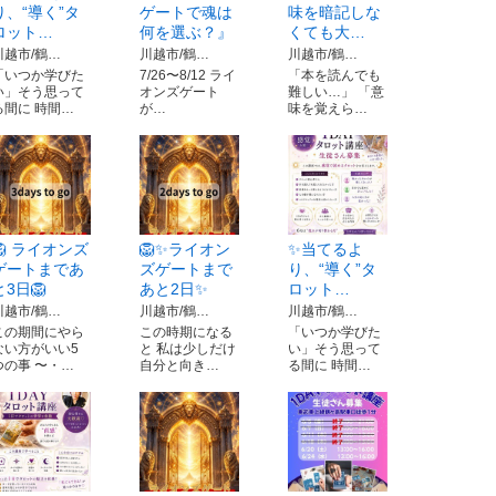
り、“導く”タ
ゲートで魂は
味を暗記しな
ロット…
何を選ぶ？』
くても大…
川越市/鶴…
川越市/鶴…
川越市/鶴…
「いつか学びた
7/26〜8/12 ライ
「本を読んでも
い」そう思って
オンズゲート
難しい…」 「意
る間に 時間…
が…
味を覚えら…
🦁 ライオンズ
🦁✨ライオン
✨当てるよ
ゲートまであ
ズゲートまで
り、“導く”タ
と3日🦁
あと2日✨
ロット…
川越市/鶴…
川越市/鶴…
川越市/鶴…
この期間にやら
この時期になる
「いつか学びた
ない方がいい5
と 私は少しだけ
い」そう思って
つの事 〜・…
自分と向き…
る間に 時間…