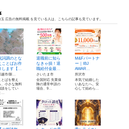
事
埼玉 広告の無料掲載 を見ている人は、こちらの記事も見ています。
祝詞調のとな
退職前に知ら
M&Fパートナ
えことばお作
なきゃ損！退
ー｜IBJ
りします【…
職給付金最…
AWAR…
川越市/新…
さいたま市
所沢市
ことばを整え
全国対応 失業保
本気で結婚した
る、小さな無料
険の通常申請の
いあなたへ。安
相談をしてい
場合、9…
心して始めら…
ま…