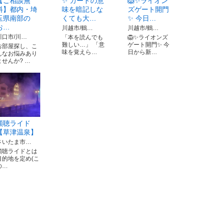
【ご相談無
✨ カードの意
🦁✨ライオン
料】都内・埼
味を暗記しな
ズゲート開門
玉県南部の
くても大…
✨ 今日…
お…
川越市/鶴…
川越市/鶴…
川口市/川…
「本を読んでも
🦁✨ライオンズ
難しい…」 「意
ゲート開門✨ 今
お部屋探し、こ
味を覚えら…
日から新…
んなお悩みあり
ませんか? …
傾聴ライド
【草津温泉】
さいたま市…
傾聴ライドとは
目的地を定め(こ
の…