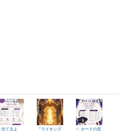
✨当てるよ
『ライオンズ
✨ カードの意