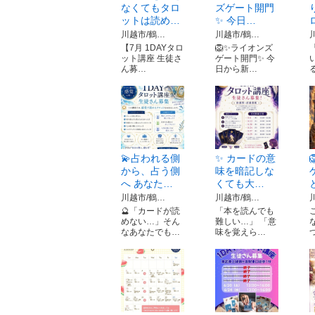
なくてもタロ
ズゲート開門
ットは読め…
✨ 今日…
川越市/鶴…
川越市/鶴…
【7月 1DAYタロ
🦁✨ライオンズ
ット講座 生徒さ
ゲート開門✨ 今
ん募…
日から新…
💫占われる側
✨ カードの意
から、占う側
味を暗記しな
へ あなた…
くても大…
川越市/鶴…
川越市/鶴…
🔮「カードが読
「本を読んでも
めない…」そん
難しい…」 「意
なあなたでも…
味を覚えら…