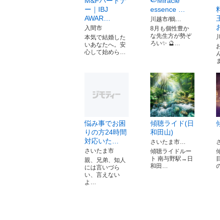
M&Fパートナ
🍉Miracle
ー｜IBJ
essence …
AWAR…
川越市/鶴…
入間市
8月も個性豊か
な先生方が勢ぞ
本気で結婚した
ろい✨ 🔮…
いあなたへ。安
心して始めら…
悩み事でお困
傾聴ライド(日
りの方24時間
和田山)
対応いた…
さいたま市…
さいたま市
傾聴ライドルー
ト 南与野駅→日
親、兄弟、知人
和田…
には言いづら
い、言えない
よ…