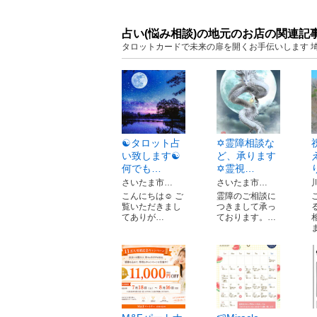
占い(悩み相談)の地元のお店の関連記
タロットカードで未来の扉を開くお手伝いします 
☯️タロット占
✡️霊障相談な
い致します☯️
ど、承ります
何でも…
✡️霊視…
さいたま市…
さいたま市…
こんにちは☺️ ご
霊障のご相談に
覧いただきまし
つきまして承っ
てありが…
ております。…