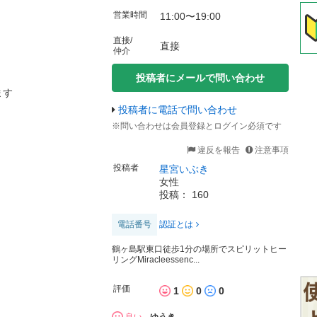
営業時間
11:00〜19:00
直接/
直接
仲介
投稿者にメールで問い合わせ
ます
投稿者に電話で問い合わせ
※問い合わせは会員登録とログイン必須です
違反を報告
注意事項
投稿者
星宮いぶき
女性
投稿： 160
電話番号
認証とは
鶴ヶ島駅東口徒歩1分の場所でスピリットヒー
リングMiracleessenc...
評価
1
0
0
良い
ゆうき