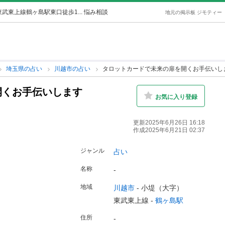
東武東上線鶴ヶ島駅東口徒歩1... 悩み相談
地元の掲示板 ジモティー
埼玉県の占い
川越市の占い
タロットカードで未来の扉を開くお手伝いし
開くお手伝いします
お気に入り登録
更新2025年6月26日 16:18
作成2025年6月21日 02:37
ジャンル
占い
名称
-
地域
川越市
-
小堤（大字）
東武東上線 -
鶴ヶ島駅
住所
-