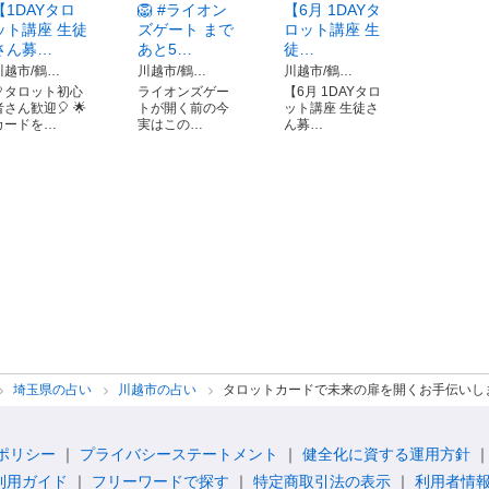
【1DAYタロ
🦁 #ライオン
【6月 1DAYタ
ット講座 生徒
ズゲート まで
ロット講座 生
さん募…
あと5…
徒…
川越市/鶴…
川越市/鶴…
川越市/鶴…
🎈タロット初心
ライオンズゲー
【6月 1DAYタロ
者さん歓迎🎈 🌟
トが開く前の今
ット講座 生徒さ
カードを…
実はこの…
ん募…
埼玉県の占い
川越市の占い
タロットカードで未来の扉を開くお手伝いし
ポリシー
プライバシーステートメント
健全化に資する運用方針
利用ガイド
フリーワードで探す
特定商取引法の表示
利用者情