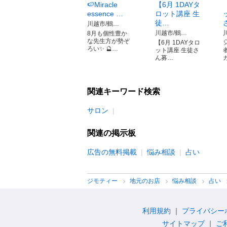
🍉Miracle
【6月 1DAYタ
essence …
ロット講座 生
徒…
川越市/鶴…
川越市/鶴…
8月も個性豊か
な先生方が勢ぞ
【6月 1DAYタロ
ろい✨ 🔮…
ット講座 生徒さ
ん募…
関連キーワード検索
サロン
関連の掲示板
広告の無料掲載
悩み相談
占い
ジモティー
地元のお店
悩み相談
占い
利用規約
プライバシー
サイトマップ
ご