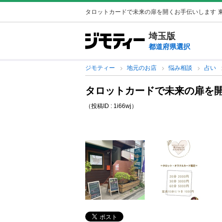
タロットカードで未来の扉を開くお手伝いします
埼玉版
都道府県選択
ジモティー
地元のお店
悩み相談
占い
タロットカードで未来の扉を
（投稿ID : 1i66wj）