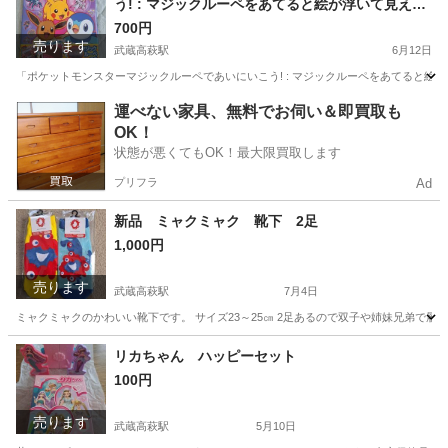
う! : マジックルーペをあてると絵が浮いて見える!
西大家駅
キッズ用品
名札
ふしぎな絵本
700円
売ります
武蔵高萩駅
6月12日
「ポケットモンスターマジックルーペであいにいこう! : マジックルーペをあてると絵が浮
埼玉
日高市
武蔵高萩駅
絵本
ルーペ
運べない家具、無料でお伺い＆即買取も
OK！
状態が悪くてもOK！最大限買取します
プリフラ
Ad
新品 ミャクミャク 靴下 2足
1,000円
売ります
武蔵高萩駅
7月4日
ミャクミャクのかわいい靴下です。 サイズ23～25㎝ 2足あるので双子や姉妹兄弟で
埼玉
日高市
武蔵高萩駅
キッズ用品
新品
リカちゃん ハッピーセット
100円
売ります
武蔵高萩駅
5月10日