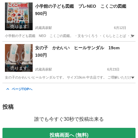
埼玉
日高市
武蔵高萩駅
ボードゲーム
オセロ
小学館の子ども図鑑 プレNEO こくごの図鑑
900円
売ります
武蔵高萩駅
6月12日
小学館の子ども図鑑 NEO こくごの図鑑。 ・文をつくろう ・くらしとことば ・文字
埼玉
日高市
武蔵高萩駅
絵本
図鑑
女の子 かわいい ヒールサンダル 19cm
100円
売ります
武蔵高萩駅
6月23日
女の子のかわいいヒールサンダルです。 サイズ19cm 中古品です。 ご理解いただけ
埼玉
日高市
武蔵高萩駅
子供用品
ヒール
ページTOPへ
投稿
誰でも今すぐ30秒で投稿出来る
投稿画面へ (無料)