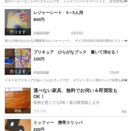
昔のハッピーセットのリカちゃんです。 シャイニーパールマーメイド。 自宅保管品で
埼玉
日高市
武蔵高萩駅
おもちゃ
リカちゃん
レジャーシート 4～5人用
900円
売ります
武蔵高萩駅
6月23日
座り心地やわらかな3層構造のレジャーシート。 サイズ約185×185(約2畳分) ス
埼玉
日高市
武蔵高萩駅
その他
レジャーシート
プリキュア ひらがなブック 書いて消せる！
100円
売ります
武蔵高萩駅
7月4日
ドキドキプリキュアのあいうえおブックです。 ホワイトボード用のペンで何度も練習でき
埼玉
日高市
武蔵高萩駅
キッズ用品
ひらがな
運べない家具、無料でお伺い＆即買取も
OK！
状態が悪くてもOK！最大限買取します
プリフラ
Ad
ミッフィー 携帯スリッパ
200円