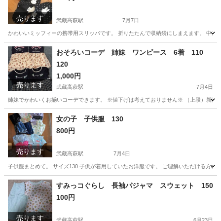
売ります
武蔵高萩駅
7月7日
かわいいミッフィーの携帯用スリッパです。 折りたたんで収納袋にしまえます。 中古
埼玉
日高市
武蔵高萩駅
子供用品
ミッフィー
おそろいコーデ 姉妹 ワンピース 6着 110
120
1,000円
売ります
武蔵高萩駅
7月4日
姉妹でかわいくお揃いコーデできます。 ※値下げは考えておりません※ （上段）新品未着
埼玉
日高市
武蔵高萩駅
子供用品
姉妹
女の子 子供服 130
800円
売ります
武蔵高萩駅
7月4日
子供服まとめて。 サイズ130 子供が着用していたお洋服です。 ご理解いただける方の
埼玉
日高市
武蔵高萩駅
キッズ用品
すみっコぐらし
すみっコぐらし 長袖パジャマ スウェット 150
100円
売ります
武蔵高萩駅
6月23日