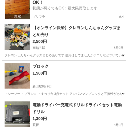
OK！
状態が悪くてもOK！最大限買取します
プリフラ
Ad
【オンライン決済】クレヨンしんちゃんグッズま
とめ売り
2,500円
南越谷駅
8月9日
クレヨンしんちゃんグッズまとめ売りです 使用はしてませんがホコリなどついているか
埼玉
越谷市
南越谷駅
おもちゃ
クレヨンしんちゃん
ブロック
1,500円
新田駅
8月9日
・シーソー ・ブランコ ・すべり台 3点セット アンパンマンブロックと互換性があり 
埼玉
草加市
新田駅
おもちゃ
電動ドライバー充電式ドリルドライバ セット電動
ドリル
1,300円
蕨駅
8月9日