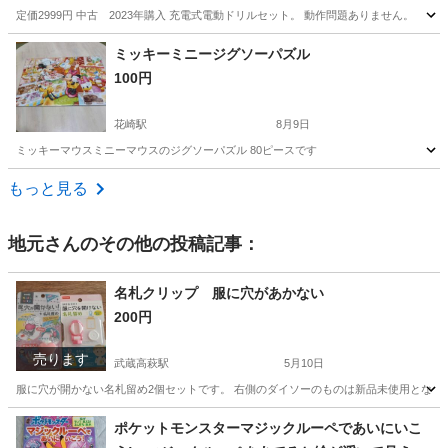
定価2999円 中古 2023年購入 充電式電動ドリルセット。 動作問題ありません。
埼玉
蕨市
蕨駅
ポータブルゲーム
ミッキーミニージグソーパズル
100円
花崎駅
8月9日
ミッキーマウスミニーマウスのジグソーパズル 80ピースです
埼玉
加須市
花崎駅
パズル
ジグソーパズル
もっと見る
地元
さんのその他の投稿記事：
名札クリップ 服に穴があかない
200円
売ります
武蔵高萩駅
5月10日
服に穴が開かない名札留め2個セットです。 右側のダイソーのものは新品未使用となりま
埼玉
日高市
武蔵高萩駅
キッズ用品
埼玉
鶴ヶ島市
ポケットモンスターマジックルーペであいにいこ