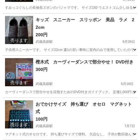
すみっコぐらしの長袖長ズボンのパジャマです。 サイズ150 ウエストゴム少しゆるい感じ
埼玉
日高市
武蔵高萩駅
キッズ用品
すみっコぐらし
キッズ スニーカー スリッポン 美品 ラメ 2
2cm
200円
売ります
武蔵高萩駅
6月26日
子供用スニーカーです。 サイズ22cm 週1の習い事時に室内のみで使用していたので美
埼玉
日高市
武蔵高萩駅
キッズ用品
キッズ
樫木式 カーヴィーダンスで部分やせ！ DVD付き
300円
売ります
武蔵高萩駅
5月18日
カーヴィーダンスで部分やせを目指すためのDVD付きガイドブック。 定価1,000円 ほぼ未
埼玉
日高市
武蔵高萩駅
その他
DVD
おでかけサイズ 持ち運び オセロ マグネット
式
100円
売ります
武蔵高萩駅
7月7日
マグネット式のオセロです。 持ち運びサイズで便利。 欠品なし。 子供が数回遊んで