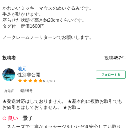
かわいいミッキーマウスのぬいぐるみです。

手足が動かせます。

座らせた状態で高さ約20cmくらいです。

タグ付　定価1600円

ノークレームノーリターンでお願いします。
投稿者
投稿
457
件
地元
性別非公開
フォローする
5.0
(
361
)
身分証
電話番号
★発送対応はしておりません。 ★基本的に複数お取引でも
お値引きはしておりません。 ★お取...
良い
景子
スムーズで丁寧なメッセージをいただき安心してお取り