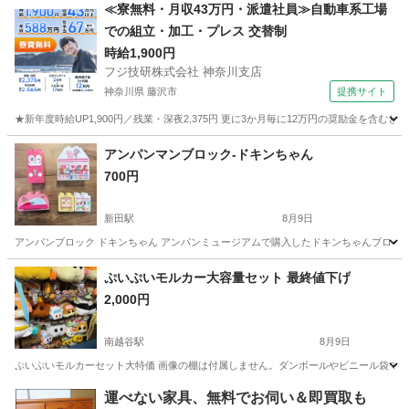
埼玉
草加市
新田駅
おもちゃ
アンパン
≪寮無料・月収43万円・派遣社員≫自動車系工場
での組立・加工・プレス 交替制
時給1,900円
フジ技研株式会社 神奈川支店
神奈川県 藤沢市
提携サイト
★新年度時給UP1,900円／残業・深夜2,375円 更に3か月毎に12万円の奨励金を含む
神奈川
藤沢市
その他
アンパンマンブロック-ドキンちゃん
700円
新田駅
8月9日
アンパンブロック ドキンちゃん アンパンミュージアムで購入したドキンちゃんブロック
埼玉
草加市
新田駅
おもちゃ
ぷいぷいモルカー大容量セット 最終値下げ
2,000円
南越谷駅
8月9日
ぷいぷいモルカーセット大特価 画像の棚は付属しません。ダンボールやビニール袋でま
埼玉
越谷市
南越谷駅
おもちゃ
運べない家具、無料でお伺い＆即買取も