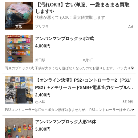
埼玉
草加市
新田駅
おもちゃ
アンパンマン
【汚れOK‼️】古い洋服、一袋まるまる買取
します✨
状態が悪くてもOK！最大限買取します
プリフラ
Ad
アンパンマンブロックラボ1式
4,000円
新田駅
8月9日
写真のブロック1式 子供が大きくなり遊ばなくなったのでお譲りします。 バラ売り不可
埼玉
草加市
新田駅
おもちゃ
アンパン
【オンライン決済】PS2+コントローラー2（PS1/
PS2）+メモリーカード8MB+電源/出力ケーブル/P
SPアダプター/取扱説明書+ソフト数点
2,400円
志木駅
8月9日
PS2コントローラーは◯✕△ボタンほぼ効きませんが、 PS1コントローラーは全ての
埼玉
さいたま市
志木駅
テレビゲーム
アンパンマンブロック人形16体
3,000円