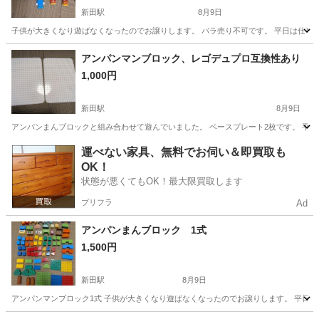
新田駅
8月9日
子供が大きくなり遊ばなくなったのでお譲りします。 バラ売り不可です。 平日は仕事
埼玉
草加市
新田駅
おもちゃ
アンパン
アンパンマンブロック、レゴデュプロ互換性あり
1,000円
新田駅
8月9日
アンパンまんブロックと組み合わせて遊んでいました。 ベースプレート2枚です。 平
埼玉
草加市
新田駅
おもちゃ
アンパン
運べない家具、無料でお伺い＆即買取も
OK！
状態が悪くてもOK！最大限買取します
プリフラ
Ad
アンパンまんブロック 1式
1,500円
新田駅
8月9日
アンパンマンブロック1式 子供が大きくなり遊ばなくなったのでお譲りします。 平日