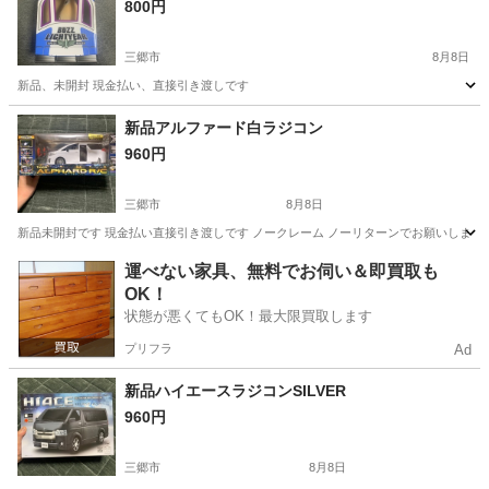
800円
三郷市
8月8日
新品、未開封 現金払い、直接引き渡しです
埼玉
三郷市
おもちゃ
新品アルファード白ラジコン
960円
三郷市
8月8日
新品未開封です 現金払い直接引き渡しです ノークレーム ノーリターンでお願いします
埼玉
三郷市
ラジコン
新品
運べない家具、無料でお伺い＆即買取も
OK！
状態が悪くてもOK！最大限買取します
プリフラ
Ad
新品ハイエースラジコンSILVER
960円
三郷市
8月8日