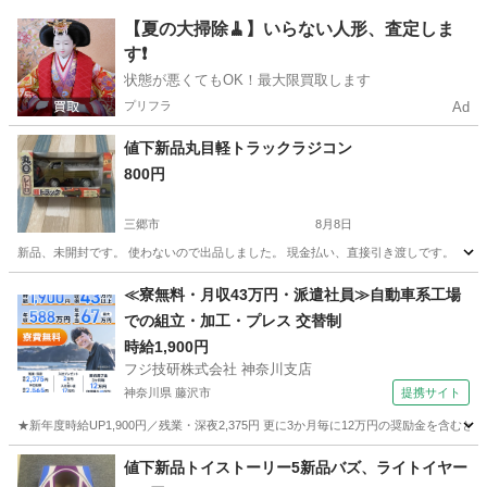
埼玉
三郷市
ラジコン
軽トラック
【夏の大掃除🧹】いらない人形、査定しま
す❗️
状態が悪くてもOK！最大限買取します
プリフラ
Ad
値下新品丸目軽トラックラジコン
800円
三郷市
8月8日
新品、未開封です。 使わないので出品しました。 現金払い、直接引き渡しです。
埼玉
三郷市
ラジコン
軽トラック
≪寮無料・月収43万円・派遣社員≫自動車系工場
での組立・加工・プレス 交替制
時給1,900円
フジ技研株式会社 神奈川支店
神奈川県 藤沢市
提携サイト
★新年度時給UP1,900円／残業・深夜2,375円 更に3か月毎に12万円の奨励金を含む
神奈川
藤沢市
その他
値下新品トイストーリー5新品バズ、ライトイヤー