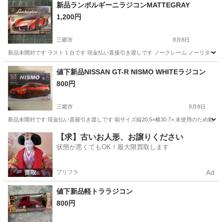
新品ランボルギーニラジコンMATTEGRAY
1,200円
三郷市
8月8日
新品未開封です ラスト１台です 現金払い直接引き渡しです ノークレーム ノーリター
埼玉
三郷市
ラジコン
ランボルギーニ
値下新品NISSAN GT-R NISMO WHITEラジコン
800円
三郷市
8月8日
新品未開封です 現金払い直接引き渡しです 箱サイズ縦20,5×横30.7× 未使用のため
埼玉
三郷市
ラジコン
【求】古いお人形、お譲りください
状態が悪くてもOK！最大限買取します
プリフラ
Ad
値下新品軽トララジコン
800円