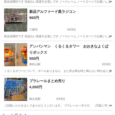
新品未開封です 現金払い直接引き渡しです ノークレーム ノーリターンでお願いします
埼玉
三郷市
ラジコン
新品
新品アルファード黒ラジコン
960円
三郷市
8月8日
新品未開封です 現金払い直接引き渡しです ノークレーム ノーリターンでお願いします
埼玉
三郷市
ラジコン
新品
アンパンマン くるくるタワー おおきなよくば
りボックス
500円
東松山駅
8月8日
くるくるタワーについて、ボールありません、また音は鳴る時と鳴らない時があります
埼玉
東松山市
東松山駅
おもちゃ
プラレールまとめ売り
4,000円
南古谷駅
8月8日
ご回覧いただきましてありがとうございます。 プラレール一式です。 （写真に写って
埼玉
川越市
南古谷駅
その他