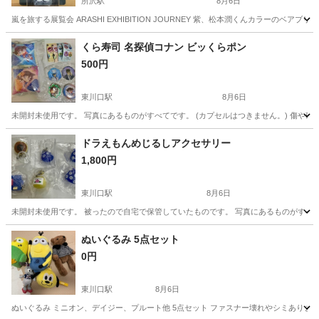
所沢駅
8月6日
嵐を旅する展覧会 ARASHI EXHIBITION JOURNEY 紫、松本潤くんカラー
埼玉
所沢市
所沢駅
おもちゃ
くら寿司 名探偵コナン ビッくらポン
500円
東川口駅
8月6日
未開封未使用です。 写真にあるものがすべてです。 (カプセルはつきません。) 傷や破
埼玉
越谷市
東川口駅
パズル
ビッくらポン
ドラえもんめじるしアクセサリー
1,800円
東川口駅
8月6日
未開封未使用です。 被ったので自宅で保管していたものです。 写真にあるものがすべてで
埼玉
越谷市
東川口駅
フィギュア
ぬいぐるみ 5点セット
0円
東川口駅
8月6日
ぬいぐるみ ミニオン、デイジー、プルート他 5点セット ファスナー壊れやシミありま