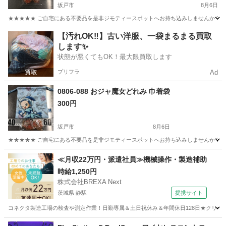
坂戸市
8月6日
★★★★★ ご自宅にある不要品を是非ジモティースポットへお持ち込みしませんか？ 家
埼玉
坂戸市
おもちゃ
スポット
【汚れOK‼️】古い洋服、一袋まるまる買取
します✨
状態が悪くてもOK！最大限買取します
プリフラ
Ad
0806-088 おジャ魔女どれみ 巾着袋
300円
坂戸市
8月6日
★★★★★ ご自宅にある不要品を是非ジモティースポットへお持ち込みしませんか？ 家
埼玉
坂戸市
おもちゃ
スポット
≪月収22万円・派遣社員≫機械操作・製造補助
時給1,250円
株式会社BREXA Next
茨城県 静駅
提携サイト
コネクタ製造工場の検査や測定作業！日勤専属＆土日祝休み＆年間休日128日★クリーン
茨城
常陸大宮市
静駅
その他