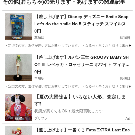
その他(おもちゃ)の売ります・あげますの関連記事
【差し上げます】Disney ディズニー Smile Snap
Let's do the smile No.5 スティッチ スマイルスナ
ップ スティッチ ウクレレ
0円
草加駅
8月6日
・定型文の方、返信が遅い方はお断りしています。 ・なるべく早くお引取りに来れる方に
埼玉
草加市
草加駅
フィギュア
【差し上げます】ルパン三世 GROOVY BABY SH
OT Ⅲ レベッカ・ロッセリーニ ホワイト フィギュ
ア
0円
草加駅
8月6日
・定型文の方、返信が遅い方はお断りしています。 ・なるべく早くお引取りに来れる方にお
埼玉
草加市
草加駅
フィギュア
【夏の大掃除🧹】いらない人形、査定しま
す❗️
状態が悪くてもOK！最大限買取します
プリフラ
Ad
【差し上げます】一番くじ Fate/EXTRA Last Enc