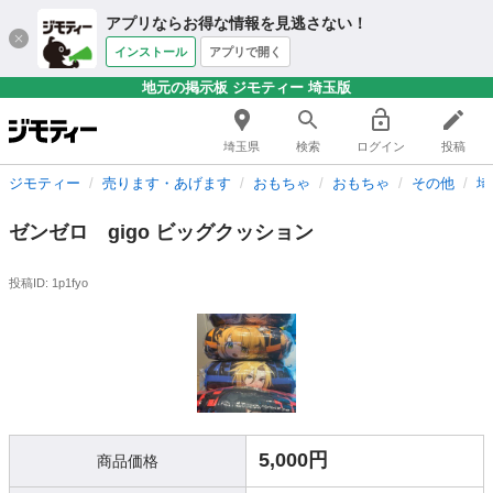
アプリならお得な情報を見逃さない！
インストール
アプリで開く
地元の掲示板 ジモティー 埼玉版
埼玉県
検索
ログイン
投稿
ジモティー
売ります・あげます
おもちゃ
おもちゃ
その他
埼
ゼンゼロ gigo ビッグクッション
投稿ID: 1p1fyo
5,000円
商品価格