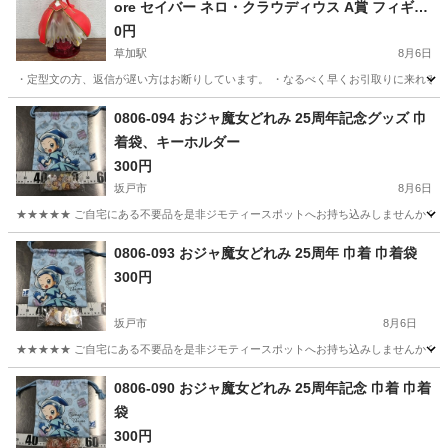
ore セイバー ネロ・クラウディウス A賞 フィギュ
ア
0円
草加駅
8月6日
・定型文の方、返信が遅い方はお断りしています。 ・なるべく早くお引取りに来れる方にお
埼玉
草加市
草加駅
フィギュア
0806-094 おジャ魔女どれみ 25周年記念グッズ 巾
着袋、キーホルダー
300円
坂戸市
8月6日
★★★★★ ご自宅にある不要品を是非ジモティースポットへお持ち込みしませんか？ 家
埼玉
坂戸市
おもちゃ
スポット
0806-093 おジャ魔女どれみ 25周年 巾着 巾着袋
300円
坂戸市
8月6日
★★★★★ ご自宅にある不要品を是非ジモティースポットへお持ち込みしませんか？ 家
埼玉
坂戸市
おもちゃ
スポット
0806-090 おジャ魔女どれみ 25周年記念 巾着 巾着
袋
300円