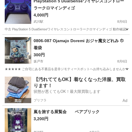
PlayStation 5 DualSenseワイヤレスコントロー
ラークロマインディゴ
4,000円
武川駅
8月6日
中古 PlayStation 5 DualSenseワイヤレスコントローラークロマインディゴ 動作
埼玉
深谷市
武川駅
テレビゲーム
0806-087 Ojamajo Doremi おジャ魔女どれみ 巾
着袋
300円
坂戸市
8月6日
★★★★★ ご自宅にある不要品を是非ジモティースポットへお持ち込みしませんか？ 家
埼玉
坂戸市
おもちゃ
スポット
【汚れててもOK】着なくなった洋服、買取
ります！
状態が悪くてもOK！最大限買取します
プリフラ
Ad
嵐を旅する展覧会 ベアブリック
3,200円