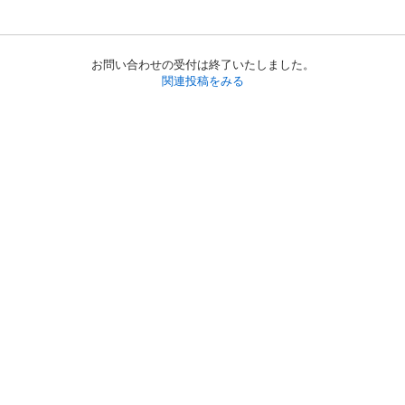
お問い合わせの受付は終了いたしました。
関連投稿をみる
初めての方へ
利用規約
プライバシーポリシー
プライバシー・ステートメント
健全化に資する運用方針
お問い合わせ
運営会社
サイトマップ
ご利用ガイド
フリーワードで探す
PC版で表示
都道府県選択
特定商取引法の表示
利用者情報の外部送信について