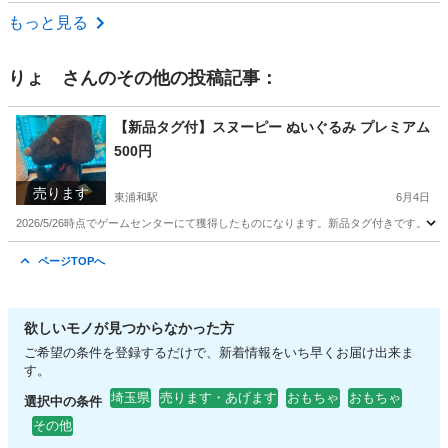
埼玉
川口市
東川口駅
おもちゃ
セット
もっと見る
りょ
さんのその他の投稿記事：
【新品タグ付】スヌーピー ぬいぐるみ プレミアム
500円
売ります
東浦和駅
6月4日
2026/5/26時点でゲームセンターにて獲得したものになります。新品タグ付きです。
埼玉
さいたま市
東浦和駅
おもちゃ
スヌーピー
ページTOPへ
欲しいモノが見つからなかった方
ご希望の条件を登録するだけで、新着情報をいち早くお届け出来ま
す。
埼玉県
売ります・あげます
おもちゃ
おもちゃ
選択中の条件
その他