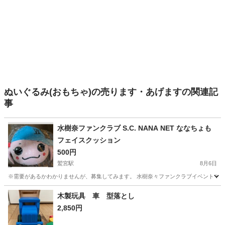
ぬいぐるみ(おもちゃ)の売ります・あげますの関連記
事
水樹奈ファンクラブ S.C. NANA NET ななちょも
フェイスクッション
500円
鷲宮駅
8月6日
※需要があるかわかりませんが、募集してみます。 水樹奈々ファンクラブイベントで購
埼玉
久喜市
鷲宮駅
おもちゃ
木製玩具 車 型落とし
2,850円