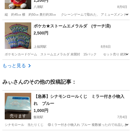
1,200円
八潮駅
8月6日
縦 約45㎝ 横 約50㎝ 奥行約30㎝ クレーンゲームで取れた、 アミューズメン
埼玉
八潮市
八潮駅
おもちゃ
ポチャッコ
ポケカ★ストームエメラルダ (サーチ済)
2,500円
上福岡駅
8月6日
ポケモンカードゲーム ストームエメラルダ 未開封 15パック セット売り 絶対とは言
埼玉
ふじみ野市
上福岡駅
カードゲーム
ポケカ
もっと見る
みぃ
さんのその他の投稿記事：
【急募】シナモンロールくじ ミラー付き小物入
れ ブルー
1,000円
売ります
飯能駅
7月4日
シナモロール 当たりくじ ⑩ミラー付き小物入れ ブルー 複数被ったので出品します 