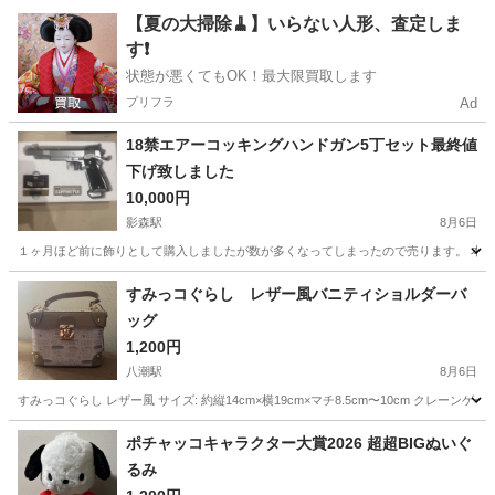
埼玉
さいたま市
武蔵浦和駅
テレビゲーム
【夏の大掃除🧹】いらない人形、査定しま
す❗️
ニンテンドースイッチ
状態が悪くてもOK！最大限買取します
プリフラ
Ad
18禁エアーコッキングハンドガン5丁セット最終値
下げ致しました
10,000円
影森駅
8月6日
１ヶ月ほど前に飾りとして購入しましたが数が多くなってしまったので売ります。 本
埼玉
秩父市
影森駅
模型、プラモデル
セット
すみっコぐらし レザー風バニティショルダーバ
ッグ
1,200円
八潮駅
8月6日
すみっコぐらし レザー風 サイズ: 約縦14cm×横19cm×マチ8.5cm〜10cm ク
埼玉
八潮市
八潮駅
おもちゃ
ポチャッコキャラクター大賞2026 超超BIGぬいぐ
るみ