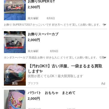
お飾りSUPERＧТ
2,500円
南大塚駅
8月6日
お飾り SUPERＧТ2017 かっこいいです 好き方へ どうぞ 宜しくお願い致します。 引
埼玉
川越市
南大塚駅
模型、プラモデル
お飾りスーパーカブ
2,000円
南大塚駅
8月6日
ホンダスーパーカブ 完成品 お飾り 好きな人に どうぞ 宜しくお願い致します。 引取は自
埼玉
川越市
南大塚駅
模型、プラモデル
【汚れOK‼️】古い洋服、一袋まるまる買取
します✨
状態が悪くてもOK！最大限買取します
プリフラ
Ad
パウパト おもちゃ まとめて
2,000円