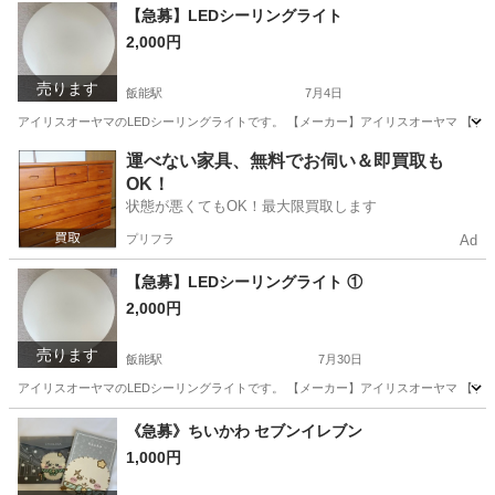
埼玉
飯能市
飯能駅
バッグ
シナモロール
【急募】LEDシーリングライト
2,000円
売ります
飯能駅
7月4日
アイリスオーヤマのLEDシーリングライトです。 【メーカー】アイリスオーヤマ 【ブランド】EC
埼玉
飯能市
飯能駅
照明器具
シーリングライト
運べない家具、無料でお伺い＆即買取も
OK！
状態が悪くてもOK！最大限買取します
プリフラ
Ad
【急募】LEDシーリングライト ①
2,000円
売ります
飯能駅
7月30日
アイリスオーヤマのLEDシーリングライトです。 【メーカー】アイリスオーヤマ 【ブランド】EC
埼玉
飯能市
飯能駅
照明器具
シーリングライト
《急募》ちいかわ セブンイレブン
1,000円