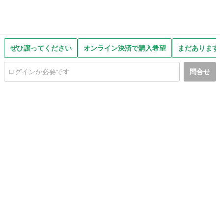
ぜひ譲ってください
オンライン決済で購入希望
まだあります
問合せ
初めての方へ
利用規約
プライバシーポリシー
プライバシー・ステートメント
健全化に資する運用方針
お問い合わせ
運営会社
サイトマップ
ご利用ガイド
フリーワードで探す
PC版で表示
都道府県選択