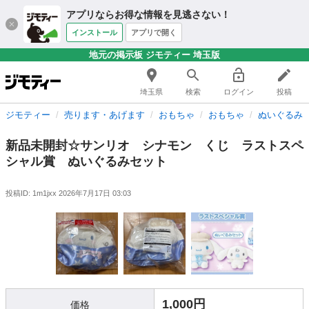
アプリならお得な情報を見逃さない！
インストール
アプリで開く
地元の掲示板 ジモティー 埼玉版
埼玉県
検索
ログイン
投稿
ジモティー
売ります・あげます
おもちゃ
おもちゃ
ぬいぐるみ
新品未開封☆サンリオ シナモン くじ ラストスペ
シャル賞 ぬいぐるみセット
投稿ID: 1m1jxx
2026年7月17日 03:03
1,000円
価格