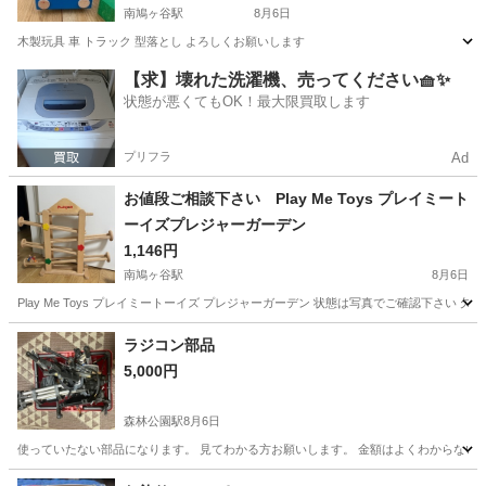
南鳩ヶ谷駅
8月6日
木製玩具 車 トラック 型落とし よろしくお願いします
埼玉
川口市
南鳩ヶ谷駅
おもちゃ
玩具
【求】壊れた洗濯機、売ってください🧺✨
状態が悪くてもOK！最大限買取します
プリフラ
Ad
お値段ご相談下さい Play Me Toys プレイミート
ーイズプレジャーガーデン
1,146円
南鳩ヶ谷駅
8月6日
Play Me Toys プレイミートーイズ プレジャーガーデン 状態は写真でご確認下さい 
埼玉
川口市
南鳩ヶ谷駅
その他
ラジコン部品
5,000円
森林公園駅
8月6日
使っていたない部品になります。 見てわかる方お願いします。 金額はよくわからないの
埼玉
東松山市
森林公園駅
ラジコン