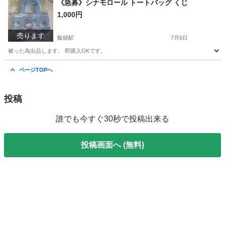
《急募》シナモロール トートバッグ くじ
1,000円
売ります
飯能駅
7月6日
被った為出品します。 即購入OKです。
埼玉
飯能市
飯能駅
バッグ
ページTOPへ
投稿
誰でも今すぐ30秒で投稿出来る
投稿画面へ (無料)