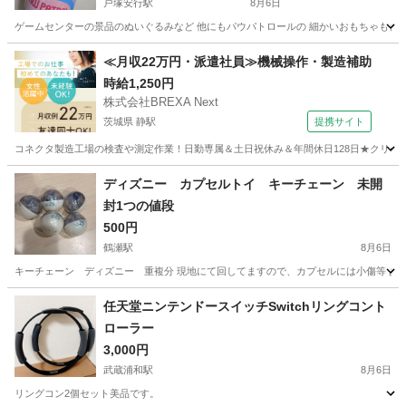
戸塚安行駅
8月6日
ゲームセンターの景品のぬいぐるみなど 他にもパウパトロールの 細かいおもちゃもまと
埼玉
川口市
戸塚安行駅
おもちゃ
パウパト
≪月収22万円・派遣社員≫機械操作・製造補助
時給1,250円
株式会社BREXA Next
茨城県 静駅
提携サイト
コネクタ製造工場の検査や測定作業！日勤専属＆土日祝休み＆年間休日128日★クリーン
茨城
常陸大宮市
静駅
その他
ディズニー カプセルトイ キーチェーン 未開
封1つの値段
500円
鶴瀬駅
8月6日
キーチェーン ディズニー 重複分 現地にて回してますので、カプセルには小傷等 ある
埼玉
入間郡
鶴瀬駅
おもちゃ
任天堂ニンテンドースイッチSwitchリングコント
ローラー
3,000円
武蔵浦和駅
8月6日
リングコン2個セット美品です。