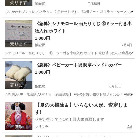
売ります
飯能駅
7月30日
ちいかわセブンイレブン ラッコ ２点セットです。 ◎A5ノート ◎フラットケース ち
埼玉
飯能市
飯能駅
その他
ちい
《急募》シナモロール 当たりくじ ⑩ミラー付き小
物入れ ホワイト
1,000円
売ります
飯能駅
7月4日
シナモロール 当たりくじ ⑩ミラー付き小物入れ ホワイト 複数被ったので出品します
埼玉
飯能市
飯能駅
バッグ
当たりくじ
《急募》ベビーカー手袋 防寒ハンドルカバー
1,000円
売ります
飯能駅
6月16日
☆即購入OK・無言購入OK！☆ 【商品説明】 ■冬のお買い物やお散歩も安心！ ■極暖ベ
埼玉
飯能市
飯能駅
ベビー用品
ベビーカー
【夏の大掃除🧹】いらない人形、査定しま
す❗️
状態が悪くてもOK！最大限買取します
プリフラ
Ad