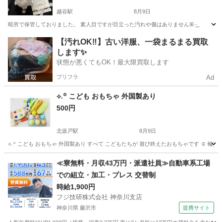
越谷駅
8月9日
暗所で保管しておりました。 素人目ですが目立った汚れや傷はありませんꕤ︎︎·͜·
埼玉
越谷市
越谷駅
おもちゃ
ちい
【汚れOK‼️】古い洋服、一袋まるまる買取
します✨
状態が悪くてもOK！最大限買取します
プリフラ
Ad
⟡.꙳ こども おもちゃ 外国製あり
500円
北坂戸駅
8月9日
⟡.꙳ こども おもちゃ 外国製あり すべて こどもたちが 遊び終えたおもちゃです ☺︎ 輪投げ
埼玉
坂戸市
北坂戸駅
おもちゃ
外国製
≪寮無料・月収43万円・派遣社員≫自動車系工場
での組立・加工・プレス 交替制
時給1,900円
フジ技研株式会社 神奈川支店
神奈川県 藤沢市
提携サイト