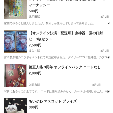
ィーナッシー
500円
北戸田駅
8月9日
家族でやろうと購入しましたが、数回しか使用せずしまってありました。
埼玉
戸田市
北戸田駅
パズル
大人
【オンライン決済・配送可】虫神器 蚕の口封
じ 3枚セット
7,500円
波久礼駅
8月9日
富岡製糸場のコラボイベントにて限定配布された、ダイソーTCG『蟲神器』のプロモー
埼玉
秩父郡
波久礼駅
カードゲーム
アート
第五人格 3周年 オフラインパック コードなし
2,000円
入間市駅
8月9日
写真にあるものが全てです。 コードは使用済みのため、カードは付属しません。 特
埼玉
入間市
入間市駅
その他
ちいかわ マスコット プライズ
300円