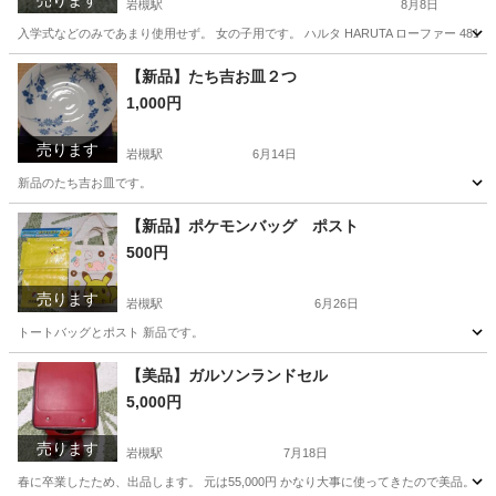
売ります
岩槻駅
8月8日
入学式などのみであまり使用せず。 女の子用です。 ハルタ HARUTA ローファー 4814 
埼玉
さいたま市
岩槻駅
靴
ハルタ
【新品】たち吉お皿２つ
1,000円
売ります
岩槻駅
6月14日
新品のたち吉お皿です。
埼玉
さいたま市
岩槻駅
食器
たち吉
【新品】ポケモンバッグ ポスト
500円
売ります
岩槻駅
6月26日
トートバッグとポスト 新品です。
埼玉
さいたま市
岩槻駅
バッグ
ポスト
【美品】ガルソンランドセル
5,000円
売ります
岩槻駅
7月18日
春に卒業したため、出品します。 元は55,000円 かなり大事に使ってきたので美品。 