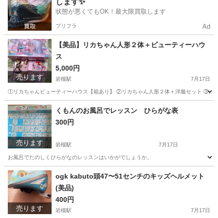
します✨
状態が悪くてもOK！最大限買取します
プリフラ
Ad
【美品】リカちゃん人形２体＋ビューティーハウ
ス
5,000円
売ります
岩槻駅
7月17日
①リカちゃんビューティーハウス【箱あり】 ②リカちゃん人形２体＋洋服セット ③お
埼玉
さいたま市
岩槻駅
フィギュア
リカちゃん
くもんのお風呂でレッスン ひらがな表
300円
売ります
岩槻駅
7月17日
お風呂でたのしくひらがなのレッスンはいかがでしょうか。
埼玉
さいたま市
岩槻駅
その他
ひらがな
ogk kabuto頭47〜51センチのキッズヘルメット
(美品)
400円
売ります
岩槻駅
7月17日