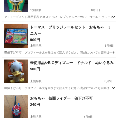
北朝霞駅
8月9日
アミューズメント専用景品 ネオステラ枠 レプリカレバーvol.2 ゴールド クレーン
埼玉
朝霞市
北朝霞駅
模型、プラモデル
クレーンゲーム
トーマス ブリッジレールセット おもちゃ ミ
ニカー
960円
上熊谷駅
8月9日
🟥値下げ不可 プロフィール文を最後まで読んでください 商品についても質問は一切受け
埼玉
熊谷市
上熊谷駅
その他
ブリッジ
未使用品✨BIGディズニー ドナルド ぬいぐるみ
500円
上熊谷駅
8月9日
🟥値下げ不可 プロフィール文を最後まで読んでください 商品についても質問は一切受け
埼玉
熊谷市
上熊谷駅
おもちゃ
ドナルド
おもちゃ 仮面ライダー 値下げ不可
240円
上熊谷駅
8月9日