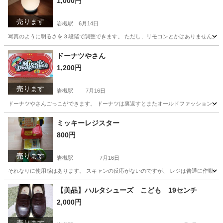
1,000円
売ります
岩槻駅
6月14日
写真のように明るさを３段階で調整できます。 ただし、リモコンとかはありません。 
埼玉
さいたま市
岩槻駅
生活家電
電球
ドーナツやさん
1,200円
売ります
岩槻駅
7月16日
ドーナツやさんごっこができます。 ドーナツは裏返すとまたオールドファッション、コ
埼玉
さいたま市
岩槻駅
おもちゃ
さん
ミッキーレジスター
800円
売ります
岩槻駅
7月16日
それなりに使用感はあります。 スキャンの反応がないのですが、 レジは普通に作動し
埼玉
さいたま市
岩槻駅
おもちゃ
レジスター
【美品】ハルタシューズ こども 19センチ
2,000円