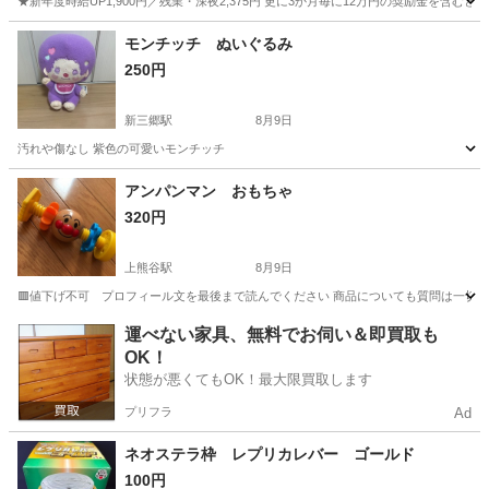
★新年度時給UP1,900円／残業・深夜2,375円 更に3か月毎に12万円の奨励金を含む
神奈川
藤沢市
その他
モンチッチ ぬいぐるみ
250円
新三郷駅
8月9日
汚れや傷なし 紫色の可愛いモンチッチ
埼玉
三郷市
新三郷駅
おもちゃ
モンチッチ
アンパンマン おもちゃ
320円
上熊谷駅
8月9日
🟥値下げ不可 プロフィール文を最後まで読んでください 商品についても質問は一切受け
埼玉
熊谷市
上熊谷駅
おもちゃ
アンパンマン
運べない家具、無料でお伺い＆即買取も
OK！
状態が悪くてもOK！最大限買取します
プリフラ
Ad
ネオステラ枠 レプリカレバー ゴールド
100円