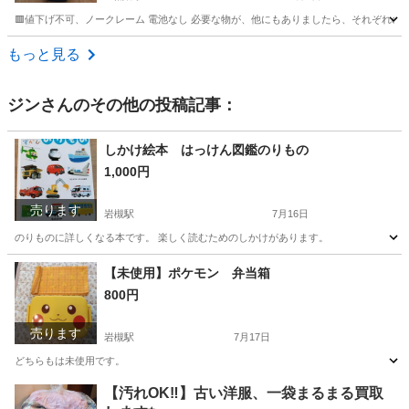
🟥値下げ不可、ノークレーム 電池なし 必要な物が、他にもありましたら、それぞれのペ
埼玉
熊谷市
上熊谷駅
おもちゃ
仮面ライダー
もっと見る
ジン
さんのその他の投稿記事：
しかけ絵本 はっけん図鑑のりもの
1,000円
売ります
岩槻駅
7月16日
のりものに詳しくなる本です。 楽しく読むためのしかけがあります。
埼玉
さいたま市
岩槻駅
パズル
のりもの
【未使用】ポケモン 弁当箱
800円
売ります
岩槻駅
7月17日
どちらもは未使用です。
埼玉
さいたま市
岩槻駅
食器
弁当箱
【汚れOK‼️】古い洋服、一袋まるまる買取