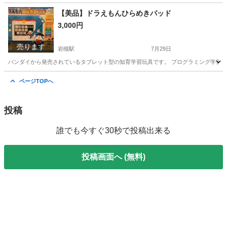
埼玉
さいたま市
岩槻駅
キッズ用品
【美品】ドラえもんひらめきパッド
3,000円
売ります
岩槻駅
7月29日
バンダイから発売されているタブレット型の知育学習玩具です。 プログラミング学習、カメ
埼玉
さいたま市
岩槻駅
その他
ドラえもん
ページTOPへ
投稿
誰でも今すぐ30秒で投稿出来る
投稿画面へ (無料)