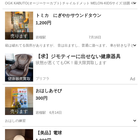
OGK KABUTO(オージーケーカブト) チャイルドメット MELON-KIDSサイズ:頭囲 4
埼玉
さいたま市
岩槻駅
キッズ用品
キッズヘルメット
トミカ にぎやかサウンドタウン
1,200円
売ります
岩槻駅
7月16日
箱は破れてる箇所がありますが、 音は出ますし、普通に遊べます。 車が好きな子ども
埼玉
さいたま市
岩槻駅
おもちゃ
子ども
【求】ジモティーに出せない健康器具
状態が悪くてもOK！最大限買取します
プリフラ
Ad
おはしあそび
300円
売ります
岩槻駅
6月14日
おはしの練習
埼玉
さいたま市
岩槻駅
ベビー用品
【美品】電球