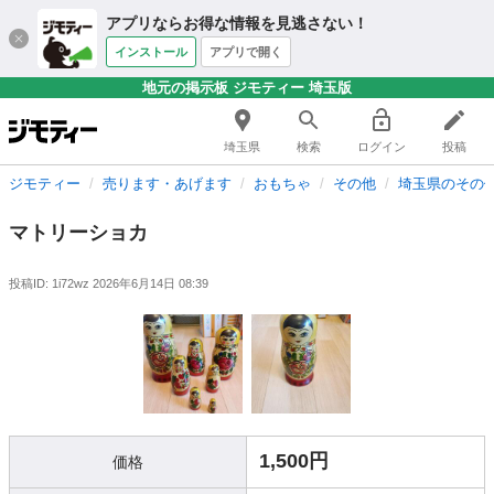
アプリならお得な情報を見逃さない！
インストール
アプリで開く
地元の掲示板 ジモティー 埼玉版
埼玉県
検索
ログイン
投稿
ジモティー
売ります・あげます
おもちゃ
その他
埼玉県のその
マトリーショカ
投稿ID: 1i72wz
2026年6月14日 08:39
1,500円
価格