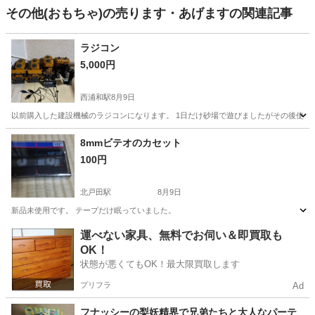
その他(おもちゃ)の売ります・あげますの関連記事
ラジコン
5,000円
西浦和駅
8月9日
以前購入した建設機械のラジコンになります。 1日だけ砂場で遊びましたがその後使わな
埼玉
さいたま市
西浦和駅
ラジコン
建設機械
8mmビテオのカセット
100円
北戸田駅
8月9日
新品未使用です。 テープだけ眠っていました。
埼玉
さいたま市
北戸田駅
ミニカー
カセット
運べない家具、無料でお伺い＆即買取も
OK！
状態が悪くてもOK！最大限買取します
プリフラ
Ad
フナッシーの梨妖精界で兄弟たちと大人なパーテ