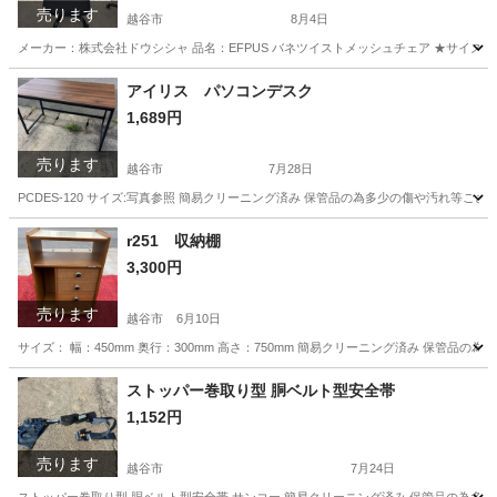
売ります
越谷市
8月4日
メーカー：株式会社ドウシシャ 品名：EFPUS バネツイストメッシュチェア ★サイズ★ 外形寸法：H12
埼玉
越谷市
椅子
杉戸町
アイリス パソコンデスク
1,689円
売ります
越谷市
7月28日
PCDES-120 サイズ:写真参照 簡易クリーニング済み 保管品の為多少の傷や汚れ等
埼玉
越谷市
オフィス用家具
アイリス
r251 収納棚
3,300円
売ります
越谷市
6月10日
サイズ： 幅：450mm 奥行：300mm 高さ：750mm 簡易クリーニング済み 保管
埼玉
越谷市
収納家具
杉戸町
ストッパー巻取り型 胴ベルト型安全帯
1,152円
売ります
越谷市
7月24日