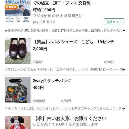
での組立・加工・プレス 交替制
時給1,900円
フジ技研株式会社 神奈川支店
神奈川県 藤沢市
提携サイト
★新年度時給UP1,900円／残業・深夜2,375円 更に3か月毎に12万円の奨励金を含む
神奈川
藤沢市
その他
【美品】ハルタシューズ こども 19センチ
2,000円
岩槻駅
8月8日
入学式などのみであまり使用せず。 女の子用です。 ハルタ HARUTA ローファー 4814 
埼玉
さいたま市
岩槻駅
靴
ハルタ
2wayクラッチバッグ
400円
新所沢駅
8月8日
ベルトをつければ肩から掛けられます。ポケット内側にチャック付きがふたつ、チャック
埼玉
所沢市
新所沢駅
バッグ
クラッチバッグ
【求】古いお人形、お譲りください
状態が悪くてもOK！最大限買取します