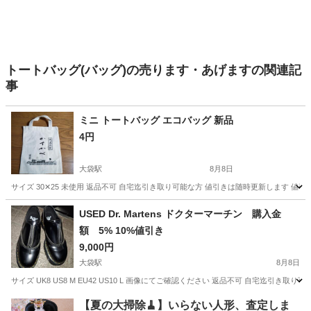
トートバッグ(バッグ)の売ります・あげますの関連記
事
ミニ トートバッグ エコバッグ 新品
4円
大袋駅
8月8日
サイズ 30✕25 未使用 返品不可 自宅迄引き取り可能な方 値引きは随時更新します 値
埼玉
越谷市
大袋駅
バッグ
エコバッグ
USED Dr. Martens ドクターマーチン 購入金
額 5% 10%値引き
9,000円
大袋駅
8月8日
サイズ UK8 US8 M EU42 US10 L 画像にてご確認ください 返品不可 自宅迄
埼玉
越谷市
大袋駅
靴
ドクターマーチン
【夏の大掃除🧹】いらない人形、査定しま