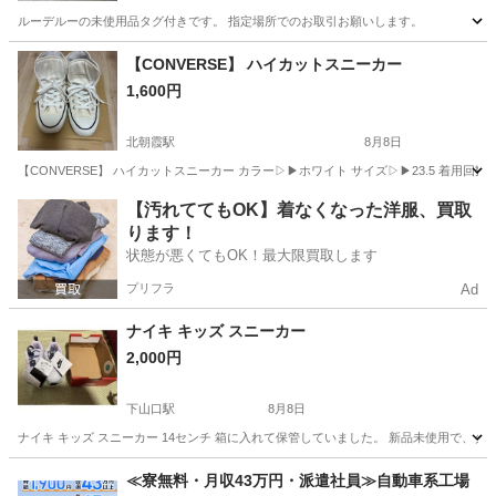
ルーデルーの未使用品タグ付きです。 指定場所でのお取引お願いします。
埼玉
さいたま市
バッグ
チェーン
【CONVERSE】 ハイカットスニーカー
1,600円
北朝霞駅
8月8日
【CONVERSE】 ハイカットスニーカー カラー▷▶ホワイト サイズ▷▶23.5 着
埼玉
朝霞市
北朝霞駅
靴
【汚れててもOK】着なくなった洋服、買取
ります！
状態が悪くてもOK！最大限買取します
プリフラ
Ad
ナイキ キッズ スニーカー
2,000円
下山口駅
8月8日
ナイキ キッズ スニーカー 14センチ 箱に入れて保管していました。 新品未使用で、タグ付きで
埼玉
所沢市
下山口駅
靴
≪寮無料・月収43万円・派遣社員≫自動車系工場