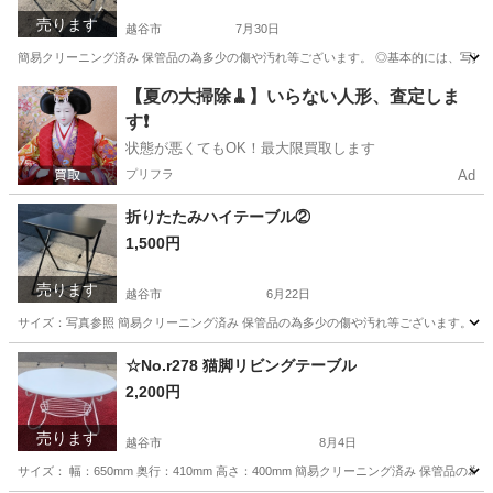
売ります
越谷市
7月30日
簡易クリーニング済み 保管品の為多少の傷や汚れ等ございます。 ◎基本的には、写真で
埼玉
越谷市
テーブル
【夏の大掃除🧹】いらない人形、査定しま
す❗️
状態が悪くてもOK！最大限買取します
プリフラ
Ad
折りたたみハイテーブル②
1,500円
売ります
越谷市
6月22日
サイズ：写真参照 簡易クリーニング済み 保管品の為多少の傷や汚れ等ございます。 ◎
埼玉
越谷市
オフィス用家具
杉戸町
☆No.r278 猫脚リビングテーブル
2,200円
売ります
越谷市
8月4日
サイズ： 幅：650mm 奥行：410mm 高さ：400mm 簡易クリーニング済み 保管