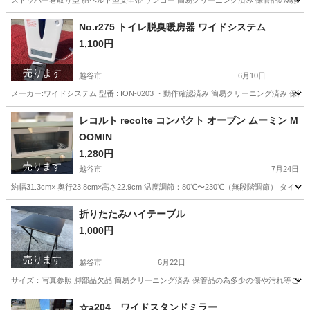
ストッパー巻取り型 胴ベルト型安全帯 サンコー 簡易クリーニング済み 保管品の為多少
埼玉
越谷市
その他
安全帯
No.r275 トイレ脱臭暖房器 ワイドシステム
1,100円
売ります
越谷市
6月10日
メーカー:ワイドシステム 型番 : ION-0203 ・動作確認済み 簡易クリーニング済
埼玉
越谷市
季節、空調家電
システム
レコルト recolte コンパクト オーブン ムーミン M
OOMIN
1,280円
売ります
越谷市
7月24日
約幅31.3cm× 奥行23.8cm×高さ22.9cm 温度調節：80℃〜230℃（無段階調節
埼玉
越谷市
キッチン家電
MOOMIN
折りたたみハイテーブル
1,000円
売ります
越谷市
6月22日
サイズ：写真参照 脚部品欠品 簡易クリーニング済み 保管品の為多少の傷や汚れ等ござ
埼玉
越谷市
オフィス用家具
杉戸町
☆a204 ワイドスタンドミラー