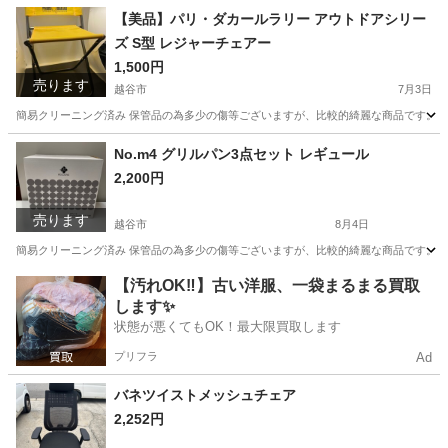
埼玉
越谷市
テーブル
リビング
【美品】パリ・ダカールラリー アウトドアシリー
ズ S型 レジャーチェアー
1,500円
売ります
越谷市
7月3日
簡易クリーニング済み 保管品の為多少の傷等ございますが、比較的綺麗な商品です。 ◎
埼玉
越谷市
椅子
パリ
No.m4 グリルパン3点セット レギュール
2,200円
売ります
越谷市
8月4日
簡易クリーニング済み 保管品の為多少の傷等ございますが、比較的綺麗な商品です。 ◎
埼玉
越谷市
キッチン家電
グリルパン
【汚れOK‼️】古い洋服、一袋まるまる買取
します✨
状態が悪くてもOK！最大限買取します
プリフラ
Ad
バネツイストメッシュチェア
2,252円