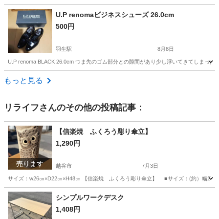
埼玉
川口市
靴
ソックス
U.P renomaビジネスシューズ 26.0cm
500円
羽生駅
8月8日
U.P renoma BLACK 26.0cm つま先のゴム部分との隙間があり少し浮い
埼玉
羽生市
羽生駅
靴
もっと見る
リライフ
さんのその他の投稿記事：
【信楽焼 ふくろう彫り傘立】
1,290円
売ります
越谷市
7月3日
サイズ：w26㎝×D22㎝×H48㎝ 【信楽焼 ふくろう彫り傘立】 ■サイズ：(約）幅27.
埼玉
越谷市
その他
ふくろう
シンプルワークデスク
1,408円