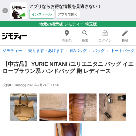
アプリならお得な情報を見逃さない！
インストール
アプリで開く
地元の掲示板 ジモティー 埼玉版
埼玉県
検索
ログイン
投稿
ジモティー
売ります・あげます
靴/バッグ
バッグ
トートバッグ
【中古品】 YURIE NITANI /ユリエニタニ バッグ イエ
ローブラウン系 ハンドバッグ 鞄 レディース
投稿ID: 1mpqgg
2026年7月24日 11:56