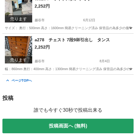
2,252円
売ります
越谷市
6月12日
サイズ： 奥行：500mm 高さ：1600mm 簡易クリーニング済み 保管品の為多少の
埼玉
越谷市
ミラー/鏡
ミラー
a278 チェスト 7段9杯引出し タンス
2,252円
売ります
越谷市
8月4日
幅：860mm 奥行：400mm 高さ：1300mm 簡易クリーニング済み 保管品の為多
埼玉
越谷市
収納家具
チェスト
ページTOPへ
投稿
誰でも今すぐ30秒で投稿出来る
投稿画面へ (無料)