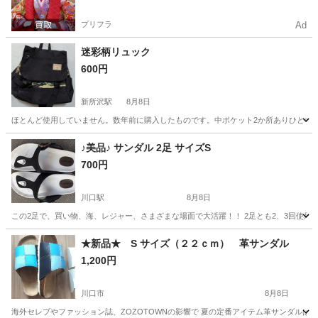
プリフラ
Ad
迷彩柄リュック
600円
新所沢駅
8月8日
ほとんど使用していません。数年前に購入したものです。中ポケット2か所ありひとつはチ
埼玉
所沢市
新所沢駅
バッグ
リュック
♪美品♪ サンダル 2足 サイズS
700円
川口駅
8月8日
この2足で、買い物、海、レジャー、さまざまな場面で大活躍！！ 2足とも2、3回使用し
埼玉
川口市
川口駅
靴
ヒール
★新品★ S サイズ（２２ｃｍ） 革サンダル
1,200円
川口市
8月8日
海外セレブやファッション誌、ZOZOTOWNの影響で 夏の定番アイテム革サンダルはい