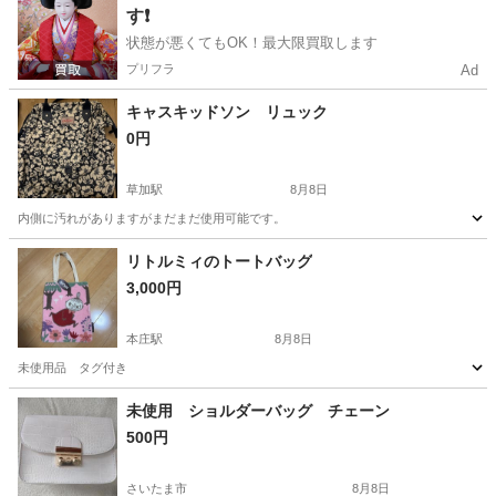
す❗️
状態が悪くてもOK！最大限買取します
プリフラ
Ad
キャスキッドソン リュック
0円
草加駅
8月8日
内側に汚れがありますがまだまだ使用可能です。
埼玉
草加市
草加駅
バッグ
キャスキッドソン
リトルミィのトートバッグ
3,000円
本庄駅
8月8日
未使用品 タグ付き
埼玉
本庄市
本庄駅
バッグ
リトルミィ
未使用 ショルダーバッグ チェーン
500円
さいたま市
8月8日