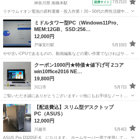
7月21日
提携サイト
神奈川県 南橋本駅
リチウムイオン電池の原料運搬・投入作業！20～50代の男性活躍中★
ワンルーム寮完備！赴任旅費会社負担！年間休日130日★フォークリフ
神奈川
相模原市
南橋本駅
その他
ミドルタワー型PC（Windows11Pro、
ト免許お持ちの方、活躍中！就業先食堂利用可★《神奈川県相模原
MEM:12GB、SSD:256…
市》 人気の工場のお仕事 ◇電...
12,000円
戸塚安行駅
5月10日
やや古いCPUであるものの、動画編集などの重い作業でなければサク
サク動きます。動作も安定しています。 簡易清掃は行っていますが、
埼玉
川口市
戸塚安行駅
デスクトップパソコン
SSD
クーポン1000円★特価★値下げ可 2コア
基本、現状渡しになります。 初期動作確認まで保証（返品受付）しま
win10ffice2016 NE…
す。 本体、電源ケーブル ...
19,800円
川口市
5月7日
ご覧いただき誠にありがとうございます♪ ☆他にもお手頃なノートパ
ソコンを多数出品しております。ぜひご覧下さい！ ☆サポート充実！
埼玉
川口市
デスクトップパソコン
無線
【配送費込】スリム型デスクトップ
初心者にも安心！ ☆カスタマイズ(HDD、メモリ増設等)可能！
PC（ASUS）
☆window7へ変更無料...
12,000円
川越市
5月4日
ASUS Pro D320SF-K になります。 ホームサーバー用で使用してい