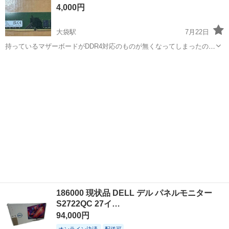
4,000円
電子部品製造倉庫内の事務...
大袋駅
7月22日
持っているマザーボードがDDR4対応のものが無くなってしまったの
で。常識範囲内値下げはOKです。 先月動作は確認してます。ゲーミ
埼玉
越谷市
大袋駅
デスクトップパソコン
DDR4
ングPCにもギリ1枚でいけるし、最悪もう1枚同じのを用意すればばっ
ちりではないかと。
186000 現状品 DELL デル パネルモニター
S2722QC 27イ…
94,000円