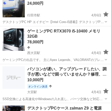
24,000円
市》 人気の工場のお仕事 ◇電...
行田市駅
4月6日
デスクトップPC HP エイチピー【Intel Core-i5搭載】デスクトップPC
ProDesk600G4 / MS Office 2021&Win11 Pro/メモリ16GB &
埼玉
行田市
行田市駅
デスクトップパソコン
ゲーミングPC RTX3070 i5-10400 メモリ
SSD:256GB 高性能 トレーダ...
32GB
デスクトップ
78,000円
西大宮駅
4月4日
ゲーミングPCの出品です。 主にApex Legends、VALORANTのプレイ
に使用していました。 動作に問題はなく、快適にプレイできていまし
埼玉
さいたま市
西大宮駅
デスクトップパソコン
パソコンが遅い、アップグレードしたい、調
た。 転居に伴い、現在は実家にて保管しており使用しなくなったため
子が悪いなどで困っていませんか？修理、…
ゲーミングPC
出品いたし...
10,000円
オンライン決済
大宮駅
4月4日
SSD交換による高速化やWindowsの入れ直し、パーツ交換など対応可
能です。 ■対応できること（一例） ・SSD、M.2交換や増設（パソコ
埼玉
さいたま市
大宮駅
デスクトップパソコン
SSD
デスクトップPCケース zalman Z9 と電源
ン高速化） ・Windows初期化 / 再インストール ・データ移行 ...