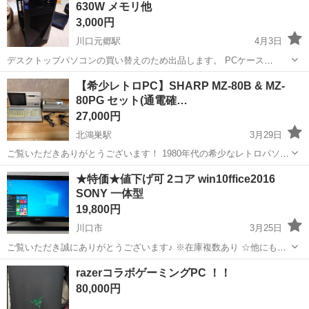
630W メモリ他
3,000円
川口元郷駅
4月3日
デスクトップパソコンの買い替えのため出品します。 PCケース
zalman Z9 Plus と電源630W メモリ他ロントパネルにCPU温度表示、
埼玉
川口市
川口元郷駅
デスクトップパソコン
【希少レトロPC】SHARP MZ-80B & MZ-
ファンLED光度調整あり。 電源動作問題無し。かなりお得かと思いま
80PG セット(通電確…
3.5インチ
す。 付属...
27,000円
北鴻巣駅
3月29日
ご覧いただきありがとうございます！ 1980年代の希少なレトロパソコ
ン「SHARP MZ-80B」と「MZ-80PG」のセットです。 コレクション
埼玉
鴻巣市
北鴻巣駅
デスクトップパソコン
SHARP
★特価★値下げ可 2コア win10ffice2016
整理のため出品いたします。 ■ 商品内容 ・SHARP MZ-80B（本
SONY 一体型
体）...
19,800円
川口市
3月25日
ご覧いただき誠にありがとうございます♪ ※在庫複数あり ☆他にもお
手頃なノートパソコンを多数出品しております。ぜひご覧下さい！ ☆
埼玉
川口市
デスクトップパソコン
無線
razerコラボゲーミングPC ！！
サポート充実！初心者にも安心！ ☆カスタマイズ(HDD、メモリ増設
80,000円
等)可能！ ◆オ...