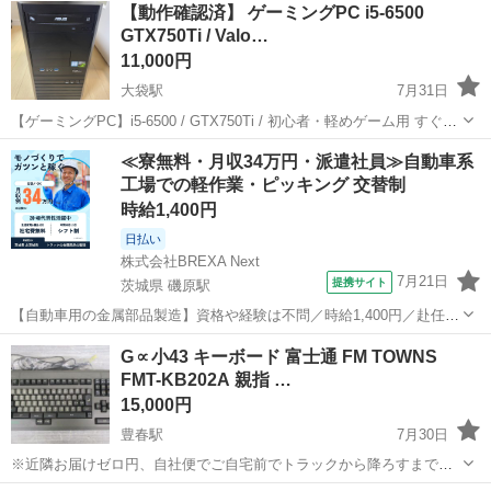
【動作確認済】 ゲーミングPC i5-6500
GTX750Ti / Valo…
11,000円
大袋駅
7月31日
【ゲーミングPC】i5-6500 / GTX750Ti / 初心者・軽めゲーム用 すぐ使
えるデスクトップPCです。 Valorant・LoLなどの軽めのゲームがプレ
埼玉
越谷市
大袋駅
デスクトップパソコン
≪寮無料・月収34万円・派遣社員≫自動車系
イ可能です。 【スペック】 ・CPU：Intel...
工場での軽作業・ピッキング 交替制
ゲーミングPC
時給1,400円
日払い
株式会社BREXA Next
7月21日
提携サイト
茨城県 磯原駅
【自動車用の金属部品製造】資格や経験は不問／時給1,400円／赴任旅
費会社負担／正社員登用のチャンスあり／食堂利用可能／マイカー通
茨城
北茨城市
磯原駅
その他
G∝小43 キーボード 富士通 FM TOWNS
勤OK《茨城県茨城市》 人気の工場のお仕事 ◇トラックの金属部品の
FMT-KB202A 親指 …
製造◇ ★トラックの金属...
15,000円
豊春駅
7月30日
※近隣お届けゼロ円、自社便でご自宅前でトラックから降ろすまでと
なります。 こちらの商品は埼玉県 さいたま市 岩槻区 小溝876-201有