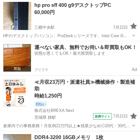
埼玉
越谷市
蒲生駅
デスクトップパソコン
office
hp pro sff 400 g9デスクトップPC
256GBです ご注意なさって下さい。 メモ...
60,000円
三郷中央駅
7月22日
HPのデスクトップパソコン、ProDeskシリーズです。Intel Core i5
vProプロセッサを搭載しており、ビジネス用途や事務作業に最適なモ
埼玉
三郷市
三郷中央駅
デスクトップパソコン
運べない家具、無料でお伺い＆即買取もOK！
デルです。 - メーカー: HP - モデル名: hp pro sff ...
状態が悪くてもOK！最大限買取します
Ad
プリフラ
≪月収23万円・派遣社員≫機械操作・製造補
助
時給1,250円
日払い
株式会社BREXA Next
7月21日
提携サイト
茨城県 静駅
倉庫内での事務業務！月収例22万円以上★残業少なめ◎20代・30代・
40代の男女活躍中！空調完備で快適作業★食堂利用可◎マイカー通勤
茨城
常陸大宮市
静駅
その他
DDR4-3200 16GBメモリ 1枚
OK◎無料駐車場完備！《茨城県常陸大宮市》 人気の工場のお仕事 ◇