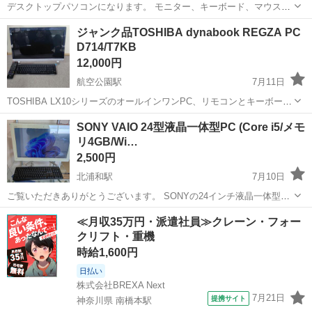
デスクトップパソコンになります。 モニター、キーボード、マウスセ
ットになります。 あまり詳しくないので、詳細情報などをご覧いただ
埼玉
富士見市
デスクトップパソコン
ジャンク品TOSHIBA dynabook REGZA PC
きご検討ください。 よろしくお願いします。
D714/T7KB
12,000円
航空公園駅
7月11日
TOSHIBA LX10シリーズのオールインワンPC、リモコンとキーボー
ド、電源ケーブル付き。 - モデル名: TOSHIBA LX10 Series - 型番:
埼玉
所沢市
航空公園駅
デスクトップパソコン
SONY VAIO 24型液晶一体型PC (Core i5/メモ
PQ029N-00603 - 付属品: リモコン、キーボー...
リ4GB/Wi…
2,500円
北浦和駅
7月10日
​ご覧いただきありがとうございます。 SONYの24インチ液晶一体型デ
スクトップPC「VAIO（型番: VPCL237FJ）」をお譲りします。 大画
埼玉
さいたま市
北浦和駅
デスクトップパソコン
≪月収35万円・派遣社員≫クレーン・フォー
面でスタイリッシュなデザインです。 ​最新のWindows 11 Pr...
クリフト・重機
VAIO
時給1,600円
日払い
株式会社BREXA Next
7月21日
提携サイト
神奈川県 南橋本駅