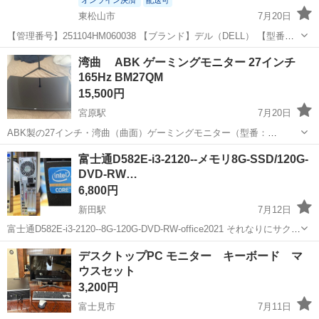
オンライン決済
配送可
東松山市
7月20日
【管理番号】251104HM060038 【ブランド】デル（DELL） 【型番】
S2722QC 【ライン】27インチ 【通電確認】確認済 【動作確認】未確
埼玉
東松山市
デスクトップパソコン
DELL
湾曲 ABK ゲーミングモニター 27インチ
認 【付属品】外箱 ■コ...
165Hz BM27QM
15,500円
宮原駅
7月20日
ABK製の27インチ・湾曲（曲面）ゲーミングモニター（型番：
BM27QM）です。使用期間は3ヶ月ほどで、目立つ傷や汚れのない美
埼玉
上尾市
宮原駅
デスクトップパソコン
富士通D582E-i3-2120--メモリ8G-SSD/120G-
品です。 【主なスペック】 画面サイズ：27インチ（湾曲仕様） リフ
DVD-RW…
レッシュレート：確か165か...
6,800円
新田駅
7月12日
富士通D582E-i3-2120--8G-120G-DVD-RW-office2021 それなりにサクサ
ク動くi3/2120 デュアル画面対応 D582E-i3-2120--8G-120G-DVD-RW-
埼玉
草加市
新田駅
デスクトップパソコン
office
デスクトップPC モニター キーボード マ
offi...
ウスセット
3,200円
富士見市
7月11日