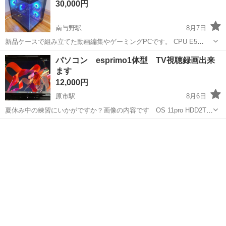
30,000円
南与野駅
8月7日
新品ケースで組み立てた動画編集やゲーミングPCです。 CPU E5
2680 V4 14コア28スレッド 第9世代 i7 相当 メモリ: 96GB (32✖️2、
埼玉
さいたま市
南与野駅
デスクトップパソコン
パソコン esprimo1体型 TV視聴録画出来
16✖️2)DDR4 ECC マザーボード : X99 スト...
ます
メモリ
12,000円
原市駅
8月6日
夏休み中の練習にいかがですか？画像の内容です OS 11pro HDD2TB
i3 2c4 メモリ4G LANgigabit BDプレイヤー内蔵(DVDは見れましたが
埼玉
上尾市
原市駅
デスクトップパソコン
BDないので不明) キーボード マウスは 用意お願いします...