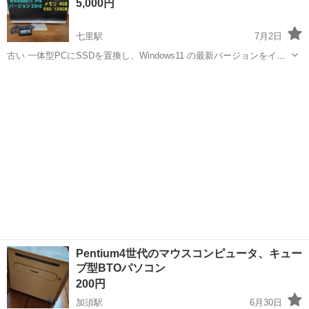
5,000円
た。 ※PC性能 CPU:R...
七里駅
7月2日
古い 一体型PCにSSDを置換し、Windows11 の最新バージョンをイン
ストールしました。 21.5インチ1920 ×1080のフルHD 画質で、ネット
埼玉
さいたま市
七里駅
デスクトップパソコン
ASUS
閲覧には充分な性能となります。 キーボードとマウスは好みの物を...
Pentium4世代のマウスコンピュータ、キュー
ブ型BTOパソコン
200円
加須駅
6月30日