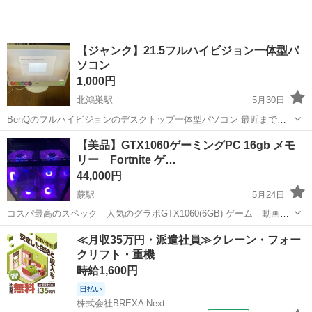
【ジャンク】21.5フルハイビジョン一体型パ
ソコン
1,000円
北鴻巣駅
5月30日
BenQのフルハイビジョンのデスクトップ一体型パソコン 最近まで
ChromeOSをインストールして使っていたのですが、画面がついたり
埼玉
鴻巣市
北鴻巣駅
デスクトップパソコン
ジャンク
【美品】GTX1060ゲーミングPC 16gb メモ
消えたりするようになったため、ジャンク扱いとします。 画面が大き
リー Fortnite ゲ…
く画質がいいので、You...
44,000円
蕨駅
5月24日
コスパ最高のスペック 人気のグラボGTX1060(6GB) ゲーム 動画閲
覧 まだまだ 現役で使用可能 Fortnite・Roblox・Minecraftなど快適
埼玉
蕨市
蕨駅
デスクトップパソコン
≪月収35万円・派遣社員≫クレーン・フォー
に遊べるゲーミングPC。新しいゲーミングPCへ移行したため...
クリフト・重機
ゲーミングPC
時給1,600円
日払い
株式会社BREXA Next