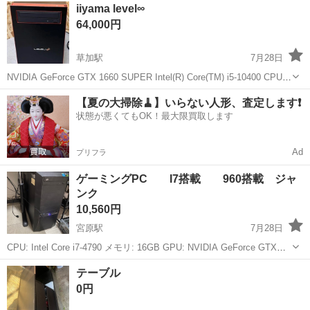
埼玉
さいたま市
豊春駅
デスクトップパソコン
iiyama level∞
ります。 ※足立区 中央本町 4-1-1まで輸送する場合は2～3日程かかり
64,000円
ます。...
草加駅
7月28日
NVIDIA GeForce GTX 1660 SUPER Intel(R) Core(TM) i5-10400 CPU
@ 2.90GHz メモリ16GB SSD 500GB Windows11 home サイズ...
埼玉
草加市
草加駅
デスクトップパソコン
iiyama
【夏の大掃除🧹】いらない人形、査定します❗️
状態が悪くてもOK！最大限買取します
Ad
プリフラ
ゲーミングPC I7搭載 960搭載 ジャ
ンク
10,560円
宮原駅
7月28日
CPU: Intel Core i7-4790 メモリ: 16GB GPU: NVIDIA GeForce GTX
960 ↑+1500円で1050tiに変更可能 ストレージ:125gb
埼玉
上尾市
宮原駅
デスクトップパソコン
フォトナ
テーブル
OS:Windows...
0円