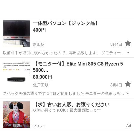
一体型パソコン【ジャンク品】
400円
新田駅
8月4日
以前相手が取引に現れなかったので、再出品致します。 ジモティーで
入手したした際はDVDプレーヤーとして起動していました。現在は電
埼玉
草加市
新田駅
デスクトップパソコン
ジャンク品
【モニター付】Elite Mini 805 G8 Ryzen 5
源入らなくなりました。付属品は電源コード、ワイヤレスキーボー
5600…
ド、ワイヤレスリモコンのみ。マウスは...
80,000円
北戸田駅
8月4日
スペック画像の通りです 1年ほど使用しました モニターの詳細も画像
の通りです
埼玉
戸田市
北戸田駅
デスクトップパソコン
【求】古いお人形、お譲りください
状態が悪くてもOK！最大限買取します
Ad
プリフラ