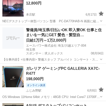
ゲーミングデスクトップ
12,800円
本庄駅
6月17日
NECデスクトップ一体型パソコン 型番 PC-DA770HAB-N 画面に縦線
が入ってしまっています それ以外は不具合はありません キーボード、
埼玉
本庄市
本庄駅
デスクトップパソコン
NEC
警備員/埼玉県/日払いOK 即入寮OK 仕事と住
マウス付きます 価格は相談可 その他気になることがありましたらお問
まいを一気にGET 髪色・髪型自…
い合わせ...
日給1万円～1万2,000円
エースパワー株式会社 埼玉/川越エリア-004
埼玉県
スポンサー：求人ボックス
08月04日
【仕事内容】<仕事内容> 警備スタッフ アルバイト コンサート・スポ
ーツイベント・展示会などのイベントや、 工事現場周辺で警備・交通
アルバイト・パート
ガレリア ゲーミングPC GALLERIA XA7C-
誘導をしていただきます。 経験者の方はもちろん、未経験者の方も積
R47T
極的に採用中! 難しいスキルは不要...
198,000円
オンライン決済
ふじみ野駅
6月8日
OS:Windows 11Home 64bit メモリ：48GB CPU: Intel Corei7 13700F
グラフィック機能：NVIDIA GeForce RTX 4070 Ti 12GB GDDR6X
埼玉
ふじみ野市
ふじみ野駅
デスクトップパソコン
ASUS デスクトップパソコンセット