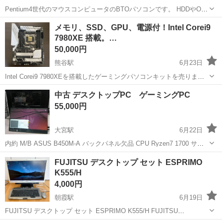
Pentium4世代のマウスコンピュータのBTOパソコンです。 HDDやOS
が付いてません。ジャンク品です。 可能引取場所は加須市上種足のセ
埼玉
加須市
加須駅
デスクトップパソコン
メモリ、SSD、GPU、電源付！Intel Corei9
ブンイレブンの駐車場か、私の自宅になります。
7980XE 搭載。…
50,000円
熊谷駅
6月23日
Intel Corei9 7980XEを搭載したゲーミングパソコンキットを売りま
す。足りない部品はCPUクーラーとケースのみ。 7世代は基本
埼玉
熊谷市
熊谷駅
デスクトップパソコン
中古 デスクトップPC ゲーミングPC
Windows11非対応なのですが、X299は例外で7世代でも正式に対応し
55,000円
ています。...
大宮駅
6月22日
内約 M/B ASUS B450M-A バックパネル欠品 CPU Ryzen7 1700 サイ
ドフローファン メモリ DDR4 24GB （2133hz 8GB*2 4GB*2） GPU
埼玉
さいたま市
大宮駅
デスクトップパソコン
FUJITSU デスクトップ セット ESPRIMO
RTX 2060 SUPE...
K555/H
デスクトップ
4,000円
朝霞駅
6月19日
FUJITSU デスクトップ セット ESPRIMO K555/H FUJITSU
ESPRIMO K555/H 本体モニタ一体型 Intel Core i5-4300M CPU