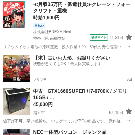
埼玉
朝霞市
朝霞駅
デスクトップパソコン
ESPRIMO
≪月収35万円・派遣社員≫クレーン・フォー
2.60GHz 8GB Win...
クリフト・重機
時給1,600円
日払い
株式会社BREXA Next
7月21日
提携サイト
神奈川県 南橋本駅
リチウムイオン電池の原料運搬・投入作業！20～50代の男性活躍中★
ワンルーム寮完備！赴任旅費会社負担！年間休日130日★フォークリフ
神奈川
相模原市
南橋本駅
その他
【求】古いお人形、お譲りください
ト免許お持ちの方、活躍中！就業先食堂利用可★《神奈川県相模原
状態が悪くてもOK！最大限買取します
市》 人気の工場のお仕事 ◇電...
Ad
プリフラ
中古 GTX1660SUPER / i7-6700K / メモリ
16GB / …
45,000円
越谷市
6月18日
値下げ不可。早い者勝ち。 中古ゲーミングPCの出品です。 動作確認
済みで、通常使用に問題はありません。 ■ スペック CPU：Intel Core
埼玉
越谷市
デスクトップパソコン
NEC一体型パソコン ジャンク品
i7-6700K（4コア8スレッド） GPU：NVIDIA...