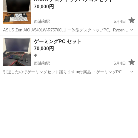
SS...
70,000円
西浦和駅
6月4日
ASUS Zen AiO A5401W-R75700LU 一体型デスクトップPC。Ryzen 7
5700U、メモリ16GB、SSD512GB搭載。2022年購入。動作確認済み *
埼玉
戸田市
西浦和駅
デスクトップパソコン
ASUS
ゲーミングPC セット
メーカー：ASUS * モデル：Zen ...
70,000円
西浦和駅
6月4日
引退したのでゲーミングセット譲ります ■付属品 ・ゲーミングPC ス
ペック OS：Windows10 CPU：Ryzen 7 1800X メモリ：16GB SSD：
埼玉
さいたま市
西浦和駅
デスクトップパソコン
500GB GPU：GTX 1080 Ti ・モ...
ゲーミングパソコンセット