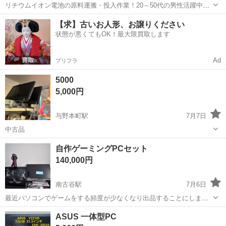
リチウムイオン電池の原料運搬・投入作業！20～50代の男性活躍中★
ワンルーム寮完備！赴任旅費会社負担！年間休日130日★フォークリフ
神奈川
相模原市
南橋本駅
その他
【求】古いお人形、お譲りください
ト免許お持ちの方、活躍中！就業先食堂利用可★《神奈川県相模原
状態が悪くてもOK！最大限買取します
市》 人気の工場のお仕事 ◇電...
Ad
プリフラ
5000
5,000円
与野本町駅
7月7日
中古品
埼玉
さいたま市
与野本町駅
デスクトップパソコン
自作ゲーミングPCセット
140,000円
南古谷駅
7月6日
最近パソコンでゲームをする頻度が少なくなり出品することにしまし
た。使用期間は2年程です。自作なのでかなり綺麗な方だと思います。
埼玉
川越市
南古谷駅
デスクトップパソコン
ASUS 一体型PC
PC使用中、ゲーム中のクラッシュやブルスクは1度もありませんでし