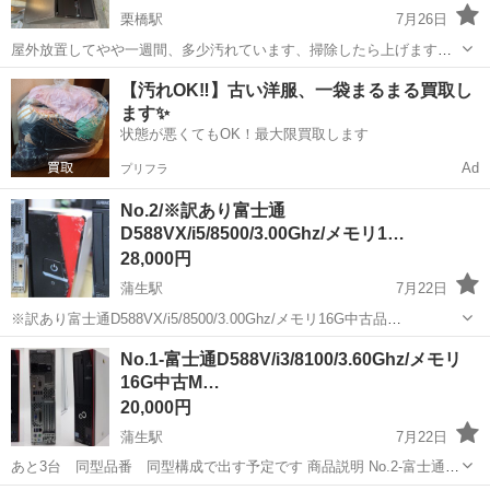
栗橋駅
7月26日
屋外放置してやや一週間、多少汚れています、掃除したら上げます、
ガラスを入れる留め具が3つ不足しています。 気にするの方がご考え
埼玉
加須市
栗橋駅
デスクトップパソコン
【汚れOK‼️】古い洋服、一袋まるまる買取し
してお願い致します
ます✨
状態が悪くてもOK！最大限買取します
Ad
プリフラ
No.2/※訳あり富士通
D588VX/i5/8500/3.00Ghz/メモリ1…
28,000円
蒲生駅
7月22日
※訳あり富士通D588VX/i5/8500/3.00Ghz/メモリ16G中古品
M.2.2SSD500GサブHDD1000G/DVD-RW/office2021 ※※訳あり理由、
埼玉
越谷市
蒲生駅
デスクトップパソコン
No.1-富士通D588V/i3/8100/3.60Ghz/メモリ
赤い飾りベゼルが何故かガジガジです、 見...
16G中古M…
20,000円
蒲生駅
7月22日
あと3台 同型品番 同型構成で出す予定です 商品説明 No.2-富士通
D588V/i3/8100/3.60Ghz/ ※※写真512Gが載っていますが、正式版は