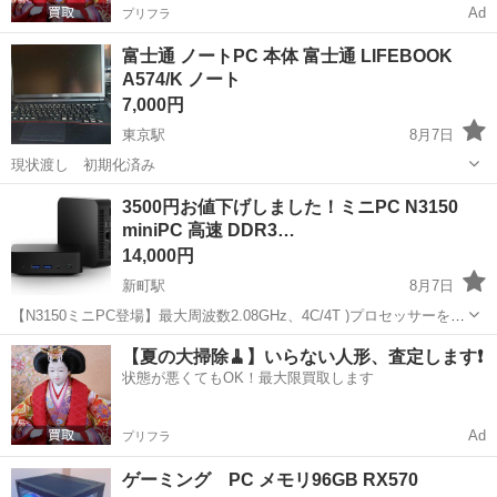
Ad
プリフラ
富士通 ノートPC 本体 富士通 LIFEBOOK
A574/K ノート
7,000円
東京駅
8月7日
現状渡し 初期化済み
埼玉
さいたま市
東京駅
デスクトップパソコン
現状
3500円お値下げしました！ミニPC N3150
miniPC 高速 DDR3…
14,000円
新町駅
8月7日
【N3150ミニPC登場】最大周波数2.08GHz、4C/4T )プロセッサーを内
蔵しており、メモリ/ストレージは8高性能及び小型体積兼備の新型ミ
埼玉
児玉郡
新町駅
デスクトップパソコン
VESA
【夏の大掃除🧹】いらない人形、査定します❗️
ニパソコンが登場。オンラインショッピング、ブログ閲覧SNS 文章作
状態が悪くてもOK！最大限買取します
成表計算、動...
Ad
プリフラ
ゲーミング PC メモリ96GB RX570