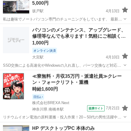
必…
5,000円
坂戸駅
4月13日
私は趣味でノートパソコン専門のチューニングをしています、 最新型
はもちろんのこと、古い第３世代～のPC [10年～13年くらい前の古い
埼玉
坂戸市
坂戸駅
デスクトップパソコン
Windows
パソコンのメンテナンス、アップグレード、
パソコンでも、Windowsのパソコンであれば、だれよりもチューニン
修理等なんでも承ります！気軽にご相談く…
グには特化していると...
1,000円
オンライン決済
大宮駅
4月10日
SSD交換による高速化やWindowsの入れ直し、パーツ交換など対応可
能です。 またPCのクリーニングやグリスの塗り直し等のメンテナンス
埼玉
さいたま市
大宮駅
デスクトップパソコン
SSD
≪寮無料・月収35万円・派遣社員≫クレー
も承ります！ ■対応できること（一例） ・SSD、M.2交換や増設（パ
ン・フォークリフト・重機
ソコン高...
時給1,600円
日払い
株式会社BREXA Next
7月21日
提携サイト
神奈川県 南橋本駅
リチウムイオン電池の原料運搬・投入作業！20～50代の男性活躍中★
ワンルーム寮完備！赴任旅費会社負担！年間休日130日★フォークリフ
神奈川
相模原市
南橋本駅
その他
HP デスクトップPC 本体のみ
ト免許お持ちの方、活躍中！就業先食堂利用可★《神奈川県相模原