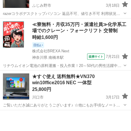
ふじみ野市
3月18日
razerコラボデスクトップパソコン 返品不可、値引き不可 利用状況に
ついては問題なし。 詳細は3枚目から4枚目参照。 使用期間は1年で
埼玉
ふじみ野市
デスクトップパソコン
razer
≪寮無料・月収35万円・派遣社員≫化学系工
す。 購入時に希望であれば2000円でrazer keyboardをおつけ致しま
場でのクレーン・フォークリフト 交替制
す。よろ...
時給1,600円
日払い
株式会社BREXA Next
7月21日
提携サイト
神奈川県 南橋本駅
リチウムイオン電池の原料運搬・投入作業！20～50代の男性活躍中★
ワンルーム寮完備！赴任旅費会社負担！年間休日130日★フォークリフ
神奈川
相模原市
南橋本駅
その他
★すぐ使え 送料無料★VN370
ト免許お持ちの方、活躍中！就業先食堂利用可★《神奈川県相模原
win10ffice2016 NEC 一体型
市》 人気の工場のお仕事 ◇電...
25,800円
川口市
3月17日
ご覧いただき誠にありがとうございます♪ ☆他にもお手頃なノートパ
ソコンを多数出品しております。ぜひご覧下さい！ ☆サポート充実！
埼玉
川口市
デスクトップパソコン
NEC
初心者にも安心！ ☆カスタマイズ(HDD、メモリ増設等)可能！
☆window7へ変更無料...