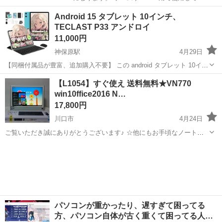
ました。 今回、出品にあたり仮でWindows11をインストールしまし
埼玉
川越市
デスクトップパソコン
ASUS
Android 15 タブレット 10インチ、
た。 ライセンスも問題なく、アップデートも正常に終了しました。...
TECLAST P33 アンドロイ
11,000円
神保原駅
4月29日
【同梱付属品が豊富、追加購入不要】 この android タブレット 10イン
チ TECLAST P33 は、購入後すぐに使用できるように、豊富な付属品
埼玉
児玉郡
神保原駅
デスクトップパソコン
【L1054】すぐ使え 送料無料★VN770
を同梱しています。付属品リストは以下の通りです：タブレット本
win10ffice2016 N…
タブレット
体、Blue...
17,800円
川口市
4月24日
ご覧いただき誠にありがとうございます♪ ☆他にもお手頃なノートパ
ソコンを多数出品しております。ぜひご覧下さい！ ☆サポート充実！
埼玉
川口市
デスクトップパソコン
無線
初心者にも安心！ ☆カスタマイズ(HDD、メモリ増設等)可能！
☆window7へ変更無料...
パソコンが重かったり、遅すぎて困ってる
方、パソコン自体が古く重くて困ってる人