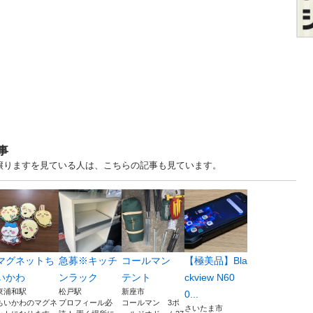
事
・譲りますを見ている人は、こちらの記事も見ています。
マグネットち
急募※キッチ
コールマン
【極美品】Bla
いかわ
ンラック
テント
ckview N60
東浦和駅
松戸駅
新座市
0...
ちいかわのマグネ
プロフィール必
コールマン 3ポ
さいたま市