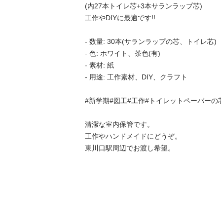
(内27本トイレ芯+3本サランラップ芯)

工作やDIYに最適です!!

- 数量: 30本(サランラップの芯、トイレ芯)

- 色: ホワイト、茶色(有)

- 素材: 紙

- 用途: 工作素材、DIY、クラフト

#新学期#図工#工作#トイレットペーパーの
清潔な室内保管です。

工作やハンドメイドにどうぞ。

東川口駅周辺でお渡し希望。