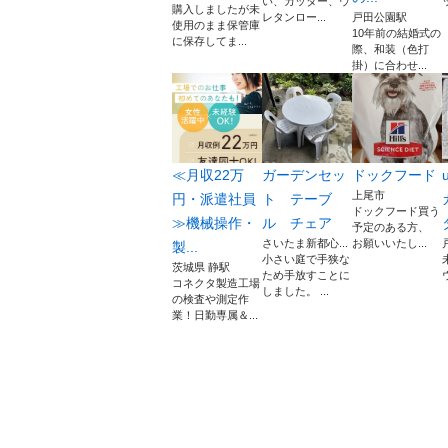
い、カッター、ウ
購入しましたが未
レタンロー...
戸田公園駅
使用のまま保管庫
10年前の結婚式の
に保存してま...
際、和装（色打
掛）に合わせ...
≪月収22万
ガーデンセッ
ドックフード
上尾市
円・派遣社員
ト テーブ
ドックフード買う
≫機械操作・
ル チェア
予定のある方、
さいたま新都心...
お願いいたし...
製...
小さい庭で手狭な
茨城県 静駅
ため手放すことに
コネクタ製造工場
しました。 ...
の検査や測定作
業！日勤専属＆...