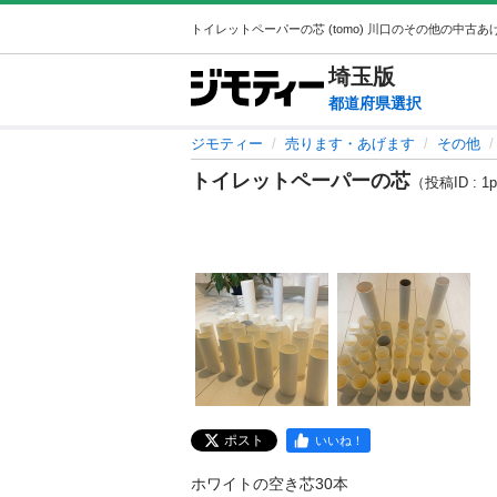
埼玉
版
都道府県選択
ジモティー
売ります・あげます
その他
トイレットペーパーの芯
（投稿ID : 1p
ポスト
いいね！
ホワイトの空き芯30本
