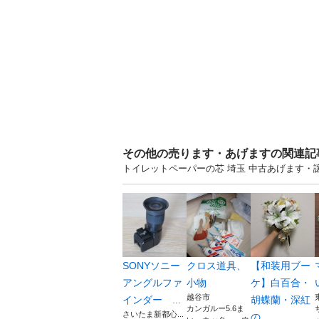
その他の売ります・あげますの関連記
トイレットペーパーの芯 埼玉 中古あげます
SONYソニー
クロス道具、
【和装用ブー
アングルファ
小物
ケ】白百合・
越谷市
インダー ...
胡蝶蘭・深紅
カンガルー5.6ま
さいたま新都心...
の...