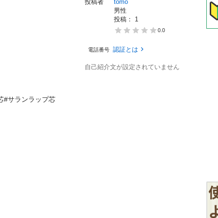
投稿者
tomo
男性
投稿： 
1
0.0
認証とは
電話番号
自己紹介文が設定されていません
芯#サランラップ芯
