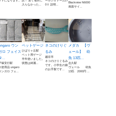
ットになります。
読！ 置く場所に
ールジオドーム27
Blackview N6000
入らなかった...
0Ⅱ 説明...
画面サイ...
ungaro ウン
ペットゲージ
ネコのけりぐ
メダカ 【ヴ
ひばりヶ丘駅
ガロ フェイス
るみ
ェール】 幼
ペット用ゲージ
越谷市
タ...
魚 13匹...
半年使いました。
ネコのけりぐるみ
戸塚安行駅
状態は綺麗...
志久駅
です。小学生の娘
未使用品 ungaro
ヴェール 幼魚
のお手製です...
ウンガロ フェ...
13匹 2000円 ...