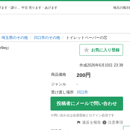
トイレットペーパーの芯 (tomo) 川口のその他の中古あげます・譲ります｜ジモティーで不用品の処分
中古
売ります・あげます
地元の掲示
埼玉県のその他
川口市のその他
トイレットペーパーの芯
r9eq）
お気に入り登録
作成
2026年6月10日 23:38
商品価格
200円
ジャンル
-
受け渡し場所
川口市
投稿者にメールで問い合わせ
※問い合わせは会員登録とログイン必須です
違反を報告
注意事項