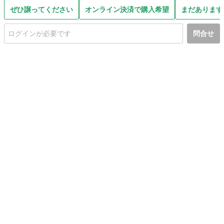
ぜひ譲ってください
オンライン決済で購入希望
まだあります
問合せ
初めての方へ
利用規約
プライバシーポリシー
プライバシー・ステートメント
健全化に資する運用方針
お問い合わせ
運営会社
サイトマップ
ご利用ガイド
フリーワードで探す
PC版で表示
都道府県選択
特定商取引法の表示
利用者情報の外部送信について
© 2011-
2026
Jmty, Inc.