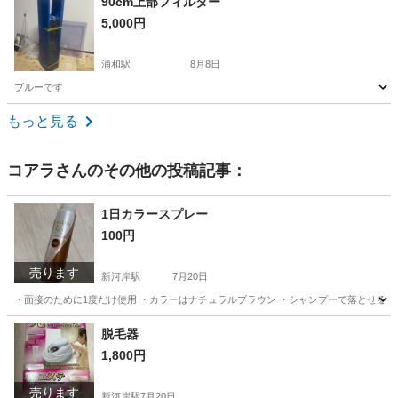
90cm上部フィルター
5,000円
浦和駅
8月8日
ブルーです
埼玉
さいたま市
浦和駅
その他
ブルー
もっと見る
コアラ
さんのその他の投稿記事：
1日カラースプレー
100円
売ります
新河岸駅
7月20日
・面接のために1度だけ使用 ・カラーはナチュラルブラウン ・シャンプーで落とせる
埼玉
川越市
新河岸駅
ヘアケア
スプレー
脱毛器
1,800円
売ります
新河岸駅
7月20日