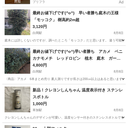
プリフラ
Ad
最終お値下げです(^o^) 早い者勝ち庭木の王様
「モッコク」 樹高約2m超
3,120円
白岡駅
8月8日
庭木には詳しくないのですが、調べたところ「モッコク」だと思います。 違う可能性もあ
埼玉
白岡市
白岡駅
その他
最終お値下げです(^o^)早い者勝ち アカメ ベニ
カナモメチ レッドロビン 植木 庭木 ガーデ
ニング
4,800円
白岡駅
8月8日
〈商品〉アカメ 6本まとめ売り 素人測りですが長さは200㎝以上はあると思い
埼玉
白岡市
白岡駅
その他
アカメ
新品！クレヨンしんちゃん 温度表示付き ステンレ
スボトル
1,000円
草加駅
8月8日
クレヨンしんちゃんのデザインが可愛い、温度センサー付きのステンレスボトルです。 フ
埼玉
八潮市
草加駅
その他