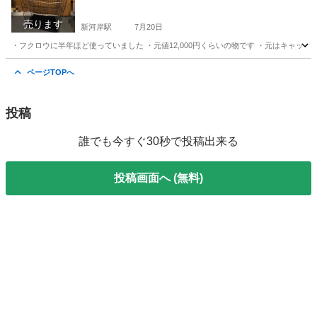
売ります
新河岸駅
7月20日
・フクロウに半年ほど使っていました ・元値12,000円くらいの物です ・元はキャット
埼玉
川越市
新河岸駅
その他
流木
ページTOPへ
投稿
誰でも今すぐ30秒で投稿出来る
投稿画面へ (無料)