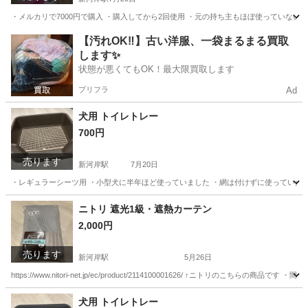
・メルカリで7000円で購入 ・購入してから2回使用 ・元の持ち主もほぼ使っていないそ
埼玉
川越市
新河岸駅
美容家電
メルカリ
【汚れOK‼️】古い洋服、一袋まるまる買取
します✨
状態が悪くてもOK！最大限買取します
プリフラ
Ad
犬用 トイレトレー
700円
売ります
新河岸駅
7月20日
・レギュラーシーツ用 ・小型犬に半年ほど使っていました ・網は付けずに使っていたの
埼玉
川越市
新河岸駅
その他
シーツ
ニトリ 遮光1級・遮熱カーテン
2,000円
売ります
新河岸駅
5月26日
https://www.nitori-net.jp/ec/product/2114100001626/ ↑ニトリのこち
埼玉
川越市
新河岸駅
カーテン、ブラインド
カーテン
犬用 トイレトレー