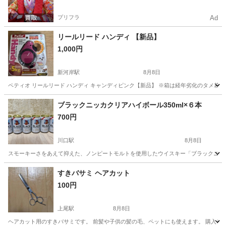
プリフラ
Ad
リールリード ハンディ 【新品】
1,000円
新河岸駅
8月8日
ペティオ リールリード ハンディ キャンディピンク【新品】 ※箱は経年劣化のタメ若干
埼玉
川越市
新河岸駅
その他
ブラックニッカクリアハイボール350ml×６本
700円
川口駅
8月8日
スモーキーさをあえて抑えた、ノンピートモルトを使用したウイスキー「ブラックニッカ
埼玉
さいたま市
川口駅
その他
ブラックニッカ
すきバサミ ヘアカット
100円
上尾駅
8月8日
ヘアカット用のすきバサミです。 前髪や子供の髪の毛、ペットにも使えます。 購入してか