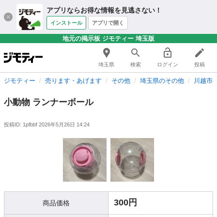
アプリならお得な情報を見逃さない！
インストール
アプリで開く
地元の掲示板 ジモティー 埼玉版
埼玉県
検索
ログイン
投稿
ジモティー
売ります・あげます
その他
埼玉県のその他
川越市
小動物 ランナーボール
投稿ID: 1pfbbf
2026年5月26日 14:24
300円
商品価格