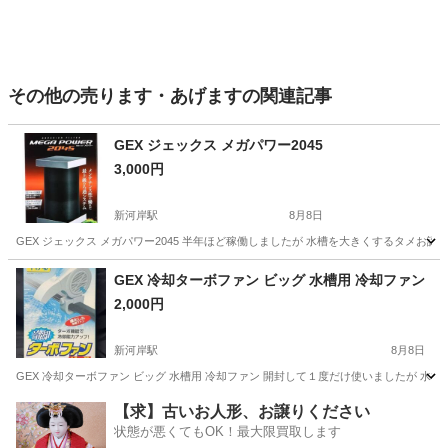
その他の売ります・あげますの関連記事
GEX ジェックス メガパワー2045
3,000円
新河岸駅
8月8日
GEX ジェックス メガパワー2045 半年ほど稼働しましたが 水槽を大きくするタメお
埼玉
川越市
新河岸駅
その他
GEX 冷却ターボファン ビッグ 水槽用 冷却ファン
2,000円
新河岸駅
8月8日
GEX 冷却ターボファン ビッグ 水槽用 冷却ファン 開封して１度だけ使いましたが 
埼玉
川越市
新河岸駅
その他
GEX
【求】古いお人形、お譲りください
状態が悪くてもOK！最大限買取します