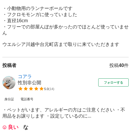
・小動物用のランナーボールです

・フクロモモンガに使っていました

・直径16cm

・フリーでの部屋んぽが多かったのでほとんど使っていませ
ん

ウエルシア川越中台元町店まで取りに来ていただきます
投稿者
投稿
40
件
コアラ
性別非公開
フォローする
5.0
(
14
)
身分証
電話番号
・ペットがいます、アレルギーの方はご注意ください ・不
用品をお譲りします ・設定しているのに...
良い
な