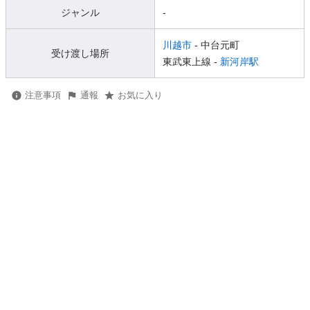
ジャンル
-
川越市
- 中台元町
受け渡し場所
東武東上線 -
新河岸駅
注意事項
通報
お気に入り