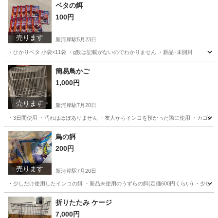
埼玉
川越市
新河岸駅
交換したい
ダンボール
ベタの餌
100円
売ります
新河岸駅
5月23日
・ひかりベタ 小袋×11袋 ・g数は記載がないのでわかりません ・新品･未開封
埼玉
川越市
新河岸駅
その他
ベタ
簡易鳥かご
1,000円
売ります
新河岸駅
7月20日
・3日間使用 ・汚れはほぼありません ・友人からインコを預かった際に使用 ・カゴ
埼玉
川越市
新河岸駅
その他
鳥かご
鳥の餌
200円
売ります
新河岸駅
7月20日
・少しだけ使用したインコの餌 ・新品未使用のうずらの餌(定価600円くらい) ・少
埼玉
川越市
新河岸駅
その他
インコ
折りたたみ ケージ
7,000円