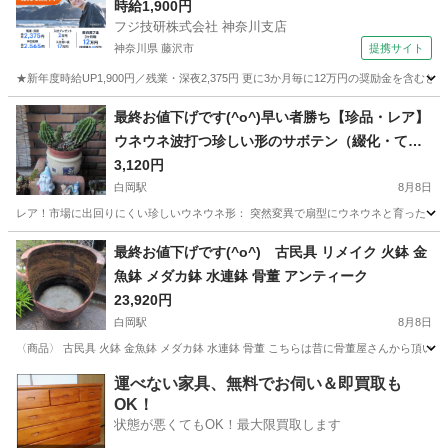
時給1,900円
フジ技研株式会社 神奈川支店
神奈川県 藤沢市
提携サイト
★新年度時給UP1,900円／残業・深夜2,375円 更に3か月毎に12万円の奨励金を含む
神奈川
藤沢市
その他
最終お値下げです(^o^)早い者勝ち​【珍品・レア】
ウネウネ波打つ珍しい形のサボテン（綴化・てっ
か） 豪華なデザイン鉢ごと一式セット
3,120円
白岡駅
8月8日
レア！市場に出回りにくい珍しいウネウネ形： 突然変異で扇型にウネウネと育った「綴化
埼玉
白岡市
白岡駅
その他
サボテン
最終お値下げです(^o^) 古民具 リメイク 火鉢 金
魚鉢 メダカ鉢 水連鉢 骨董 アンティーク
23,920円
白岡駅
8月8日
〈商品〉 古民具 火鉢 金魚鉢 メダカ鉢 水連鉢 骨董 こちらは昔に骨董屋さんから頂
埼玉
白岡市
白岡駅
その他
運べない家具、無料でお伺い＆即買取も
OK！
状態が悪くてもOK！最大限買取します