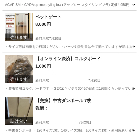
AGARISM × GYDA up+me styling bra (アップミー スタイリングブラ) 定価4,
埼玉
川越市
新河岸駅
その他
新品
ペットゲート
8,000円
売ります
新河岸駅
7月20日
・サイズ等は画像をご確認ください ・パーツや説明書は全て揃っていますが箱はありません
埼玉
川越市
新河岸駅
その他
ウエルシア
【オンライン決済】コルクボード
1,000円
売ります
新河岸駅
7月20日
・爬虫類用コルクボードです ・GEXエキゾテラ3045の背面に1週間くらい使っていま
埼玉
川越市
新河岸駅
その他
コルクボード
【交換】中古ダンボール 7枚
報酬：
助け合い
新河岸駅
7月20日
・中古ダンボール ・120サイズ3枚、140サイズ3枚、160サイズ1枚 ・使用感あり