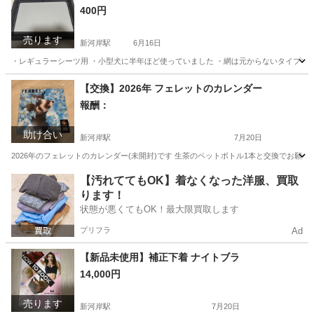
400円
売ります
新河岸駅
6月16日
・レギュラーシーツ用 ・小型犬に半年ほど使っていました ・網は元からないタイプで
埼玉
川越市
新河岸駅
その他
トイレ
【交換】2026年 フェレットのカレンダー
報酬：
助け合い
新河岸駅
7月20日
2026年のフェレットのカレンダー(未開封)です 生茶のペットボトル1本と交換でお願い
埼玉
川越市
新河岸駅
交換したい
フェレット
【汚れててもOK】着なくなった洋服、買取
ります！
状態が悪くてもOK！最大限買取します
プリフラ
Ad
【新品未使用】補正下着 ナイトブラ
14,000円
売ります
新河岸駅
7月20日