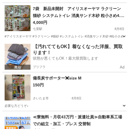
埼玉
上尾市
上尾駅
その他
7袋 新品未開封 アイリスオーヤマ ラクリーン
猫砂 システムトイレ 消臭サンド木砂 粒小さめ4.4
L S-SMS4.4
4,000円
七里駅
8月8日
#アイリスオーヤマ #ラクリーン #猫砂 #システムトイレ #消臭サンド木砂 #粒小さめ #4.
埼玉
さいたま市
七里駅
その他
【汚れててもOK】着なくなった洋服、買取
ります！
状態が悪くてもOK！最大限買取します
プリフラ
Ad
備長炭サポーター💓size M
150円
さいたま市
8月8日
必要な方どうぞ♪
埼玉
さいたま市
その他
≪寮無料・月収43万円・派遣社員≫自動車系工場
での組立・加工・プレス 交替制