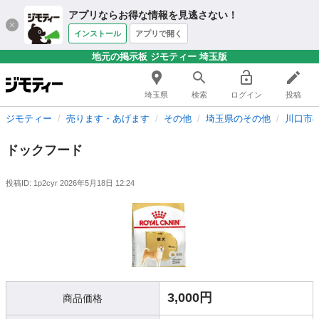
アプリならお得な情報を見逃さない！
インストール
アプリで開く
地元の掲示板 ジモティー 埼玉版
埼玉県
検索
ログイン
投稿
ジモティー
売ります・あげます
その他
埼玉県のその他
川口市
ドックフード
投稿ID: 1p2cyr
2026年5月18日 12:24
3,000円
商品価格