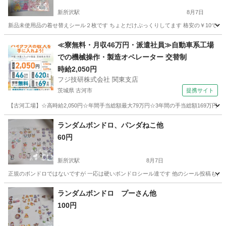
新所沢駅
8月7日
新品未使用品の着せ替えシール２枚です ちょとだけぷっくりしてます 格安の￥10です
埼玉
所沢市
新所沢駅
その他
通り
≪寮無料・月収46万円・派遣社員≫自動車系工場
での機械操作・製造オペレーター 交替制
時給2,050円
フジ技研株式会社 関東支店
茨城県 古河市
提携サイト
【古河工場】☆高時給2,050円☆年間手当総額最大79万円☆3年間の手当総額169万円
茨城
古河市
その他
ランダムボンドロ、パンダねこ他
60円
新所沢駅
8月7日
正規のボンドロではないですが 一応は硬いボンドロシール達です 他のシール投稿もよ
埼玉
所沢市
新所沢駅
その他
ランダムボンドロ プーさん他
100円