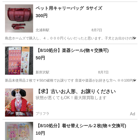
埼玉
さいたま市
北浦和駅
その他
ペット用キャリーバッグ Sサイズ
300円
北浦和駅
8月7日
島忠ホームズで購入し、４，０００円くらいだったと思います。子犬とお出かけの際に数回
埼玉
さいたま市
北浦和駅
その他
【8/10処分】楽器シール(物々交換可)
50円
新所沢駅
8月7日
新品未使用品２枚で￥50の破格でお譲りです 音楽や楽器がお好きな方へ ※※100均商
埼玉
所沢市
新所沢駅
その他
【求】古いお人形、お譲りください
状態が悪くてもOK！最大限買取します
プリフラ
Ad
【8/10処分】着せ替えシール２枚(物々交換可)
10円