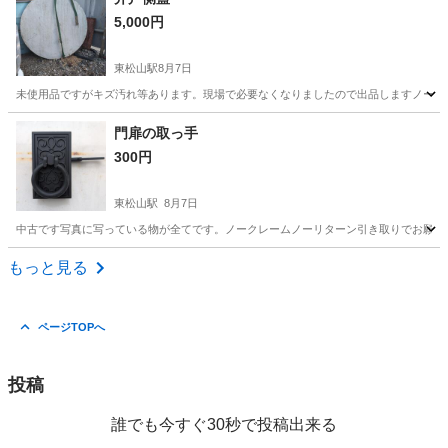
5,000円
東松山駅
8月7日
未使用品ですがキズ汚れ等あります。現場で必要なくなりましたので出品しますノーク
埼玉
東松山市
東松山駅
その他
キズ
門扉の取っ手
300円
東松山駅
8月7日
中古です写真に写っている物が全てです。ノークレームノーリターン引き取りでお願い
埼玉
東松山市
東松山駅
その他
門扉
もっと見る
ページTOPへ
投稿
誰でも今すぐ30秒で投稿出来る