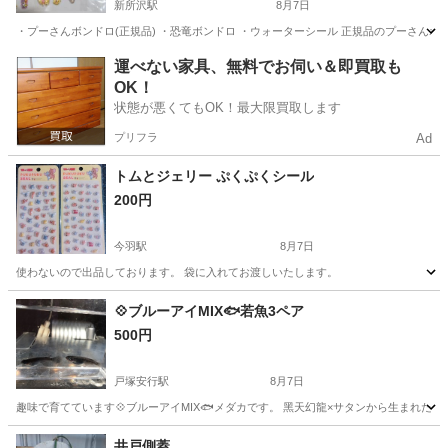
新所沢駅
8月7日
・プーさんボンドロ(正規品) ・恐竜ボンドロ ・ウォーターシール 正規品のプーさんボ
埼玉
所沢市
新所沢駅
その他
プーさん
運べない家具、無料でお伺い＆即買取も
OK！
状態が悪くてもOK！最大限買取します
プリフラ
Ad
トムとジェリー ぷくぷくシール
200円
今羽駅
8月7日
使わないので出品しております。 袋に入れてお渡しいたします。
埼玉
さいたま市
今羽駅
その他
トムとジェリー
💠ブルーアイMIX🐟若魚3ペア
500円
戸塚安行駅
8月7日
趣味で育てています💠ブルーアイMIX🐟メダカです。 黑天幻龍×サタンから生まれた個体です
埼玉
川口市
戸塚安行駅
その他
井戸側蓋