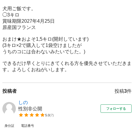
犬用ご飯です。

◯3キロ

賞味期限2027年4月25日

原産国フランス

おまけ★およそ1,5キロ(開封しています)

(3キロ×2で購入して1袋空けましたが

うちのコには合わないみたいでした。)

できるだけ早くとりにきてくれる方を優先させていただきま
す。よろしくおねがいします。
投稿者
投稿
3
件
しの
性別非公開
フォローする
5.0
(
7
)
身分証
電話番号