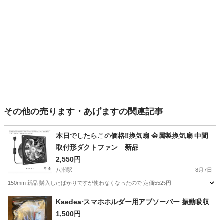
その他の売ります・あげますの関連記事
本日でしたらこの価格‼️換気扇 金属製換気扇 中間
取付形ダクトファン 新品
2,550円
八潮駅
8月7日
150mm 新品 購入したばかりですが使わなくなったので 定価5525円
埼玉
八潮市
八潮駅
その他
換気扇
Kaedearスマホホルダー用アブソーバー 振動吸収
1,500円