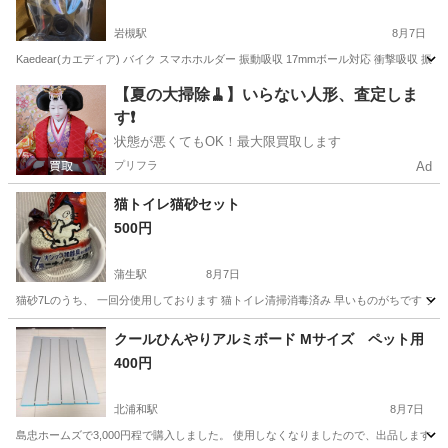
岩槻駅
8月7日
Kaedear(カエディア) バイク スマホホルダー 振動吸収 17mmボール対応 衝撃吸収 振動軽減
埼玉
さいたま市
岩槻駅
その他
【夏の大掃除🧹】いらない人形、査定しま
す❗️
状態が悪くてもOK！最大限買取します
プリフラ
Ad
猫トイレ猫砂セット
500円
蒲生駅
8月7日
猫砂7Lのうち、 一回分使用しております 猫トイレ清掃消毒済み 早いものがちです プ
埼玉
越谷市
蒲生駅
その他
クールひんやりアルミボード Mサイズ ペット用
400円
北浦和駅
8月7日
島忠ホームズで3,000円程で購入しました。 使用しなくなりましたので、出品します。 ブランド:マ