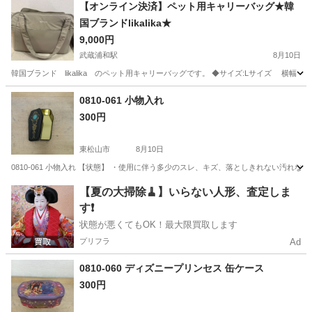
埼玉
草加市
草加駅
その他
【オンライン決済】ペット用キャリーバッグ★韓
国ブランドlikalika★
9,000円
武蔵浦和駅
8月10日
韓国ブランド likalika のペット用キャリーバッグです。 ◆サイズ:Lサイズ 横幅 43㎝
埼玉
さいたま市
武蔵浦和駅
その他
0810-061 小物入れ
300円
東松山市
8月10日
0810-061 小物入れ 【状態】 ・使用に伴う多少のスレ、キズ、落としきれない汚れ
埼玉
東松山市
その他
現地
【夏の大掃除🧹】いらない人形、査定しま
す❗️
状態が悪くてもOK！最大限買取します
プリフラ
Ad
0810-060 ディズニープリンセス 缶ケース
300円