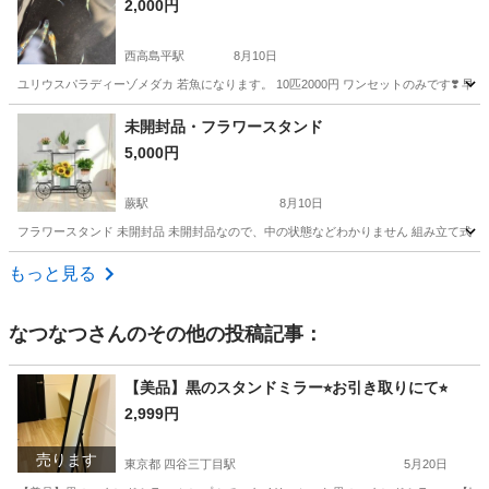
2,000円
西高島平駅
8月10日
ユリウスパラディーゾメダカ 若魚になります。 10匹2000円 ワンセットのみです❣️ 
埼玉
和光市
西高島平駅
その他
未開封品・フラワースタンド
5,000円
蕨駅
8月10日
フラワースタンド 未開封品 未開封品なので、中の状態などわかりません 組み立て式で
埼玉
川口市
蕨駅
その他
フラワースタンド
もっと見る
なつなつ
さんのその他の投稿記事：
【美品】黒のスタンドミラー⭐︎お引き取りにて⭐︎
2,999円
売ります
東京都 四谷三丁目駅
5月20日