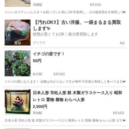
鴻巣駅
8月10日
ジャンガリアンハムスターを飼っていた時に1年半使用し、その後使用せず保管していまし
埼玉
鴻巣市
鴻巣駅
その他
【汚れOK‼️】古い洋服、一袋まるまる買取
します✨
状態が悪くてもOK！最大限買取します
プリフラ
Ad
イチゴの苗です！
50円
松久駅
8月10日
イチゴの苗になります！ 品種は分からないですが毎年子供達が美味しく食べてます(^-^
埼玉
児玉郡
松久駅
その他
無料
日本人形 市松人形 鼓 木製ガラスケース入り 昭和
レトロ 置物 着物 わらべ人形
2,500円
草加駅
8月10日
日本人形 市松人形 鼓 木製ガラスケース入り 昭和レトロ 置物 着物 わらべ人形 ガラスケー