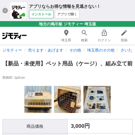
アプリならお得な情報を見逃さない！
インストール
アプリで開く
地元の掲示板 ジモティー 埼玉版
埼玉県
検索
ログイン
投稿
ジモティー
売ります・あげます
その他
埼玉県のその他
さいた
【新品・未使用】ペット用品（ケージ）、組み立て前
投稿ID: 1p2cov
3,000円
商品価格