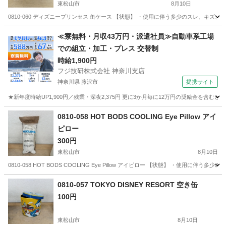
東松山市
8月10日
0810-060 ディズニープリンセス 缶ケース 【状態】 ・使用に伴う多少のスレ、キ
埼玉
東松山市
その他
現地
≪寮無料・月収43万円・派遣社員≫自動車系工場
での組立・加工・プレス 交替制
時給1,900円
フジ技研株式会社 神奈川支店
神奈川県 藤沢市
提携サイト
★新年度時給UP1,900円／残業・深夜2,375円 更に3か月毎に12万円の奨励金を含む
神奈川
藤沢市
その他
0810-058 HOT BODS COOLING Eye Pillow アイ
ピロー
300円
東松山市
8月10日
0810-058 HOT BODS COOLING Eye Pillow アイピロー 【状態】 ・
埼玉
東松山市
その他
アイピロー
0810-057 TOKYO DISNEY RESORT 空き缶
100円
東松山市
8月10日