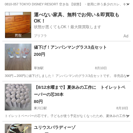
0810-057 TOKYO DISNEY RESORT 空き缶 【状態】 ・使用に伴う多少
埼玉
東松山市
その他
空き缶
運べない家具、無料でお伺い＆即買取も
OK！
状態が悪くてもOK！最大限買取します
プリフラ
Ad
値下げ！アンパンマングラス3点セット
200円
草加駅
8月10日
300円→200円に値下げしました！ アンパンマンのグラス3点セットです。 非売品なので
埼玉
草加市
草加駅
その他
【8/12水曜まで】夏休みの工作に トイレットペ
ーパーの芯30本
80円
東川口駅
8月10日
トイレットペーパーの芯です。子どもが使う予定がなくなったため、夏休みの工作などでほ
埼玉
川口市
東川口駅
その他
トイレットペーパー
ユリウスパラディーゾ