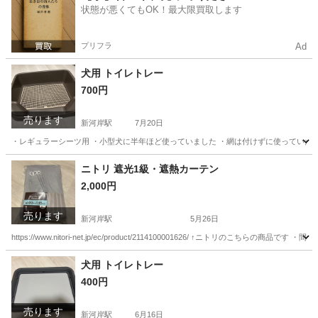
状態が悪くてもOK！最大限買取します
プリフラ
Ad
犬用 トイレトレー
700円
売ります
新河岸駅
7月20日
・レギュラーシーツ用 ・小型犬に半年ほど使っていました ・網は付けずに使っていたの
埼玉
川越市
新河岸駅
その他
シーツ
ニトリ 遮光1級・遮熱カーテン
2,000円
売ります
新河岸駅
5月26日
https://www.nitori-net.jp/ec/product/2114100001626/ ↑ニトリのこち
埼玉
川越市
新河岸駅
カーテン、ブラインド
カーテン
犬用 トイレトレー
400円
売ります
新河岸駅
6月16日