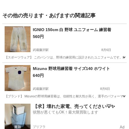
その他の売ります・あげますの関連記事
IGNIO 150cm 白 野球 ユニフォーム 練習着
560円
武蔵藤沢駅
8月6日
【スポーツウェア】 このパンツは、野球の練習用に設計されたユニフォームです。白色
埼玉
入間市
武蔵藤沢駅
その他
ユニフォーム
Mizuno 野球用練習着 サイズ140 ホワイト
640円
武蔵藤沢駅
8月6日
【ブランド】 Mizunoの野球用練習着は、信頼性と耐久性が高く、選手のパフォーマ
埼玉
入間市
武蔵藤沢駅
その他
ユニフォーム
【求】壊れた家電、売ってください💡✨
状態が悪くてもOK！最大限買取します
プリフラ
Ad