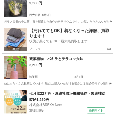
2,500円
西大宮駅
8月6日
ガラス容器の中に苔、石を配置した自作のテラリウムです。 ご覧いただきありがとう
埼玉
さいたま市
西大宮駅
その他
【汚れててもOK】着なくなった洋服、買取
ります！
状態が悪くてもOK！最大限買取します
プリフラ
Ad
観葉植物 パキラとテラコッタ鉢
2,500円
鴻巣駅
8月6日
他にもたくさん投稿しています 3品以上購入いただける場合には1品200円ずつ値引き
埼玉
鴻巣市
鴻巣駅
その他
テラコッタ
≪月収22万円・派遣社員≫機械操作・製造補助
時給1,250円
株式会社BREXA Next
茨城県 静駅
提携サイト