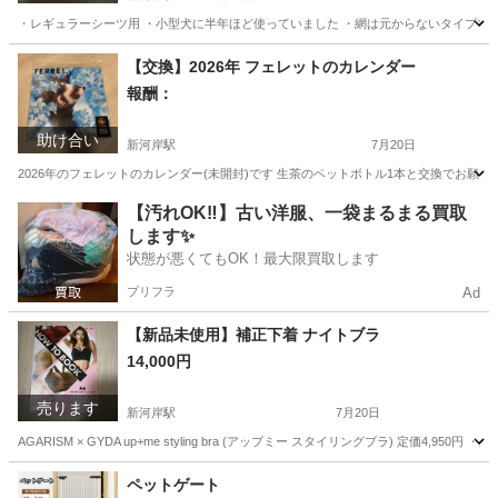
・レギュラーシーツ用 ・小型犬に半年ほど使っていました ・網は元からないタイプで
埼玉
川越市
新河岸駅
その他
トイレ
【交換】2026年 フェレットのカレンダー
報酬：
助け合い
新河岸駅
7月20日
2026年のフェレットのカレンダー(未開封)です 生茶のペットボトル1本と交換でお願い
埼玉
川越市
新河岸駅
交換したい
フェレット
【汚れOK‼️】古い洋服、一袋まるまる買取
します✨
状態が悪くてもOK！最大限買取します
プリフラ
Ad
【新品未使用】補正下着 ナイトブラ
14,000円
売ります
新河岸駅
7月20日
AGARISM × GYDA up+me styling bra (アップミー スタイリングブラ) 定価4,
埼玉
川越市
新河岸駅
その他
新品
ペットゲート