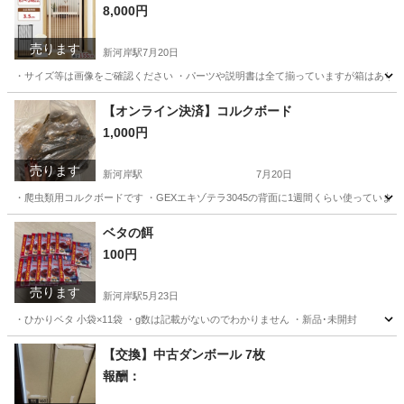
8,000円
売ります
新河岸駅
7月20日
・サイズ等は画像をご確認ください ・パーツや説明書は全て揃っていますが箱はありません
埼玉
川越市
新河岸駅
その他
ウエルシア
【オンライン決済】コルクボード
1,000円
売ります
新河岸駅
7月20日
・爬虫類用コルクボードです ・GEXエキゾテラ3045の背面に1週間くらい使っていま
埼玉
川越市
新河岸駅
その他
コルクボード
ベタの餌
100円
売ります
新河岸駅
5月23日
・ひかりベタ 小袋×11袋 ・g数は記載がないのでわかりません ・新品･未開封
埼玉
川越市
新河岸駅
その他
ベタ
【交換】中古ダンボール 7枚
報酬：