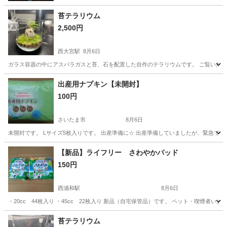
苔テラリウム
2,500円
西大宮駅
8月6日
ガラス容器の中にアスパラガスと苔、石を配置した自作のテラリウムです。 ご覧いた
埼玉
さいたま市
西大宮駅
その他
テラリウム
出産用ナプキン【未開封】
100円
さいたま市
8月6日
未開封です。 Lサイズ5枚入りです。 出産準備に☆ 出産準備していましたが、緊急で
埼玉
さいたま市
その他
ナプキン
【新品】ライフリー さわやかパッド
150円
西浦和駅
8月6日
・20cc 44枚入り ・45cc 22枚入り 新品（自宅保管品）です。 ペット・喫煙者い
埼玉
さいたま市
西浦和駅
その他
パッド
苔テラリウム