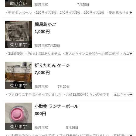
助け合い
新河岸駅
7月20日
・中古ダンボール ・120サイズ3枚、140サイズ3枚、160サイズ1枚 ・使用感あり
埼玉
川越市
新河岸駅
交換したい
ダンボール
簡易鳥かご
1,000円
売ります
新河岸駅
7月20日
・3日間使用 ・汚れはほぼありません ・友人からインコを預かった際に使用 ・カゴ
埼玉
川越市
新河岸駅
その他
鳥かご
折りたたみ ケージ
7,000円
売ります
新河岸駅
7月20日
・フクロウに半年ほど使っていました ・元値12,000円くらいの物です ・元はキャット
埼玉
川越市
新河岸駅
その他
流木
小動物 ランナーボール
300円
売ります
新河岸駅
5月26日
・小動物用のランナーボールです ・フクロモモンガに使っていました ・直径16cm 