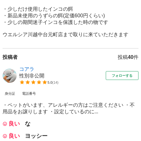
・少しだけ使用したインコの餌

・新品未使用のうずらの餌(定価600円くらい)

・少しの期間迷子インコを保護した時の物です

ウエルシア川越中台元町店まで取りに来ていただきます
投稿者
投稿
40
件
コアラ
性別非公開
フォローする
5.0
(
14
)
身分証
電話番号
・ペットがいます、アレルギーの方はご注意ください ・不
用品をお譲りします ・設定しているのに...
良い
な
良い
ヨッシー