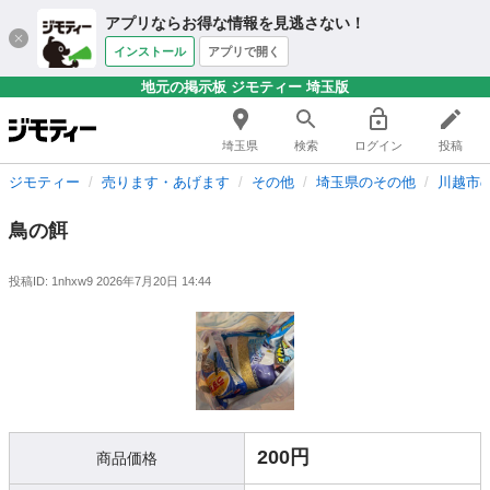
アプリならお得な情報を見逃さない！
インストール
アプリで開く
地元の掲示板 ジモティー 埼玉版
埼玉県
検索
ログイン
投稿
ジモティー
売ります・あげます
その他
埼玉県のその他
川越市
鳥の餌
投稿ID: 1nhxw9
2026年7月20日 14:44
200円
商品価格