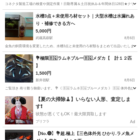
コネクタ製造工場の検査や測定作業！日勤専属＆土日祝休み＆年間休日128日★クリーン
茨城
常陸大宮市
静駅
その他
水槽3点＋未使用ろ材セット｜大型水槽は水漏れあ
り・補修できる方へ
5,000円
武蔵高萩駅
8月6日
金魚の飼育環境を変更したため、水槽3点と未使用のろ材類をまとめて出品いたします。
埼玉
日高市
武蔵高萩駅
その他
水槽
💐極限🇧🇶ラムネブルー🇧🇶メダカ【 計１２匹
】
1,500円
新井宿駅
8月6日
ご覧頂き.有り難う御座います。 💐《 🇧🇶ラムネ🇧🇶ブルーメダカ 》 🇧🇶 体外色ひか
埼玉
川口市
新井宿駅
その他
【夏の大掃除🧹】いらない人形、査定しま
す❗️
状態が悪くてもOK！最大限買取します
プリフラ
Ad
【No.❻】💐超.極上【三色体外光 ひかり.ラメ魚メ