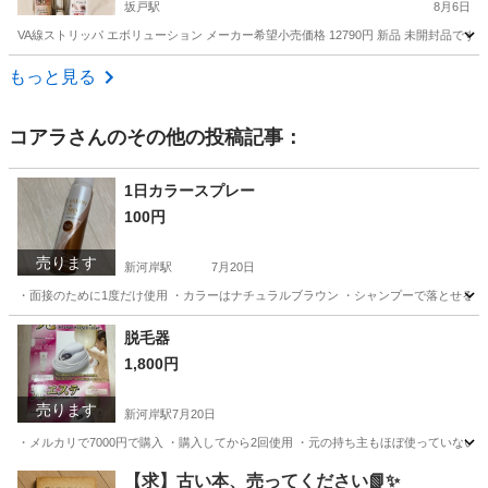
坂戸駅
8月6日
VA線ストリッパ エボリューション メーカー希望小売価格 12790円 新品 未開封品で
埼玉
さいたま市
坂戸駅
その他
もっと見る
コアラ
さんのその他の投稿記事：
1日カラースプレー
100円
売ります
新河岸駅
7月20日
・面接のために1度だけ使用 ・カラーはナチュラルブラウン ・シャンプーで落とせる
埼玉
川越市
新河岸駅
ヘアケア
スプレー
脱毛器
1,800円
売ります
新河岸駅
7月20日
・メルカリで7000円で購入 ・購入してから2回使用 ・元の持ち主もほぼ使っていないそ
埼玉
川越市
新河岸駅
美容家電
メルカリ
【求】古い本、売ってください📗✨