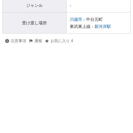
ジャンル
-
川越市
- 中台元町
受け渡し場所
東武東上線 -
新河岸駅
注意事項
通報
お気に入り 4