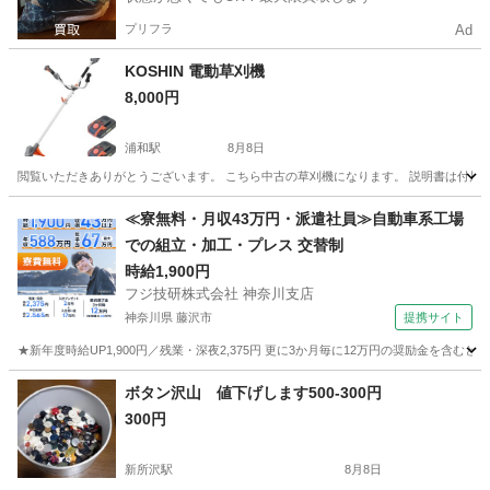
プリフラ
Ad
KOSHIN 電動草刈機
8,000円
浦和駅
8月8日
閲覧いただきありがとうございます。 こちら中古の草刈機になります。 説明書は付属し
埼玉
さいたま市
浦和駅
その他
≪寮無料・月収43万円・派遣社員≫自動車系工場
での組立・加工・プレス 交替制
時給1,900円
フジ技研株式会社 神奈川支店
神奈川県 藤沢市
提携サイト
★新年度時給UP1,900円／残業・深夜2,375円 更に3か月毎に12万円の奨励金を含む
神奈川
藤沢市
その他
ボタン沢山 値下げします500-300円
300円
新所沢駅
8月8日