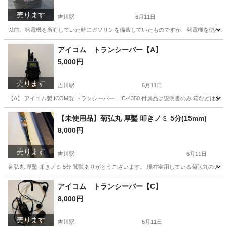
売ります
吉川駅
6月11日
以前、発電機を所有していた時にガソリンを備蓄していたものですが、発電機を使わな
埼玉
吉川市
吉川駅
その他
ステンレス
アイコム トランシーバー【A】
5,000円
売ります
吉川駅
6月11日
【A】 アイコム製 ICOM製 トランシーバー IC-4350 付属品は説明書のみ 箱な
埼玉
吉川市
吉川駅
その他
アイコム
【未使用品】菊弘丸 厚鑿 叩きノミ 5分(15mm)
8,000円
売ります
吉川駅
6月11日
菊弘丸 厚鑿 叩きノミ 5分 閲覧ありがとうございます。 現在実用している菊弘丸の
埼玉
吉川市
吉川駅
その他
ノミ
アイコム トランシーバー【C】
8,000円
売ります
吉川駅
6月11日