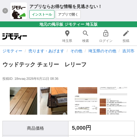
アプリならお得な情報を見逃さない！
インストール
アプリで開く
地元の掲示板 ジモティー 埼玉版
埼玉県
検索
ログイン
投稿
ジモティー
売ります・あげます
その他
埼玉県のその他
吉川市
ウッドテック チェリー レリーフ
投稿ID: 18nvaq
2026年6月11日 08:36
5,000円
商品価格