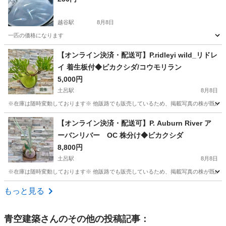
越谷駅
8月8日
一匹の価格になります
埼玉
越谷市
越谷駅
その他
【オンライン決済・配送可】P.ridleyi wild_リドレ
イ 着生板付◆ビカクシダ/コウモリラン
5,000円
土呂駅
8月8日
※在庫は随時変動しております※ 他販路でも販売しているため、掲載写真の株が既に売り
埼玉
さいたま市
土呂駅
その他
リドレイ
【オンライン決済・配送可】P. Auburn River ア
ーバンリバー OC 株分け◆ビカクシダ
8,800円
土呂駅
8月8日
※在庫は随時変動しております※ 他販路でも販売しているため、掲載写真の株が既に売
埼玉
さいたま市
土呂駅
その他
ビカクシダ
もっと見る
青空建築
さんのその他の投稿記事：