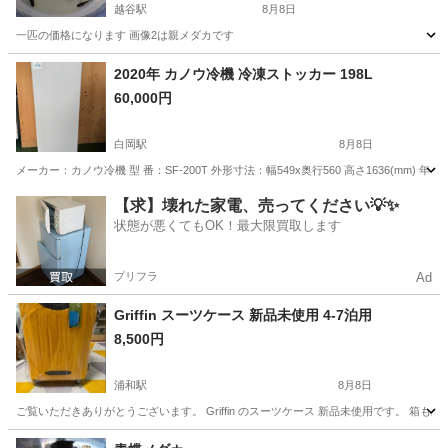
越谷駅
8月8日
一匹の価格になります 画像2は親メダカです
埼玉
越谷市
越谷駅
その他
2020年 カノウ冷機 冷凍ストッカー 198L
60,000円
白岡駅
8月8日
メーカー：カノウ冷機 型 番：SF-200T 外形寸法：幅549x奥行560 高さ1636(mm) 年 式：
埼玉
白岡市
白岡駅
その他
商品
【求】壊れた家電、売ってください💡✨
状態が悪くてもOK！最大限買取します
プリフラ
Ad
Griffin スーツケース 新品未使用 4-7泊用
8,500円
浦和駅
8月8日
ご覧いただきありがとうございます。 Griffin のスーツケース 新品未使用です。 
埼玉
さいたま市
浦和駅
その他
スーツケース