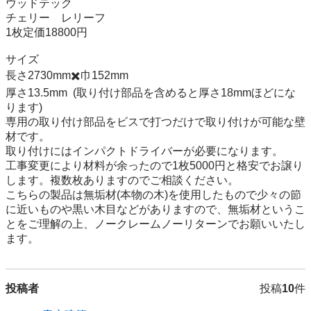
ウッドテック

チェリー　レリーフ

1枚定価18800円

サイズ

長さ2730mm✖️巾152mm

厚さ13.5mm  (取り付け部品を含めると厚さ18mmほどにな
ります)

専用の取り付け部品をビスで打つだけで取り付けが可能な壁
材です。

取り付けにはインパクトドライバーが必要になります。

工事変更により材料が余ったので1枚5000円と格安でお譲り
します。複数枚ありますのでご相談ください。

こちらの製品は無垢材(本物の木)を使用したもので少々の節
に近いものや黒い木目などがありますので、無垢材というこ
とをご理解の上、ノークレームノーリターンでお願いいたし
ます。
投稿者
投稿
10
件