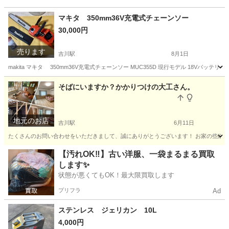
マキタ 350mm36V充電式チェーンソー
30,000円
売ります
吉川駅
8月1日
makita マキタ 350mm36V充電式チェーンソー MUC355D 現行モデル 18V
埼玉
吉川市
吉川駅
その他
チェーンソー
そばにいますか？かかりつけの大工さん。
地元のお店
吉川駅
6月11日
たくさんのお問い合わせをいただきまして、誠にありがとうございます！ お家の些細な気
埼玉
吉川市
吉川駅
リフォーム
【汚れOK‼️】古い洋服、一袋まるまる買取
します✨
状態が悪くてもOK！最大限買取します
プリフラ
Ad
ステンレス ジェリカン 10L
4,000円