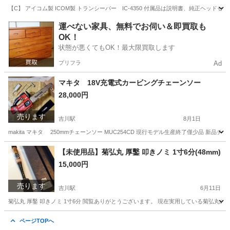
【C】 アイコム製 ICOM製 トランシーバー IC-4350 付属品は説明書、純正ヘッ
埼玉
吉川市
吉川駅
その他
アイコム
運べない家具、無料でお伺い＆即買取も
OK！
状態が悪くてもOK！最大限買取します
プリフラ
Ad
マキタ 18V充電式カービングチェーンソー
28,000円
売ります
吉川駅
8月1日
makita マキタ 250mmチェーンソー MUC254CD 現行モデル生産終了僅少品 
埼玉
吉川市
吉川駅
その他
【未使用品】菊弘丸 厚鑿 叩きノミ 1寸6分(48mm)
15,000円
売ります
吉川駅
6月11日
菊弘丸 厚鑿 叩きノミ 1寸6分 閲覧ありがとうございます。 現在実用している菊弘丸
埼玉
吉川市
吉川駅
その他
ノミ
ページTOPへ