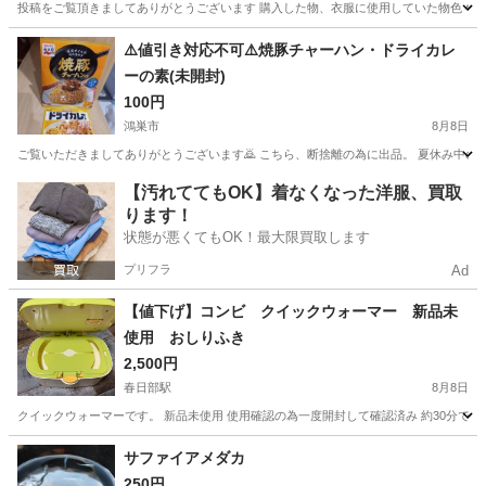
投稿をご覧頂きましてありがとうございます 購入した物、衣服に使用していた物色々な大
埼玉
所沢市
新所沢駅
その他
⚠️値引き対応不可⚠️焼豚チャーハン・ドライカレ
ーの素(未開封)
100円
鴻巣市
8月8日
ご覧いただきましてありがとうございます🙇 こちら、断捨離の為に出品。 夏休み中のお子
埼玉
鴻巣市
その他
チャーハン
【汚れててもOK】着なくなった洋服、買取
ります！
状態が悪くてもOK！最大限買取します
プリフラ
Ad
【値下げ】コンビ クイックウォーマー 新品未
使用 おしりふき
2,500円
春日部駅
8月8日
クイックウォーマーです。 新品未使用 使用確認の為一度開封して確認済み 約30分で赤ちゃん
埼玉
春日部市
春日部駅
その他
クイックウォーマー
サファイアメダカ
250円