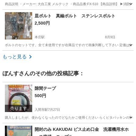
商品説明 ・メーカー: 大自工業 メルテック ・商品品番:FX-510 【商品説明】 ▶消防法
埼玉
本庄市
本庄駅
その他
ピース
皿ボルト 真鍮ボルト ステンレスボルト
2,500円
本庄駅
8月9日
ボルトのセットです。全て未使用ですが在庫品ですので画像判断して下さい 定価は結
埼玉
本庄市
本庄駅
その他
ボルト
もっと見る
ぼんす
さんのその他の投稿記事：
隙間テープ
500円
売ります
入間市駅
7月27日
購入しましたが、使わなくなったのでどなたかご使用ください らくピタパッキンの方
埼玉
入間市
入間市駅
その他
開封のみ KAKUDAI ビス止め口金 洗濯機用水ホ