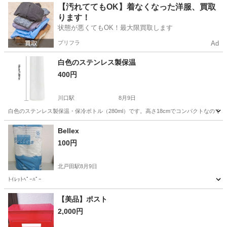
埼玉
上尾市
上尾駅
その他
エアレス
【汚れててもOK】着なくなった洋服、買取
ります！
状態が悪くてもOK！最大限買取します
プリフラ
Ad
白色のステンレス製保温
400円
川口駅
8月9日
白色のステンレス製保温・保冷ボトル（280ml）です。高さ18cmでコンパクトなの
埼玉
川口市
川口駅
その他
Bellex
100円
北戸田駅
8月9日
ﾄｲﾚｯﾄﾍﾟｰﾊﾟｰ
埼玉
さいたま市
北戸田駅
その他
【美品】ポスト
2,000円