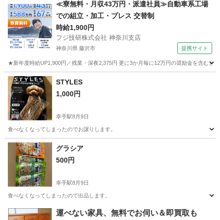
埼玉
幸手市
幸手駅
その他
譲り
≪寮無料・月収43万円・派遣社員≫自動車系工場
での組立・加工・プレス 交替制
時給1,900円
フジ技研株式会社 神奈川支店
神奈川県 藤沢市
提携サイト
★新年度時給UP1,900円／残業・深夜2,375円 更に3か月毎に12万円の奨励金を含む
神奈川
藤沢市
その他
STYLES
1,000円
幸手駅
8月9日
食べなくなってしまったのでお譲りします。
埼玉
幸手市
幸手駅
その他
譲り
グラシア
500円
幸手駅
8月9日
食べなくなってしまったので出品します。
埼玉
幸手市
幸手駅
その他
運べない家具、無料でお伺い＆即買取も