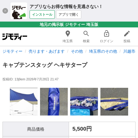
アプリならお得な情報を見逃さない！
インストール
アプリで開く
地元の掲示板 ジモティー 埼玉版
埼玉県
検索
ログイン
投稿
ジモティー
売ります・あげます
その他
埼玉県のその他
川越市
キャプテンスタッグ ヘキサタープ
投稿ID: 13j9em
2026年7月28日 21:47
5,500円
商品価格