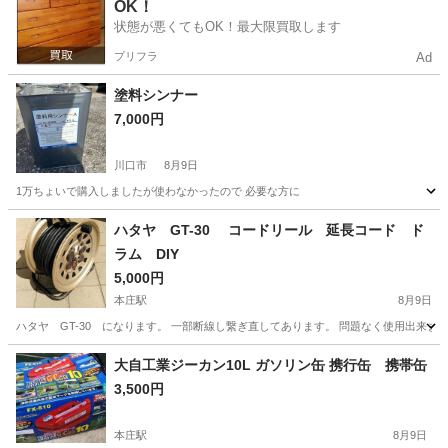
OK！
状態が悪くてもOK！最大限買取します
プリフラ
Ad
塗料シンナー
7,000円
川口市
8月9日
1万ちょいで購入しましたが使わなかったので 必要な方に
埼玉
川口市
その他
ハタヤ GT-30 コードリール 延長コード ド
ラム DIY
5,000円
本庄駅
8月9日
ハタヤ GT-30 になります。 一部断線し繋ぎ直してあります。 問題なく使用出来ま
埼玉
本庄市
本庄駅
その他
ハタヤ
大自工業ジーカン10L ガソリン缶 携行缶 携帯缶
3,500円
本庄駅
8月9日