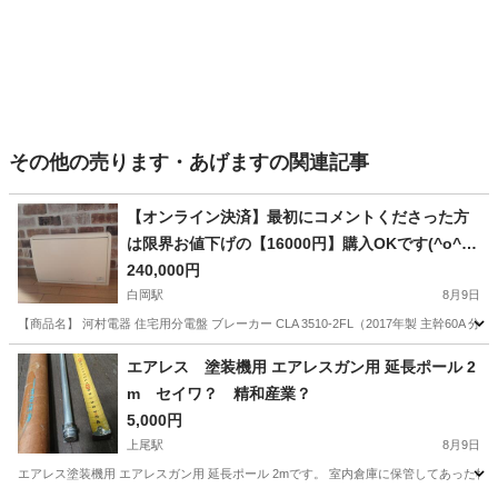
その他の売ります・あげますの関連記事
【オンライン決済】最初にコメントくださった方
は限界お値下げの【16000円】購入OKです(^o^)
早い者勝ち 河村電器の分電盤ブレーカーCLA
240,000円
主幹60A分岐10回路
白岡駅
8月9日
【商品名】 河村電器 住宅用分電盤 ブレーカー CLA 3510-2FL（2017年製 主幹60A 
埼玉
白岡市
白岡駅
その他
ブレーカー
エアレス 塗装機用 エアレスガン用 延長ポール 2
m セイワ？ 精和産業？
5,000円
上尾駅
8月9日
エアレス塗装機用 エアレスガン用 延長ポール 2mです。 室内倉庫に保管してあった物