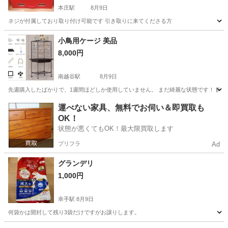
本庄駅
8月9日
ネジが付属しており取り付け可能です 引き取りに来てくださる方
埼玉
児玉郡
本庄駅
その他
小鳥用ケージ 美品
8,000円
南越谷駅
8月9日
先週購入したばかりで、1週間ほどしか使用していません。 まだ綺麗な状態です！ 飼育環境が変わるた
埼玉
越谷市
南越谷駅
その他
小鳥
運べない家具、無料でお伺い＆即買取も
OK！
状態が悪くてもOK！最大限買取します
プリフラ
Ad
グランデリ
1,000円
幸手駅
8月9日
何袋かは開封して残り3袋だけですがお譲りします。