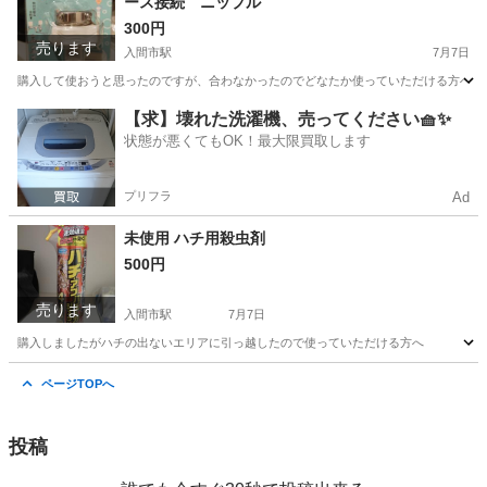
ース接続 ニップル
300円
売ります
入間市駅
7月7日
購入して使おうと思ったのですが、合わなかったのでどなたか使っていただける方へ
埼玉
川越市
入間市駅
生活家電
【求】壊れた洗濯機、売ってください🧺✨
状態が悪くてもOK！最大限買取します
プリフラ
Ad
未使用 ハチ用殺虫剤
500円
売ります
入間市駅
7月7日
購入しましたがハチの出ないエリアに引っ越したので使っていただける方へ
埼玉
川越市
入間市駅
その他
ページTOPへ
投稿