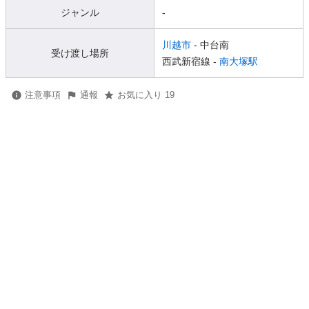
ジャンル
-
川越市
- 中台南
受け渡し場所
西武新宿線 -
南大塚駅
注意事項
通報
お気に入り 19