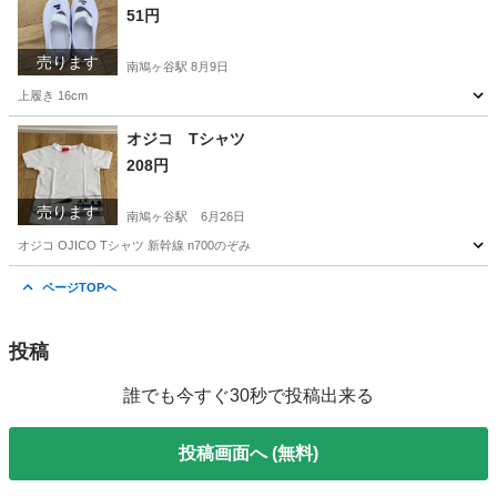
51円
売ります
南鳩ヶ谷駅
8月9日
上履き 16cm
埼玉
川口市
南鳩ヶ谷駅
その他
上履き
オジコ Tシャツ
208円
売ります
南鳩ヶ谷駅
6月26日
オジコ OJICO Tシャツ 新幹線 n700のぞみ
埼玉
川口市
南鳩ヶ谷駅
キッズ用品
オジコ
ページTOPへ
投稿
誰でも今すぐ30秒で投稿出来る
投稿画面へ (無料)