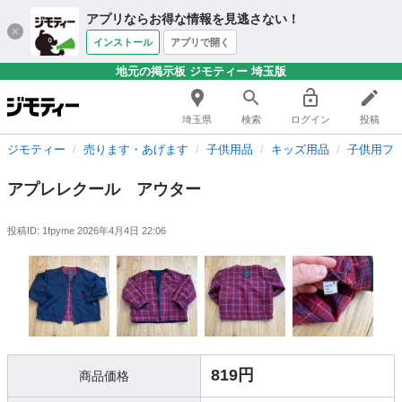
アプリならお得な情報を見逃さない！
インストール
アプリで開く
地元の掲示板 ジモティー 埼玉版
埼玉県
検索
ログイン
投稿
ジモティー
売ります・あげます
子供用品
キッズ用品
子供用フ
アプレレクール アウター
投稿ID: 1fpyme
2026年4月4日 22:06
819円
商品価格