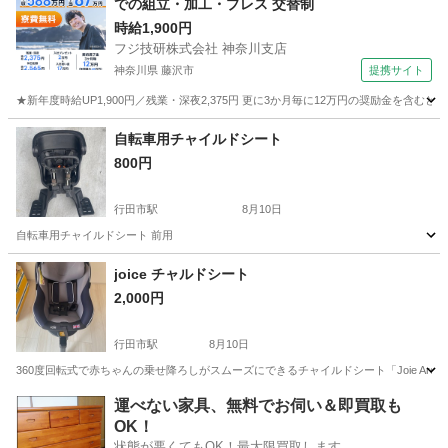
での組立・加工・プレス 交替制
時給1,900円
フジ技研株式会社 神奈川支店
神奈川県 藤沢市
提携サイト
★新年度時給UP1,900円／残業・深夜2,375円 更に3か月毎に12万円の奨励金を含む
神奈川
藤沢市
その他
自転車用チャイルドシート
800円
行田市駅
8月10日
自転車用チャイルドシート 前用
埼玉
行田市
行田市駅
ベビー用品
joice チャルドシート
2,000円
行田市駅
8月10日
360度回転式で赤ちゃんの乗せ降ろしがスムーズにできるチャイルドシート「Joie Arc3
埼玉
行田市
行田市駅
ベビー用品
運べない家具、無料でお伺い＆即買取も
OK！
状態が悪くてもOK！最大限買取します