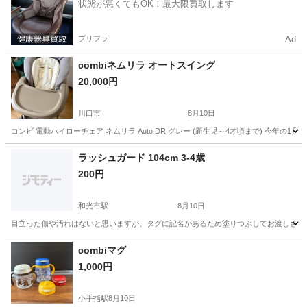
状態が悪くてもOK！最大限買取します
プリフラ
Ad
combiネムリラ オートスイング
20,000円
川口市
8月10日
コンビ 電動ハイローチェア ネムリラ Auto DR グレー (新生児～4才頃まで) 今年
埼玉
川口市
ベビー用品
ラッシュガード 104cm 3-4歳
200円
和光市駅
8月10日
目立った傷や汚れはないと思いますが、タグに記名があるため塗りつぶしてお渡しさせ
埼玉
和光市
和光市駅
その他
ラッシュガード
combiマグ
1,000円
小手指駅
8月10日