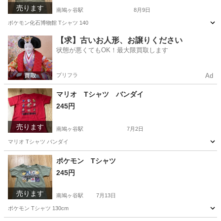
売ります
南鳩ヶ谷駅
8月9日
ポケモン化石博物館 Tシャツ 140
埼玉
川口市
南鳩ヶ谷駅
キッズ用品
博物館
【求】古いお人形、お譲りください
状態が悪くてもOK！最大限買取します
プリフラ
Ad
マリオ Tシャツ バンダイ
245円
売ります
南鳩ヶ谷駅
7月2日
マリオ Tシャツ バンダイ
埼玉
川口市
南鳩ヶ谷駅
キッズ用品
マリオ
ポケモン Tシャツ
245円
売ります
南鳩ヶ谷駅
7月13日
ポケモン Tシャツ 130cm