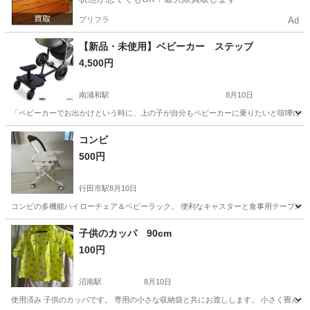
プリフラ
Ad
【新品・未使用】ベビーカー ステップ
4,500円
南浦和駅
8月10日
「ベビーカーでお出かけという時に、上の子が自分もベビーカーに乗りたいと喧嘩になる
埼玉
さいたま市
南浦和駅
ベビー用品
ステップ
コンビ
500円
行田市駅
8月10日
コンビの多機能ハイローチェア＆ベビーラック。 便利なキャスターと食事用テーブル付
埼玉
行田市
行田市駅
ベビー用品
子供のカッパ 90cm
100円
沼南駅
8月10日
使用済み 子供のカッパです。 専用の小さな収納袋と共にお渡しします。 小さく畳ん