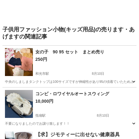
子供用ファッション小物(キッズ用品)の売ります・あ
げますの関連記事
女の子 90 95 セット まとめ売り
250円
和光市駅
8月10日
中央のしましまタンクトップは100サイズですが伸縮性があり95の頃着ていたためふ
埼玉
和光市
和光市駅
キッズ用品
コンビ・ロワイヤルオートスウィング
10,000円
指扇駅
8月10日
不要になりましたのでお譲り致します！！
埼玉
さいたま市
指扇駅
ベビー用品
【求】ジモティーに出せない健康器具