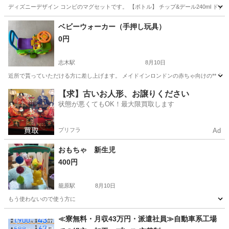
ディズニーデザイン コンビのマグセットです。 【ボトル】 チップ&デール240ml ドナルド3
埼玉
所沢市
小手指駅
ベビー用品
ベビーウォーカー（手押し玩具）
0円
志木駅
8月10日
近所で貰っていただける方に差し上げます。 メイドインロンドンの赤ちゃ向けの**「足
埼玉
新座市
志木駅
ベビー用品
玩具
【求】古いお人形、お譲りください
状態が悪くてもOK！最大限買取します
プリフラ
Ad
おもちゃ 新生児
400円
籠原駅
8月10日
もう使わないので使う方に
埼玉
熊谷市
籠原駅
ベビー用品
新生児
≪寮無料・月収43万円・派遣社員≫自動車系工場