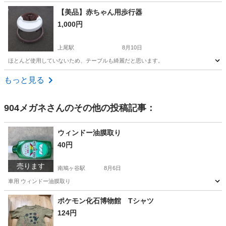
埼玉
上尾市
沼南駅
キッズ用品
カッパ
【美品】赤ちゃん用歩行器
1,000円
上尾駅
8月10日
ほとんど使用していないため、テーブルも綺麗だと思います。
埼玉
上尾市
上尾駅
ベビー用品
もっと見る
904メガネ
さんのその他の投稿記事：
ウィンドー油膜取り
40円
売ります
南鳩ヶ谷駅
8月6日
車用 ウィンドー油膜取り
埼玉
川口市
南鳩ヶ谷駅
メンテナンス用品
ポケモン化石博物館 Tシャツ
124円