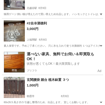
北越谷駅
8月9日
猫用ゲージ 飼い猫が増えたので買い替えため出品します。 ハンモックとトイレは、付きません。
埼玉
越谷市
北越谷駅
家庭用品
#2合冷酒徳利
3,000円
上福岡駅
8月9日
素人保管です。予めご了承ください。 穴に氷を入れて使う冷酒徳利 １つはアイスクラッ
埼玉
ふじみ野市
上福岡駅
食器
運べない家具、無料でお伺い＆即買取も
OK！
状態が悪くてもOK！最大限買取します
プリフラ
Ad
玄関腰掛 踏台 植木鉢置 ３つ
1,000円
朝霞市
8月9日
60x26.5 高さ15.5 引越し整理のため、出品します。 宜しくお願いします。