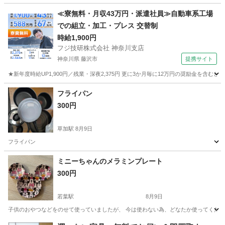
埼玉
朝霞市
家庭用品
踏台
≪寮無料・月収43万円・派遣社員≫自動車系工場
での組立・加工・プレス 交替制
時給1,900円
フジ技研株式会社 神奈川支店
神奈川県 藤沢市
提携サイト
★新年度時給UP1,900円／残業・深夜2,375円 更に3か月毎に12万円の奨励金を含む
神奈川
藤沢市
その他
フライパン
300円
草加駅
8月9日
フライパン
埼玉
草加市
草加駅
調理器具
フライパン
ミニーちゃんのメラミンプレート
300円
若葉駅
8月9日
子供のおやつなどをのせて使っていましたが、 今は使わない為、どなたか使ってくださ