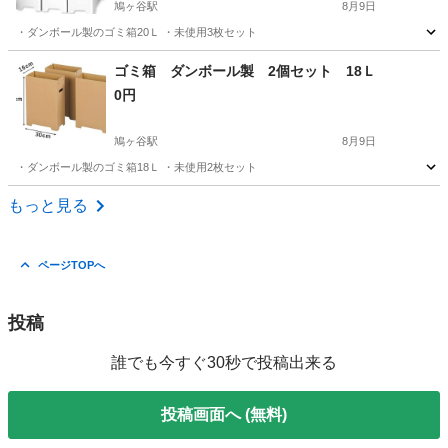
鳩ヶ谷駅
8月9日
・ダンボール製のゴミ箱20Ｌ ・未使用3枚セット
埼玉
川口市
鳩ヶ谷駅
掃除用具
ダンボール
ゴミ箱 ダンボール製 2個セット 18Ｌ
0円
鳩ヶ谷駅
8月9日
・ダンボール製のゴミ箱18Ｌ ・未使用2枚セット
埼玉
川口市
鳩ヶ谷駅
掃除用具
もっと見る
ページTOPへ
投稿
誰でも今すぐ30秒で投稿出来る
投稿画面へ (無料)