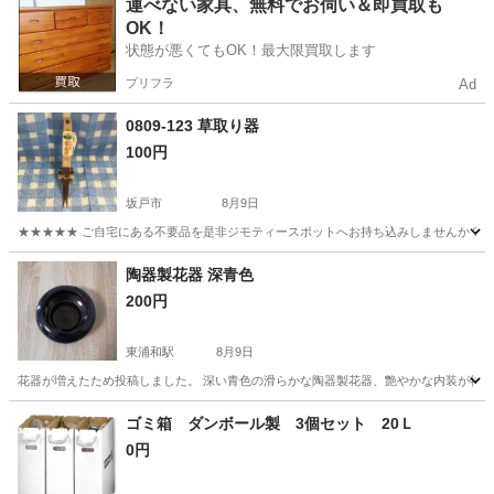
埼玉
鶴ヶ島市
若葉駅
食器
運べない家具、無料でお伺い＆即買取も
OK！
状態が悪くてもOK！最大限買取します
プリフラ
Ad
0809-123 草取り器
100円
坂戸市
8月9日
★★★★★ ご自宅にある不要品を是非ジモティースポットへお持ち込みしませんか？ 家
埼玉
坂戸市
その他
草取り
陶器製花器 深青色
200円
東浦和駅
8月9日
花器が増えたため投稿しました。 深い青色の滑らかな陶器製花器、艶やかな内装が特徴です。
埼玉
川口市
東浦和駅
その他
ゴミ箱 ダンボール製 3個セット 20Ｌ
0円