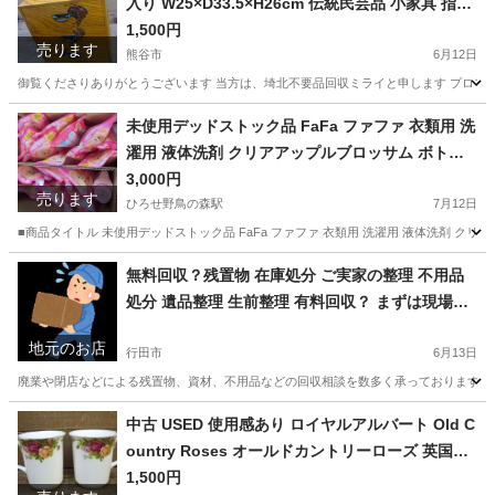
入り W25×D33.5×H26cm 伝統民芸品 小家具 指物
小箪笥 レターケース 文房具入れ 薬入れ等に
1,500円
売ります
熊谷市
6月12日
御覧くださりありがとうございます 当方は、埼北不要品回収ミライと申します プロフィールはコチラ → 
埼玉
熊谷市
インテリア雑貨/小物
指物
未使用デッドストック品 FaFa ファファ 衣類用 洗
濯用 液体洗剤 クリアアップルブロッサム ボトル
１本＋つめかえ用0.9kg袋１６ケ まとめセット 仮
3,000円
売ります
に260円×17点とすれば、4,420円分の価値となり
ひろせ野鳥の森駅
7月12日
ます（32%OFF相当です） 毎日のように大量の
■商品タイトル 未使用デッドストック品 FaFa ファファ 衣類用 洗濯用 液体洗剤 クリアア
洗濯をするような施設環境であれば経費節減にな
埼玉
熊谷市
ひろせ野鳥の森駅
洗濯用品
無料回収？残置物 在庫処分 ご実家の整理 不用品
るかもしれません
処分 遺品整理 生前整理 有料回収？ まずは現場に
てお見積りいたします
地元のお店
行田市
6月13日
廃業や閉店などによる残置物、資材、不用品などの回収相談を数多く承っております お
埼玉
行田市
便利屋
無料
中古 USED 使用感あり ロイヤルアルバート Old C
ountry Roses オールドカントリーローズ 英国王
室御用達 マグカップ ２点まとめ
1,500円