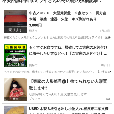
不要品無料回収ミライ
さんのその他の投稿記事：
中古／USED 大型賞状盆 ２点セット 長方盆
木製 漆塗 漆器 朱塗 キズ剥がれあり
3,000円
売ります
熊谷市
6月14日
御覧くださりありがとうございます 当方は熊谷市の埼北不要品回収ミライです ↓業務内容／サービス内容
埼玉
熊谷市
年中行事用品
大型
もうすぐお盆ですね。帰省してご実家のお片付け
に着手したい方などへ！【ご実家のお片付け】
【断捨離】【遺品部屋】のお手伝いします 困っ
地元のお店
た時はお電話ください。お力になれるかもしれま
熊谷市
8月5日
せん
もうすぐお盆ですね。帰省してご実家のお片付けに着手したい方などへ！【ご実家のお片
埼玉
熊谷市
その他
断捨離
【実家の人形整理🏠】捨てられない人形買
取します❗️
状態が悪くてもOK！最大限買取します
プリフラ
Ad
USED 木製３段引き出し小物入れ 桜皮細工葉文様