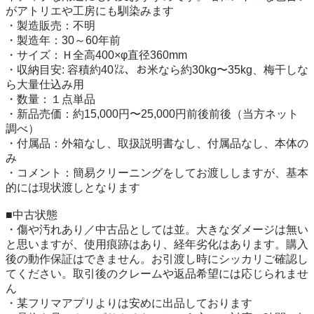
がアトリエや工房にも馴染みます

・製造販売：不明

・製造年：30～60年前

・サイズ：Ｈ全高400×φ直径360mm

・収納目安: 容積約40㍑、お米なら約30kg〜35kg、梅干しな
ら大量仕込み用

・数量：１点単品

・新品売価：約15,000円〜25,000円前後前後（当方ネット
調べ）

・付属品：外箱なし、取扱説明書なし、付属品なし、本体の
み

・コメント：簡易クリーニングをしてお渡ししますが、基本
的には現状渡しとなります

■中古状態

・傷や汚れあり／中古品としては並。大きなダメージは無い
と思いますが、使用痕跡はあり、経年劣化はあります。購入
後の動作保証はできません。お引渡し時にシッカリご確認し
てください。取引後のクレームや返品希望には応じられませ
ん

・某フリマアプリよりは安めに出品しております
