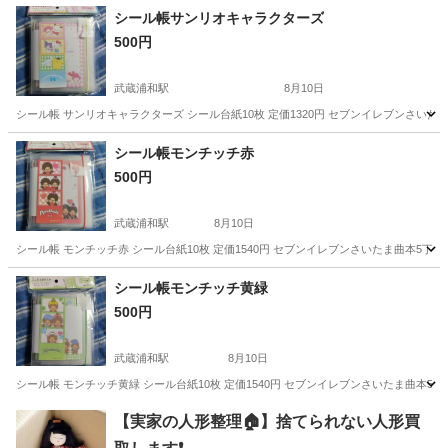
埼玉
さいたま市
武蔵浦和駅
ラッピング用品
ハローキティ
シール帳サンリオキャラクターズ
500円
武蔵浦和駅
8月10日
シール帳 サンリオキャラクターズ シール台紙10枚 定価1320円 セブンイレブンさい
埼玉
さいたま市
武蔵浦和駅
ラッピング用品
シール帳モンチッチ赤
500円
サンリオキャラクター
武蔵浦和駅
8月10日
シール帳 モンチッチ赤 シール台紙10枚 定価1540円 セブンイレブンさいたま曲本5
埼玉
さいたま市
武蔵浦和駅
ラッピング用品
シール帳モンチッチ黄緑
500円
武蔵浦和駅
8月10日
シール帳 モンチッチ黄緑 シール台紙10枚 定価1540円 セブンイレブンさいたま曲本
埼玉
さいたま市
武蔵浦和駅
ラッピング用品
【実家の人形整理🏠】捨てられない人形買