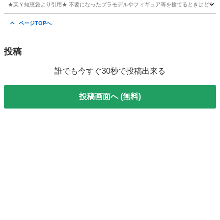
★某Ｙ知恵袋より引用★ 不要になったプラモデルやフィギュア等を捨てるときはどうし
埼玉
本庄市
ひろせ野鳥の森駅
便利屋
無料
ページTOPへ
投稿
誰でも今すぐ30秒で投稿出来る
投稿画面へ (無料)