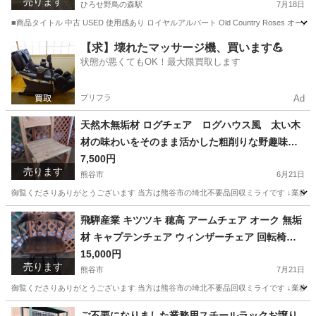
売ります
ひろせ野鳥の森駅
7月18日
■商品タイトル 中古 USED 使用感あり ロイヤルアルバート Old Country Roses
埼玉
熊谷市
ひろせ野鳥の森駅
食器
ロイヤルアルバート
【求】壊れたマッサージ機、買います💪
状態が悪くてもOK！最大限買取します
プリフラ
Ad
天然木無垢材 ログチェア ログハウス風 太い木
材の味わいをそのまま活かした粗削りな野趣味溢
れるパーソナルチェアです 御自分でお好みにペ
7,500円
売ります
ンキ塗装するのも良いと思います
熊谷市
6月21日
御覧くださりありがとうございます 当方は熊谷市の埼北不要品回収ミライです ↓業務内容／サービス内容
埼玉
熊谷市
椅子
ログハウス
飛騨産業 キツツキ 穂高 アームチェア オーク 無垢
材 キャプテンチェア ウィンザーチェア 回転椅子
飛騨家具 ダイニングチェア 廃番商品
15,000円
売ります
熊谷市
7月21日
御覧くださりありがとうございます 当方は熊谷市の埼北不要品回収ミライです ↓業務内容／サービス内容
埼玉
熊谷市
椅子
キツツキ
ご不要になりました業務用スチールラックお譲り