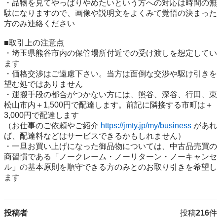
・品物を見てやっぱりやめたいという方への対応は時間の無
駄になりますので、画像や説明文をよくみて覚悟の決まった
方のみ連絡ください

■取引上の注意点

・埼玉県熊谷市内の保管場所付近での受け渡しを想定してい
ます

・価格交渉はご遠慮下さい。当方は面倒な交渉や駆け引きを
望む処ではありません

・運搬手段の都合がつかない方には、熊谷、深谷、行田、東
松山市内＋1,500円で配達します。前記に隣接する市町は＋
3,000円で配達します

（お仕事のご依頼やご紹介 
https://jmty.jp/my/business
 があれ
ば、配達料などはサービスできるかもしれません）

・一旦お買い上げになった御品物については、中古品売買の
商習慣である「ノークレーム・ノーリターン・ノーキャンセ
ル」の基本原則を順守できる方のみとのお取り引きを希望し
ます
投稿者
投稿
216
件