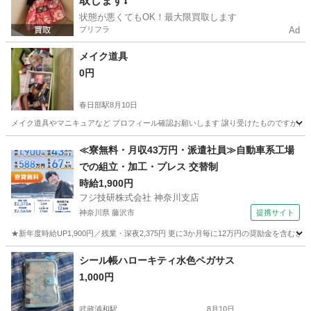
取します❗️
状態が悪くてもOK！最大限買取します
プリフラ
Ad
メイク道具
0円
春日部駅
8月10日
メイク道具やマニキュアなど プロフィール確認お願いします 譲り受けたものですが、
埼玉
春日部市
春日部駅
生活雑貨
道具
≪寮無料・月収43万円・派遣社員≫自動車系工場
での組立・加工・プレス 交替制
時給1,900円
フジ技研株式会社 神奈川支店
神奈川県 藤沢市
提携サイト
★新年度時給UP1,900円／残業・深夜2,375円 更に3か月毎に12万円の奨励金を含む
神奈川
藤沢市
その他
シール帳ハローキティ水色ペガサス
1,000円
武蔵浦和駅
8月10日