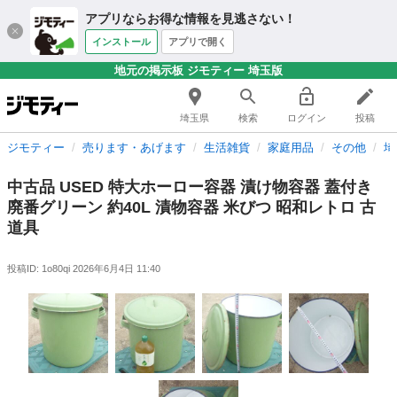
アプリならお得な情報を見逃さない！
インストール
アプリで開く
地元の掲示板 ジモティー 埼玉版
埼玉県
検索
ログイン
投稿
ジモティー
売ります・あげます
生活雑貨
家庭用品
その他
埼
中古品 USED 特大ホーロー容器 漬け物容器 蓋付き
廃番グリーン 約40L 漬物容器 米びつ 昭和レトロ 古
道具
投稿ID: 1o80qi
2026年6月4日 11:40