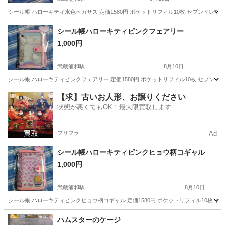
シール帳 ハローキティ水色ペガサス 定価1580円 ポケットリフィル10枚 セブンイ
埼玉
さいたま市
武蔵浦和駅
ラッピング用品
ハローキティ
シール帳ハローキティピンクフェアリー
1,000円
武蔵浦和駅
8月10日
シール帳 ハローキティピンクフェアリー 定価1580円 ポケットリフィル10枚 セブ
埼玉
さいたま市
武蔵浦和駅
ラッピング用品
ハローキティ
【求】古いお人形、お譲りください
状態が悪くてもOK！最大限買取します
プリフラ
Ad
シール帳ハローキティピンクヒョウ柄コギャル
1,000円
武蔵浦和駅
8月10日
シール帳 ハローキティピンクヒョウ柄コギャル 定価1580円 ポケットリフィル10枚
埼玉
さいたま市
武蔵浦和駅
ラッピング用品
ハローキティ
ハムスターのケージ