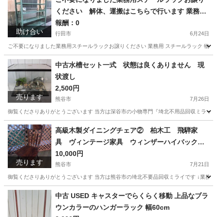
ください 解体、運搬はこちらで行います 業務用
スチールラック 物品棚 軽中量ラック 中軽量ラッ
報酬：0
助け合い
ク オフィス用 店舗什器 倉庫用 スチールシェルフ
行田市
6月24日
ボルトレスなどなど
ご不要になりました業務用スチールラックお譲りください 業務用 スチールラック 物品棚 
埼玉
行田市
買いたい/ください
片付け
中古水槽セット一式 状態は良くありません 現
状渡し
2,500円
売ります
熊谷市
7月26日
御覧くださりありがとうございます 当方は深谷市の小物専門『埼北不用品回収ミライ』です ↓業務内容
埼玉
熊谷市
その他
水槽
高級木製ダイニングチェア② 柏木工 飛騨家
具 ヴィンテージ家具 ウィンザーハイバックダ
イニングチェア ※同一商品が２脚あります（別
10,000円
売ります
売りまとめ買い歓迎）
熊谷市
7月21日
御覧くださりありがとうございます 当方は熊谷市の埼北不要品回収ミライです ↓業務内容／サービス内容
埼玉
熊谷市
椅子
ヴィンテージ
中古 USED キャスターでらくらく移動 上品なブラ
ウンカラーのハンガーラック 幅60cm