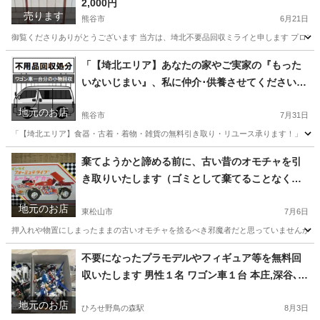
2,000円
売ります
熊谷市
6月21日
御覧くださりありがとうございます 当方は、埼北不要品回収ミライと申します プロフィールはコチラ → 
埼玉
熊谷市
家具
キャスター
「【埼北エリア】あなたの家やご実家の『もった
いないじまい』、私に仲介･供養させてください！
食器・古着・雑貨 無料回収してワールドワイドに
地元のお店
リユース／リサイクルをしてゴミとして棄てるこ
熊谷市
7月31日
とをせずに再利用の道を探してチャレンジしてい
「【埼北エリア】食器・古着・着物・雑貨の無料引き取り・リユース承ります！」 「『い
ます」
埼玉
熊谷市
便利屋
無料
棄てようかと諦める前に、古い昔のオモチャを引
き取りいたします（ゴミとして棄てることなく、
海外輸出でワールドワイドなリユースをいたしま
地元のお店
す） 埼玉北～群馬南部
東松山市
7月6日
押入れや物置にしまったままの古いオモチャを捨るべき邪魔者だと思っていませんか？ 
埼玉
東松山市
リサイクルショップ
買取
不要になったプラモデルやフィギュア等を無料回
収いたします 男性１名 ワゴン車１台 本庄,深谷､熊
谷､行田､東松山､寄居町,滑川町,嵐山町,吉見町､小
地元のお店
川町
ひろせ野鳥の森駅
8月3日