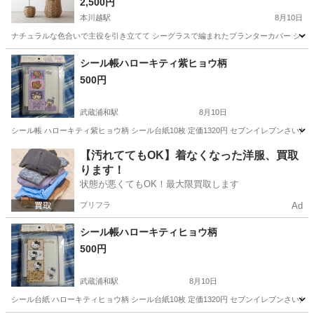
2,500円
本川越駅
8月10日
ナチュラルな色合いで主役を引き立てて シーグラスで編まれたプランターカバー シーグ
埼玉
さいたま市
本川越駅
家庭用品
シーグラス
シール帳ハローキティ紫ヒョウ柄
500円
武蔵浦和駅
8月10日
シール帳 ハローキティ紫ヒョウ柄 シール台紙10枚 定価1320円 セブンイレブンさい
埼玉
さいたま市
武蔵浦和駅
ラッピング用品
ハローキティ
【汚れててもOK】着なくなった洋服、買取
ります！
状態が悪くてもOK！最大限買取します
プリフラ
Ad
シール帳ハローキティヒョウ柄
500円
武蔵浦和駅
8月10日
シール台紙 ハローキティヒョウ柄 シール台紙10枚 定価1320円 セブンイレブンさい