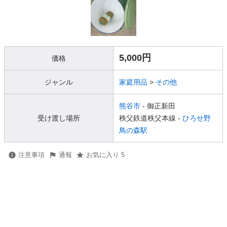
5,000円
価格
ジャンル
家庭用品
>
その他
熊谷市
- 御正新田
受け渡し場所
秩父鉄道秩父本線 -
ひろせ野
鳥の森駅
注意事項
通報
お気に入り 5