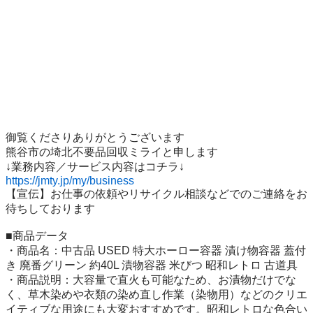
御覧くださりありがとうございます

熊谷市の埼北不要品回収ミライと申します

https://jmty.jp/my/business
【宣伝】お仕事の依頼やリサイクル相談などでのご連絡をお
待ちしております

■商品データ

・商品名：中古品 USED 特大ホーロー容器 漬け物容器 蓋付
き 廃番グリーン 約40L 漬物容器 米びつ 昭和レトロ 古道具

・商品説明：大容量で直火も可能なため、お漬物だけでな
く、草木染めや衣類の染め直し作業（染物用）などのクリエ
イティブな用途にも大変おすすめです。昭和レトロな色合い