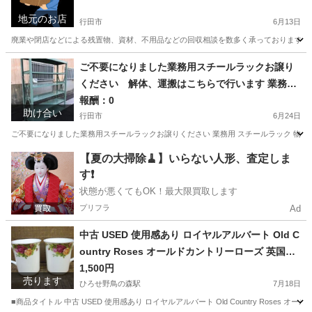
てお見積りいたします
地元のお店
行田市
6月13日
廃業や閉店などによる残置物、資材、不用品などの回収相談を数多く承っております お
埼玉
行田市
便利屋
無料
ご不要になりました業務用スチールラックお譲り
ください 解体、運搬はこちらで行います 業務用
スチールラック 物品棚 軽中量ラック 中軽量ラッ
報酬：0
助け合い
ク オフィス用 店舗什器 倉庫用 スチールシェルフ
行田市
6月24日
ボルトレスなどなど
ご不要になりました業務用スチールラックお譲りください 業務用 スチールラック 物品棚 
埼玉
行田市
買いたい/ください
片付け
【夏の大掃除🧹】いらない人形、査定しま
す❗️
状態が悪くてもOK！最大限買取します
プリフラ
Ad
中古 USED 使用感あり ロイヤルアルバート Old C
ountry Roses オールドカントリーローズ 英国王
室御用達 マグカップ ２点まとめ
1,500円
売ります
ひろせ野鳥の森駅
7月18日
■商品タイトル 中古 USED 使用感あり ロイヤルアルバート Old Country Roses