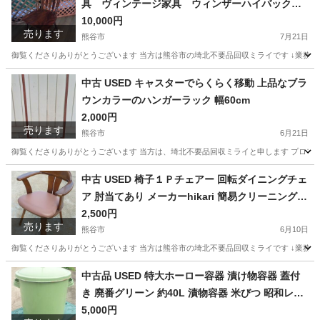
具 ヴィンテージ家具 ウィンザーハイバックダ
イニングチェア ※同一商品が２脚あります（別
10,000円
売ります
売りまとめ買い歓迎）
熊谷市
7月21日
御覧くださりありがとうございます 当方は熊谷市の埼北不要品回収ミライです ↓業務内容／サービス内容
埼玉
熊谷市
椅子
ヴィンテージ
中古 USED キャスターでらくらく移動 上品なブラ
ウンカラーのハンガーラック 幅60cm
2,000円
売ります
熊谷市
6月21日
御覧くださりありがとうございます 当方は、埼北不要品回収ミライと申します プロフィールはコチラ → 
埼玉
熊谷市
家具
キャスター
中古 USED 椅子１Ｐチェアー 回転ダイニングチェ
ア 肘当てあり メーカーhikari 簡易クリーニング
汚れあり
2,500円
売ります
熊谷市
6月10日
御覧くださりありがとうございます 当方は熊谷市の埼北不要品回収ミライです ↓業務内容／サービス内容
埼玉
熊谷市
椅子
ダイニング
中古品 USED 特大ホーロー容器 漬け物容器 蓋付
き 廃番グリーン 約40L 漬物容器 米びつ 昭和レト
ロ 古道具
5,000円