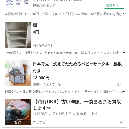
神奈川県 藤沢市
提携サイト
★新年度時給UP1,900円／残業・深夜2,375円 更に3か月毎に12万円の奨励金を含む
神奈川
藤沢市
その他
棚
0円
浦和駅
8月7日
024年購入の木製棚 サイズ : 約H117xD39.5xW59.5cm 購入後はとても大切
埼玉
さいたま市
浦和駅
収納家具
日本育児 洗えてたためるベビーサークル 屋根
付き
13,000円
越谷レイクタウン駅
8月7日
19800円の本体と5400円の屋根付きお得なセットです。 サークル3ヶ月ほど使用、屋
埼玉
越谷市
越谷レイクタウン駅
その他
【汚れOK‼️】古い洋服、一袋まるまる買取
します✨
状態が悪くてもOK！最大限買取します
プリフラ
Ad