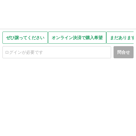
ぜひ譲ってください
オンライン決済で購入希望
まだあります
問合せ
初めての方へ
利用規約
プライバシーポリシー
プライバシー・ステートメント
健全化に資する運用方針
お問い合わせ
運営会社
サイトマップ
ご利用ガイド
フリーワードで探す
PC版で表示
都道府県選択