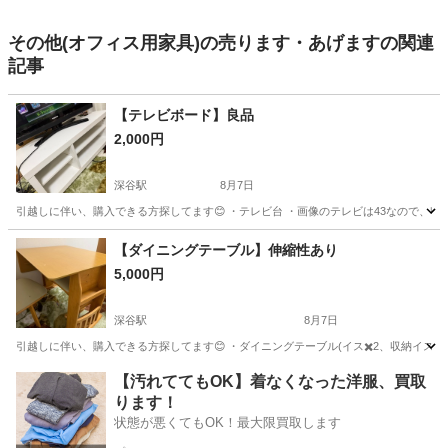
その他(オフィス用家具)の売ります・あげますの関連
記事
【テレビボード】良品
2,000円
深谷駅
8月7日
引越しに伴い、購入できる方探してます😊 ・テレビ台 ・画像のテレビは43なので、収納場
埼玉
深谷市
深谷駅
収納家具
良品
【ダイニングテーブル】伸縮性あり
5,000円
深谷駅
8月7日
引越しに伴い、購入できる方探してます😊 ・ダイニングテーブル(イス✖️2、収納イス1) ・
埼玉
深谷市
深谷駅
テーブル
【汚れててもOK】着なくなった洋服、買取
ります！
状態が悪くてもOK！最大限買取します