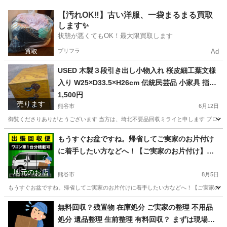
洗濯をするような施設環境であれば経費節減にな
埼玉
熊谷市
ひろせ野鳥の森駅
洗濯用品
【汚れOK‼️】古い洋服、一袋まるまる買取
るかもしれません
します✨
状態が悪くてもOK！最大限買取します
プリフラ
Ad
USED 木製３段引き出し小物入れ 桜皮細工葉文様
入り W25×D33.5×H26cm 伝統民芸品 小家具 指物
小箪笥 レターケース 文房具入れ 薬入れ等に
1,500円
売ります
熊谷市
6月12日
御覧くださりありがとうございます 当方は、埼北不要品回収ミライと申します プロフィールはコチラ → 
埼玉
熊谷市
インテリア雑貨/小物
指物
もうすぐお盆ですね。帰省してご実家のお片付け
に着手したい方などへ！【ご実家のお片付け】
【断捨離】【遺品部屋】のお手伝いします 困っ
地元のお店
た時はお電話ください。お力になれるかもしれま
熊谷市
8月5日
せん
もうすぐお盆ですね。帰省してご実家のお片付けに着手したい方などへ！【ご実家のお片
埼玉
熊谷市
その他
断捨離
無料回収？残置物 在庫処分 ご実家の整理 不用品
処分 遺品整理 生前整理 有料回収？ まずは現場に