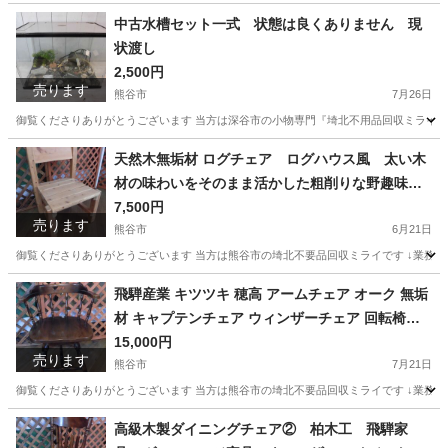
埼玉
熊谷市
ひろせ野鳥の森駅
食器
ロイヤルアルバート
中古水槽セット一式 状態は良くありません 現
状渡し
2,500円
売ります
熊谷市
7月26日
御覧くださりありがとうございます 当方は深谷市の小物専門『埼北不用品回収ミライ』です ↓業務内容
埼玉
熊谷市
その他
水槽
天然木無垢材 ログチェア ログハウス風 太い木
材の味わいをそのまま活かした粗削りな野趣味溢
れるパーソナルチェアです 御自分でお好みにペ
7,500円
売ります
ンキ塗装するのも良いと思います
熊谷市
6月21日
御覧くださりありがとうございます 当方は熊谷市の埼北不要品回収ミライです ↓業務内容／サービス内容
埼玉
熊谷市
椅子
ログハウス
飛騨産業 キツツキ 穂高 アームチェア オーク 無垢
材 キャプテンチェア ウィンザーチェア 回転椅子
飛騨家具 ダイニングチェア 廃番商品
15,000円
売ります
熊谷市
7月21日
御覧くださりありがとうございます 当方は熊谷市の埼北不要品回収ミライです ↓業務内容／サービス内容
埼玉
熊谷市
椅子
キツツキ
高級木製ダイニングチェア② 柏木工 飛騨家