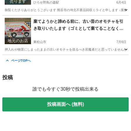
売ります
ひろせ野鳥の森駅
6月4日
御覧くださりありがとうございます 熊谷市の埼北不要品回収ミライと申します ↓業務内容／サービス内
埼玉
熊谷市
ひろせ野鳥の森駅
家庭用品
容器
棄てようかと諦める前に、古い昔のオモチャを引
き取りいたします（ゴミとして棄てることなく、
海外輸出でワールドワイドなリユースをいたしま
地元のお店
す） 埼玉北～群馬南部
東松山市
7月6日
押入れや物置にしまったままの古いオモチャを捨るべき邪魔者だと思っていませんか？ 
埼玉
東松山市
リサイクルショップ
買取
ページTOPへ
投稿
誰でも今すぐ30秒で投稿出来る
投稿画面へ (無料)