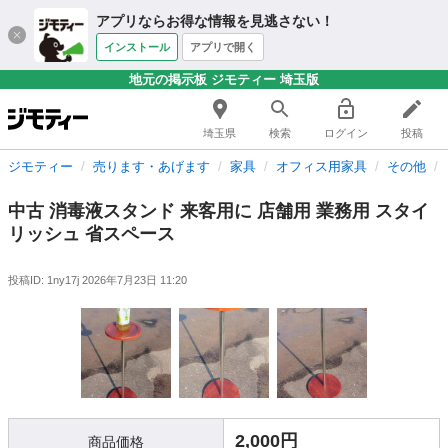
アプリならお得な情報を見逃さない！
インストール
アプリで開く
地元の掲示板 ジモティー 埼玉版
埼玉県
検索
ログイン
投稿
ジモティー
売ります・あげます
家具
オフィス用家具
その他
中古 消毒液スタンド 来客用に 店舗用 業務用 スタイ
リッシュ 省スペース
投稿ID: 1ny17j
2026年7月23日 11:20
2,000円
商品価格