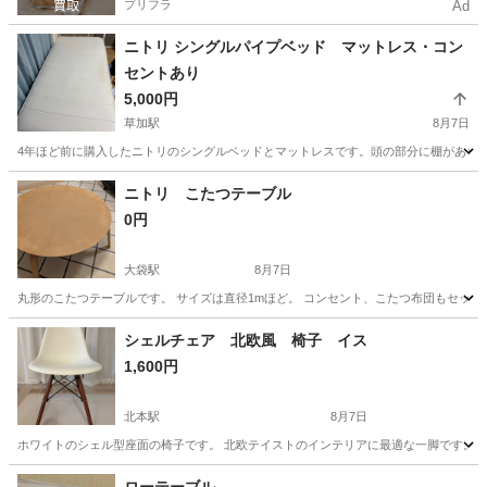
プリフラ
Ad
ニトリ シングルパイプベッド マットレス・コン
セントあり
5,000円
草加駅
8月7日
4年ほど前に購入したニトリのシングルベッドとマットレスです。頭の部分に棚がありコ
埼玉
草加市
草加駅
ベッド
ニトリ こたつテーブル
0円
大袋駅
8月7日
丸形のこたつテーブルです。 サイズは直径1mほど。 コンセント、こたつ布団もセット
埼玉
越谷市
大袋駅
テーブル
シェルチェア 北欧風 椅子 イス
1,600円
北本駅
8月7日
ホワイトのシェル型座面の椅子です。 北欧テイストのインテリアに最適な一脚です。 
埼玉
北本市
北本駅
椅子