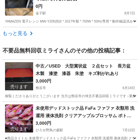
0円
金子駅
8月7日
YAMAZEN 電子レンジ MW-Y205(B)5 * 2017年製 * 700W * 50Hz専用 *
埼玉
入間市
金子駅
その他
もっと見る
不要品無料回収ミライ
さんのその他の投稿記事：
中古／USED 大型賞状盆 ２点セット 長方盆
木製 漆塗 漆器 朱塗 キズ剥がれあり
3,000円
売ります
熊谷市
6月14日
御覧くださりありがとうございます 当方は熊谷市の埼北不要品回収ミライです ↓業務内容／サービス内容
埼玉
熊谷市
年中行事用品
大型
未使用デッドストック品 FaFa ファファ 衣類用 洗
濯用 液体洗剤 クリアアップルブロッサム ボトル
１本＋つめかえ用0.9kg袋１６ケ まとめセット 仮
3,000円
売ります
に260円×17点とすれば、4,420円分の価値となり
ひろせ野鳥の森駅
7月12日
ます（32%OFF相当です） 毎日のように大量の
■商品タイトル 未使用デッドストック品 FaFa ファファ 衣類用 洗濯用 液体洗剤 クリアア