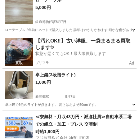
ローテーブル
5,000円
鉄道博物館駅
8月7日
ローテーブル 2年前にネットで購入しました 詳細はわかりかねます 細かな傷があります
埼玉
さいたま市
鉄道博物館駅
テーブル
【汚れOK‼️】古い洋服、一袋まるまる買取
します✨
状態が悪くてもOK！最大限買取します
プリフラ
Ad
卓上鏡(3段階ライト)
1,000円
新三郷駅
8月7日
卓上鏡で3色のライトが点きます。 高さはおよそ50cmです。
埼玉
三郷市
新三郷駅
ミラー/鏡
≪寮無料・月収43万円・派遣社員≫自動車系工場
での組立・加工・プレス 交替制
時給1,900円
フジ技研株式会社 神奈川支店