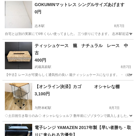
GOKUMINマットレス シングルサイズあげます
0円
志木駅
8月7日
自宅とは別の実家にて6年くらい使ってました。 三つ折りにできます。 志木駅近辺で
埼玉
志木市
志木駅
カーペット/マット/ラグ
GOKUMIN
ティッシュケース 籠 ナチュラル レース 中
古
400円
武蔵高萩駅
8月7日
【中古】レースが可愛らしく通気性の良い 籠ティッシュケースになります。 ・（縦）約13
埼玉
日高市
武蔵高萩駅
収納家具
【オンライン決済】カゴ オシャレな棚
3,100円
与野本町駅
8月7日
◇土日祝引き取りのみ◇ オシャレなシェルフ 数年前にゾゾタウンで購入しました。 上の木の
埼玉
さいたま市
与野本町駅
収納家具
電子レンジ YAMAZEN 2017年製【早い者勝ち・取
りに来られる方優先】