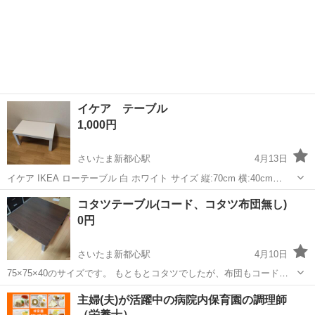
イケア テーブル
1,000円
さいたま新都心駅
4月13日
イケア IKEA ローテーブル 白 ホワイト サイズ 縦:70cm 横:40cm
高:35cm(厚み5cm) 使用感はありますが、目立った傷はありません。
埼玉
さいたま市
さいたま新都心駅
テーブル
イケア
コタツテーブル(コード、コタツ布団無し)
全体的に綺麗な状態だと思います。 配送不可です。 以上よろしく...
0円
さいたま新都心駅
4月10日
75×75×40のサイズです。 もともとコタツでしたが、布団もコードも
紛失しておりますので、ただのデスクとして使えます。 天板はリバー
埼玉
さいたま市
さいたま新都心駅
テーブル
コタツ
主婦(夫)が活躍中の病院内保育園の調理師
シブルです。
（栄養士）