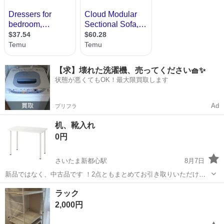
【求】壊れた洗濯機、売ってください🧺✨
状態が悪くてもOK！最大限買取します
Ad
プリフラ
机、靴入れ
0円
さいたま新都心駅
8月7日
新品ではなく、中古品です ！2点ともまとめてお引き取りいただける
と幸いです。 どちらも問題なく使用できます。
埼玉
さいたま市
さいたま新都心駅
オフィス用家具
ラック
2,000円