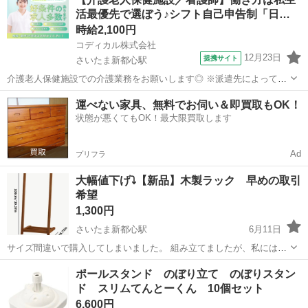
の廃盤モデルです。 現在は後継のV2モデルが販売されていますが、旧
活最優先で選ぼう♪シフト自己申告制「日…
モデルもポケットコイル＋...
時給2,100円
コディカル株式会社
12月23日
提携サイト
さいたま新都心駅
介護老人保健施設での介護業務をお願いします◎ ※派遣先によって業
務内容の詳細は異なります。 【業務内容の一例】 ■食事介助 ■入浴介
埼玉
さいたま市
さいたま新都心駅
看護師
運べない家具、無料でお伺い＆即買取もOK！
助 ■排せつ介助 ■生活援助 ■レクリエーション ■介護記録作成 等 「聞
状態が悪くてもOK！最大限買取します
いていた内容と...
Ad
プリフラ
大幅値下げ⤵️【新品】木製ラック 早めの取引
希望
1,300円
さいたま新都心駅
6月11日
サイズ間違いで購入してしまいました。 組み立てましたが、私には小
さいので残念ですが手放します😢 組み待てた状態でお渡しします。 ご
埼玉
さいたま市
さいたま新都心駅
その他
木製
ポールスタンド のぼり立て のぼりスタン
理解ある方よろしくお願いします。 購入後は自己責任でお願いしま
ド スリムてんとーくん 10個セット
す。
6,600円