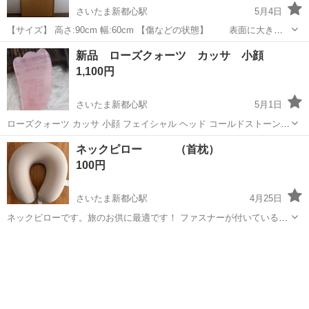
さいたま新都心駅
5月4日
【サイズ】 高さ:90cm 幅:60cm 【傷などの状態】 表面に大きな
汚れはないです。 裏面に汚れありますが裏面なので基本的に見え
埼玉
さいたま市
さいたま新都心駅
その他
新品 ローズクォーツ カッサ 小顔
ません 問題なく使えます！ ・壁掛けできる紐付きです。 ドタ
コルクボード
1,100円
キャン...
さいたま新都心駅
5月1日
ローズクォーツ カッサ 小顔 フェイシャル ヘッド コールドストーン
ホットストーン 一枚の価格 残3
埼玉
さいたま市
さいたま新都心駅
家具
カッサ
ネックピロー （首枕）
100円
さいたま新都心駅
4月25日
ネックピローです。旅のお供に最適です！ ファスナーが付いているの
でカバー洗濯することが出来ます。
埼玉
さいたま市
さいたま新都心駅
寝具