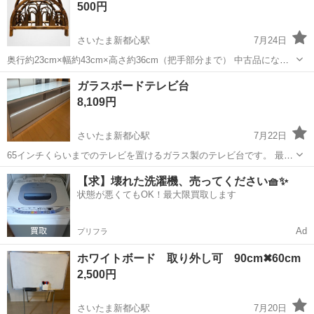
500円
さいたま新都心駅
7月24日
奥行約23cm×幅約43cm×高さ約36cm（把手部分まで） 中古品になり
ます。 状態は写真にてご確認ください・ ご理解頂ける方ご購入お願い
埼玉
さいたま市
さいたま新都心駅
収納家具
ガラスボードテレビ台
致します(^^)
マガジンラック
8,109円
さいたま新都心駅
7月22日
65インチくらいまでのテレビを置けるガラス製のテレビ台です。 最後
の画像は55インチのテレビを置いたイメージです。 幅 外寸1500mm
埼玉
さいたま市
さいたま新都心駅
収納家具
65インチ
【求】壊れた洗濯機、売ってください🧺✨
内寸1445mm 奥 外寸445mm 内寸440mm 高さ ...
状態が悪くてもOK！最大限買取します
Ad
プリフラ
ホワイトボード 取り外し可 90cm✖︎60cm
2,500円
さいたま新都心駅
7月20日