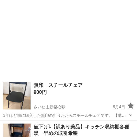
38cm かなり重いです。
無印 スチールチェア
900円
さいたま新都心駅
8月4日
1年ほど前に購入した無印の折りたたみスチールチェアです。 【購入
時価格】7990円 【サイズ】縦：79cm、横：45cm、奥行き：50cm
埼玉
さいたま市
さいたま新都心駅
椅子
値下げ⤵️【訳あり美品】キッチン収納棚各種
【傷などの状態】特に目立った傷はありません。 ドタキャンしない
黒 早めの取引希望
方、中古品のた...