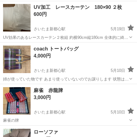
UV加工 レースカーテン 180×90 ２枚
600円
さいたま新都心駅
5月19日
UV効果のあるレースカーテン２枚組 約横90cm縦180cm 全体的に綺麗
ですが、裾テープが取れている部分あり。 ご了承いただける方のみ。
埼玉
さいたま市
さいたま新都心駅
家具
カーテン
coach トートバッグ
大宮図書館付近、手渡し希望
4,000円
さいたま新都心駅
5月10日
姉が使っていた物です あまり使っていないのでお譲りします 状態は綺
麗な方だと思います
埼玉
さいたま市
さいたま新都心駅
家具
coach
麻雀 赤龍牌
3,000円
さいたま新都心駅
5月10日
麻雀の牌
埼玉
さいたま市
さいたま新都心駅
家具
ローソファ