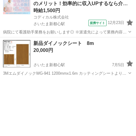
のメリット！効率的に収入UPするなら介…
時給1,500円
コディカル株式会社
12月23日
提携サイト
さいたま新都心駅
病院にて看護助手業務をお願いします◎ ※派遣先によって業務内容の
詳細は異なります。 【業務内容の一例】 ■食事介護 ■入浴介助 ■排泄
埼玉
さいたま市
さいたま新都心駅
介護
新品ダイノックシート 8m
介助 ■シーツ交換、清掃 ■医療機器の管理、配膳 等 「聞いていた内容
20,000円
と違う…」なんて...
さいたま新都心駅
7月5日
3MエムダイノックWG-941 1200mmx1.6m カッティングシートより厚
地のダイノックシートです。 余りなので半値以下でお譲りさせて頂き
埼玉
さいたま市
さいたま新都心駅
家具
ます。 在庫確認をしたいので購入前にコメント頂けると幸いです。 ...
ダイノックシート