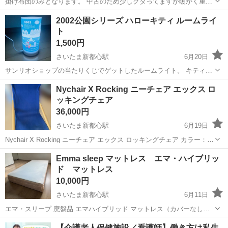
掛け布団のみとなります。 中古のため少しクタってますが暖かく重宝
してました❣️ 季節的には秋から冬かなとも思いますが。。。 エアコン
埼玉
さいたま市
さいたま新都心駅
寝具
2002公園シリーズ ハローキティ ルームライ
の使用の部屋であれば一年中大丈夫かと思います(о´∀`о) 購入後は自己
ト
責任でお願いします。
1,500円
さいたま新都心駅
6月20日
サンリオショップの当たりくじでゲットしたルームライト。 キティち
ゃんの45周年記念に70年代風のシンプルなデザインが復活した『2002
埼玉
さいたま市
さいたま新都心駅
照明器具
Nychair X Rocking ニーチェア エックス ロ
公園シリーズ』です サイズ 直径 約10cm 高さ 約20cm ✳︎素人...
ッキングチェア
ルームライト
36,000円
さいたま新都心駅
6月19日
Nychair X Rocking ニーチェア エックス ロッキングチェア カラー：ナ
チュラル×ブルー 自宅で使用しておりました。 状態は良いかと思いま
埼玉
さいたま市
さいたま新都心駅
椅子
Emma sleep マットレス エマ・ハイブリッ
すが、写真4,5枚目にある通り、色褪せ、小傷はありますので、ご理
ド マットレス
解...
10,000円
さいたま新都心駅
6月11日
エマ・スリープ 廃盤品 エマハイブリッド マットレス（カバーなし）
エマ・スリープの人気ハイブリッドマットレス「エマハイブリッド」
埼玉
さいたま市
さいたま新都心駅
寝具
Emma
【介護老人保健施設／看護師】働き方は私生