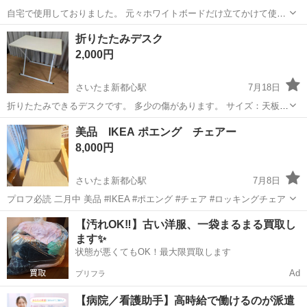
自宅で使用しておりました。 元々ホワイトボードだけ立てかけて使用
しておりましたが、リビングで使用したかったので、台を購入し、取
埼玉
さいたま市
さいたま新都心駅
オフィス用家具
折りたたみデスク
り付けました。 台にセットしますと130cmぐらいになります。 上部が
クリーナー
2,000円
なんとなくベコベコしますが...
さいたま新都心駅
7月18日
折りたたみできるデスクです。 多少の傷があります。 サイズ：天板約
70×50センチ 指定場所まで直接取りに来て頂ける方に限ります。
埼玉
さいたま市
さいたま新都心駅
テーブル
美品 IKEA ポエング チェアー
8,000円
さいたま新都心駅
7月8日
プロフ必読 二月中 美品 #IKEA #ポエング #チェア #ロッキングチェア
埼玉
さいたま市
さいたま新都心駅
椅子
ポエング
【汚れOK‼️】古い洋服、一袋まるまる買取し
ます✨
状態が悪くてもOK！最大限買取します
Ad
プリフラ
【病院／看護助手】高時給で働けるのが派遣