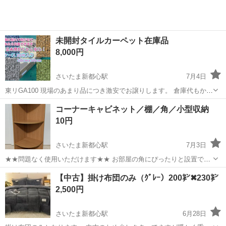
未開封タイルカーペット在庫品
8,000円
さいたま新都心駅
7月4日
東リGA100 現場のあまり品につき激安でお譲りします。 倉庫代もかか
って大変です 20枚入り 5m²分 3ケースからお値引きします。 1ケース
埼玉
さいたま市
さいたま新都心駅
コーナーキャビネット／棚／角／小型収納
8000円 3ケース22500円 5ケース35000円 こちらGA10...
カーペット/マット/ラグ
部屋
10円
さいたま新都心駅
7月3日
★★問題なく使用いただけます★★ お部屋の角にぴったりと設置でき
る小型の収納棚です。 写真3枚目の通り一部塗装が剥げてしまってい
埼玉
さいたま市
さいたま新都心駅
収納家具
小型
【中古】掛け布団のみ（ｸﾞﾚｰ）200㌢✖︎230㌢
ますが問題なく使用できます！ 縦88 横29 幅29 受け取りに来て頂ける
2,500円
方でお願いします。
さいたま新都心駅
6月28日