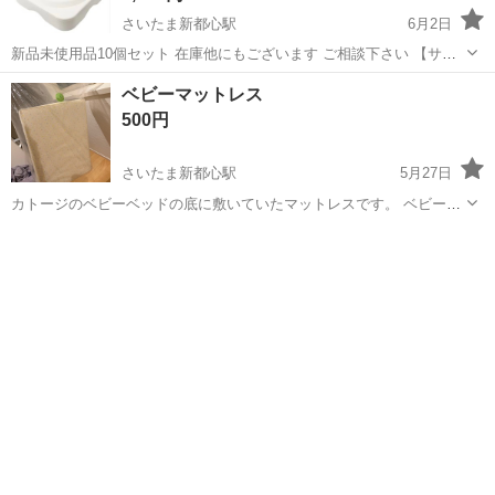
さいたま新都心駅
6月2日
新品未使用品10個セット 在庫他にもございます ご相談下さい 【サイ
ズ】W350×D350×H260mm 【色】ホワイト／白色 【適応】直径22～
埼玉
さいたま市
さいたま新都心駅
オフィス用家具
ベビーマットレス
25mmのポールが使えます。 【材質 】ポリエチレン (PE) ...
ポール
500円
さいたま新都心駅
5月27日
カトージのベビーベッドの底に敷いていたマットレスです。 ベビーベ
ッドで寝ていた頃のマットレスはシミがあったので破棄して、サーク
埼玉
さいたま市
さいたま新都心駅
寝具
ルのようにしてボールプールとして遊んでいた時に敷いていた2台目な
ので使用期間は短く、 カバーをつけ...