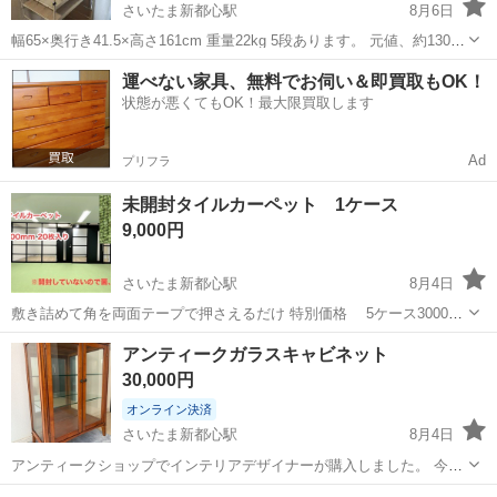
さいたま新都心駅
8月6日
幅65×奥行き41.5×高さ161cm 重量22kg 5段あります。 元値、約13000
円 購入して2ヶ月ぐらいの使用のため、とてもキレイです。 サイズを
埼玉
さいたま市
さいたま新都心駅
収納家具
運べない家具、無料でお伺い＆即買取もOK！
間違えて購入してしまいました。 組み立ててありますので、そのまま
状態が悪くてもOK！最大限買取します
でも...
Ad
プリフラ
未開封タイルカーペット 1ケース
9,000円
さいたま新都心駅
8月4日
敷き詰めて角を両面テープで押さえるだけ 特別価格 5ケース30000
円 ３ケース24000円 1ケース 9000円 ----------------ｷﾘﾄﾘ線---------------- ご
埼玉
さいたま市
さいたま新都心駅
アンティークガラスキャビネット
家庭の部屋でも...
カーペット/マット/ラグ
タイル
30,000円
オンライン決済
さいたま新都心駅
8月4日
アンティークショップでインテリアデザイナーが購入しました。 今
回、引越しのため販売を希望します。 高さ105cm・幅80cm・奥行
埼玉
さいたま市
さいたま新都心駅
収納家具