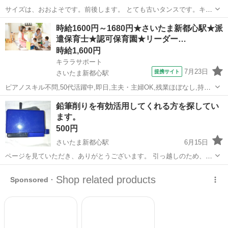
サイズは、おおよそです。前後します。 とても古いタンスです。キ
ズ、薄れあります。 2階から降ろせる方、取りに来て下さる方にお譲
埼玉
さいたま市
さいたま新都心駅
収納家具
タンス
時給1600円～1680円★さいたま新都心駅★派
り致します。中古品のご理解のある方、返品されない方にお譲り致し
遣保育士★認可保育園★リーダー…
ます。
時給1,600円
キララサポート
7月23日
提携サイト
さいたま新都心駅
ピアノスキル不問,50代活躍中,即日,主夫・主婦OK,残業ほぼなし,持ち
帰り残業無し,40代活躍中,20代活躍中,社会福祉法人,ブランクOK,30代
埼玉
さいたま市
さいたま新都心駅
保育士
鉛筆削りを有効活用してくれる方を探してい
活躍中,学歴不問 保育業務全般(書き物：連絡帳 アプリ使用)、製作業
ます。
務、環...
500円
さいたま新都心駅
6月15日
ページを見ていただき、ありがとうございます。 引っ越しのため、家
にあったものを有効に活用してくれる方を探しています。 以前まで使
埼玉
さいたま市
さいたま新都心駅
インテリア雑貨/小物
っていたものですので、クレームや返品はなしでお願いします。 郵送
鉛筆削り
ではなく、京浜東北...