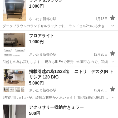
ランドセルラック
日以上 保育業務全般、書類(連絡帳、日誌)、製作業務、環境整備等
1,000円
2027年4...
さいたま新都心駅
1月18日
ダークブラウンのランドセルラックです。 ランドセル2つのる大きさ
です。 下にキャスター付きの大型の引き出し付きです。 新品のものを
埼玉
さいたま市
さいたま新都心駅
収納家具
フロアライト
3万円で購入しました。 汚れ傷あります。 ご了承ください。 さいたま
ランドセル
1,000円
市見沼区のセブンイレブ...
さいたま新都心駅
12月26日
引越しの為お譲りします！ 現在もIKEAで販売中の商品なので、詳細
は、 商品名:トーガルプで、ご確認頂けますと幸いです！
埼玉
さいたま市
さいたま新都心駅
照明器具
掲載引越の為12/28迄 ニトリ デスク(N ト
リシア 120 BK)
トーガルプ
5,000円
さいたま新都心駅
12月26日
2年使用しましたが、綺麗な状態かと思います！ 商品詳細のURL以下
の通りです！ https://www.nitori-net.jp/ec/product/6201024/?
埼玉
さいたま市
さいたま新都心駅
テーブル
トリシア
アクセサリー収納付きミラー
srsltid=AfmBOooN36OezR9Pk...
500円