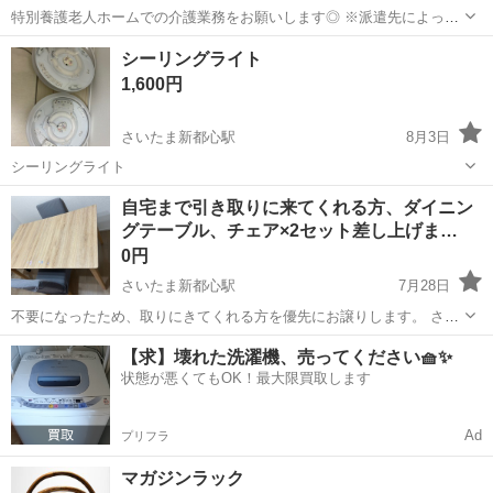
特別養護老人ホームでの介護業務をお願いします◎ ※派遣先によって
業務内容の詳細は異なります。 【業務内容の一例】 ■食事介助 ■入浴
埼玉
さいたま市
さいたま新都心駅
介護
シーリングライト
介助 ■排せつ介助 ■生活援助 ■レクリエーション ■介護記録作成 等
1,600円
「聞いていた内容...
さいたま新都心駅
8月3日
シーリングライト
埼玉
さいたま市
さいたま新都心駅
照明器具
自宅まで引き取りに来てくれる方、ダイニン
グテーブル、チェア×2セット差し上げま…
シーリングライト
0円
さいたま新都心駅
7月28日
不要になったため、取りにきてくれる方を優先にお譲りします。 さい
たま市の自宅まで引き取りに来ていただける日程が一番早い方を優先
埼玉
さいたま市
さいたま新都心駅
ダイニングセット
【求】壊れた洗濯機、売ってください🧺✨
いたします。 ・木製ダイニングテーブル ・チェア×2 テーブルサイズ
状態が悪くてもOK！最大限買取します
は次のとおりで...
Ad
プリフラ
マガジンラック