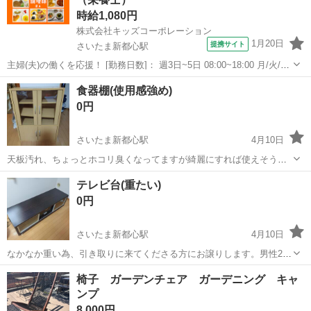
時給1,080円
株式会社キッズコーポレーション
1月20日
提携サイト
さいたま新都心駅
主婦(夫)の働くを応援！ [勤務日数]： 週3日~5日 08:00~18:00 月/火/水/
木/金/土/日 などから選べます [勤務地・最寄駅]： 埼玉県さいたま市中
埼玉
さいたま市
さいたま新都心駅
キッチン
食器棚(使用感強め)
央区新都心1-2 かりよん保育園 さいたま新都心駅徒歩...
0円
さいたま新都心駅
4月10日
天板汚れ、ちょっとホコリ臭くなってますが綺麗にすれば使えそうで
す。 30×60×80のサイズ感です。
埼玉
さいたま市
さいたま新都心駅
収納家具
食器棚
テレビ台(重たい)
0円
さいたま新都心駅
4月10日
なかなか重い為、引き取りに来てくださる方にお譲りします。男性2人
は必要になるかと思います。 サイズは45×145×44です。 引き取りのタ
埼玉
さいたま市
さいたま新都心駅
ダイニングセット
椅子 ガーデンチェア ガーデニング キャ
イミングはご相談させてください。 宜しくお願いします。
ンプ
譲り
8,000円