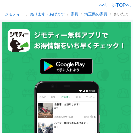
ページTOPへ
ジモティー
売ります・あげます
家具
埼玉県の家具
さいたま新