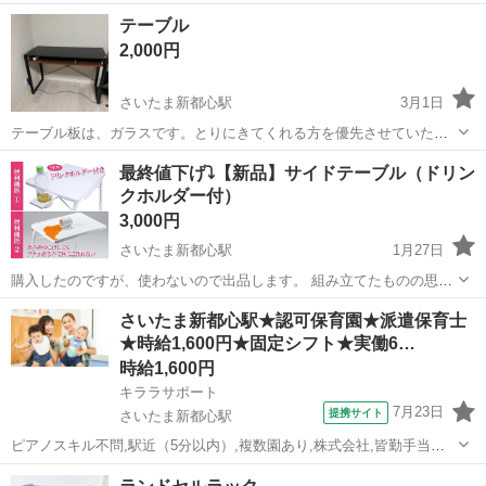
テーブル
2,000円
さいたま新都心駅
3月1日
テーブル板は、ガラスです。とりにきてくれる方を優先させていただ
きます。 よろしくおねがいします。
埼玉
さいたま市
さいたま新都心駅
テーブル
ガラス
最終値下げ⤵️【新品】サイドテーブル（ドリン
クホルダー付）
3,000円
さいたま新都心駅
1月27日
購入したのですが、使わないので出品します。 組み立てたものの思っ
ていたものと違うので。。。 外箱は捨ててしまったのでありません💦
埼玉
さいたま市
さいたま新都心駅
テーブル
ドリンク
さいたま新都心駅★認可保育園★派遣保育士
重たい物をのせたり寄り掛かったりは危険なようです。 ドリンクホル
★時給1,600円★固定シフト★実働6…
ダーが付いてますが、使わ...
時給1,600円
キララサポート
7月23日
提携サイト
さいたま新都心駅
ピアノスキル不問,駅近（5分以内）,複数園あり,株式会社,皆勤手当あ
り,園見学可,残業ほぼなし,持ち帰り残業無し,ブランクOK,年間休日120
埼玉
さいたま市
さいたま新都心駅
保育士