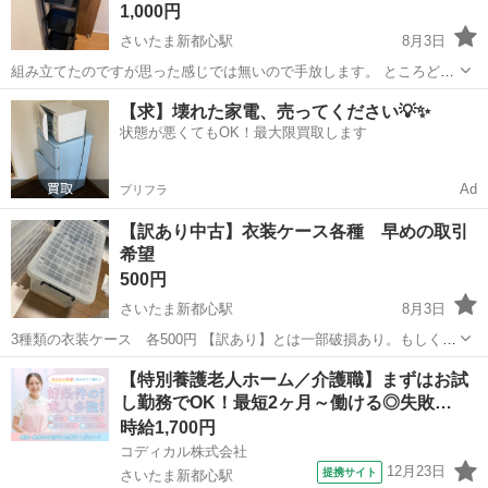
1,000円
さいたま新都心駅
8月3日
組み立てたのですが思った感じでは無いので手放します。 ところどこ
ろ力が足りずはめ込みきれてません💦 タイヤ部分は組み立て中に一部
埼玉
さいたま市
さいたま新都心駅
収納家具
ジャンク
【求】壊れた家電、売ってください💡✨
破損あるのもあります。そのため【ジャンク】としての方は800円でど
状態が悪くてもOK！最大限買取します
うですか？？ 高さ約11...
Ad
プリフラ
【訳あり中古】衣装ケース各種 早めの取引
希望
500円
さいたま新都心駅
8月3日
3種類の衣装ケース 各500円 【訳あり】とは一部破損あり。もしくは
ローラーが1箇所なし等の為。 サイズは少しずつ違うので確認をお願
埼玉
さいたま市
さいたま新都心駅
収納家具
ケース
【特別養護老人ホーム／介護職】まずはお試
いします。。。 中古の為簡単な拭き掃除のみをしてお渡ししますので
し勤務でOK！最短2ヶ月～働ける◎失敗…
ご理解ください。 破...
時給1,700円
コディカル株式会社
12月23日
提携サイト
さいたま新都心駅