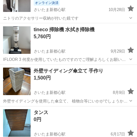
オンライン決済
さいたま新都心駅
10月28日
ニトリのアクセサリー収納が付いた鏡です
埼玉
さいたま市
さいたま新都心駅
ミラー/鏡
ミラー
tineco 掃除機 水拭き掃除機
5,760円
さいたま新都心駅
9月29日
IFLOOR 3 何度か使用していたものですのでご理解よろしくお願いい
たします(*^^*) フィルターは衛生上おつけ出来ませんがAmazon等で購
埼玉
さいたま市
さいたま新都心駅
家具
ティネコ
外壁サイディング傘立て 手作り
入できます。 直接引き取りも可能です。 ●製品特徴（サイトより） *
1,500円
...
さいたま新都心駅
8月9日
外壁サイディングを使用した傘立て、 植物台等にいかがでしょうか？
一点物になります。 手作りの為、ご連絡頂いてから お時間頂く場合が
埼玉
さいたま市
さいたま新都心駅
その他
タンス
あります。 外壁サイディングの柄により デザインがことなる場合があ
サイディング
0円
ります。
さいたま新都心駅
6月17日