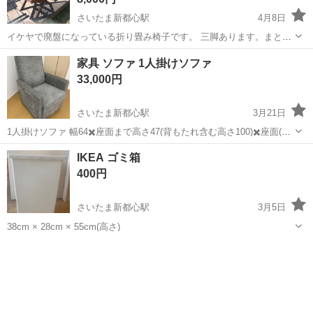
さいたま新都心駅
4月8日
イケヤで廃盤になっている折り畳み椅子です。 三脚あります。まとめ
て引き取って頂ける方はお値引きします。 以前、ジモティで譲ってい
埼玉
さいたま市
さいたま新都心駅
椅子
ガーデン
家具 ソファ 1人掛けソファ
ただきましたがほとんど使わないまましまってありました。 よろしく
33,000円
お願い致します。
さいたま新都心駅
3月21日
1人掛けソファ 幅64✖️座面まで高さ47(背もたれ含む高さ100)✖️座面(背
もたれ含まず)奥行53 左右360°回転可 前後スウィング可 座って右側面
埼玉
さいたま市
さいたま新都心駅
ソファ
背もたれ
IKEA ゴミ箱
に収納ポケット有 アメリカで購入しました 定価$660＝¥10万弱...
400円
さいたま新都心駅
3月5日
38cm × 28cm × 55cm(高さ)
埼玉
さいたま市
さいたま新都心駅
インテリア雑貨/小物
IKEA