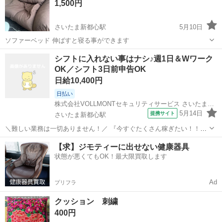
1,500円
さいたま新都心駅
5月10日
ソファーベッド 伸ばすと寝る事ができます
埼玉
さいたま市
さいたま新都心駅
ソファ
ロー
シフトに入れない事はナシ♪週1日＆Wワーク
OK／シフト3日前申告OK
日給10,400円
日払い
株式会社VOLLMONTセキュリティサービス さいたま支社【日勤＆夜勤】(43)_A
5月14日
提携サイト
さいたま新都心駅
＼難しい業務は一切ありません！／ 『今すぐたくさん稼ぎたい！！』
『週1で副業を兼ねて稼ぎたい…』 ⇒あなたの希望をお聞かせくださ
埼玉
さいたま市
さいたま新都心駅
警備員
【求】ジモティーに出せない健康器具
い！ ＜未経験の方大歓迎！＞ 警備の経験が0の方でも、新任研修があ
状態が悪くてもOK！最大限買取します
るので安心！ 警備や交通...
Ad
プリフラ
クッション 刺繍
400円