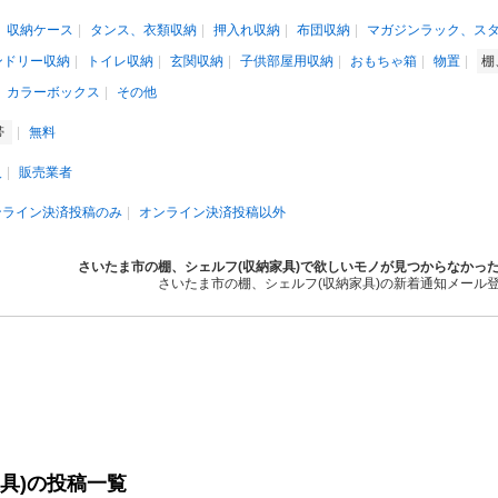
収納ケース
タンス、衣類収納
押入れ収納
布団収納
マガジンラック、ス
ンドリー収納
トイレ収納
玄関収納
子供部屋用収納
おもちゃ箱
物置
棚
カラーボックス
その他
帯
無料
人
販売業者
ンライン決済投稿のみ
オンライン決済投稿以外
さいたま市の棚、シェルフ(収納家具)で欲しいモノが見つからなかっ
さいたま市の棚、シェルフ(収納家具)の新着通知メール
具)の投稿一覧