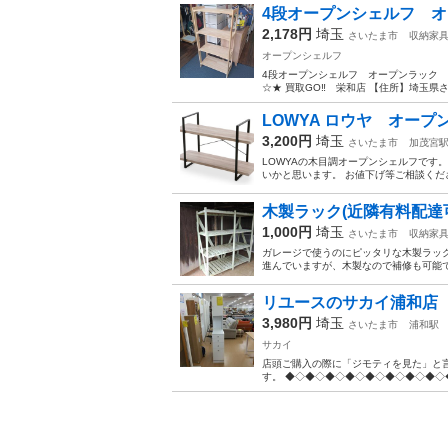
4段オープンシェルフ オ
2,178円
埼玉
さいたま市
収納家
オープンシェルフ
4段オープンシェルフ オープンラック 棚 
☆★ 買取GO‼ 栄和店 【住所】埼玉県さ
LOWYA ロウヤ オープン
3,200円
埼玉
さいたま市
加茂宮
LOWYAの木目調オープンシェルフです。 
いかと思います。 お値下げ等ご相談くだ
木製ラック(近隣有料配達
1,000円
埼玉
さいたま市
収納家
ガレージで使うのにピッタリな木製ラッ
進んでいますが、木製なので補修も可能です
リユースのサカイ浦和店【
3,980円
埼玉
さいたま市
浦和駅
サカイ
店頭ご購入の際に「ジモティを見た」と言
す。 ◆◇◆◇◆◇◆◇◆◇◆◇◆◇◆◇◆