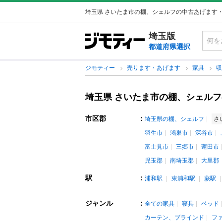
埼玉県 さいたま市の棚、シェルフの中古あげます
埼玉版
都道府県選択
ジモティー
売ります・あげます
家具
埼玉県 さいたま市の棚、シェル
市区郡
：
埼玉県の棚、シェルフ
さ
羽生市
鴻巣市
深谷市
富士見市
三郷市
蓮田市
児玉郡
南埼玉郡
大里郡
駅
：
浦和駅
東浦和駅
蕨駅
ジャンル
：
全ての家具
寝具
ベッド
カーテン、ブラインド
フ