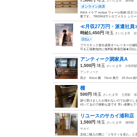
さいたま市
浦和駅
オンライン決済
IKEA イケア trofast ウォール
要です。 TROFAST/トロファスト シ
≪月収27万円・派遣社員
時給1,450円
埼玉
さいたま市
吉
日払い
プラスチック射出成形オペレーターの補助
可＆工場敷地内に無料駐車場完備★日払い
アンティーク調家具A
1,500円
埼玉
さいたま市
大和田
アンティーク
高さ 63cm 横 74cm 奥行 25.
棚
500円
埼玉
さいたま市
七里駅
収
譲り受けましたが使わないのでお譲りしま
付いてるので移動も楽です 早い者勝ちで
リユースのサカイ浦和店【
1,580円
埼玉
さいたま市
浦和駅
サカイ
店頭ご購入の際に「ジモティを見た」と言