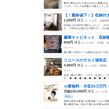
幅65×奥行き41.5×高さ161cm 重量
イです。 サイズを間違えて購入してしまい
【！最終値下！】収納付
1,500円
埼玉
さいたま市
武蔵浦
2年前に13,990円で購入しました。 
す。 ◎本日のお取引も可能です！ ◎お
藤製キャビネット 収納
800円
埼玉
さいたま市
大宮駅
収
ガレージ
籠の覆いの布カバーは傷みがあるので外
リユースのサカイ浦和店【
4,980円
埼玉
さいたま市
浦和駅
サカイ
店頭ご購入の際に「ジモティを見た」と言
す。 ◆◇◆◇◆◇◆◇◆◇◆◇◆◇◆◇◆
≪寮無料・月収24.5万円
月給220,000円
埼玉
さいたま市
日払い
便利な食堂や家電つき寮完備！さらに寮
務の相談可★ 人気の工場のお仕事/sai26