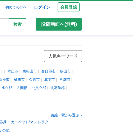
ログイン
会員登録
初めての方へ
投稿画面へ(無料)
検索
人気キーワード
市
本庄市
東松山市
春日部市
狭山市
新座市
桶川市
久喜市
北本市
八潮市
比企郡
入間郡
北足立郡
北葛飾郡
路線・駅から選ぶ
器具
カーペット/マット/ラグ
その他