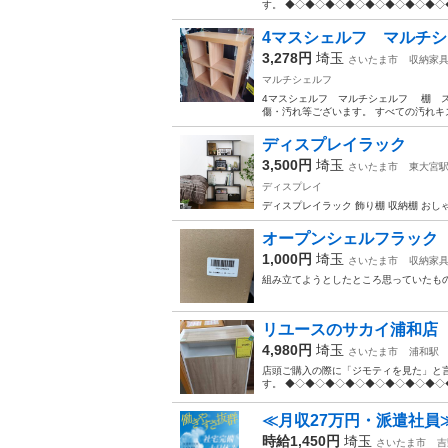
す。 ◆◇◆◇◆◇◆◇◆◇◆◇◆◇◆◇◆
4マスシェルフ マルチシ
3,278円
埼玉
さいたま市
収納家
マルチシェルフ
4マスシェルフ マルチシェルフ 棚 ス
傷・汚れ等ございます。 すべての汚れキ
ディスプレイラック
3,500円
埼玉
さいたま市
東大宮
ディスプレイ
ディスプレイラック 飾り棚 収納棚 おしゃれ シ
オープンシェルフラック
1,000円
埼玉
さいたま市
収納家
組み立てようとしたところ思っていたものと
リユースのサカイ浦和店【X
4,980円
埼玉
さいたま市
浦和駅
店頭ご購入の際に「ジモティを見た」と言
す。 ◆◇◆◇◆◇◆◇◆◇◆◇◆◇◆◇◆
≪月収27万円・派遣社員
時給1,450円
埼玉
さいたま市
吉