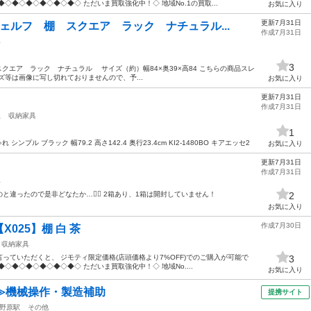
◇◆◇◆◇◆◇◆◇◆◇ ただいま買取強化中！◇ 地域No.1の買取...
お気に入り
更新7月31日
ェルフ 棚 スクエア ラック ナチュラル...
作成7月31日
具
3
クエア ラック ナチュラル サイズ（約）幅84×奥39×高84 こちらの商品スレ
ズ等は画像に写し切れておりませんので、予...
お気に入り
更新7月31日
作成7月31日
駅
収納家具
1
ンプル ブラック 幅79.2 高さ142.4 奥行23.4cm KI2-1480BO キアエッセ2
お気に入り
更新7月31日
作成7月31日
具
違ったので是非どなたか…🙇‍♀️ 2箱あり、1箱は開封していません！
2
お気に入り
作成7月30日
025】棚 白 茶
収納家具
っていただくと、 ジモティ限定価格(店頭価格より7%OFF)でのご購入が可能で
3
◇◆◇◆◇◆◇◆◇◆◇ ただいま買取強化中！◇ 地域No....
お気に入り
≫機械操作・製造補助
提携サイト
野原駅
その他