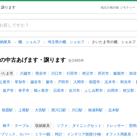
・譲ります
地元の掲示板 ジモティー
収納家具
棚、シェルフ
埼玉県の棚、シェルフ
さいたま市の棚、シェルフ
フの中古あげます・譲ります
全2485件
いたま市
川越市
熊谷市
川口市
行田市
秩父市
所沢市
飯能市
加須
上尾市
草加市
越谷市
蕨市
戸田市
入間市
朝霞市
志木市
和光市
坂戸市
幸手市
鶴ヶ島市
日高市
吉川市
ふじみ野市
白岡市
秩父郡
朝霞駅
上尾駅
大宮駅
西川口駅
川口駅
南浦和駅
志木駅
椅子
テーブル
収納家具
ソファ
ダイニングセット
ドレッサー
照明
ァブリック、カバー
ミラー/鏡
時計
インテリア雑貨/小物
オフィス用家具