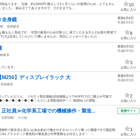
22kg 5段あります。 元値、約13000円 購入して2ヶ月ぐらいの使用のため、とてもキレ
10
ました。 組み立ててありますので、そのままでも...
お気に入り
更新8月6日
き全身鏡
作成8月6日
和駅
収納家具
大きな傷もなく美品です。 中型の家具のため引取りに 来てくださる方とのお取引希望で
8
値下げは交渉していただいて構いませんが、同日にメッセージをいただ...
お気に入り
更新8月5日
棚
作成8月5日
納家具
3
しています。
お気に入り
更新8月5日
M250】ディスプレイラック 大
作成8月5日
収納家具
2
っていただくと、 ジモティ限定価格(店頭価格より7%OFF)でのご購入が可能で
◇◆◇◆◇◆◇◆◇◆◇ ただいま買取強化中！◇ 地域No.1の買取...
お気に入り
・正社員≫化学系工場での機械操作・製造...
提携サイト
吉野原駅
その他
1
費無料で新生活も安心♪お休み多めで働きやすさがバッチリ整った職場です◎固定勤
0134 プラスチック着色剤の製造及び付帯業務をお任せします！ 〈...
お気に入り