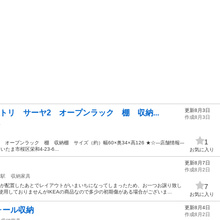
更新8月3日
トリ サーヤ2 オープンラック 棚 収納...
作成8月3日
具
1
 オープンラック 棚 収納棚 サイズ（約）幅60×奥34×高126 ★☆---店舗情報---
ま市桜区栄和4-23-6...
お気に入り
更新8月7日
作成8月2日
和駅
収納家具
たが配置したあとでレイアウトがいまいちになってしまったため、お一つお譲り致し
7
用しておりませんがIKEAの商品なので多少の初期傷がある場合がございま...
お気に入り
更新8月4日
 ウォール収納
作成8月2日