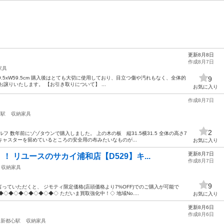
更新8月8日
作成8月7日
家具
xD39.5xW59.5cm 購入後はとても大切に使用しており、目立つ傷や汚れもなく、全体的
9
譲りいたします。 【お引き取りについて】 ...
お気に入り
作成8月7日
町駅
収納家具
2
フ 数年前にゾゾタウンで購入しました。 上の木の板 縦31.5横31.5 全体の高さ7
にキャスターを留めているところの安全用の布みたいなものが...
お気に入り
更新8月7日
 リユースのサカイ浦和店【D529】キ...
作成8月7日
収納家具
9
っていただくと、 ジモティ限定価格(店頭価格より7%OFF)でのご購入が可能で
◇◆◇◆◇◆◇◆◇◆◇ ただいま買取強化中！◇ 地域No....
お気に入り
更新8月6日
作成8月6日
ま新都心駅
収納家具