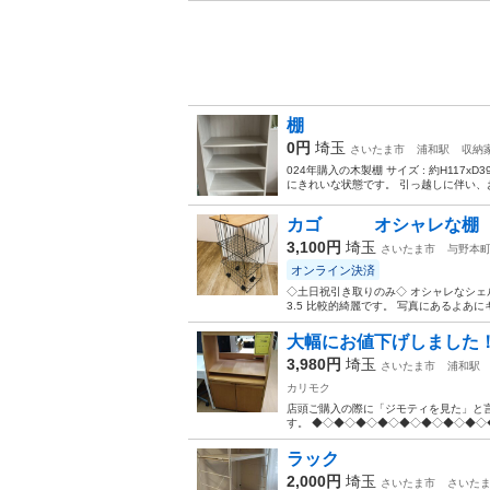
棚
0円
埼玉
さいたま市
浦和駅
収納
024年購入の木製棚 サイズ : 約H117
にきれいな状態です。 引っ越しに伴い、お
カゴ オシャレな棚
3,100円
埼玉
さいたま市
与野本
オンライン決済
◇土日祝引き取りのみ◇ オシャレなシェル
3.5 比較的綺麗です。 写真にあるよあ
大幅にお値下げしました！！
3,980円
埼玉
さいたま市
浦和駅
カリモク
店頭ご購入の際に「ジモティを見た」と言
す。 ◆◇◆◇◆◇◆◇◆◇◆◇◆◇◆◇◆
ラック
2,000円
埼玉
さいたま市
さいた