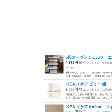
5段オープンシェルフ ニ
4,378円
埼玉
さいたま市
収納家
サーヤ
5段オープンシェルフ NITORI サーヤ2
☆★ 買取GO‼ 栄和店 【住所】埼玉県さいた
IKEA イケア ビリー 棚
2,500円
埼玉
さいたま市
武蔵浦
2個購入して並べて使用するつもりでし
ます。組立だけの未使用品になります。 使
IKEA イケア trofast
7,500円
埼玉