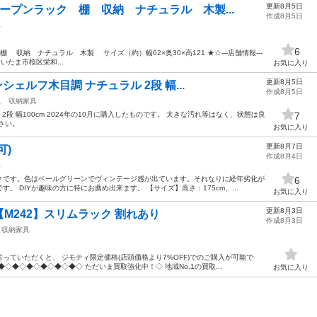
更新8月5日
ープンラック 棚 収納 ナチュラル 木製...
作成8月5日
具
6
収納 ナチュラル 木製 サイズ（約）幅62×奥30×高121 ★☆---店舗情報---
いたま市桜区栄和...
お気に入り
更新8月5日
シェルフ木目調 ナチュラル 2段 幅...
作成8月5日
駅
収納家具
2段 幅100cm 2024年の10月に購入したものです。 大きな汚れ等はなく、状態は良
7
さい。
お気に入り
更新8月7日
可)
作成8月4日
具
クです。色はペールグリーンでヴィンテージ感が出ています。それなりに経年劣化が
6
。 DIYが趣味の方に特にお薦め出来ます。 【サイズ】高さ：175cm、...
お気に入り
更新8月3日
M242】スリムラック 割れあり
作成8月3日
収納家具
っていただくと、 ジモティ限定価格(店頭価格より7%OFF)でのご購入が可能で
◇◆◇◆◇◆◇◆◇◆◇ ただいま買取強化中！◇ 地域No.1の買取...
お気に入り