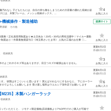
収納家具
4
収納 目立つ傷汚れなし 子どもたちには、自分の持ち物をしまうための大容量の優れた収納が必
リーズには、木製フレーム、メッシュ収納ボックス、...
お気に入り
≫機械操作・製造補助
提携サイト
野原駅
その他
業務！正社員登用制度あり★土日休み！20代～30代の男性活躍中！マイカー通勤
制度あり！作業着無償貸与◎《埼玉県さいたま市》 人気の工場のお仕事 ◇...
お気に入り
更新8月2日
作成8月2日
駅
収納家具
3
5cm 経年のよごれや小キズ等はありますが、目立つキズや破損はありません。
お気に入り
更新8月1日
作成8月1日
納家具
す。 状態はすごくいいと思います！ 買えばそれなりにするかなと。 下にローラー
6
すのでよろしくお願いします 受け渡し場所はウエルシア深作店でお願いします
お気に入り
更新8月1日
M235】木製ハンガーラック
作成8月1日
収納家具
っていただくと、 ジモティ限定価格(店頭価格より7%OFF)でのご購入が可能で