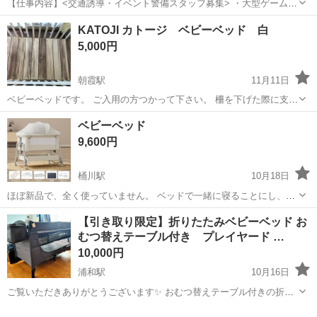
【仕事内容】<交通誘導・イベント警備スタッフ募集> ・大型ゲームイ
ベント ・スポーツ・地域イベント ・工事現場 など、さまざまな現場
アルバイト・パート
KATOJI カトージ ベビーベッド 白
で「安全を支える」警備会社です。 若手スタッフも多数活躍中! 未経
5,000円
験スタートがほとんどなので、初め...
朝霞駅
11月11日
ベビーベッドです。 ご入用の方つかって下さい。 柵を下げた際に支え
るネジ部品が一つないと思われます。 使用にあたってさほど困らない
埼玉
朝霞市
朝霞駅
ベッド
カトージ
ベビーベッド
と思われますが、ご検討下さい。 上段の板部分も、下段の板部分も両
9,600円
方とも板張りです。 ...
桶川駅
10月18日
ほぼ新品で、全く使っていません。 ベッドで一緒に寝ることにし、使
用しなくなったので出品させて頂きます。 色 ホワイト 商品の寸法 88
埼玉
桶川市
桶川駅
ベッド
蚊帳
【引き取り限定】折りたたみベビーベッド お
長さ x 52幅 x 13高さ cm 材質 アルミニウム 推奨最大重量 25 キログ
むつ替えテーブル付き プレイヤード …
ラ...
10,000円
浦和駅
10月16日
ご覧いただきありがとうございます✨ おむつ替えテーブル付きの折り
たたみ式プレイヤード（ベビーベッド）です。 通気性の良いメッシュ
埼玉
さいたま市
浦和駅
ベッド
おむつ