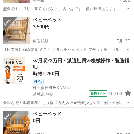
和光市
7月18日
無料です。取りに来てください。 古い品です。使い痕跡あります。
埼玉
和光市
ベッド
ベビーベット
3,500円
東岩槻駅
7月13日
【日本製】石崎家具 ミニ ワンタッチハイベッド プチ（ナチュラル）
日本製の折りたたみ式ベビーベッドです。 ワンタッチで折りたためる
埼玉
さいたま市
東岩槻駅
ベッド
≪月収23万円・派遣社員≫機械操作・製造補
ので、使わない時やお掃除の際にも便利です。ハイタイプなので腰へ
助
の負担も少なく、おむつ替えや抱...
時給1,250円
日払い
株式会社BREXA Next
7月21日
提携サイト
茨城県 静駅
倉庫内での事務業務！月収例22万円以上★残業少なめ◎20代・30代・
40代の男女活躍中！空調完備で快適作業★食堂利用可◎マイカー通勤
茨城
常陸大宮市
静駅
その他
ベビーベッド
OK◎無料駐車場完備！《茨城県常陸大宮市》 人気の工場のお仕事 ◇
0円
電子部品製造倉庫内の事務...