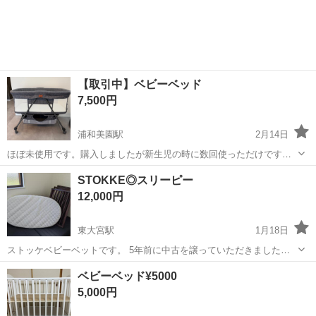
【取引中】ベビーベッド
7,500円
浦和美園駅
2月14日
ほぼ未使用です。購入しましたが新生児の時に数回使っただけですが
使用しなくなったため出品します。 写真には写ってないですが、帆も
埼玉
さいたま市
浦和美園駅
ベッド
新生児
STOKKE◎スリーピー
あります。 定価:12,300円でした。 サイズ 93 x 55 x 77 cm
12,000円
東大宮駅
1月18日
ストッケベビーベットです。 5年前に中古を譲っていただきました。
マットレスは５年前に新品を購入しました。 シーツは通常のベビーシ
埼玉
さいたま市
東大宮駅
ベッド
スリーピー
ベビーベッド¥5000
ーツで問題なく使えました！ 写真3枚目メッシュ部のほつれ、 写真4枚
5,000円
目ベッド本体に傷ありま...