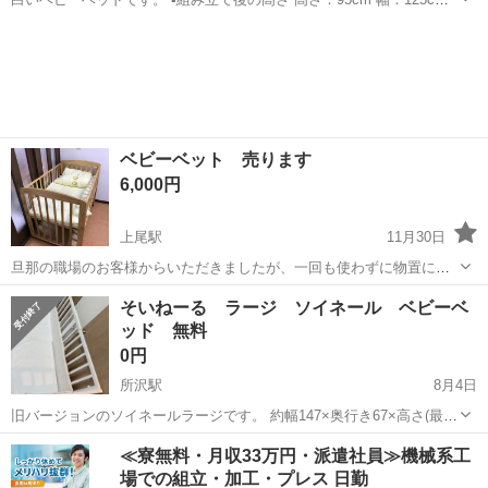
奥行き：75cm ▪️中板の高さ 最下段：12cm 中段 低い時：35cm 高い
埼玉
新座市
ベッド
塗料
時：50cm ※中板の高さは二段階...
ベビーベット 売ります
6,000円
上尾駅
11月30日
旦那の職場のお客様からいただきましたが、一回も使わずに物置にお
いてあります、 即購入していただいた方には布団もセットで送りま
埼玉
上尾市
上尾駅
ベッド
ベット
そいねーる ラージ ソイネール ベビーベ
す。 いらないのであれば布団は処分します 値下げはいたしません [本
ッド 無料
体サイズ] 外寸:幅78x奥...
0円
所沢駅
8月4日
旧バージョンのソイネールラージです。 約幅147×奥行き67×高さ(最
大)124cm マットレスとヘッドガード付きです！ マットレスは10ヶ
埼玉
所沢市
所沢駅
ベッド
≪寮無料・月収33万円・派遣社員≫機械系工
月、夜のみの使用です。シミがありますが、洗えば落ちると思いま
場での組立・加工・プレス 日勤
す。（メーカーでは洗う...