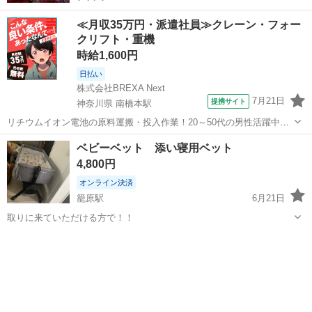
≪月収35万円・派遣社員≫クレーン・フォー
クリフト・重機
時給1,600円
日払い
株式会社BREXA Next
7月21日
提携サイト
神奈川県 南橋本駅
リチウムイオン電池の原料運搬・投入作業！20～50代の男性活躍中★
ワンルーム寮完備！赴任旅費会社負担！年間休日130日★フォークリフ
神奈川
相模原市
南橋本駅
その他
ベビーベット 添い寝用ベット
ト免許お持ちの方、活躍中！就業先食堂利用可★《神奈川県相模原
4,800円
市》 人気の工場のお仕事 ◇電...
オンライン決済
籠原駅
6月21日
取りに来ていただける方で！！
埼玉
熊谷市
籠原駅
ベッド