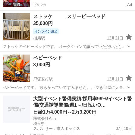
Ad
プリフラ
ストッケ スリーピーベッド
35,000円
オンライン決済
指扇駅
12月21日
ストッケのベビーベッドです。 オークションで譲っていただいたもの
ですが、 里帰りから戻り、使用しなくなったので出品します。 前の持
埼玉
さいたま市
指扇駅
ベッド
ストッケ
ベビーベッド
ち主の方はほとんど使用していないとのことで、 やや傷はありますが
3,000円
美品です。 全パーツ揃っており...
戸塚安行駅
12月11日
ベビーベッドです。 散らかっていてすみません。。 空き部屋に大量の
おもちゃを保管しており、スペースがなくなってきたので格安でお譲
埼玉
川口市
戸塚安行駅
ベッド
スペース
大型イベント警備実績/採用率99%/イベント警
りします。下は収納になってます。 上に乗ってあるのは全て不用品お
備/交通誘導警備/週1～/日払いO…
もちゃなので欲しいのがあれば連絡...
日給1万4,000円～2万3,200円
株式会社Ash
埼玉県
スポンサー：求人ボックス
07月10日