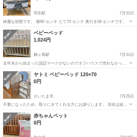
羽生駅
7月31日
綺麗な状態です。 横90 センチ たて70 センチ 奥行き58 センチです。
埼玉
羽生市
羽生駅
ベッド
ベット
ベビーベッド
1,024円
鶴ヶ島駅
7月31日
去年末から始まった認証マークがないのでオフハウスで売れなかった
ので出品します。 故障や大きな傷はありませんが中古ですので使用感
埼玉
鶴ヶ島市
鶴ヶ島駅
ベッド
ヤトミ ベビーベッド 120×70
は写真で判断願いますを サイズは２枚目の写真に記載があります。 以
0円
下住所のアパート前での引き取り宜...
さいたま市
7月25日
不要になったため、取りにきてくれる方にお譲りします。 現在は組み
立てをバラして保管している為、使用される際には再度組み立てして
埼玉
さいたま市
ベッド
赤ちゃんベット
いただく必要があります。 説明書や部品は全て揃っています。 いただ
0円
き物を使用していた為、それ...