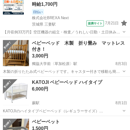
時給1,700円
日払い
株式会社BREXA Next
7月21日
提携サイト
茨城県 三妻駅
【月収例33万円】空圧機器の組立・検査／うれしい日勤・土日休み／
無料の社宅付き◎ 人気の工場のお仕事 ◇空気圧制御機器製品の組立・
茨城
常総市
三妻駅
その他
ベビーベッド 木製 折り畳み マットレス
検査作業◇ ・調整機器の組立作業 ★工場未経験者でも安心して働ける
付き！
環境になります。 ★細...
3,000円
獨協大学前〈草加松原〉駅
8月3日
木製の折りたたみ式ベビーベッドです。キャスター付きで移動も簡単
に行えます。使用しない時はコンパクトに折り畳んでおけます。 ベッ
埼玉
草加市
獨協大学前〈草加松原〉駅
ベッド
KATOJI ベビーベッド ハイタイプ
ト下は収納が可能です。 義実家が、孫が来る際に寝かせるために購入
6,000円
したベビーベットです。 普段から...
蕨駅
8月1日
KATOJIのハイタイプベビーベッド（レギュラーサイズ）
（120×70cm）です。 通常使用に伴う細かな傷はありますが、目立つ
埼玉
蕨市
蕨駅
ベッド
ベビーベット
キズや汚れはありません。収納板には少しシミがあります。 また、
1,500円
【部分ごとにネジは袋分けしてあり...