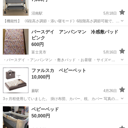
沼南駅
5月18日
【機能性】 《6段高さ調節・添い寝モード》6段階高さ調節可能で、大
人用ベッドの高さに合わせてご利用可能です。また、サイドの囲いを
埼玉
上尾市
沼南駅
ベッド
HZDMJ
バースデイ アンパンマン 冷感敷パッド
取り外して、大人のベッドにくっつけて添い寝モードに切り替えでき
ピンク
ます。 《吐き戻し防止・ゆりかごモ...
600円
富士見市
5月16日
・バースデイ ・アンパンマン ・敷きパッド ・お昼寝 ・サイズ☞
70✖︎120㎝ 中古品をご理解頂ける方のみ よろしくお願いいたします☺︎
埼玉
富士見市
ベッド
バースデイ
ファルスカ ベビーベット
保育園などにいかがでしょうか？👀
10,000円
蕨駅
4月26日
3ヶ月程使用していました。 掛け布団、カバー、枕、カバー 写真の物
が全てになります。 ベッドフレームの部品等は揃っています。 使用す
埼玉
蕨市
蕨駅
ベッド
ベット
ベビーベッド
るにあたって問題はありませんが、中古品であることをご理解くださ
50,000円
い。 犬、猫などのペットは...