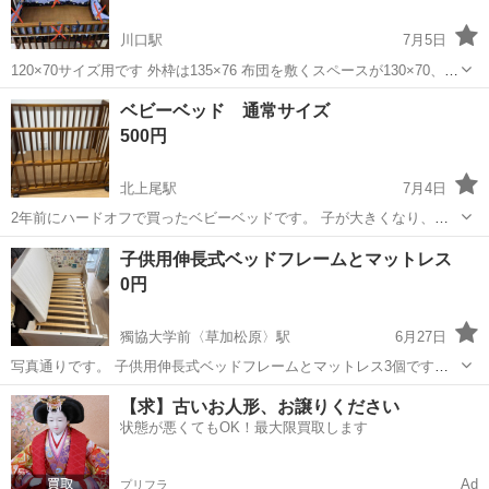
川口駅
7月5日
120×70サイズ用です 外枠は135×76 布団を敷くスペースが130×70、高
さが48 です。(単位:cm) 写真の通り、柵は手前に折れるようになって
埼玉
川口市
川口駅
ベッド
ベット
ベビーベッド 通常サイズ
おり、上下に高さを調節できるようになっています。 手前に折...
500円
北上尾駅
7月4日
2年前にハードオフで買ったベビーベッドです。 子が大きくなり、使
わなくなったので出品します。 状態は、傷や削れなどはそこそこあり
埼玉
上尾市
北上尾駅
ベッド
子供用伸長式ベッドフレームとマットレス
ますが、使える状態です。 カビはないですし、このベッドではおむつ
0円
替えは基本的にしていませんでし...
獨協大学前〈草加松原〉駅
6月27日
写真通りです。 子供用伸長式ベッドフレームとマットレス3個です。 2
歳3歳位から大人まで利用できると思います。 ベットフレームは下記
埼玉
草加市
獨協大学前〈草加松原〉駅
ベッド
【求】古いお人形、お譲りください
リンクと同じの物です。サイズや使用方法このURLをご覧ください
状態が悪くてもOK！最大限買取します
https://w...
Ad
プリフラ