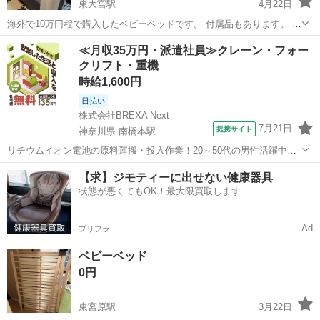
東大宮駅
4月22日
海外で10万円程で購入したベビーベッドです。 付属品もあります。 子
供が添い寝しないと駄目なタイプで使わずしまってありました。 折り
埼玉
さいたま市
東大宮駅
ベッド
サークル
≪月収35万円・派遣社員≫クレーン・フォー
畳み式でかなり小さくなるので場所は取らないですし、中に布団をひ
クリフト・重機
かない状態でしたらサークルにも...
時給1,600円
日払い
株式会社BREXA Next
7月21日
提携サイト
神奈川県 南橋本駅
リチウムイオン電池の原料運搬・投入作業！20～50代の男性活躍中★
ワンルーム寮完備！赴任旅費会社負担！年間休日130日★フォークリフ
神奈川
相模原市
南橋本駅
その他
【求】ジモティーに出せない健康器具
ト免許お持ちの方、活躍中！就業先食堂利用可★《神奈川県相模原
状態が悪くてもOK！最大限買取します
市》 人気の工場のお仕事 ◇電...
Ad
プリフラ
ベビーベッド
0円
東宮原駅
3月22日