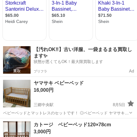
【汚れOK‼️】古い洋服、一袋まるまる買取し
ます✨
状態が悪くてもOK！最大限買取します
Ad
プリフラ
ヤマサキ ベビーベッド
16,000円
三郷中央駅
8月5日
ベビーベッドとマットレスのセットです！ ◎ベビーベッド ヤマサキの
ビーサイドツーオープン 色：ナチュラル 定価6万3800円 説明書なし、
埼玉
三郷市
三郷中央駅
ベッド
カトージ ベビーベッド120×78cm
キャスターあり(一緒にお渡しします) ◎マットレス サンデシカの立体
3,000円
ファイバー標準...