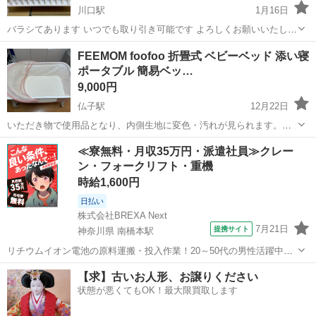
川口駅
1月16日
バラシてあります いつでも取り引き可能です よろしくお願いいたしま
す
埼玉
川口市
川口駅
ベッド
FEEMOM foofoo 折畳式 ベビーベッド 添い寝
ポータブル 簡易ベッ…
9,000円
仏子駅
12月22日
いただき物で使用品となり、内側生地に変色・汚れが見られます。洗
浄済みではあります。 フレームは多少の擦り傷・汚れ程度の目立った
埼玉
入間市
仏子駅
ベッド
蚊帳
≪寮無料・月収35万円・派遣社員≫クレー
ダメージはありません。 取扱説明書はありません。ネット検索をお願
ン・フォークリフト・重機
いします。付属品は大体...
時給1,600円
日払い
株式会社BREXA Next
7月21日
提携サイト
神奈川県 南橋本駅
リチウムイオン電池の原料運搬・投入作業！20～50代の男性活躍中★
ワンルーム寮完備！赴任旅費会社負担！年間休日130日★フォークリフ
神奈川
相模原市
南橋本駅
その他
【求】古いお人形、お譲りください
ト免許お持ちの方、活躍中！就業先食堂利用可★《神奈川県相模原
状態が悪くてもOK！最大限買取します
市》 人気の工場のお仕事 ◇電...