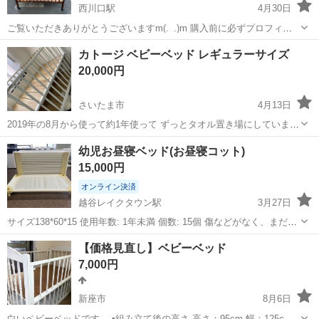
西川口駅
4月30日
ご覧いただきありがとうございますm(._.)m 購入前に必ずプロフィー
ルと説明文を最後までお読み頂きますようお願い申し上げます。 ◆商
埼玉
川口市
西川口駅
ベッド
BABY
カトージ ベビーベッド レギュラーサイズ
品説明◆子どもが最近まで使用したものです。まだ使えますので、マ
20,000円
ットレス付きで...
さいたま市
4月13日
2019年の8月から使って約1年使って ずっとタオル置き場にしていまし
た。 スレや剥がれがありますが、綺麗だと思います。 中古なのでそれ
埼玉
さいたま市
ベッド
カトージ
幼児お昼寝ベッド(お昼寝コット)
でも了承頂ける方でお願いします。
15,000円
オンライン決済
越谷レイクタウン駅
3月27日
サイズ138*60*15 使用年数: 1年未満 個数: 15個 傷などがなく、まだま
だ美品です。 ※15個まとめ買いもしくは単品購入でも可能、ご相談に
埼玉
越谷市
越谷レイクタウン駅
ベッド
コット
【価格見直し】ベビーベッド
応じます。
7,000円
新座市
8月6日
白いベビーベッドです。 ▪️組み立て後の高さ 高さ：95cm 幅：125cm