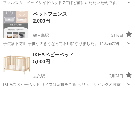
ファルスカ ベッドサイドベッド 2年ほど前にいただいた物です。
【サイズ】写真4枚目に掲載 【傷などの状態】傷、汚れあります。
埼玉
さいたま市
東宮原駅
ベッド
ベッドサイドベッド
ベットフェンス
【アピールポイント】状態はいいのでまだまだ使えます！ 5枚目の写
2,000円
真は生後3ヶ月くらいの時に使...
鶴ヶ島駅
3月6日
子供落下防止 子供が大きくなって不用になりました。 140cmの物二つ
あります。 二つまとめて取引できる方優先にしたいと思います。
埼玉
鶴ヶ島市
鶴ヶ島駅
ベッド
フェンス
IKEAベビーベッド
5,000円
志久駅
2月24日
IKEAのベビーベッド サイズは写真をご覧下さい。 リビングと寝室に1
個ずつ置いていて、子供が生後半年になってリビングに置いていたの
埼玉
北足立郡
志久駅
ベッド
IKEA
を、プレイルームに変えようと思った為、処分を考えました。 ほとん
ど傷無し 生活傷があるぐ...