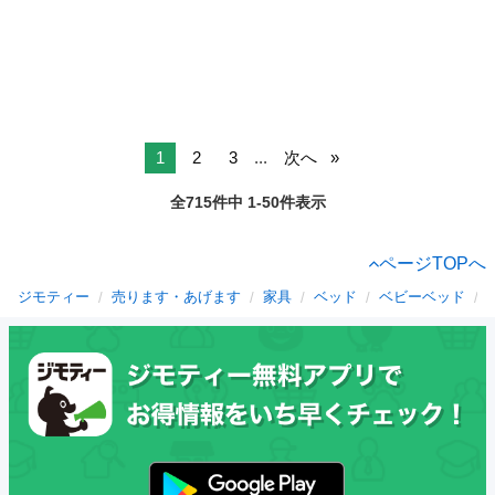
1
2
3
...
次へ
全715件中 1-50件表示
ページTOPへ
ジモティー
売ります・あげます
家具
ベッド
ベビーベッド