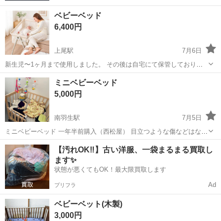
ベビーベッド
6,400円
上尾駅
7月6日
新生児〜1ヶ月まで使用しました。 その後は自宅にて保管しておりま
した。 比較的綺麗ではありますが、日常使用によるキズなどがあるか
埼玉
上尾市
上尾駅
ベッド
ミニベビーベッド
と思われます。 商品はそのままお渡しさせていただきます。 直接お引
5,000円
き取りいただける方限定でお...
南羽生駅
7月5日
ミニベビーベッド 一年半前購入（西松屋） 目立つような傷などはなさ
そう 使用感はあり 使用しなくなったのでお譲りします。 金額は交渉
埼玉
羽生市
南羽生駅
ベッド
【汚れOK‼️】古い洋服、一袋まるまる買取し
次第になります。 受け渡しはこちらの近くだと助かります。 他にも70
ます✨
くらいの男の子の服、...
状態が悪くてもOK！最大限買取します
Ad
プリフラ
ベビーベット(木製)
3,000円