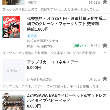
戸田市
6月11日
友人から譲り受けたので二代目ですが ほとんど使用しませんでした。
ボタン部分は破損していますが 使えます！ ご興味ある方メッセージく
埼玉
戸田市
ベッド
ボタン
≪寮無料・月収35万円・派遣社員≫化学系工
ださい。
場でのクレーン・フォークリフト 交替制
時給1,600円
日払い
株式会社BREXA Next
7月21日
提携サイト
神奈川県 南橋本駅
リチウムイオン電池の原料運搬・投入作業！20～50代の男性活躍中★
ワンルーム寮完備！赴任旅費会社負担！年間休日130日★フォークリフ
神奈川
相模原市
南橋本駅
その他
アップリカ ココネルエアー
ト免許お持ちの方、活躍中！就業先食堂利用可★《神奈川県相模原
5,000円
市》 人気の工場のお仕事 ◇電...
ひろせ野鳥の森駅
3月20日
アップリカ ココネルエアー 2022年購入し、半年ほど使用して使わ
ないままでした。
埼玉
熊谷市
ひろせ野鳥の森駅
ベッド
ココネルエアー
Z24#SAWA BABYベビーベッド&マットレス
ハイタイプベビーベッド
8,000円