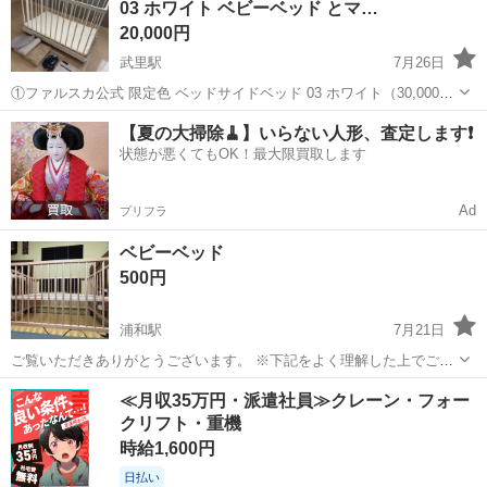
03 ホワイト ベビーベッド とマ…
た。特に腰痛対策に効果的面で...
20,000円
武里駅
7月26日
①ファルスカ公式 限定色 ベッドサイドベッド 03 ホワイト（30,000円
で購入） ②ベビー敷マットレス レギュラー サイズ 日本製敷き
埼玉
春日部市
武里駅
ベッド
ベッドサイドベッド
【夏の大掃除🧹】いらない人形、査定します❗️
70×120cm（3,990円で購入） ③防水シーツ ④春夏用敷きパッド ⑤秋
状態が悪くてもOK！最大限買取します
冬用敷き...
Ad
プリフラ
ベビーベッド
500円
浦和駅
7月21日
ご覧いただきありがとうございます。 ※下記をよく理解した上でご質
問、ご連絡をお願いいたします。 IKEA製。新品購入。3ヶ月使用。 使
埼玉
さいたま市
浦和駅
ベッド
≪月収35万円・派遣社員≫クレーン・フォー
用に伴う細かな汚れやシミはありますが、やぶれや使用するにあたり
クリフト・重機
気になるような箇所は主観...
時給1,600円
日払い