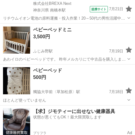
株式会社BREXA Next
7月21日
提携サイト
神奈川県 南橋本駅
リチウムイオン電池の原料運搬・投入作業！20～50代の男性活躍中★
ワンルーム寮完備！赴任旅費会社負担！年間休日130日★フォークリフ
神奈川
相模原市
南橋本駅
その他
ベビーベッドミニ
ト免許お持ちの方、活躍中！就業先食堂利用可★《神奈川県相模原
3,500円
市》 人気の工場のお仕事 ◇電...
ふじみ野駅
7月19日
あわイロのベビーベッドです。 昨年メルカリにて中古品を購入しまし
た。 下の板が湾曲している、キャスターをボンドで固定しているとの
埼玉
富士見市
ふじみ野駅
ベッド
ベビーベッド
注意書きがありましたが使用するのに全く問題ありませんでした。 擦
500円
れているところなどありますが状態...
獨協大学前〈草加松原〉駅
7月18日
ほとんど使っていません
埼玉
草加市
獨協大学前〈草加松原〉駅
ベッド
【求】ジモティーに出せない健康器具
状態が悪くてもOK！最大限買取します
Ad
プリフラ