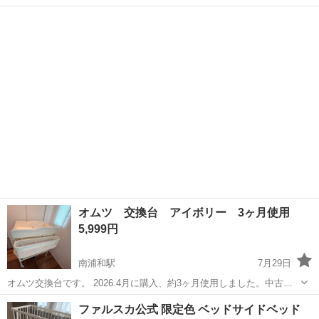
ます。 サイズは70×120cmです。赤ちゃんはあっという間に大きくな
埼玉
川口市
川口駅
ベッド
りますから、ミニベッド（60×90cm）よりもこちらの大きいサイズが
おすすめです。 第...
オムツ 交換台 アイボリー 3ヶ月使用
5,999円
南浦和駅
7月29日
オムツ交換台です。 2026.4月に購入、約3ヶ月使用しました。中古で
すので、使用に伴う傷汚れ等あるかもしれませんが、使用浅で綺麗な
埼玉
さいたま市
南浦和駅
ベッド
ファルスカ公式 限定色 ベッドサイドベッド
部類だと思います。 ベビーベッドからのオムツ替え時に重宝しまし