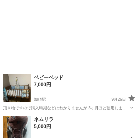
素材で、お昼寝やおむつ替えにとても便利でした。 キャスター付きで
移動もラクラク、折りたたみ式な...
ベビーベッド
7,000円
加須駅
9月26日
頂き物ですので購入時期などはわかりませんが 3ヶ月ほど使用しまし
た。 部屋が狭いのであまりつかっていません。 説明書はございませ
埼玉
加須市
加須駅
ベッド
喫煙者
ネムリラ
ん。 布団、防水マットなどついております。 ご希望でしたら一緒にお
5,000円
送り致します。 所々傷...