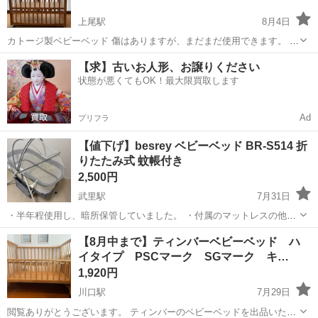
上尾駅
8月4日
カトージ製ベビーベッド 傷はありますが、まだまだ使用できます。 組
み立て式、解体してお渡しします。 収納棚つき、スライド式 取説
埼玉
上尾市
上尾駅
ベッド
【求】古いお人形、お譲りください
https://www.katoji.co.jp/lsc/upfile/as...
状態が悪くてもOK！最大限買取します
Ad
プリフラ
【値下げ】besrey ベビーベッド BR-S514 折
りたたみ式 蚊帳付き
2,500円
武里駅
7月31日
・半年程使用し、暗所保管していました。 ・付属のマットレスの他
に、重ねて使っていたマットレスもお付けします。 ・付属品完備で
埼玉
春日部市
武里駅
ベッド
【8月中まで】ティンバーベビーベッド ハ
す。 ・蚊帳や、ネット部分に小さな穴がいくつか見られますが（写真
イタイプ PSCマーク SGマーク キ…
2枚目等）使用には問題ないかと思いま...
1,920円
川口駅
7月29日
閲覧ありがとうございます。 ティンバーのベビーベッドを出品いたし