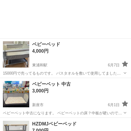
ベビーベッド
4,000円
東浦和駅
6月7日
15000円で売ってるものです。 バスタオルを敷いて使用してましたの
で まだまだ綺麗だと思います。 カバー洗濯できます☺︎ 一部ハゲなど
埼玉
川口市
東浦和駅
ベッド
よろしくお願いします
ベビーベット 中古
ありますので気にならない方に。 下の部分が広く収納できるので便利
3,000円
です。 簡単に折りたた...
新座市
6月1日
ベビーベット中古になります。 ベビーベットの床？中板が硬いので
90×60のマットレスを敷いて使用していました。 マットレスと防水シ
埼玉
新座市
ベッド
ベット
HZDMJベビーベッド
ーツ2枚もお譲りします。 ベビーベットの定価18000円 購入してから2
7,000円
年経ちますが使用し...