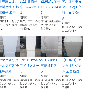
【在庫１１】
sk11 藤原産
ZEPEAL 電子
アルミ寸胴★
木製座椅子 旅
業 sw-231 P
レンジ AR-G1
アルミ鍋★業
館椅子 和モ...
U...
7...
務用★フタ付
行田市
行田市
行田市
き...
在庫は１１ありま
動作、エアーの充
傷汚れや使用感な
行田市
す。 1脚￥500で
填確認しました。
どございます。
傷汚れや使用感な
...
※●長時...
取引希...
どございます。 ...
ヤマダオリジ
IRIS OHYAMA
MITSUBISHI
【RORO】ヤ
ナル 2ドア 冷
アイリスオー
三菱 5ドア
マダオリジナ
凍冷蔵庫 ...
ヤ...
ノ...
ル 全自動洗...
行田市
行田市
行田市
行田市
傷汚れや使用感な
傷汚れや使用感な
傷汚れや使用感な
傷汚れや使用感な
どございます。
どございます。
どございます。
どございます。
取引希...
取引希...
取引希...
取引希...