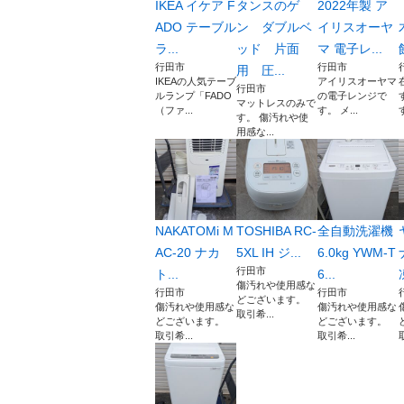
IKEA イケア F
タンスのゲ
2022年製 ア
ADO テーブル
ン ダブルベ
イリスオーヤ
ラ...
ッド 片面
マ 電子レ...
行田市
行田市
用 圧...
IKEAの人気テーブ
アイリスオーヤマ
行田市
ルランプ「FADO
の電子レンジで
マットレスのみで
（ファ...
す。 メ...
す
す。 傷汚れや使
用感な...
NAKATOMi M
TOSHIBA RC-
全自動洗濯機
AC-20 ナカ
5XL IH ジ...
6.0kg YWM-T
行田市
ト...
6...
傷汚れや使用感な
行田市
行田市
どございます。
傷汚れや使用感な
傷汚れや使用感な
取引希...
どございます。
どございます。
取引希...
取引希...