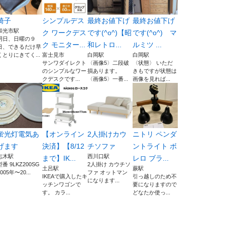
椅子
シンプルデス
最終お値下げ
最終お値下げ
和光市駅
ク ワークデス
です(^o^)【昭
です(^o^) マ
明日、日曜の９
ク モニター...
和レトロ...
ルミツ ...
日、できるだけ早
くとりにきてく...
富士見市
白岡駅
白岡駅
サンワダイレクト
〈画像5〉二段破
〈状態〉 いただ
のシンプルなワー
損あります。
きもですが状態は
クデスクです...
〈画像5〉一番...
画像を見れば...
蛍光灯電気あ
【オンライン
2人掛けカウ
ニトリ ペンダ
げます
決済】【8/12
チソファ
ントライト ボ
志木駅
西川口駅
まで】IK...
レロ ブラ...
型番 9LKZ200SG
2人掛け カウチソ
土呂駅
蕨駅
2005年〜20...
ファ オットマン
IKEAで購入したキ
引っ越しのため不
になります...
ッチンワゴンで
要になりますので
す。 カラ...
どなたか使っ...