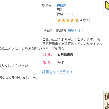
投稿者
伊藤家
男性
投稿： 
676
4.9
(
133
)
認証とは
身分証
電話番号
ご覧いただきありがとうございます。 埼
玉県行田市で出張買取メインのリサイクル
記の上メッセージをお願いい
ショップを営ん...
良い
石川昌由美
良い
かず
をしてください。

評価をもっと見る
明な点が御座いましたら、