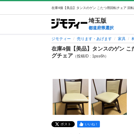
埼玉
版
都道府県選択
ジモティー
売ります・あげます
家具
在庫4個【美品】タンスのゲン こ
グチェア
（投稿ID : 1pss6h）
ポスト
いいね！