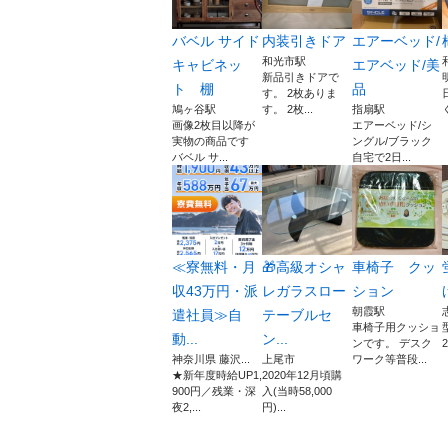
バベル サイド
内装引きドア
エアーベッド/
和光市駅
キャビネッ
エアベッド/美
新品引きドアで
ト 棚
品
す。 2枚ありま
鳩ヶ谷駅
す。 2枚...
指扇駅
画像2枚目以降が
エアーベッド/シ
実物の商品です
ングル/ブラック
バベル サ...
自宅で2日...
≪寮無料・月
🎁高級オシャ
車椅子 クッ
収43万円・派
レガラスロー
ション
朝霞駅
遣社員≫自
テーブルセ
車椅子用クッショ
動...
ン...
ンです。 デスク
神奈川県 藤沢...
上尾市
ワーク等普段...
★新年度時給UP1,
2020年12月頃購
900円／残業・深
入(当時58,000
夜2,...
円)...