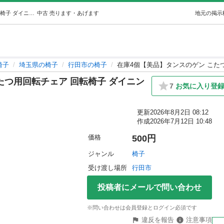
在庫4個【美品】タンスのゲン こたつ用回転チェア 回転椅子 ダイニングチェア (伊藤家) 行田の椅子の中古あげます・譲ります｜ジモティーで不用品の処分
中古
売ります・あげます
地元の掲示
椅子
埼玉県の椅子
行田市の椅子
在庫4個【美品】タンスのゲン こた
たつ用回転チェア 回転椅子 ダイニン
7
お気に入り登
更新
2026年8月2日 08:12
作成
2026年7月12日 10:48
価格
500円
ジャンル
椅子
受け渡し場所
行田市
投稿者にメールで問い合わせ
※問い合わせは会員登録とログイン必須です
違反を報告
注意事項