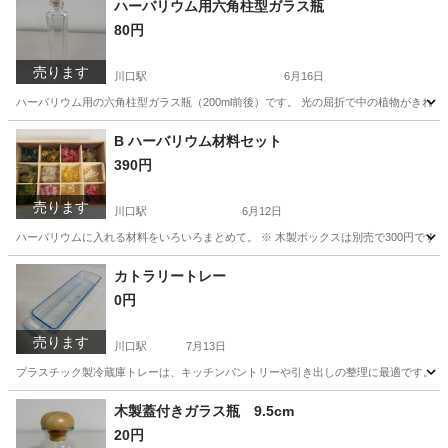
ハーバリウム用六角柱型ガラス瓶
80円
売ります
川口駅
6月16日
ハーバリウム用の六角柱型ガラス瓶（200ml前後）です。 光の屈折で中の植物がきれ
埼玉
川口市
川口駅
インテリア雑貨/小物
ハーバリウム
B ハーバリウム材料セット
390円
売ります
川口駅
6月12日
ハーバリウムに入れる材料をいろいろまとめて。 ※ 木製ボックスは別売で300円です。 #
埼玉
川口市
川口駅
インテリア雑貨/小物
ハーバリウム
カトラリートレー
0円
売ります
川口駅
7月13日
プラスチック製冷蔵庫トレーは、キッチンパントリーや引き出しの整理に最適です。 use
埼玉
川口市
川口駅
家庭用品
木製蓋付きガラス瓶 9.5cm
20円