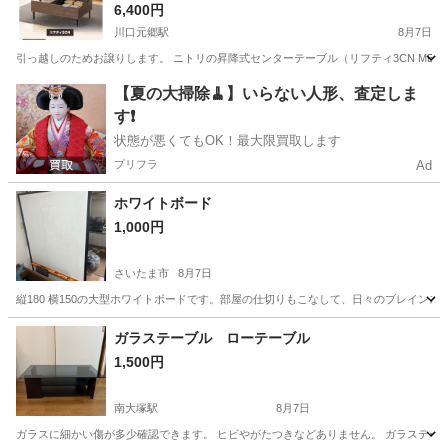
6,400円
川口元郷駅
8月7日
引っ越しのためお譲りします。 ニトリの昇降式センターテーブル（リフティ3CN MBR）です。
埼玉
川口市
川口元郷駅
テーブル
リフティ
【夏の大掃除🧹】いらない人形、査定しま
す❗️
状態が悪くてもOK！最大限買取します
プリフラ
Ad
ホワイトボード
1,000円
さいたま市
8月7日
縦180 横150の大型ホワイトボードです。部屋の仕切りもこなして、日々のブレインス
埼玉
さいたま市
オフィス用家具
ガラステーブル ローテーブル
1,500円
南大塚駅
8月7日
ガラスに細かい傷が多少確認できます。 ヒビやがたつきなどありません。 ガラステーブルと