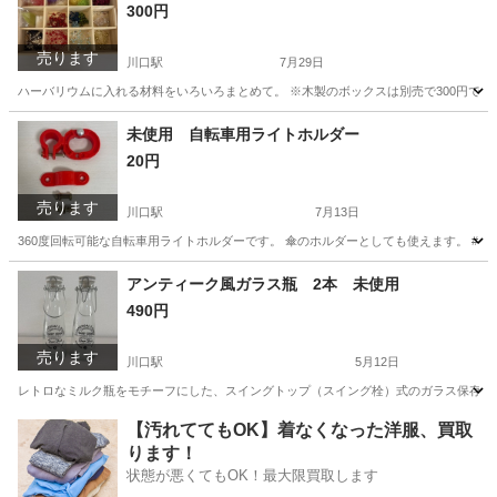
300円
売ります
川口駅
7月29日
ハーバリウムに入れる材料をいろいろまとめて。 ※木製のボックスは別売で300円です。 
埼玉
川口市
川口駅
インテリア雑貨/小物
ハーバリウム
未使用 自転車用ライトホルダー
20円
売ります
川口駅
7月13日
360度回転可能な自転車用ライトホルダーです。 傘のホルダーとしても使えます。 #自
埼玉
川口市
川口駅
その他
アンティーク風ガラス瓶 2本 未使用
490円
売ります
川口駅
5月12日
レトロなミルク瓶をモチーフにした、スイングトップ（スイング栓）式のガラス保存容器で
埼玉
川口市
川口駅
家庭用品
容器
【汚れててもOK】着なくなった洋服、買取
ります！
状態が悪くてもOK！最大限買取します