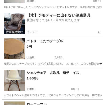
草加駅
8月7日
4年ほど前に購入したニトリのシングルベッドとマットレスです。頭の部分に棚がありコ
埼玉
草加市
草加駅
ベッド
【求】ジモティーに出せない健康器具
状態が悪くてもOK！最大限買取します
プリフラ
Ad
ニトリ こたつテーブル
0円
大袋駅
8月7日
丸形のこたつテーブルです。 サイズは直径1mほど。 コンセント、こたつ布団もセット
埼玉
越谷市
大袋駅
テーブル
シェルチェア 北欧風 椅子 イス
1,600円
北本駅
8月7日
ホワイトのシェル型座面の椅子です。 北欧テイストのインテリアに最適な一脚です。 
埼玉
北本市
北本駅
椅子
ローテーブル