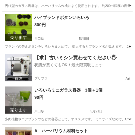
円柱型のガラス容器は、ハーバリウム作成によく使用されます。 約200ml程度の容量があ
埼玉
川口市
川口駅
インテリア雑貨/小物
ハーバリウム
ハイブランドボタンいろいろ
800円
売ります
川口駅
5月8日
ブランドの替えボタンをいろいろまとめて。 拡大するとブランド名が見えます。 ２枚目 MAX MAR
埼玉
川口市
川口駅
その他
ボタン
【求】古いミシン買わせてください🖐️
状態が悪くてもOK！最大限買取します
プリフラ
Ad
いろいろミニガラス容器 3個＋1個
90円
売ります
川口駅
5月21日
多肉植物やエアプランツなどの容器として、オススメです。 ミニサイズなので、いくつか
埼玉
川口市
川口駅
家庭用品
容器
A ハーバリウム材料セット