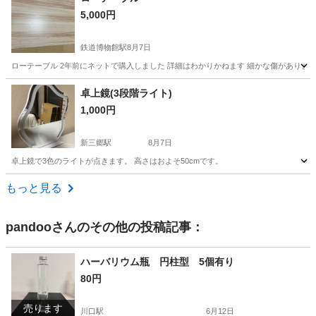
5,000円
鉄道博物館駅
8月7日
ローテーブル 2年前にネットで購入しました 詳細はわかりかねます 細かな傷があります
埼玉
さいたま市
鉄道博物館駅
テーブル
卓上鏡(3段階ライト)
1,000円
新三郷駅
8月7日
卓上鏡で3色のライトが点きます。 高さはおよそ50cmです。
埼玉
三郷市
新三郷駅
ミラー/鏡
もっと見る
pandoo
さんのその他の投稿記事：
ハーバリウム瓶 円柱型 5個有り
80円
売ります
川口駅
6月12日