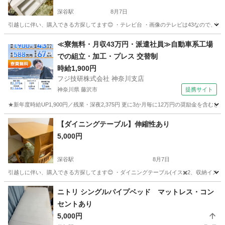
深谷駅
8月7日
引越しに伴い、購入できる方探してます😊 ・テレビ台 ・画像のテレビは43なので、収納場
埼玉
深谷市
深谷駅
収納家具
良品
≪寮無料・月収43万円・派遣社員≫自動車系工場
での組立・加工・プレス 交替制
時給1,900円
フジ技研株式会社 神奈川支店
神奈川県 藤沢市
提携サイト
★新年度時給UP1,900円／残業・深夜2,375円 更に3か月毎に12万円の奨励金を含む
神奈川
藤沢市
その他
【ダイニングテーブル】伸縮性あり
5,000円
深谷駅
8月7日
引越しに伴い、購入できる方探してます😊 ・ダイニングテーブル(イス✖️2、収納イス1) ・
埼玉
深谷市
深谷駅
テーブル
ニトリ シングルパイプベッド マットレス・コン
セントあり
5,000円