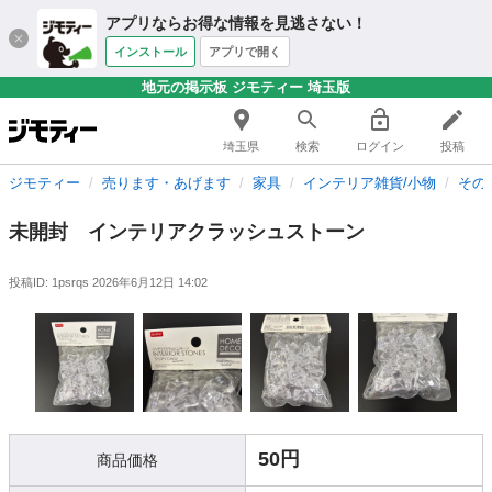
アプリならお得な情報を見逃さない！
インストール
アプリで開く
地元の掲示板 ジモティー 埼玉版
埼玉県
検索
ログイン
投稿
ジモティー
売ります・あげます
家具
インテリア雑貨/小物
その
未開封 インテリアクラッシュストーン
投稿ID: 1psrqs
2026年6月12日 14:02
50円
商品価格