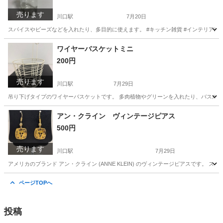
売ります
川口駅
7月20日
スパイスやビーズなどを入れたり、多目的に使えます。 #キッチン雑貨 #インテリア雑貨
埼玉
川口市
川口駅
家庭用品
ワイヤーバスケットミニ
200円
売ります
川口駅
7月29日
吊り下げタイプのワイヤーバスケットです。 多肉植物やグリーンを入れたり、バスルーム
埼玉
川口市
川口駅
家庭用品
バスケット
アン・クライン ヴィンテージピアス
500円
売ります
川口駅
7月29日
アメリカのブランド アン・クライン (ANNE KLEIN) のヴィンテージピアスです
埼玉
川口市
川口駅
アクセサリー
ページTOPへ
投稿