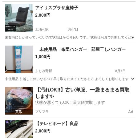
埼玉
川越市
南大塚駅
家具
ガラス
アイリスプラザ座椅子
2,000円
北浦和駅
8月7日
来客時にしか使っていないので状態はかなり良いです。 状態は写真で判断してくださ
埼玉
さいたま市
北浦和駅
椅子
未使用品 布団ハンガー 部屋干しハンガー
1,000円
ふじみ野駅
8月7日
未使用品 引越しに伴いなるべく早く取りに来てくださる方 よろしくお願いします
埼玉
ふじみ野市
ふじみ野駅
収納家具
部屋
【汚れOK‼️】古い洋服、一袋まるまる買取
します✨
状態が悪くてもOK！最大限買取します
プリフラ
Ad
【テレビボード】良品
2,000円