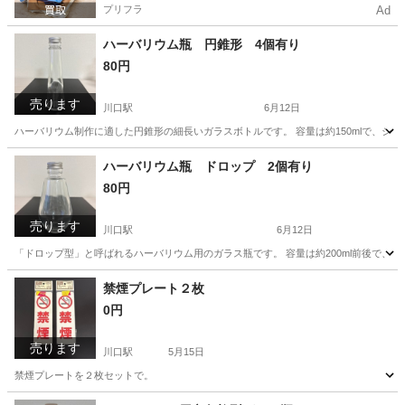
プリフラ
Ad
ハーバリウム瓶 円錐形 4個有り
80円
売ります
川口駅
6月12日
ハーバリウム制作に適した円錐形の細長いガラスボトルです。 容量は約150mlで、シル
埼玉
川口市
川口駅
インテリア雑貨/小物
ハーバリウム
ハーバリウム瓶 ドロップ 2個有り
80円
売ります
川口駅
6月12日
「ドロップ型」と呼ばれるハーバリウム用のガラス瓶です。 容量は約200ml前後で、ハ
埼玉
川口市
川口駅
インテリア雑貨/小物
禁煙プレート２枚
0円
売ります
川口駅
5月15日
禁煙プレートを２枚セットで。
埼玉
川口市
川口駅
その他
セット