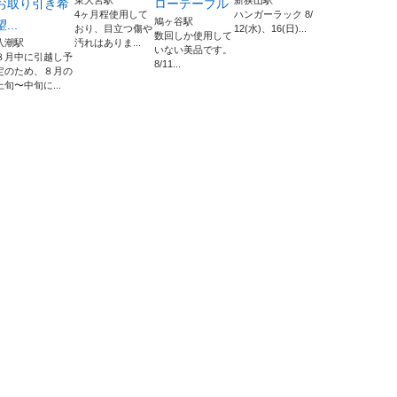
東大宮駅
新狭山駅
お取り引き希
ローテーブル
4ヶ月程使用して
ハンガーラック 8/
鳩ヶ谷駅
望...
おり、目立つ傷や
12(水)、16(日)...
数回しか使用して
八潮駅
汚れはありま...
いない美品です。
８月中に引越し予
8/11...
定のため、８月の
上旬〜中旬に...