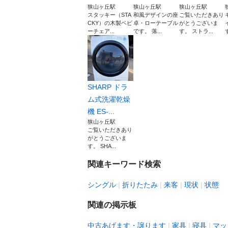
狭山ヶ丘駅
狭山ヶ丘駅
狭山ヶ丘駅
スタッキー（STA
和風デザインの座
ご覧いただきあり
CKY）の木製ベビ
卓・ローテーブル
がとうございま
ーチェア...
です。 落...
す。 ストラ...
SHARP ドラ
ム式洗濯乾燥
機 ES-...
狭山ヶ丘駅
ご覧いただきあり
がとうございま
す。 SHA...
関連キーワード検索
シングル
折りたたみ
来客
現状
状態
関連の掲示板
中古あげます・譲ります
家具
寝具
マッ