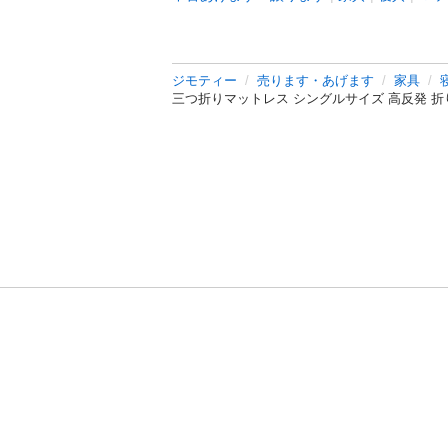
ジモティー
売ります・あげます
家具
三つ折りマットレス シングルサイズ 高反発 
利用規約
プライ
運営会社
サイトマッ
© 2011-
2026
Jmty, Inc.