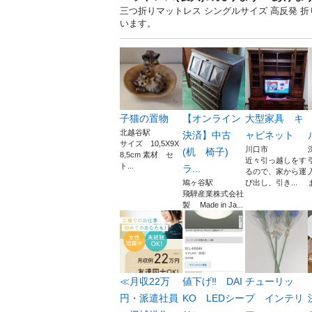
三つ折りマットレス シングルサイズ 高反発 折
います。
子猫の置物
【オンライン
大型家具 キ
北越谷駅
決済】中古
ャビネット
サイズ 10,5X9X
川口市
(机 椅子)
8,5cm 素材 セ
近々引っ越しをす
ト...
ラ...
るので、家から運
鳩ヶ谷駅
び出し、引き...
ま
飛騨産業株式会社
製 Made in Ja...
≪月収22万
値下げ‼︎ DAI
チューリッ
円・派遣社員
KO LEDシー
プ インテリ