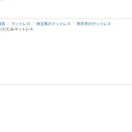
寝具
マットレス
埼玉県のマットレス
所沢市のマットレス
折りたたみマットレス
バシーポリシー
プライバシー・ステートメント
健全化に資する運用
プ
ご利用ガイド
フリーワードで探す
特定商取引法の表示
利用