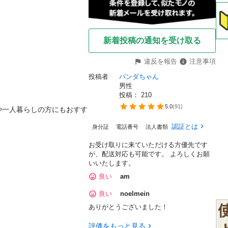
新着投稿の通知を受け取る
違反を報告
注意事項
投稿者
パンダちゃん


男性
投稿： 
210
5.0
(
91
)
や一人暮らしの方にもおすす
認証とは
身分証
電話番号
法人書類
お受け取りに来ていただける方優先です
が、配送対応も可能です。 よろしくお願
いいたします。
良い
am
良い
noelmein


ありがとうございました！
評価をもっと見る