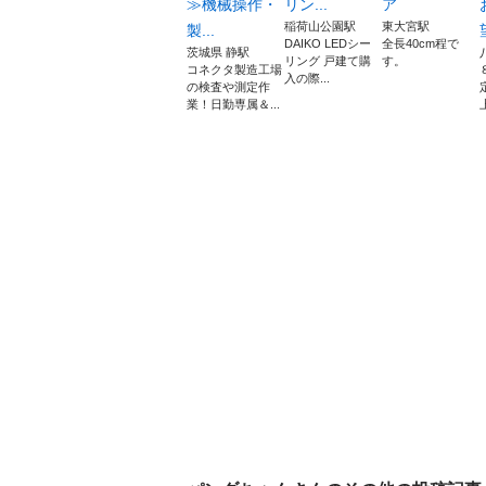
≫機械操作・
リン...
ア
稲荷山公園駅
東大宮駅
製...
DAIKO LEDシー
全長40cm程で
茨城県 静駅
リング 戸建て購
す。
コネクタ製造工場
入の際...
の検査や測定作
業！日勤専属＆...