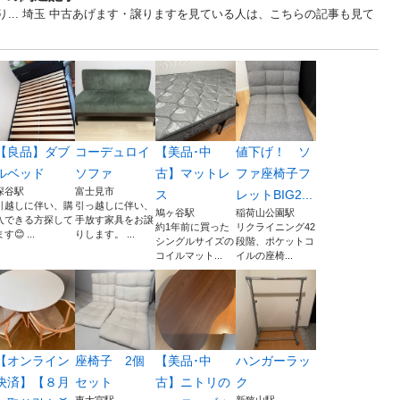
り... 埼玉 中古あげます・譲りますを見ている人は、こちらの記事も見て
【良品】ダブ
コーデュロイ
【美品･中
値下げ！ ソ
ルベッド
ソファ
古】マットレ
ファ座椅子フ
深谷駅
富士見市
ス
レットBIG2...
引越しに伴い、購
引っ越しに伴い、
鳩ヶ谷駅
稲荷山公園駅
入できる方探して
手放す家具をお譲
約1年前に買った
リクライニング42
す😊 ...
りします。 ...
シングルサイズの
段階、ポケットコ
コイルマット...
イルの座椅...
【オンライン
座椅子 2個
【美品･中
ハンガーラッ
決済】【８月
セット
古】ニトリの
ク