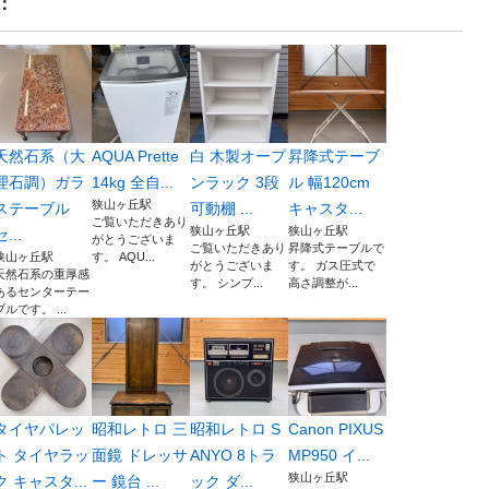
：
天然石系（大
AQUA Prette
白 木製オープ
昇降式テーブ
理石調）ガラ
14kg 全自...
ンラック 3段
ル 幅120cm
狭山ヶ丘駅
ステーブル
可動棚 ...
キャスタ...
ご覧いただきあり
狭山ヶ丘駅
狭山ヶ丘駅
セ...
がとうございま
ご覧いただきあり
昇降式テーブルで
狭山ヶ丘駅
す。 AQU...
がとうございま
す。 ガス圧式で
天然石系の重厚感
す。 シンプ...
高さ調整が...
あるセンターテー
ブルです。 ...
タイヤパレッ
昭和レトロ 三
昭和レトロ S
Canon PIXUS
ト タイヤラッ
面鏡 ドレッサ
ANYO 8トラ
MP950 イ...
狭山ヶ丘駅
ク キャスタ...
ー 鏡台 ...
ック ダ...