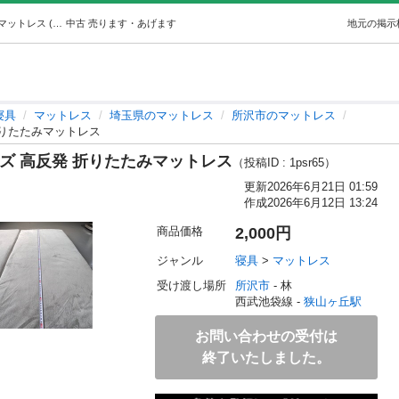
三つ折りマットレス シングルサイズ 高反発 折りたたみマットレス (パンダちゃん) 狭山ヶ丘の寝具《マットレス》の中古あげます・譲ります｜ジモティーで不用品の処分
中古
売ります・あげます
地元の掲示
寝具
マットレス
埼玉県のマットレス
所沢市のマットレス
折りたたみマットレス
ズ 高反発 折りたたみマットレス
（投稿ID : 1psr65）
更新
2026年6月21日 01:59
作成
2026年6月12日 13:24
商品価格
2,000円
ジャンル
寝具
 > 
マットレス
受け渡し場所
所沢市
 - 林
西武池袋線 - 
狭山ヶ丘駅
お問い合わせの受付は
終了いたしました。