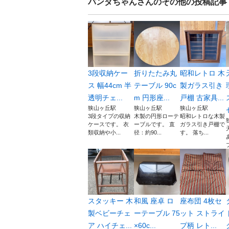
パンダちゃん
さんのその他の投稿記事
3段収納ケー
折りたたみ丸
昭和レトロ 木
ス 幅44cm 半
テーブル 90c
製ガラス引き
透明チェ...
m 円形座...
戸棚 古家具...
狭山ヶ丘駅
狭山ヶ丘駅
狭山ヶ丘駅
3段タイプの収納
木製の円形ローテ
昭和レトロな木製
ケースです。 衣
ーブルです。 直
ガラス引き戸棚で
類収納や小...
径：約90...
す。 落ち...
スタッキー 木
和風 座卓 ロ
座布団 4枚セ
製ベビーチェ
ーテーブル 75
ット ストライ
ア ハイチェ...
×60c...
プ柄 レト...