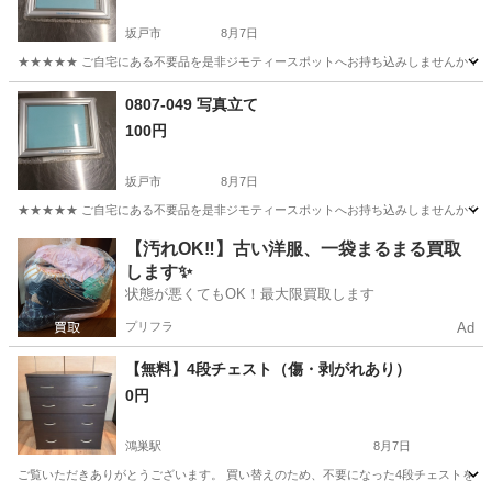
坂戸市
8月7日
★★★★★ ご自宅にある不要品を是非ジモティースポットへお持ち込みしませんか？ 家
埼玉
坂戸市
インテリア雑貨/小物
スポット
0807-049 写真立て
100円
坂戸市
8月7日
★★★★★ ご自宅にある不要品を是非ジモティースポットへお持ち込みしませんか？ 家
埼玉
坂戸市
インテリア雑貨/小物
スポット
【汚れOK‼️】古い洋服、一袋まるまる買取
します✨
状態が悪くてもOK！最大限買取します
プリフラ
Ad
【無料】4段チェスト（傷・剥がれあり）
0円
鴻巣駅
8月7日
ご覧いただきありがとうございます。 買い替えのため、不要になった4段チェストを無料で