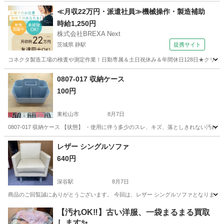
埼玉
鴻巣市
鴻巣駅
収納家具
≪月収22万円・派遣社員≫機械操作・製造補助
時給1,250円
株式会社BREXA Next
茨城県 静駅
提携サイト
コネクタ製造工場の検査や測定作業！日勤専属＆土日祝休み＆年間休日128日★クリーン
茨城
常陸大宮市
静駅
その他
0807-017 収納ケース
100円
東松山市
8月7日
0807-017 収納ケース 【状態】 ・使用に伴う多少のスレ、キズ、落としきれない汚
埼玉
東松山市
収納家具
現地
レザー シングルソファ
640円
深谷駅
8月7日
商品のご回覧誠にありがとうございます。 今回は、レザー シングルソファとなります。 高さ
埼玉
深谷市
深谷駅
椅子
【汚れOK‼️】古い洋服、一袋まるまる買取
します✨