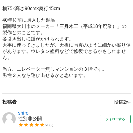
横75×高さ90cm×奥行45cm

40年位前に購入した製品

福岡県大川市のメーカー「三舟木工（平成18年廃業）」の
製作とのことです。

各引き出しに鍵がかけられます。

大事に使ってきましたが、天板に写真のように細かい擦り傷
があります。ウレタン塗料などで修復できるかもしれませ
ん。

当方、エレベーター無しマンションの３階です。

男性２人なら運び出せるかと思います。

投稿者
投稿
2
件
shiro
性別非公開
フォローする
5.0
(
2
)