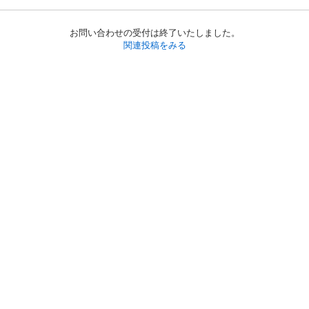
お問い合わせの受付は終了いたしました。
関連投稿をみる
初めての方へ
利用規約
プライバシーポリシー
プライバシー・ステートメント
健全化に資する運用方針
お問い合わせ
運営会社
サイトマップ
ご利用ガイド
フリーワードで探す
PC版で表示
都道府県選択
特定商取引法の表示
利用者情報の外部送信について
© 2011-
2026
Jmty, Inc.