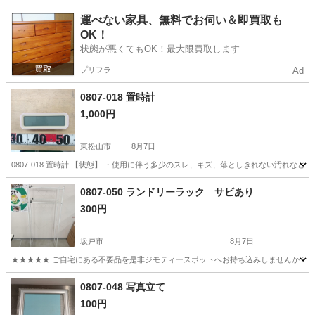
埼玉
本庄市
児玉駅
オフィス用家具
運べない家具、無料でお伺い＆即買取も
OK！
状態が悪くてもOK！最大限買取します
プリフラ
Ad
0807-018 置時計
1,000円
東松山市
8月7日
0807-018 置時計 【状態】 ・使用に伴う多少のスレ、キズ、落としきれない汚れな
埼玉
東松山市
時計
現地
0807-050 ランドリーラック サビあり
300円
坂戸市
8月7日
★★★★★ ご自宅にある不要品を是非ジモティースポットへお持ち込みしませんか？ 家
埼玉
坂戸市
収納家具
スポット
0807-048 写真立て
100円