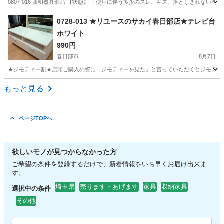
0807-016 照明器具部品 【状態】 ・使用に伴う多少のスレ、キズ、落としきれない
埼玉
東松山市
照明器具
現地
0728-013 ★リユースのサカイ春日部店★テレビ台
ホワイト
990円
春日部市
8月7日
★ジモティー割★店頭ご購入の際に「ジモティーを見た」と言っていただくとジモティー限定価格（
埼玉
春日部市
収納家具
サカイ
もっと見る
ページTOPへ
欲しいモノが見つからなかった方
ご希望の条件を登録するだけで、新着情報をいち早くお届け出来ま
す。
埼玉県
売ります・あげます
家具
収納家具
選択中の条件
その他