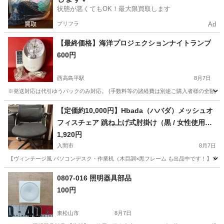
状態が悪くてもOK！最大限買取します
プリフラ
Ad
【最終価格】海洋プロジェクションナイトランプ
600円
西高島平駅
8月7日
※発送対応は代引ゆうパックのみ対応。 (手数料等の諸経費は別途ご購入者様の全額負担と
埼玉
和光市
西高島平駅
家具
リモコン
【定価約10,000円】Hbada（ハバダ）メッシュオ
フィスチェア 跳ね上げ式肘掛け（黒 / 女性使用
品）
1,920円
入間市
8月7日
【ヴィンテージ風 パソコンデスク・作業机（木目調×黒フレーム も出品中です！】 Amaz
埼玉
入間市
椅子
0807-016 照明器具部品
100円
東松山市
8月7日