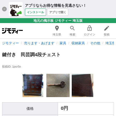
アプリならお得な情報を見逃さない！
インストール
アプリで開く
地元の掲示板 ジモティー 埼玉版
埼玉県
検索
ログイン
投稿
ジモティー
売ります・あげます
家具
収納家具
その他
埼玉県
鍵付き 民芸調4段チェスト
投稿ID: 1psr5n
0円
価格