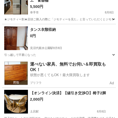
工 食器棚
5,500円
幸手市
8月8日
★ジモティー割★店頭ご購入の際に「ジモティーを見た」と言っていただくとジモティー限定価格（
埼玉
幸手市
収納家具
サカイ
タンス衣類収納
0円
見沼代親水公園駅
8月8日
引っ越しで不要になった
埼玉
川口市
見沼代親水公園駅
収納家具
運べない家具、無料でお伺い＆即買取も
OK！
状態が悪くてもOK！最大限買取します
プリフラ
Ad
【オンライン決済】【値引き交渉◎】椅子2脚
2,000円
土呂駅
8月8日