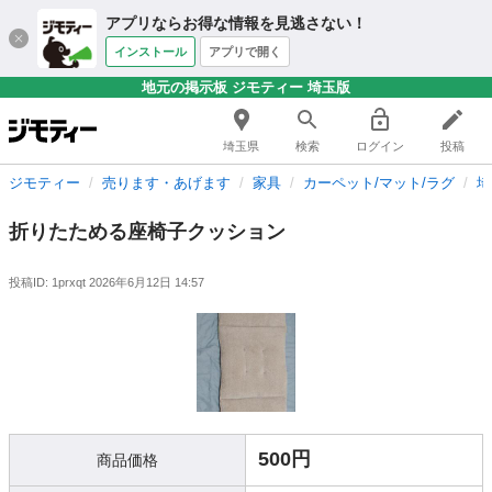
アプリならお得な情報を見逃さない！
インストール
アプリで開く
地元の掲示板 ジモティー 埼玉版
埼玉県
検索
ログイン
投稿
ジモティー
売ります・あげます
家具
カーペット/マット/ラグ
埼
折りたためる座椅子クッション
投稿ID: 1prxqt
2026年6月12日 14:57
500円
商品価格