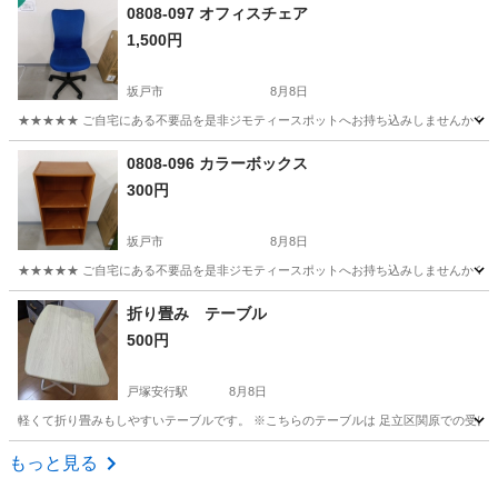
埼玉
幸手市
テーブル
サカイ
0808-097 オフィスチェア
1,500円
坂戸市
8月8日
★★★★★ ご自宅にある不要品を是非ジモティースポットへお持ち込みしませんか？ 家
埼玉
坂戸市
椅子
スポット
0808-096 カラーボックス
300円
坂戸市
8月8日
★★★★★ ご自宅にある不要品を是非ジモティースポットへお持ち込みしませんか？ 家
埼玉
坂戸市
収納家具
スポット
折り畳み テーブル
500円
戸塚安行駅
8月8日
軽くて折り畳みもしやすいテーブルです。 ※こちらのテーブルは 足立区関原での受け
埼玉
川口市
戸塚安行駅
ダイニングセット
もっと見る