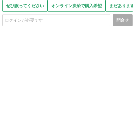
ぜひ譲ってください
オンライン決済で購入希望
まだあります
問合せ
初めての方へ
利用規約
プライバシーポリシー
プライバシー・ステートメント
健全化に資する運用方針
お問い合わせ
運営会社
サイトマップ
ご利用ガイド
フリーワードで探す
PC版で表示
都道府県選択
特定商取引法の表示
利用者情報の外部送信について
© 2011-
2026
Jmty, Inc.