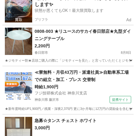
します✨
状態が悪くてもOK！最大限買取します
プリフラ
Ad
0808-003 ★リユースのサカイ春日部店★丸型ダイ
ニングテーブル
2,200円
春日部市
8月8日
★ジモティー割★店頭ご購入の際に「ジモティーを見た」と言っていただくとジモティー限定価格（
埼玉
春日部市
テーブル
サカイ
≪寮無料・月収43万円・派遣社員≫自動車系工場
での組立・加工・プレス 交替制
時給1,900円
フジ技研株式会社 神奈川支店
神奈川県 藤沢市
提携サイト
★新年度時給UP1,900円／残業・深夜2,375円 更に3か月毎に12万円の奨励金を含む
神奈川
藤沢市
その他
急募☆タンス チェスト ホワイト
3,000円