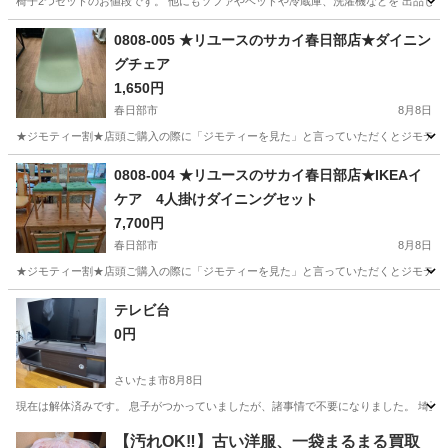
椅子2つセットのお値段です。 他にもソファやベッドや冷蔵庫、洗濯機などを 出品し
埼玉
さいたま市
土呂駅
椅子
0808-005 ★リユースのサカイ春日部店★ダイニン
グチェア
1,650円
春日部市
8月8日
★ジモティー割★店頭ご購入の際に「ジモティーを見た」と言っていただくとジモティー限定価格（
埼玉
春日部市
椅子
サカイ
0808-004 ★リユースのサカイ春日部店★IKEAイ
ケア 4人掛けダイニングセット
7,700円
春日部市
8月8日
★ジモティー割★店頭ご購入の際に「ジモティーを見た」と言っていただくとジモティー限定価格（
埼玉
春日部市
ダイニングセット
サカイ
テレビ台
0円
さいたま市
8月8日
現在は解体済みです。 息子がつかっていましたが、諸事情で不要になりました。 埼玉
埼玉
さいたま市
収納家具
【汚れOK‼️】古い洋服、一袋まるまる買取