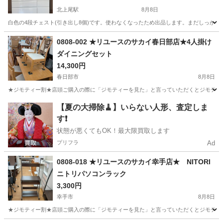
北上尾駅
8月8日
白色の4段チェスト(引き出し8個)です。使わなくなったため出品します。まだしっかりしていて使用には問
埼玉
上尾市
北上尾駅
収納家具
0808-002 ★リユースのサカイ春日部店★4人掛け
ダイニングセット
14,300円
春日部市
8月8日
★ジモティー割★店頭ご購入の際に「ジモティーを見た」と言っていただくとジモティー限定価格（
埼玉
春日部市
ダイニングセット
サカイ
【夏の大掃除🧹】いらない人形、査定しま
す❗️
状態が悪くてもOK！最大限買取します
プリフラ
Ad
0808-018 ★リユースのサカイ幸手店★ NITORI
ニトリパソコンラック
3,300円
幸手市
8月8日
★ジモティー割★店頭ご購入の際に「ジモティーを見た」と言っていただくとジモティー限定価格（