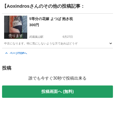
【Aoxindros
さんのその他の投稿記事：
5等分の花嫁 よつば 抱き枕
300円
売ります
武蔵嵐山駅
6月27日
中古になります。特に気にしないような方であればどうぞ
埼玉
比企郡
武蔵嵐山駅
おもちゃ
抱き枕
ページTOPへ
投稿
誰でも今すぐ30秒で投稿出来る
投稿画面へ (無料)