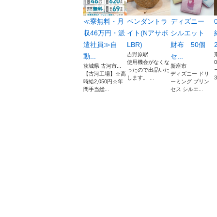
≪寮無料・月
ペンダントラ
ディズニー
収46万円・派
イト(Nアサボ
シルエット
遣社員≫自
LBR)
財布 50個
2
吉野原駅
動...
セ...
使用機会がなくな
茨城県 古河市...
新座市
ったので出品いた
【古河工場】☆高
ディズニー ドリ
します。 ...
3
時給2,050円☆年
ーミング プリン
間手当総...
セス シルエ...