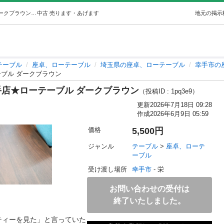
0609-022 ★リユースのサカイ幸手店★ローテーブル ダークブラウン (リユースのサカイ幸手) 幸手のテーブル《座卓、ローテーブル》の中古あげます・譲ります｜ジモティーで不用品の処分
中古
売ります・あげます
地元の掲示
テーブル
座卓、ローテーブル
埼玉県の座卓、ローテーブル
幸手市の
テーブル ダークブラウン
イ幸手店★ローテーブル ダークブラウン
（投稿ID : 1pq3e9）
更新
2026年7月18日 09:28
作成
2026年6月9日 05:59
価格
5,500円
ジャンル
テーブル
 > 
座卓、ローテ
ーブル
受け渡し場所
幸手市
 - 栄
お問い合わせの受付は
終了いたしました。
ティーを見た」と言っていた