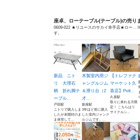
座卓、ローテーブル(テーブル)の売り
0609-022 ★リユースのサカイ幸手店★ロー
す。
新品 ニト
木製室内用ジ
【トレファク
リ 大理石
ャングルジム
マーケット久
柄 折れ脚テ
＆滑り台（2
喜店】Polt...
久喜駅
ーブル...
才...
取りに来れる方限
戸田駅
新座駅
定！ こちらはリ
ニトリで購入しま
3年ほど前に購入
サイクルシ...
したが未開封のま
した室内ジャンク
ま保管して...
ルジムです。...