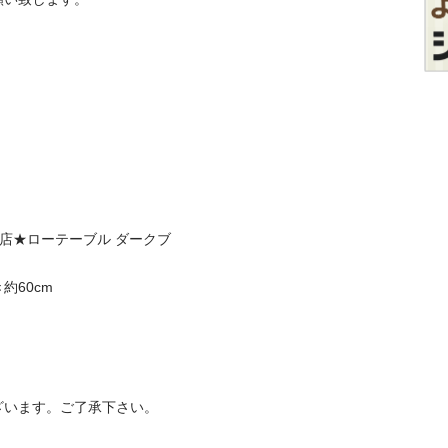


幸手店★ローテーブル ダークブ
0cm 

います。ご了承下さい。
