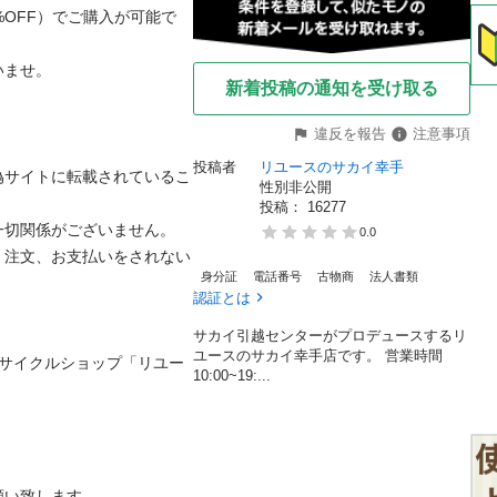
%OFF）でご購入が可能で
。

新着投稿の通知を受け取る
違反を報告
注意事項
投稿者
リユースのサカイ幸手
偽サイトに転載されているこ
性別非公開
投稿： 
16277
切関係がございません。

0.0
、注文、お支払いをされない
身分証
電話番号
古物商
法人書類
認証とは
サカイ引越センターがプロデュースするリ
ユースのサカイ幸手店です。 営業時間
リサイクルショップ「リユー
10:00~19:...
致します。
