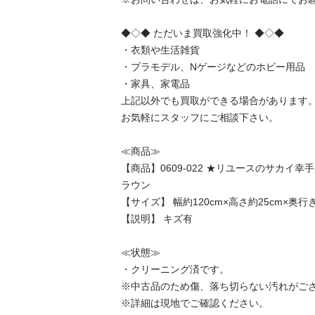
◆◇◆ ただいま買取強化中！ ◆◇◆

・衣類や生活雑貨

・プラモデル、Nゲージなどのホビー用品

・家具、家電品

上記以外でも買取ができる場合があります。
お気軽にスタッフにご相談下さい。

≪商品≫

【商品】0609-022 ★リユースのサカイ
ラウン

【サイズ】 幅約120cm×高さ約25cm×奥行き約6
【説明】 キズ有 

≪状態≫

・クリーニング済です。

※中古品のため傷、落ち切らない汚れがござ
※詳細は現地でご確認ください。
