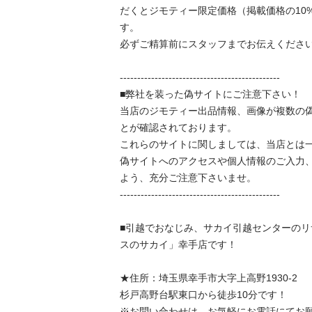
だくとジモティー限定価格（掲載価格の10
す。

必ずご精算前にスタッフまでお伝えくださいませ
----------------------------------------------

■弊社を装った偽サイトにご注意下さい！

当店のジモティー出品情報、画像が複数の
とが確認されております。

これらのサイトに関しましては、当店とは一
偽サイトへのアクセスや個人情報のご入力
よう、充分ご注意下さいませ。

----------------------------------------------

■引越でおなじみ、サカイ引越センターの
スのサカイ」幸手店です！

★住所：埼玉県幸手市大字上高野1930-2

杉戸高野台駅東口から徒歩10分です！

※お問い合わせは、お気軽にお電話にてお願い