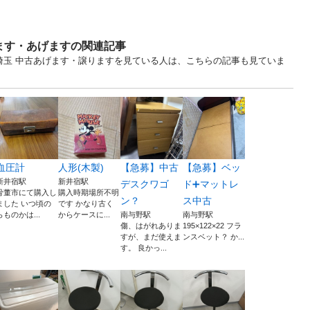
ます・あげますの関連記事
... 埼玉 中古あげます・譲りますを見ている人は、こちらの記事も見ていま
血圧計
人形(木製)
【急募】中古
【急募】ベッ
新井宿駅
新井宿駅
デスクワゴ
ド➕マットレ
骨董市にて購入し
購入時期場所不明
ン？
ス中古
ました いつ頃の
です かなり古く
らものかは...
からケースに...
南与野駅
南与野駅
傷、はがれありま
195×122×22 フラ
すが、まだ使えま
ンスベット？ か...
す。 良かっ...