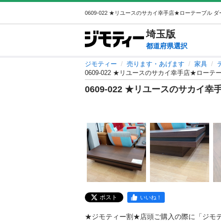
埼玉
版
都道府県選択
ジモティー
売ります・あげます
家具
0609-022 ★リユースのサカイ幸手店★ロー
0609-022 ★リユースのサカ
ポスト
いいね！
★ジモティー割★店頭ご購入の際に「ジモ